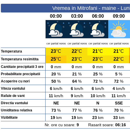
Vremea in Mitrofani - maine - Lun
00:00
03:00
06:00
09:00
cer partial noros
cer partial noros
cer partial noros
cer partial noros
23
°C
22
°C
21
°C
21
°C
Temperatura
25
°C
23
°C
23
°C
22
°C
Temperatura resimitita
0
mm
0
mm
0
mm
0
mm
Cantitate precipitatii 3 ore
20
%
21
%
25
%
5
%
Probabilitate precipitatii
50
%
64
%
72
%
72
%
Acoperire cu nori
6
km/h
6
km/h
6
km/h
4
km/h
Viteza vantului
11
km/h
9
km/h
10
km/h
11
km/h
Rafale de vant
NE
NE
N
SSE
Directia vantului
73
%
77
%
76
%
70
%
Umiditatea relativa
19
km
19
km
23
km
33
km
Vizibilitate
Nr. ore cu soare:
9
Rasarit soare:
06:16
A