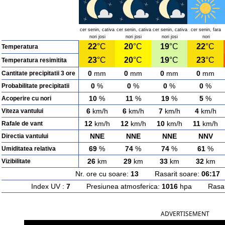
cer senin, cativa
cer senin, cativa
cer senin, cativa
cer senin, fara
nori josi
nori josi
nori josi
nori
22
°C
20
°C
19
°C
22
°C
Temperatura
23
°C
20
°C
19
°C
23
°C
Temperatura resimitita
0
mm
0
mm
0
mm
0
mm
Cantitate precipitatii 3 ore
0
%
0
%
0
%
0
%
Probabilitate precipitatii
10
%
11
%
19
%
5
%
Acoperire cu nori
6
km/h
6
km/h
7
km/h
4
km/h
Viteza vantului
12
km/h
12
km/h
10
km/h
11
km/h
Rafale de vant
NNE
NNE
NNE
NNV
Directia vantului
69
%
74
%
74
%
61
%
Umiditatea relativa
26
km
29
km
33
km
32
km
Vizibilitate
Nr. ore cu soare:
13
Rasarit soare:
06:17
A
Index UV :
7
Presiunea atmosferica:
1016
hpa Rasarit
ADVERTISEMENT