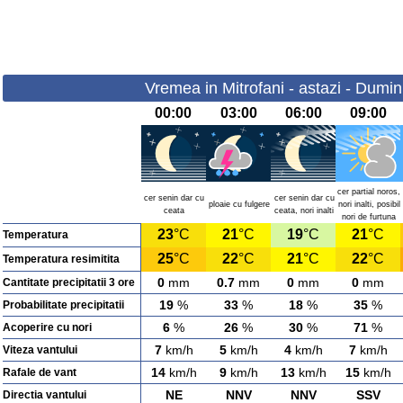
Vremea in Mitrofani - astazi - Dumin
00:00
03:00
06:00
09:00
cer partial noros,
cer senin dar cu
cer senin dar cu
ploaie cu fulgere
nori inalti, posibil
ceata
ceata, nori inalti
nori de furtuna
23
°C
21
°C
19
°C
21
°C
Temperatura
25
°C
22
°C
21
°C
22
°C
Temperatura resimitita
0
mm
0.7
mm
0
mm
0
mm
Cantitate precipitatii 3 ore
19
%
33
%
18
%
35
%
Probabilitate precipitatii
6
%
26
%
30
%
71
%
Acoperire cu nori
7
km/h
5
km/h
4
km/h
7
km/h
Viteza vantului
14
km/h
9
km/h
13
km/h
15
km/h
Rafale de vant
NE
NNV
NNV
SSV
Directia vantului