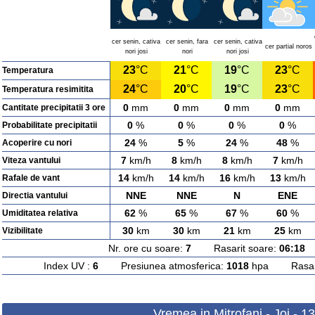
cer senin, cativa
cer senin, fara
cer senin, cativa
cer partial noros
nori josi
nori
nori josi
23
°C
21
°C
19
°C
23
°C
Temperatura
24
°C
20
°C
19
°C
23
°C
Temperatura resimitita
0
mm
0
mm
0
mm
0
mm
Cantitate precipitatii 3 ore
0
%
0
%
0
%
0
%
Probabilitate precipitatii
24
%
5
%
24
%
48
%
Acoperire cu nori
7
km/h
8
km/h
8
km/h
7
km/h
Viteza vantului
14
km/h
14
km/h
16
km/h
13
km/h
Rafale de vant
NNE
NNE
N
ENE
Directia vantului
62
%
65
%
67
%
60
%
Umiditatea relativa
30
km
30
km
21
km
25
km
Vizibilitate
Nr. ore cu soare:
7
Rasarit soare:
06:18
A
Index UV :
6
Presiunea atmosferica:
1018
hpa Rasarit
Vremea in Mitrofani - Joi - 1