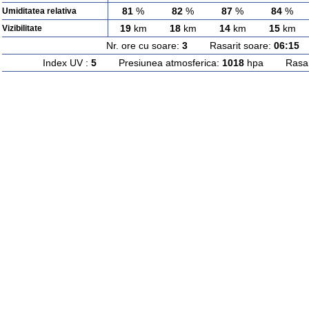
81
%
82
%
87
%
84
%
Umiditatea relativa
19
km
18
km
14
km
15
km
Vizibilitate
Nr. ore cu soare:
3
Rasarit soare:
06:15
A
Index UV :
5
Presiunea atmosferica:
1018
hpa Rasarit