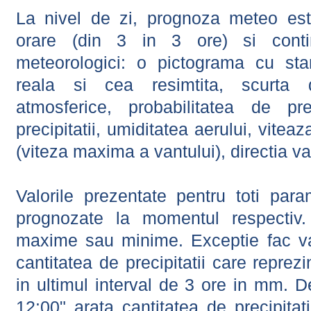
La nivel de zi, prognoza meteo este
orare (din 3 in 3 ore) si contin
meteorologici: o pictograma cu sta
reala si cea resimtita, scurta d
atmosferice, probabilitatea de prec
precipitatii, umiditatea aerului, viteaz
(viteza maxima a vantului), directia va
Valorile prezentate pentru toti param
prognozate la momentul respectiv.
maxime sau minime. Exceptie fac val
cantitatea de precipitatii care reprez
in ultimul interval de 3 ore in mm.
12:00" arata cantitatea de precipitat