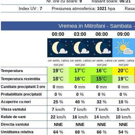
Nr. ore cu soare:
9
Rasarit soare:
06:21
A
Index UV :
7
Presiunea atmosferica:
1021
hpa Rasarit
Vremea in Mitrofani - Sambata 
00:00
03:00
06:00
09:00
cer senin, cativa
cer senin, cativa
cer senin, cativa
cer senin, cativa
nori josi
nori josi
nori josi
nori josi
19
°C
17
°C
16
°C
20
°C
Temperatura
18
°C
16
°C
15
°C
19
°C
Temperatura resimitita
0
mm
0
mm
0
mm
0
mm
Cantitate precipitatii 3 ore
0
%
0
%
0
%
0
%
Probabilitate precipitatii
25
%
40
%
32
%
10
%
Acoperire cu nori
7
km/h
7
km/h
7
km/h
5
km/h
Viteza vantului
22
km/h
16
km/h
14
km/h
10
km/h
Rafale de vant
NNE
NNE
NNE
NNE
Directia vantului
64
%
68
%
66
%
54
%
Umiditatea relativa