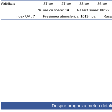
37
km
27
km
33
km
36
km
Vizibilitate
Nr. ore cu soare:
14
Rasarit soare:
06:22
A
Index UV :
7
Presiunea atmosferica:
1019
hpa Rasarit
Despre prognoza meteo detali