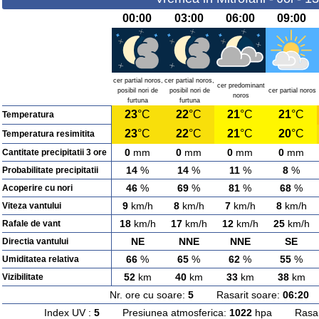
00:00
03:00
06:00
09:00
cer partial noros,
cer partial noros,
cer predominant
posibil nori de
posibil nori de
cer partial noros
noros
furtuna
furtuna
23
°C
22
°C
21
°C
21
°C
Temperatura
23
°C
22
°C
21
°C
20
°C
Temperatura resimitita
0
mm
0
mm
0
mm
0
mm
Cantitate precipitatii 3 ore
14
%
14
%
11
%
8
%
Probabilitate precipitatii
46
%
69
%
81
%
68
%
Acoperire cu nori
9
km/h
8
km/h
7
km/h
8
km/h
Viteza vantului
18
km/h
17
km/h
12
km/h
25
km/h
Rafale de vant
NE
NNE
NNE
SE
Directia vantului
66
%
65
%
62
%
55
%
Umiditatea relativa
52
km
40
km
33
km
38
km
Vizibilitate
Nr. ore cu soare:
5
Rasarit soare:
06:20
A
Index UV :
5
Presiunea atmosferica:
1022
hpa Rasarit