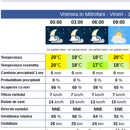
Vremea in Mitrofani - Vineri -
00:00
03:00
06:00
09:00
cer partial noros
cer partial noros
cer partial noros
cer partial noros
20
°C
19
°C
18
°C
20
°C
Temperatura
20
°C
18
°C
17
°C
18
°C
Temperatura resimitita
0
mm
0
mm
0
mm
0
mm
Cantitate precipitatii 3 ore
0
%
0
%
0
%
0
%
Probabilitate precipitatii
66
%
60
%
58
%
65
%
Acoperire cu nori
7
km/h
7
km/h
7
km/h
7
km/h
Viteza vantului
14
km/h
13
km/h
13
km/h
15
km/h
Rafale de vant
NNE
NNE
NNE
ENE
Directia vantului
65
%
66
%
64
%
52
%
Umiditatea relativa
26
km
25
km
24
km
32
km
Vizibilitate