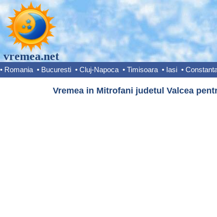
vremea.net
•
Romania
•
Bucuresti
•
Cluj-Napoca
•
Timisoara
•
Iasi
•
Constant
Vremea in Mitrofani judetul Valcea pentr