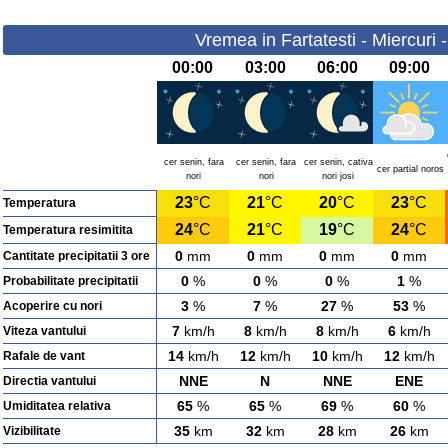
Vremea in Fartatesti - Miercuri 
00:00
03:00
06:00
09:00
cer senin, fara
cer senin, fara
cer senin, cativa
cer partial noros
nori
nori
nori josi
23
°C
21
°C
20
°C
23
°C
Temperatura
24
°C
21
°C
19
°C
24
°C
Temperatura resimitita
0
mm
0
mm
0
mm
0
mm
Cantitate precipitatii 3 ore
0
%
0
%
0
%
1
%
Probabilitate precipitatii
3
%
7
%
27
%
53
%
Acoperire cu nori
7
km/h
8
km/h
8
km/h
6
km/h
Viteza vantului
14
km/h
12
km/h
10
km/h
12
km/h
Rafale de vant
NNE
N
NNE
ENE
Directia vantului
65
%
65
%
69
%
60
%
Umiditatea relativa
35
km
32
km
28
km
26
km
Vizibilitate