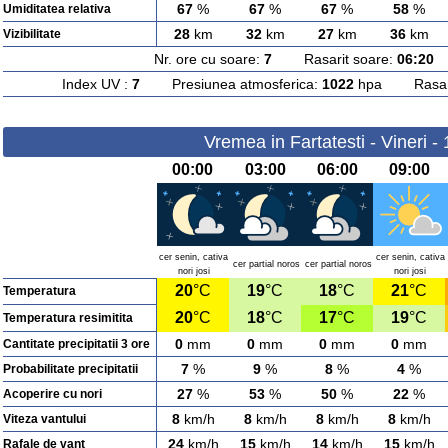
67
%
67
%
67
%
58
%
Umiditatea relativa
28
km
32
km
27
km
36
km
Vizibilitate
Nr. ore cu soare:
7
Rasarit soare:
06:20
A
Index UV :
7
Presiunea atmosferica:
1022
hpa Rasarit
Vremea in Fartatesti - Vineri -
00:00
03:00
06:00
09:00
cer senin, cativa
cer senin, cativa
cer partial noros
cer partial noros
nori josi
nori josi
20
°C
19
°C
18
°C
21
°C
Temperatura
20
°C
18
°C
17
°C
19
°C
Temperatura resimitita
0
mm
0
mm
0
mm
0
mm
Cantitate precipitatii 3 ore
7
%
9
%
8
%
4
%
Probabilitate precipitatii
27
%
53
%
50
%
22
%
Acoperire cu nori
8
km/h
8
km/h
8
km/h
8
km/h
Viteza vantului
24
km/h
15
km/h
14
km/h
15
km/h
Rafale de vant