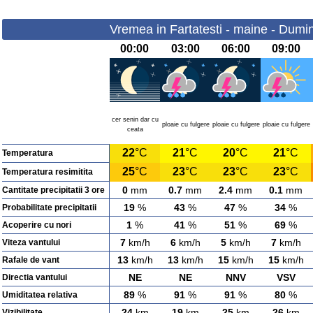
Vremea in Fartatesti - maine - Dumi
00:00
03:00
06:00
09:00
cer senin dar cu
ploaie cu fulgere
ploaie cu fulgere
ploaie cu fulgere
ceata
22
°C
21
°C
20
°C
21
°C
Temperatura
25
°C
23
°C
23
°C
23
°C
Temperatura resimitita
0
mm
0.7
mm
2.4
mm
0.1
mm
Cantitate precipitatii 3 ore
19
%
43
%
47
%
34
%
Probabilitate precipitatii
1
%
41
%
51
%
69
%
Acoperire cu nori
7
km/h
6
km/h
5
km/h
7
km/h
Viteza vantului
13
km/h
13
km/h
15
km/h
15
km/h
Rafale de vant
NE
NE
NNV
VSV
Directia vantului
89
%
91
%
91
%
80
%
Umiditatea relativa
24
km
19
km
25
km
26
km
Vizibilitate