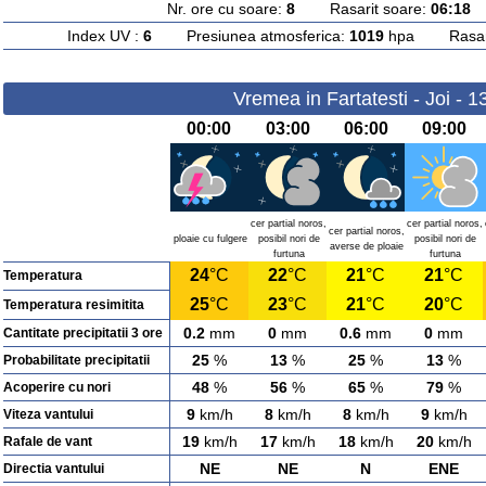
Nr. ore cu soare:
8
Rasarit soare:
06:18
A
Index UV :
6
Presiunea atmosferica:
1019
hpa Rasarit
Vremea in Fartatesti - Joi - 
00:00
03:00
06:00
09:00
cer partial noros,
cer partial noros,
cer partial noros,
ploaie cu fulgere
posibil nori de
posibil nori de
averse de ploaie
furtuna
furtuna
24
°C
22
°C
21
°C
21
°C
Temperatura
25
°C
23
°C
21
°C
20
°C
Temperatura resimitita
0.2
mm
0
mm
0.6
mm
0
mm
Cantitate precipitatii 3 ore
25
%
13
%
25
%
13
%
Probabilitate precipitatii
48
%
56
%
65
%
79
%
Acoperire cu nori
9
km/h
8
km/h
8
km/h
9
km/h
Viteza vantului
19
km/h
17
km/h
18
km/h
20
km/h
Rafale de vant
NE
NE
N
ENE
Directia vantului