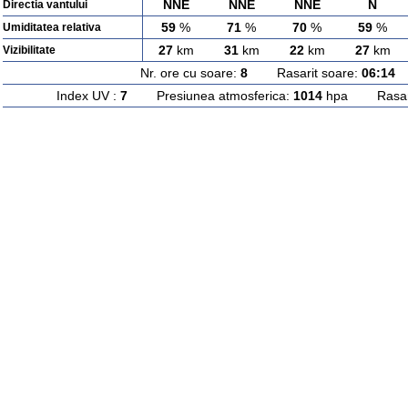
NNE
NNE
NNE
N
Directia vantului
59
%
71
%
70
%
59
%
Umiditatea relativa
27
km
31
km
22
km
27
km
Vizibilitate
Nr. ore cu soare:
8
Rasarit soare:
06:14
A
Index UV :
7
Presiunea atmosferica:
1014
hpa Rasarit