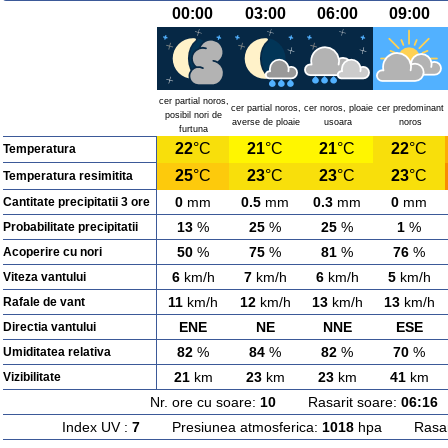
00:00
03:00
06:00
09:00
cer partial noros,
cer partial noros,
cer noros, ploaie
cer predominant
posibil nori de
averse de ploaie
usoara
noros
furtuna
22
°C
21
°C
21
°C
22
°C
Temperatura
25
°C
23
°C
23
°C
23
°C
Temperatura resimitita
0
mm
0.5
mm
0.3
mm
0
mm
Cantitate precipitatii 3 ore
13
%
25
%
25
%
1
%
Probabilitate precipitatii
50
%
75
%
81
%
76
%
Acoperire cu nori
6
km/h
7
km/h
6
km/h
5
km/h
Viteza vantului
11
km/h
12
km/h
13
km/h
13
km/h
Rafale de vant
ENE
NE
NNE
ESE
Directia vantului
82
%
84
%
82
%
70
%
Umiditatea relativa
21
km
23
km
23
km
41
km
Vizibilitate
Nr. ore cu soare:
10
Rasarit soare:
06:16
A
Index UV :
7
Presiunea atmosferica:
1018
hpa Rasarit