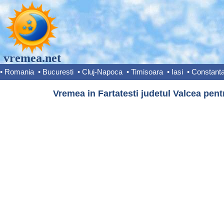
vremea.net
•
Romania
•
Bucuresti
•
Cluj-Napoca
•
Timisoara
•
Iasi
•
Constant
Vremea in Fartatesti judetul Valcea pent