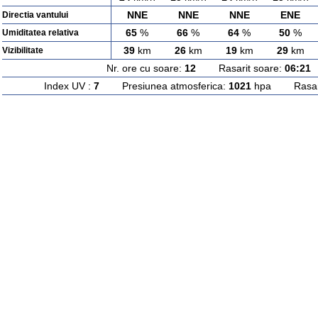
NNE
NNE
NNE
ENE
Directia vantului
65
%
66
%
64
%
50
%
Umiditatea relativa
39
km
26
km
19
km
29
km
Vizibilitate
Nr. ore cu soare:
12
Rasarit soare:
06:21
A
Index UV :
7
Presiunea atmosferica:
1021
hpa Rasarit