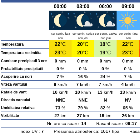
00:00
03:00
06:00
09:00
cer senin, fara
cer senin, cativa
cer senin, cativa
cer senin, fara
nori
nori josi
nori josi
nori
22
°C
20
°C
18
°C
22
°C
Temperatura
23
°C
20
°C
19
°C
23
°C
Temperatura resimitita
0
mm
0
mm
0
mm
0
mm
Cantitate precipitatii 3 ore
0
%
0
%
0
%
0
%
Probabilitate precipitatii
7
%
16
%
24
%
7
%
Acoperire cu nori
6
km/h
7
km/h
7
km/h
4
km/h
Viteza vantului
10
km/h
10
km/h
13
km/h
13
km/h
Rafale de vant
NNE
NNE
N
NV
Directia vantului
73
%
79
%
82
%
65
%
Umiditatea relativa
27
km
27
km
19
km
26
km
Vizibilitate
Nr. ore cu soare:
14
Rasarit soare:
06:17
A
Index UV :
7
Presiunea atmosferica:
1017
hpa Rasarit