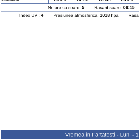
Nr. ore cu soare:
5
Rasarit soare:
06:15
A
Index UV :
4
Presiunea atmosferica:
1018
hpa Rasarit
Vremea in Fartatesti - Luni - 