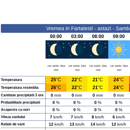
Vremea in Fartatesti - astazi - Sam
00:00
03:00
06:00
09:00
cer senin, fara
cer senin, fara
cer senin, fara
cer senin, fara
nori
nori
nori
nori
25
°C
22
°C
21
°C
24
°C
Temperatura
26
°C
22
°C
21
°C
24
°C
Temperatura resimitita
0
mm
0
mm
0
mm
0
mm
Cantitate precipitatii 3 ore
0
%
0
%
0
%
0
%
Probabilitate precipitatii
0
%
0
%
0
%
0
%
Acoperire cu nori
7
km/h
7
km/h
8
km/h
6
km/h
Viteza vantului
12
km/h
13
km/h
14
km/h
12
km/h
Rafale de vant