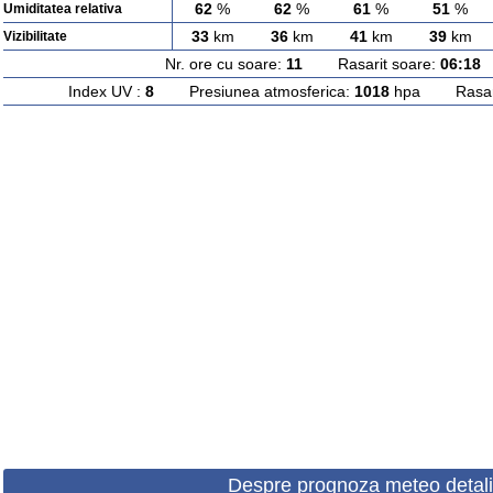
62
%
62
%
61
%
51
%
Umiditatea relativa
33
km
36
km
41
km
39
km
Vizibilitate
Nr. ore cu soare:
11
Rasarit soare:
06:18
A
Index UV :
8
Presiunea atmosferica:
1018
hpa Rasarit
Despre prognoza meteo detali