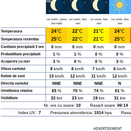
cer senin, cativa
cer senin, fara
cer senin, fara
cer senin, fara
nori inalti
nori
nori
nori
24
°C
22
°C
21
°C
24
°C
Temperatura
25
°C
22
°C
21
°C
25
°C
Temperatura resimitita
0
mm
0
mm
0
mm
0
mm
Cantitate precipitatii 3 ore
1
%
1
%
0
%
0
%
Probabilitate precipitatii
3
%
0
%
0
%
3
%
Acoperire cu nori
8
km/h
8
km/h
7
km/h
6
km/h
Viteza vantului
15
km/h
12
km/h
11
km/h
12
km/h
Rafale de vant
NNE
NNE
NNE
N
Directia vantului
65
%
70
%
74
%
61
%
Umiditatea relativa
32
km
23
km
19
km
31
km
Vizibilitate
Nr. ore cu soare:
10
Rasarit soare:
06:14
A
Index UV :
7
Presiunea atmosferica:
1014
hpa Rasarit
ADVERTISEMENT