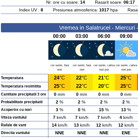
Nr. ore cu soare:
14
Rasarit soare:
06:17
A
Index UV :
8
Presiunea atmosferica:
1017
hpa Rasarit
Vremea in Salatrucel - Miercuri 
00:00
03:00
06:00
09:00
cer senin, fara
cer senin, fara
cer senin, cativa
cer senin, cativa
nori
nori
nori josi
nori josi
24
°C
22
°C
21
°C
25
°C
Temperatura
25
°C
22
°C
20
°C
25
°C
Temperatura resimitita
0
mm
0
mm
0
mm
0
mm
Cantitate precipitatii 3 ore
2
%
2
%
2
%
2
%
Probabilitate precipitatii
3
%
0
%
15
%
13
%
Acoperire cu nori
7
km/h
7
km/h
7
km/h
4
km/h
Viteza vantului
14
km/h
13
km/h
12
km/h
12
km/h
Rafale de vant
NNE
NNE
NNE
ENE
Directia vantului