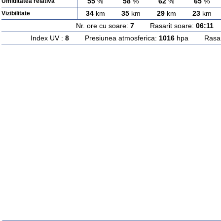
55
%
58
%
62
%
65
%
Umiditatea relativa
34
km
35
km
29
km
23
km
Vizibilitate
Nr. ore cu soare:
7
Rasarit soare:
06:11
A
Index UV :
8
Presiunea atmosferica:
1016
hpa Rasarit