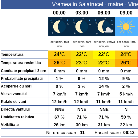
Vremea in Salatrucel - maine - Vine
00:00
03:00
06:00
09:00
cer senin, fara
cer senin, fara
cer senin, cativa
cer senin, fara
nori
nori
nori josi
nori
24
°C
22
°C
22
°C
24
°C
Temperatura
26
°C
23
°C
22
°C
26
°C
Temperatura resimitita
0
mm
0
mm
0
mm
0
mm
Cantitate precipitatii 3 ore
1
%
9
%
12
%
9
%
Probabilitate precipitatii
0
%
3
%
14
%
2
%
Acoperire cu nori
7
km/h
7
km/h
7
km/h
5
km/h
Viteza vantului
12
km/h
12
km/h
11
km/h
11
km/h
Rafale de vant
NNE
NNE
NNE
N
Directia vantului
67
%
71
%
71
%
59
%
Umiditatea relativa
26
km
30
km
31
km
22
km
Vizibilitate
Nr. ore cu soare:
11
Rasarit soare:
06:12
A