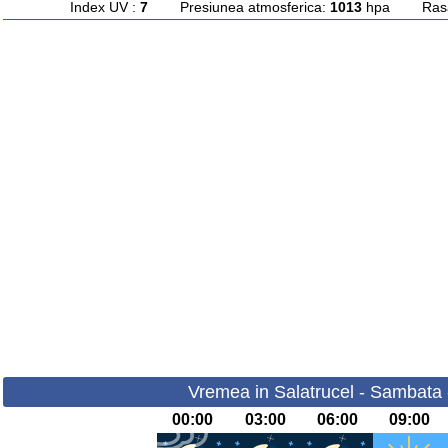
Index UV :
7
Presiunea atmosferica:
1013
hpa Rasari
Vremea in Salatrucel - Sambata 
00:00
03:00
06:00
09:00