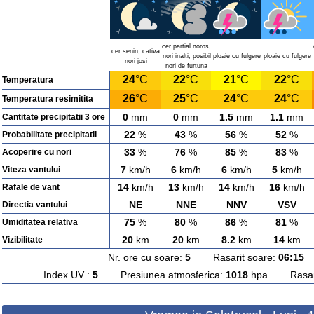
cer partial noros,
cer senin, cativa
nori inalti, posibil
ploaie cu fulgere
ploaie cu fulgere
nori josi
nori de furtuna
24
°C
22
°C
21
°C
22
°C
Temperatura
26
°C
25
°C
24
°C
24
°C
Temperatura resimitita
0
mm
0
mm
1.5
mm
1.1
mm
Cantitate precipitatii 3 ore
22
%
43
%
56
%
52
%
Probabilitate precipitatii
33
%
76
%
85
%
83
%
Acoperire cu nori
7
km/h
6
km/h
6
km/h
5
km/h
Viteza vantului
14
km/h
13
km/h
14
km/h
16
km/h
Rafale de vant
NE
NNE
NNV
VSV
Directia vantului
75
%
80
%
86
%
81
%
Umiditatea relativa
20
km
20
km
8.2
km
14
km
Vizibilitate
Nr. ore cu soare:
5
Rasarit soare:
06:15
A
Index UV :
5
Presiunea atmosferica:
1018
hpa Rasarit