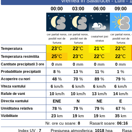
Vremea in Salatrucel - Luni -
00:00
03:00
06:00
09:00
cer partial noros,
cer partial noros,
cer partial noros,
ceata/nori josi
posibil nori de
posibil nori de
posibil nori de
stratus
furtuna
furtuna
furtuna
23
°C
22
°C
21
°C
22
°C
Temperatura
25
°C
23
°C
22
°C
22
°C
Temperatura resimitita
0
mm
0
mm
0
mm
0
mm
Cantitate precipitatii 3 ore
8
%
13
%
11
%
1
%
Probabilitate precipitatii
48
%
70
%
89
%
79
%
Acoperire cu nori
6
km/h
6
km/h
6
km/h
6
km/h
Viteza vantului
10
km/h
10
km/h
13
km/h
14
km/h
Rafale de vant
ENE
N
NE
E
Directia vantului
78
%
79
%
79
%
67
%
Umiditatea relativa
23
km
19
km
19
km
35
km
Vizibilitate
Nr. ore cu soare:
8
Rasarit soare:
06:16
A
Index UV :
7
Presiunea atmosferica:
1018
hpa Rasarit