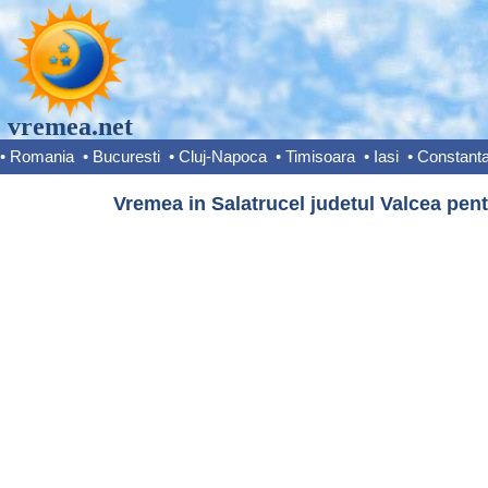
vremea.net
•
Romania
•
Bucuresti
•
Cluj-Napoca
•
Timisoara
•
Iasi
•
Constant
Vremea in Salatrucel judetul Valcea pent