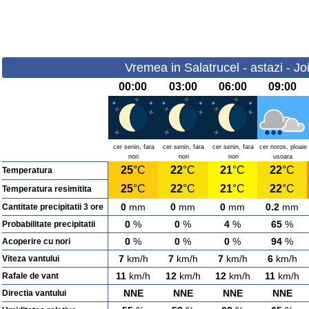
Vremea in Salatrucel - astazi - Jo
00:00
03:00
06:00
09:00
cer senin, fara
cer senin, fara
cer senin, fara
cer noros, ploaie
nori
nori
nori
usoara
25
°C
22
°C
21
°C
22
°C
Temperatura
25
°C
22
°C
21
°C
22
°C
Temperatura resimitita
0
mm
0
mm
0
mm
0.2
mm
Cantitate precipitatii 3 ore
0
%
0
%
4
%
65
%
Probabilitate precipitatii
0
%
0
%
0
%
94
%
Acoperire cu nori
7
km/h
7
km/h
7
km/h
6
km/h
Viteza vantului
11
km/h
12
km/h
12
km/h
11
km/h
Rafale de vant
NNE
NNE
NNE
NNE
Directia vantului