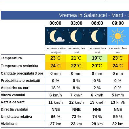
Vremea in Salatrucel - Marti -
00:00
03:00
06:00
09:00
cer senin, cativa
cer senin, fara
cer senin, fara
cer senin, fara
nori josi
nori
nori
nori
23
°C
21
°C
19
°C
23
°C
Temperatura
24
°C
22
°C
20
°C
24
°C
Temperatura resimitita
0
mm
0
mm
0
mm
0
mm
Cantitate precipitatii 3 ore
0
%
0
%
0
%
0
%
Probabilitate precipitatii
18
%
8
%
2
%
0
%
Acoperire cu nori
6
km/h
7
km/h
6
km/h
5
km/h
Viteza vantului
11
km/h
12
km/h
13
km/h
13
km/h
Rafale de vant
NNE
NNE
NNE
NNE
Directia vantului
66
%
73
%
74
%
59
%
Umiditatea relativa
27
km
23
km
29
km
32
km
Vizibilitate