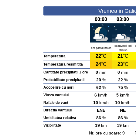
Vremea in Galic
00:00
03:00
ceata/nori josi
cer partial noros
stratus
22
°C
21
°C
Temperatura
24
°C
23
°C
Temperatura resimitita
0
mm
0
mm
Cantitate precipitatii 3 ore
20
%
22
%
Probabilitate precipitatii
62
%
75
%
Acoperire cu nori
6
km/h
5
km/h
Viteza vantului
10
km/h
10
km/h
Rafale de vant
ENE
NE
Directia vantului
86
%
86
%
Umiditatea relativa
19
km
19
km
Vizibilitate
Nr. ore cu soare:
9
Rasa