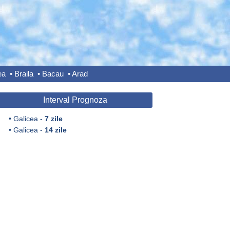
ea
•
Braila
•
Bacau
•
Arad
Interval Prognoza
•
Galicea -
7 zile
•
Galicea -
14 zile