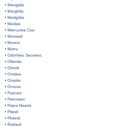
•
Mangalia
•
Marghita
•
Medgidia
•
Medias
•
Miercurea Ciuc
•
Moinesti
•
Moreni
•
Motru
•
Odorheiu Secuiesc
•
Oltenita
•
Onesti
•
Oradea
•
Orastie
•
Orsova
•
Pascani
•
Petrosani
•
Piatra Neamt
•
Pitesti
•
Ploiesti
•
Radauti