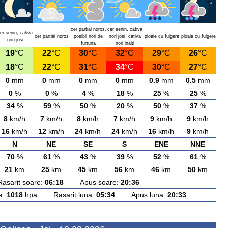
cer partial noros,
cer senin, cativa
er senin, cativa
cer partial noros
posibil nori de
nori josi, cativa
ploaie cu fulgere
ploaie cu fulgere
nori josi
furtuna
nori inalti
19
°C
22
°C
30
°C
32
°C
29
°C
26
°C
18
°C
22
°C
31
°C
34
°C
30
°C
27
°C
0
mm
0
mm
0
mm
0
mm
0.9
mm
0.5
mm
0
%
0
%
4
%
18
%
25
%
25
%
34
%
59
%
50
%
20
%
50
%
37
%
8
km/h
7
km/h
8
km/h
7
km/h
9
km/h
9
km/h
16
km/h
12
km/h
24
km/h
24
km/h
16
km/h
9
km/h
N
NE
SE
S
ENE
NNE
70
%
61
%
43
%
39
%
52
%
61
%
21
km
25
km
45
km
56
km
46
km
50
km
rit soare:
06:18
Apus soare:
20:36
a:
1018
hpa Rasarit luna:
05:34
Apus luna:
20:33