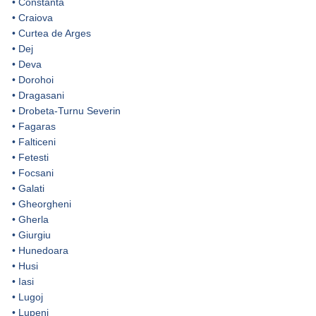
•
Constanta
•
Craiova
•
Curtea de Arges
•
Dej
•
Deva
•
Dorohoi
•
Dragasani
•
Drobeta-Turnu Severin
•
Fagaras
•
Falticeni
•
Fetesti
•
Focsani
•
Galati
•
Gheorgheni
•
Gherla
•
Giurgiu
•
Hunedoara
•
Husi
•
Iasi
•
Lugoj
•
Lupeni