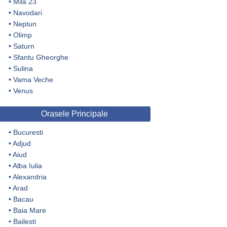
•
Mila 23
•
Navodari
•
Neptun
•
Olimp
•
Saturn
•
Sfantu Gheorghe
•
Sulina
•
Vama Veche
•
Venus
Orasele Principale
•
Bucuresti
•
Adjud
•
Aiud
•
Alba Iulia
•
Alexandria
•
Arad
•
Bacau
•
Baia Mare
•
Bailesti