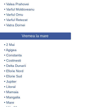
•
Valea Prahovei
•
Varful Moldoveanu
•
Varful Omu
•
Varful Retezat
•
Vatra Dornei
Vremea la mare
•
2 Mai
•
Agigea
•
Constanta
•
Costinesti
•
Delta Dunarii
•
Eforie Nord
•
Eforie Sud
•
Jupiter
•
Litoral
•
Mamaia
•
Mangalia
•
Mare