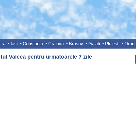
ara
•
Iasi
•
Constanta
•
Craiova
•
Brasov
•
Galati
•
Ploiesti
•
Orad
tul Valcea pentru urmatoarele 7 zile