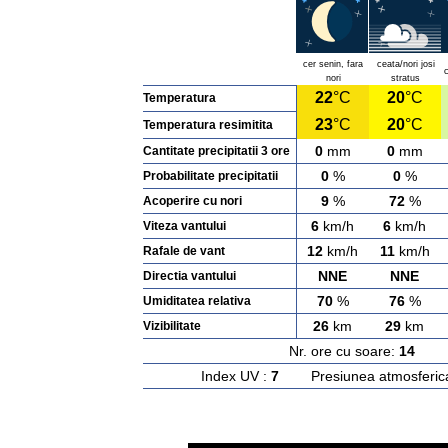
cer senin, fara
ceata/nori josi
c
nori
stratus
22
°C
20
°C
Temperatura
23
°C
20
°C
Temperatura resimitita
0
mm
0
mm
Cantitate precipitatii 3 ore
0
%
0
%
Probabilitate precipitatii
9
%
72
%
Acoperire cu nori
6
km/h
6
km/h
Viteza vantului
12
km/h
11
km/h
Rafale de vant
NNE
NNE
Directia vantului
70
%
76
%
Umiditatea relativa
26
km
29
km
Vizibilitate
Nr. ore cu soare:
14
Ras
Index UV :
7
Presiunea atmosferic