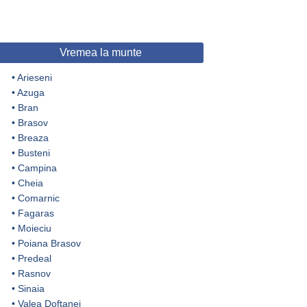
Vremea la munte
•
Arieseni
•
Azuga
•
Bran
•
Brasov
•
Breaza
•
Busteni
•
Campina
•
Cheia
•
Comarnic
•
Fagaras
•
Moieciu
•
Poiana Brasov
•
Predeal
•
Rasnov
•
Sinaia
•
Valea Doftanei