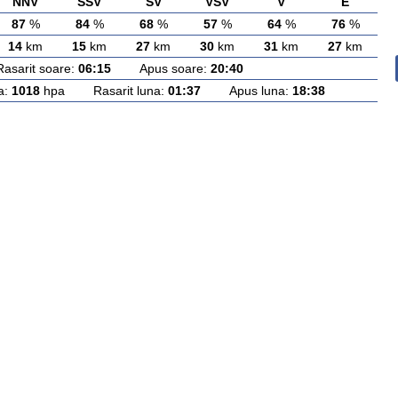
NNV
SSV
SV
VSV
V
E
87
%
84
%
68
%
57
%
64
%
76
%
14
km
15
km
27
km
30
km
31
km
27
km
rit soare:
06:15
Apus soare:
20:40
a:
1018
hpa Rasarit luna:
01:37
Apus luna:
18:38