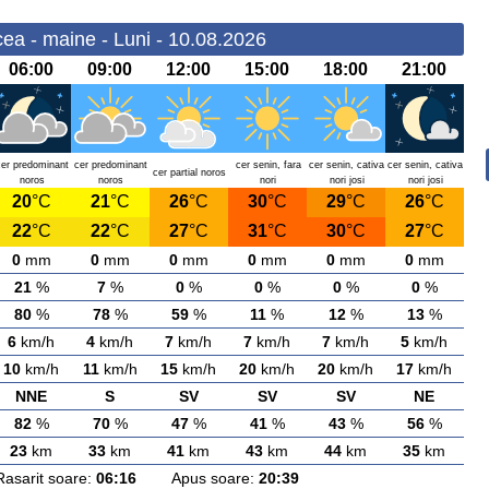
ea - maine - Luni - 10.08.2026
06:00
09:00
12:00
15:00
18:00
21:00
cer predominant
cer predominant
cer senin, fara
cer senin, cativa
cer senin, cativa
cer partial noros
noros
noros
nori
nori josi
nori josi
20
°C
21
°C
26
°C
30
°C
29
°C
26
°C
22
°C
22
°C
27
°C
31
°C
30
°C
27
°C
0
mm
0
mm
0
mm
0
mm
0
mm
0
mm
21
%
7
%
0
%
0
%
0
%
0
%
80
%
78
%
59
%
11
%
12
%
13
%
6
km/h
4
km/h
7
km/h
7
km/h
7
km/h
5
km/h
10
km/h
11
km/h
15
km/h
20
km/h
20
km/h
17
km/h
NNE
S
SV
SV
SV
NE
82
%
70
%
47
%
41
%
43
%
56
%
23
km
33
km
41
km
43
km
44
km
35
km
rit soare:
06:16
Apus soare:
20:39