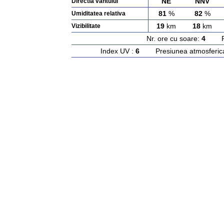
NE
NNV
Directia vantului
81
%
82
%
Umiditatea relativa
19
km
18
km
Vizibilitate
Nr. ore cu soare:
4
Rasa
Index UV :
6
Presiunea atmosferic