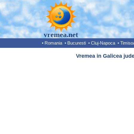
vremea.net
•
Romania
•
Bucuresti
•
Cluj-Napoca
•
Timiso
Vremea in Galicea jude