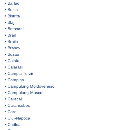
•
Barlad
•
Beius
•
Bistrita
•
Blaj
•
Botosani
•
Brad
•
Braila
•
Brasov
•
Buzau
•
Calafat
•
Calarasi
•
Campia Turzii
•
Campina
•
Campulung Moldovenesc
•
Campulung-Muscel
•
Caracal
•
Caransebes
•
Carei
•
Cluj-Napoca
•
Codlea