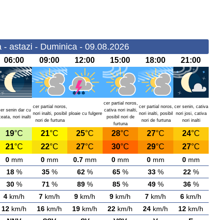
 - astazi - Duminica - 09.08.2026
06:00
09:00
12:00
15:00
18:00
21:00
cer partial noros,
cer partial noros,
cer partial noros,
cer senin, cativa
cer senin dar cu
cativa nori inalti,
nori inalti, posibil
ploaie cu fulgere
nori inalti, posibil
nori josi, cativa
ceata, nori inalti
posibil nori de
nori de furtuna
nori de furtuna
nori inalti
furtuna
19
°C
21
°C
25
°C
28
°C
27
°C
24
°C
21
°C
22
°C
27
°C
30
°C
29
°C
27
°C
0
mm
0
mm
0.7
mm
0
mm
0
mm
0
mm
18
%
35
%
62
%
65
%
33
%
22
%
30
%
71
%
89
%
85
%
49
%
36
%
4
km/h
7
km/h
9
km/h
9
km/h
7
km/h
6
km/h
12
km/h
16
km/h
19
km/h
22
km/h
24
km/h
12
km/h