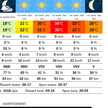
cer senin, fara
cer senin, fara
cer senin, fara
cer senin, fara
cer senin, fara
er partial noros
nori
nori
nori
nori
nori
19
°C
21
°C
30
°C
34
°C
32
°C
28
°C
19
°C
22
°C
31
°C
35
°C
32
°C
29
°C
0
mm
0
mm
0
mm
0
mm
0
mm
0
mm
0
%
0
%
0
%
0
%
0
%
0
%
53
%
8
%
0
%
0
%
0
%
0
%
6
km/h
4
km/h
7
km/h
8
km/h
9
km/h
6
km/h
9
km/h
10
km/h
14
km/h
20
km/h
21
km/h
17
km/h
NNE
NNV
VSV
VSV
VSV
V
77
%
65
%
41
%
31
%
36
%
50
%
33
km
32
km
45
km
51
km
50
km
37
km
arit soare:
06:17
Apus soare:
20:37
a:
1016
hpa Rasarit luna:
04:10
Apus luna:
20:04
ADVERTISEMENT