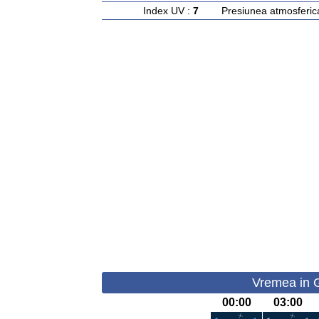
Index UV :
7
Presiunea atmosferic
Vremea in G
00:00
03:00