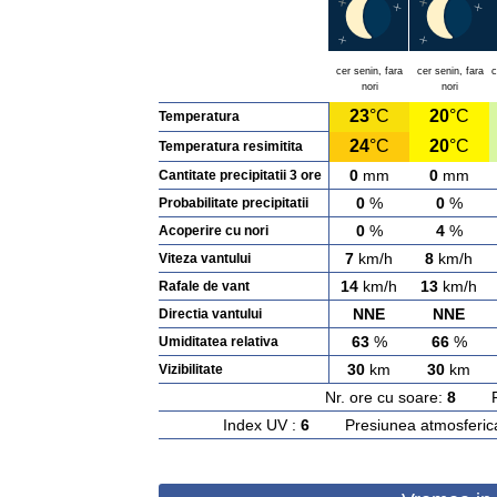
cer senin, fara
cer senin, fara
c
nori
nori
23
°C
20
°C
Temperatura
24
°C
20
°C
Temperatura resimitita
0
mm
0
mm
Cantitate precipitatii 3 ore
0
%
0
%
Probabilitate precipitatii
0
%
4
%
Acoperire cu nori
7
km/h
8
km/h
Viteza vantului
14
km/h
13
km/h
Rafale de vant
NNE
NNE
Directia vantului
63
%
66
%
Umiditatea relativa
30
km
30
km
Vizibilitate
Nr. ore cu soare:
8
Rasa
Index UV :
6
Presiunea atmosferic