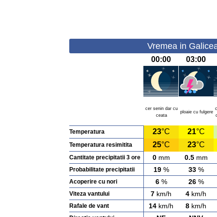
Vremea in Galicea
00:00
03:00
cer senin dar cu
ploaie cu fulgere
ceata
23
°C
21
°C
Temperatura
25
°C
23
°C
Temperatura resimitita
0
mm
0.5
mm
Cantitate precipitatii 3 ore
19
%
33
%
Probabilitate precipitatii
6
%
26
%
Acoperire cu nori
7
km/h
4
km/h
Viteza vantului
14
km/h
8
km/h
Rafale de vant