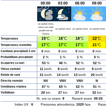
00:00
03:00
06:00
09:00
cer partial noros,
cativa nori inalti,
cer partial noros
cer partial noros
cer partial noros
posibil nori de
furtuna
19
°C
18
°C
18
°C
22
°C
Temperatura
17
°C
17
°C
17
°C
21
°C
Temperatura resimitita
0
mm
0
mm
0
mm
0
mm
Cantitate precipitatii 3 ore
2
%
1
%
1
%
0
%
Probabilitate precipitatii
53
%
46
%
52
%
52
%
Acoperire cu nori
11
km/h
8
km/h
8
km/h
9
km/h
Viteza vantului
21
km/h
14
km/h
13
km/h
20
km/h
Rafale de vant
NV
VNV
VNV
N
Directia vantului
67
%
65
%
62
%
51
%
Umiditatea relativa
20
km
27
km
27
km
32
km
Vizibilitate
Nr. ore cu soare:
8
Rasarit soare:
06:02
A
Index UV :
6
Presiunea atmosferica:
1020
hpa Rasarit