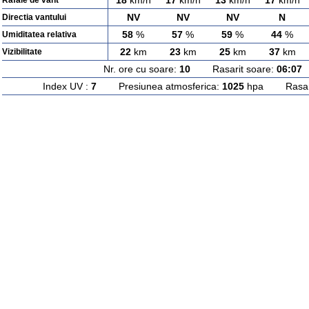
18
km/h
17
km/h
13
km/h
17
km/h
Rafale de vant
NV
NV
NV
N
Directia vantului
58
%
57
%
59
%
44
%
Umiditatea relativa
22
km
23
km
25
km
37
km
Vizibilitate
Nr. ore cu soare:
10
Rasarit soare:
06:07
A
Index UV :
7
Presiunea atmosferica:
1025
hpa Rasarit