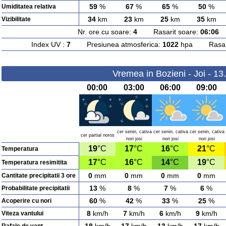
59
%
67
%
65
%
50
%
Umiditatea relativa
34
km
23
km
25
km
35
km
Vizibilitate
Nr. ore cu soare:
4
Rasarit soare:
06:06
A
Index UV :
7
Presiunea atmosferica:
1022
hpa Rasarit
Vremea in Bozieni - Joi - 1
00:00
03:00
06:00
09:00
cer senin, cativa
cer senin, cativa
cer senin, cativa
cer partial noros
nori josi
nori josi
nori josi
19
°C
17
°C
16
°C
21
°C
Temperatura
17
°C
16
°C
14
°C
19
°C
Temperatura resimitita
0
mm
0
mm
0
mm
0
mm
Cantitate precipitatii 3 ore
13
%
8
%
7
%
6
%
Probabilitate precipitatii
60
%
42
%
33
%
25
%
Acoperire cu nori
8
km/h
7
km/h
6
km/h
9
km/h
Viteza vantului