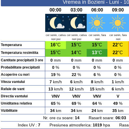
Vremea in Bozieni - Luni - 1
00:00
03:00
06:00
09:00
cer senin, cativa
cer senin, cativa
cer senin, fara
cer senin, fara
nori josi
nori josi
nori
nori
16
°C
15
°C
15
°C
22
°C
Temperatura
15
°C
14
°C
13
°C
22
°C
Temperatura resimitita
0
mm
0
mm
0
mm
0
mm
Cantitate precipitatii 3 ore
0
%
0
%
0
%
0
%
Probabilitate precipitatii
19
%
22
%
6
%
0
%
Acoperire cu nori
7
km/h
6
km/h
8
km/h
1
km/h
Viteza vantului
13
km/h
12
km/h
15
km/h
6
km/h
Rafale de vant
VNV
VNV
VNV
V
Directia vantului
65
%
69
%
64
%
49
%
Umiditatea relativa
34
km
34
km
24
km
35
km
Vizibilitate
Nr. ore cu soare:
14
Rasarit soare:
06:03
A
Index UV :
7
Presiunea atmosferica:
1019
hpa Rasarit