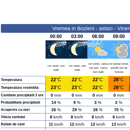
Vremea in Bozieni - astazi - Viner
00:00
03:00
06:00
09:00
cer senin, cativa
cer partial noros,
cer senin, nori
cer senin, nori
nori josi, cativa
posibil nori de
inalti
inalti
nori inalti
furtuna
22
°C
22
°C
22
°C
28
°C
Temperatura
23
°C
23
°C
22
°C
29
°C
Temperatura resimitita
0
mm
0
mm
0
mm
0
mm
Cantitate precipitatii 3 ore
14
%
9
%
3
%
2
%
Probabilitate precipitatii
26
%
29
%
26
%
70
%
Acoperire cu nori
8
km/h
8
km/h
8
km/h
6
km/h
Viteza vantului
11
km/h
12
km/h
12
km/h
13
km/h
Rafale de vant