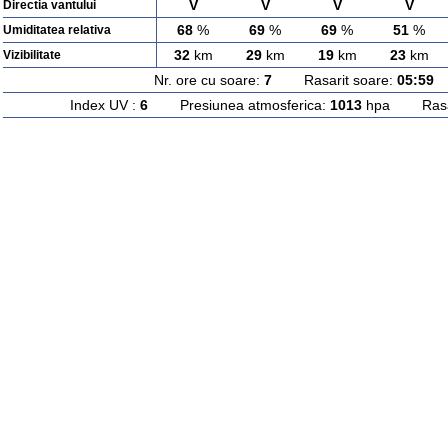
V
V
V
V
Directia vantului
68
%
69
%
69
%
51
%
Umiditatea relativa
32
km
29
km
19
km
23
km
Vizibilitate
Nr. ore cu soare:
7
Rasarit soare:
05:59
A
Index UV :
6
Presiunea atmosferica:
1013
hpa Rasari