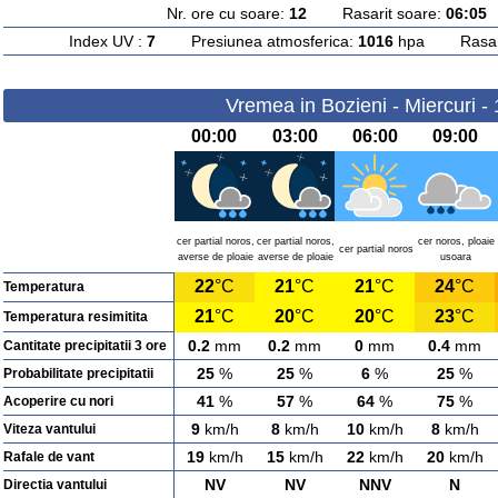
Nr. ore cu soare:
12
Rasarit soare:
06:05
A
Index UV :
7
Presiunea atmosferica:
1016
hpa Rasarit
Vremea in Bozieni - Miercuri -
00:00
03:00
06:00
09:00
cer partial noros,
cer partial noros,
cer noros, ploaie
cer partial noros
averse de ploaie
averse de ploaie
usoara
22
°C
21
°C
21
°C
24
°C
Temperatura
21
°C
20
°C
20
°C
23
°C
Temperatura resimitita
0.2
mm
0.2
mm
0
mm
0.4
mm
Cantitate precipitatii 3 ore
25
%
25
%
6
%
25
%
Probabilitate precipitatii
41
%
57
%
64
%
75
%
Acoperire cu nori
9
km/h
8
km/h
10
km/h
8
km/h
Viteza vantului
19
km/h
15
km/h
22
km/h
20
km/h
Rafale de vant
NV
NV
NNV
N
Directia vantului