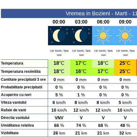
Vremea in Bozieni - Marti - 
00:00
03:00
06:00
09:00
cer senin, fara
cer senin, fara
cer senin, fara
cer senin, fara
nori
nori
nori
nori
18
°C
17
°C
18
°C
25
°C
Temperatura
18
°C
16
°C
17
°C
25
°C
Temperatura resimitita
0
mm
0
mm
0
mm
0
mm
Cantitate precipitatii 3 ore
0
%
0
%
0
%
0
%
Probabilitate precipitatii
5
%
1
%
0
%
0
%
Acoperire cu nori
6
km/h
8
km/h
8
km/h
5
km/h
Viteza vantului
10
km/h
12
km/h
12
km/h
10
km/h
Rafale de vant
VNV
V
V
V
Directia vantului
66
%
74
%
68
%
48
%
Umiditatea relativa
26
km
21
km
21
km
32
km
Vizibilitate