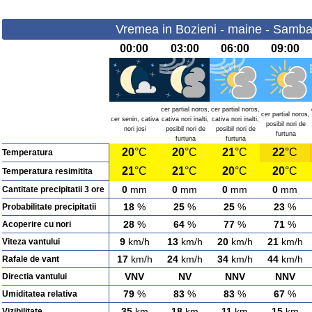
Vremea in Bozieni - maine - Samba
00:00
03:00
06:00
09:00
cer partial noros,
cer partial noros,
cer partial noros,
cer senin, cativa
cativa nori inalti,
cativa nori inalti,
posibil nori de
nori josi
posibil nori de
posibil nori de
furtuna
furtuna
furtuna
20
°C
20
°C
21
°C
22
°C
Temperatura
21
°C
21
°C
20
°C
20
°C
Temperatura resimitita
0
mm
0
mm
0
mm
0
mm
Cantitate precipitatii 3 ore
18
%
25
%
25
%
23
%
Probabilitate precipitatii
28
%
64
%
77
%
71
%
Acoperire cu nori
9
km/h
13
km/h
20
km/h
21
km/h
Viteza vantului
17
km/h
24
km/h
34
km/h
44
km/h
Rafale de vant
VNV
NV
NNV
NNV
Directia vantului
79
%
83
%
83
%
67
%
Umiditatea relativa
35
km
18
km
11
km
15
km
Vizibilitate