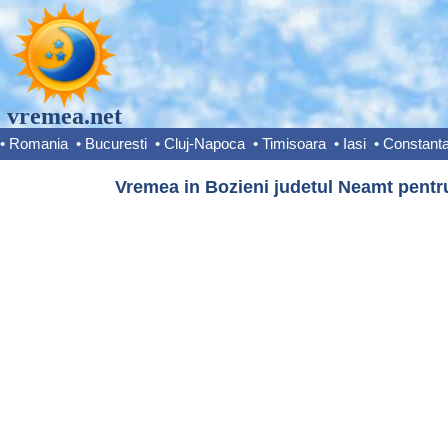
vremea.net
•
Romania
•
Bucuresti
•
Cluj-Napoca
•
Timisoara
•
Iasi
•
Constant
Vremea in Bozieni judetul Neamt pentru