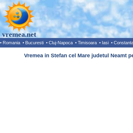
vremea.net
•
Romania
•
Bucuresti
•
Cluj-Napoca
•
Timisoara
•
Iasi
•
Constant
Vremea in Stefan cel Mare judetul Neamt pe