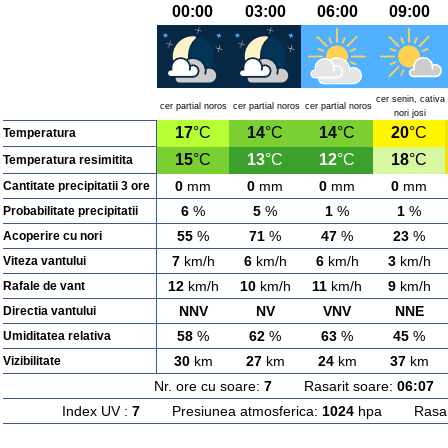
00:00
03:00
06:00
09:00
cer senin, cativa
cer partial noros
cer partial noros
cer partial noros
nori josi
17
°C
14
°C
14
°C
20
°C
Temperatura
15
°C
13
°C
12
°C
18
°C
Temperatura resimitita
0
mm
0
mm
0
mm
0
mm
Cantitate precipitatii 3 ore
6
%
5
%
1
%
1
%
Probabilitate precipitatii
55
%
71
%
47
%
23
%
Acoperire cu nori
7
km/h
6
km/h
6
km/h
3
km/h
Viteza vantului
12
km/h
10
km/h
11
km/h
9
km/h
Rafale de vant
NNV
NV
VNV
NNE
Directia vantului
58
%
62
%
63
%
45
%
Umiditatea relativa
30
km
27
km
24
km
37
km
Vizibilitate
Nr. ore cu soare:
7
Rasarit soare:
06:07
A
Index UV :
7
Presiunea atmosferica:
1024
hpa Rasarit