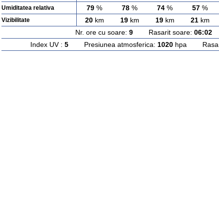
79
%
78
%
74
%
57
%
Umiditatea relativa
20
km
19
km
19
km
21
km
Vizibilitate
Nr. ore cu soare:
9
Rasarit soare:
06:02
A
Index UV :
5
Presiunea atmosferica:
1020
hpa Rasarit