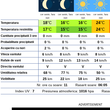
cer senin, fara
cer senin, fara
cer senin, fara
cer senin, fara
nori
nori
nori
nori
18
°C
16
°C
16
°C
24
°C
Temperatura
17
°C
15
°C
15
°C
24
°C
Temperatura resimitita
0
mm
0
mm
0
mm
0
mm
Cantitate precipitatii 3 ore
0
%
0
%
0
%
0
%
Probabilitate precipitatii
2
%
0
%
0
%
0
%
Acoperire cu nori
6
km/h
8
km/h
9
km/h
8
km/h
Viteza vantului
9
km/h
12
km/h
13
km/h
14
km/h
Rafale de vant
V
V
V
V
Directia vantului
68
%
77
%
75
%
50
%
Umiditatea relativa
25
km
22
km
18
km
25
km
Vizibilitate
Nr. ore cu soare:
11
Rasarit soare:
06:05
A
Index UV :
7
Presiunea atmosferica:
1016
hpa Rasarit
ADVERTISEMENT