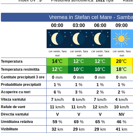
Index UV :
5
Presiunea atmosferica:
1022
hpa Rasarit
Vremea in Stefan cel Mare - Samba
00:00
03:00
06:00
09:00
cer senin, fara
cer senin, fara
cer senin, fara
cer senin, fara
nori
nori
nori
nori
14
°C
12
°C
12
°C
20
°C
Temperatura
12
°C
10
°C
10
°C
18
°C
Temperatura resimitita
0
mm
0
mm
0
mm
0
mm
Cantitate precipitatii 3 ore
1
%
1
%
1
%
1
%
Probabilitate precipitatii
6
%
3
%
2
%
2
%
Acoperire cu nori
7
km/h
6
km/h
7
km/h
4
km/h
Viteza vantului
11
km/h
11
km/h
12
km/h
10
km/h
Rafale de vant
V
V
V
NV
Directia vantului
59
%
69
%
65
%
46
%
Umiditatea relativa
32
km
29
km
29
km
41
km
Vizibilitate