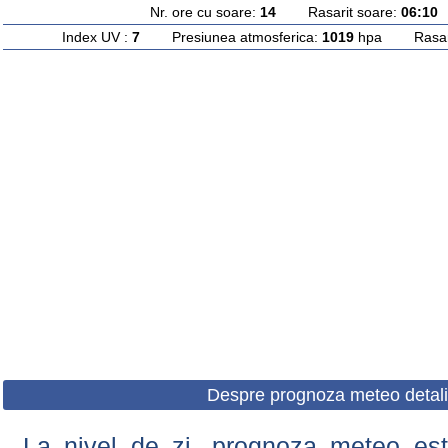
Nr. ore cu soare:
14
Rasarit soare:
06:10
A
Index UV :
7
Presiunea atmosferica:
1019
hpa Rasarit
Despre prognoza meteo detali
La nivel de zi, prognoza meteo este