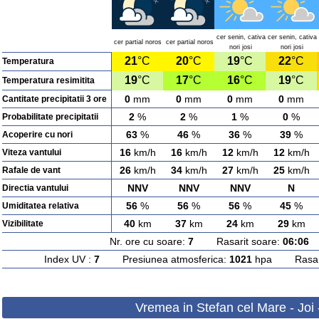
cer senin, cativa
cer senin, cativa
cer partial noros
cer partial noros
nori josi
nori josi
21
°C
20
°C
19
°C
22
°C
Temperatura
19
°C
17
°C
16
°C
19
°C
Temperatura resimitita
0
mm
0
mm
0
mm
0
mm
Cantitate precipitatii 3 ore
2
%
2
%
1
%
0
%
Probabilitate precipitatii
63
%
46
%
36
%
39
%
Acoperire cu nori
16
km/h
16
km/h
12
km/h
12
km/h
Viteza vantului
26
km/h
34
km/h
27
km/h
25
km/h
Rafale de vant
NNV
NNV
NNV
N
Directia vantului
56
%
56
%
56
%
45
%
Umiditatea relativa
40
km
37
km
24
km
29
km
Vizibilitate
Nr. ore cu soare:
7
Rasarit soare:
06:06
A
Index UV :
7
Presiunea atmosferica:
1021
hpa Rasarit
Vremea in Stefan cel Mare - Joi