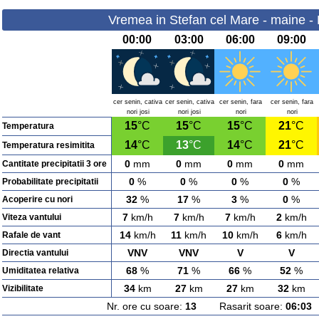
Vremea in Stefan cel Mare - maine - 
00:00
03:00
06:00
09:00
cer senin, cativa
cer senin, cativa
cer senin, fara
cer senin, fara
nori josi
nori josi
nori
nori
15
°C
15
°C
15
°C
21
°C
Temperatura
14
°C
13
°C
14
°C
21
°C
Temperatura resimitita
0
mm
0
mm
0
mm
0
mm
Cantitate precipitatii 3 ore
0
%
0
%
0
%
0
%
Probabilitate precipitatii
32
%
17
%
3
%
0
%
Acoperire cu nori
7
km/h
7
km/h
7
km/h
2
km/h
Viteza vantului
14
km/h
11
km/h
10
km/h
6
km/h
Rafale de vant
VNV
VNV
V
V
Directia vantului
68
%
71
%
66
%
52
%
Umiditatea relativa
34
km
27
km
27
km
32
km
Vizibilitate
Nr. ore cu soare:
13
Rasarit soare:
06:03
A