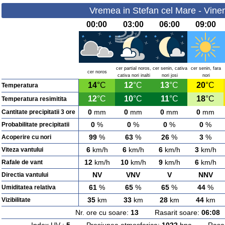
Vremea in Stefan cel Mare - Viner
00:00
03:00
06:00
09:00
cer partial noros,
cer senin, cativa
cer senin, fara
cer noros
cativa nori inalti
nori josi
nori
14
°C
12
°C
13
°C
20
°C
Temperatura
12
°C
10
°C
11
°C
18
°C
Temperatura resimitita
0
mm
0
mm
0
mm
0
mm
Cantitate precipitatii 3 ore
0
%
0
%
0
%
0
%
Probabilitate precipitatii
99
%
63
%
26
%
3
%
Acoperire cu nori
6
km/h
6
km/h
6
km/h
3
km/h
Viteza vantului
12
km/h
10
km/h
9
km/h
6
km/h
Rafale de vant
NV
VNV
V
NNV
Directia vantului
61
%
65
%
65
%
44
%
Umiditatea relativa
35
km
33
km
28
km
44
km
Vizibilitate
Nr. ore cu soare:
13
Rasarit soare:
06:08
A