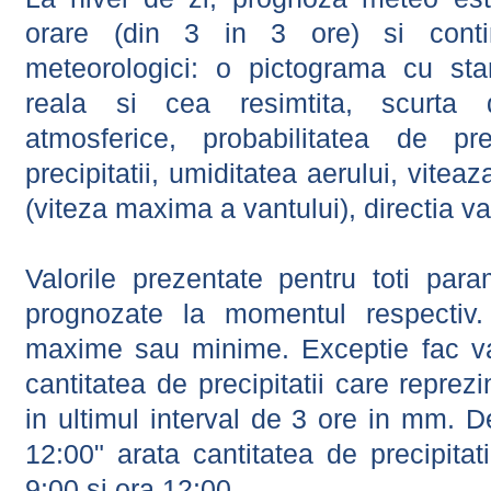
orare (din 3 in 3 ore) si contin
meteorologici: o pictograma cu sta
reala si cea resimtita, scurta d
atmosferice, probabilitatea de prec
precipitatii, umiditatea aerului, viteaz
(viteza maxima a vantului), directia va
Valorile prezentate pentru toti param
prognozate la momentul respectiv.
maxime sau minime. Exceptie fac val
cantitatea de precipitatii care reprez
in ultimul interval de 3 ore in mm.
12:00" arata cantitatea de precipitat
9:00 si ora 12:00.