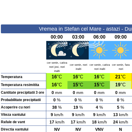
Vremea in Stefan cel Mare - astazi - D
00:00
03:00
06:00
09:00
cer senin, cativa
cer senin, nori
cer senin, cativa
cer senin, fara
nori josi, nori
inalti
nori inalti
nori
inalti
16
°C
16
°C
16
°C
21
°C
Temperatura
16
°C
15
°C
15
°C
19
°C
Temperatura resimitita
0
mm
0
mm
0
mm
0
mm
Cantitate precipitatii 3 ore
0
%
0
%
0
%
0
%
Probabilitate precipitatii
38
%
19
%
4
%
5
%
Acoperire cu nori
9
km/h
9
km/h
9
km/h
13
km/h
Viteza vantului
17
km/h
17
km/h
18
km/h
24
km/h
Rafale de vant
NV
NV
VNV
N
Directia vantului