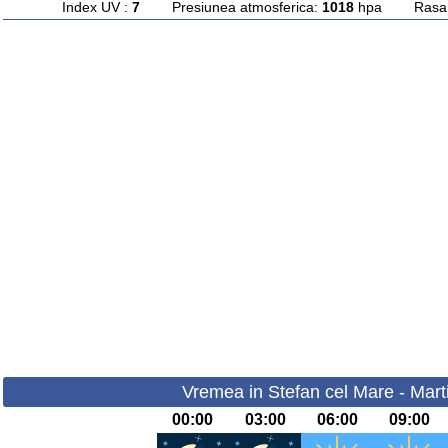
Index UV :
7
Presiunea atmosferica:
1018
hpa Rasarit
Vremea in Stefan cel Mare - Mart
00:00
03:00
06:00
09:00