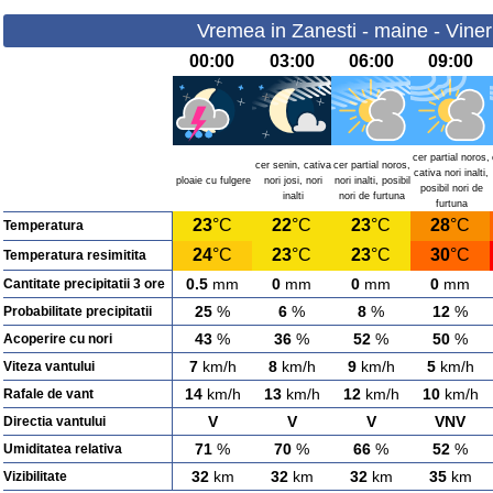
Vremea in Zanesti - maine - Viner
00:00
03:00
06:00
09:00
cer partial noros,
cer senin, cativa
cer partial noros,
cativa nori inalti,
ploaie cu fulgere
nori josi, nori
nori inalti, posibil
posibil nori de
inalti
nori de furtuna
furtuna
23
°C
22
°C
23
°C
28
°C
Temperatura
24
°C
23
°C
23
°C
30
°C
Temperatura resimitita
0.5
mm
0
mm
0
mm
0
mm
Cantitate precipitatii 3 ore
25
%
6
%
8
%
12
%
Probabilitate precipitatii
43
%
36
%
52
%
50
%
Acoperire cu nori
7
km/h
8
km/h
9
km/h
5
km/h
Viteza vantului
14
km/h
13
km/h
12
km/h
10
km/h
Rafale de vant
V
V
V
VNV
Directia vantului
71
%
70
%
66
%
52
%
Umiditatea relativa
32
km
32
km
32
km
35
km
Vizibilitate