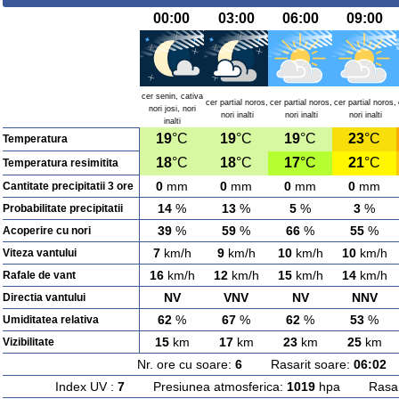
00:00
03:00
06:00
09:00
cer senin, cativa
cer partial noros,
cer partial noros,
cer partial noros,
nori josi, nori
nori inalti
nori inalti
nori inalti
inalti
19
°C
19
°C
19
°C
23
°C
Temperatura
18
°C
18
°C
17
°C
21
°C
Temperatura resimitita
0
mm
0
mm
0
mm
0
mm
Cantitate precipitatii 3 ore
14
%
13
%
5
%
3
%
Probabilitate precipitatii
39
%
59
%
66
%
55
%
Acoperire cu nori
7
km/h
9
km/h
10
km/h
10
km/h
Viteza vantului
16
km/h
12
km/h
15
km/h
14
km/h
Rafale de vant
NV
VNV
NV
NNV
Directia vantului
62
%
67
%
62
%
53
%
Umiditatea relativa
15
km
17
km
23
km
25
km
Vizibilitate
Nr. ore cu soare:
6
Rasarit soare:
06:02
A
Index UV :
7
Presiunea atmosferica:
1019
hpa Rasarit