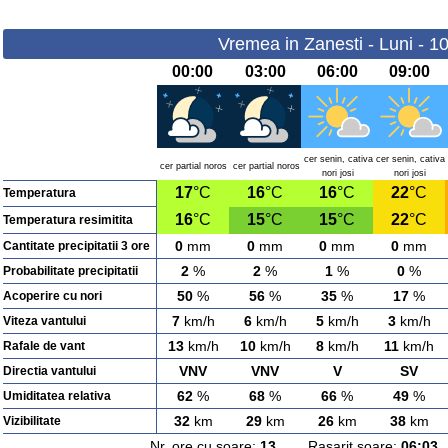
Vremea in Zanesti - Luni - 1
00:00
03:00
06:00
09:00
cer senin, cativa
cer senin, cativa
cer partial noros
cer partial noros
nori josi
nori josi
17
°C
16
°C
16
°C
22
°C
Temperatura
16
°C
15
°C
15
°C
22
°C
Temperatura resimitita
0
mm
0
mm
0
mm
0
mm
Cantitate precipitatii 3 ore
2
%
2
%
1
%
0
%
Probabilitate precipitatii
50
%
56
%
35
%
17
%
Acoperire cu nori
7
km/h
6
km/h
5
km/h
3
km/h
Viteza vantului
13
km/h
10
km/h
8
km/h
11
km/h
Rafale de vant
VNV
VNV
V
SV
Directia vantului
62
%
68
%
66
%
49
%
Umiditatea relativa
32
km
29
km
26
km
38
km
Vizibilitate
Nr. ore cu soare:
13
Rasarit soare:
06:03
A