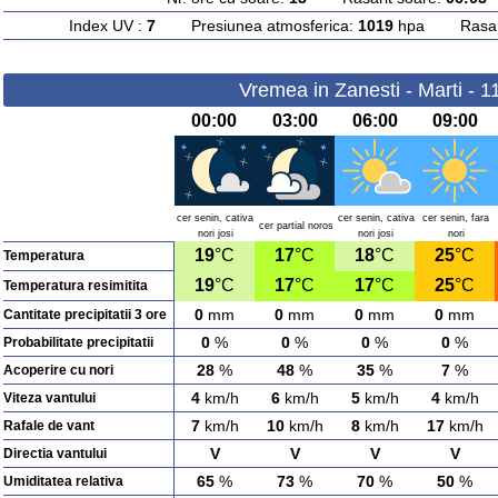
Index UV :
7
Presiunea atmosferica:
1019
hpa Rasarit
Vremea in Zanesti - Marti - 
00:00
03:00
06:00
09:00
cer senin, cativa
cer senin, cativa
cer senin, fara
cer partial noros
nori josi
nori josi
nori
19
°C
17
°C
18
°C
25
°C
Temperatura
19
°C
17
°C
17
°C
25
°C
Temperatura resimitita
0
mm
0
mm
0
mm
0
mm
Cantitate precipitatii 3 ore
0
%
0
%
0
%
0
%
Probabilitate precipitatii
28
%
48
%
35
%
7
%
Acoperire cu nori
4
km/h
6
km/h
5
km/h
4
km/h
Viteza vantului
7
km/h
10
km/h
8
km/h
17
km/h
Rafale de vant
V
V
V
V
Directia vantului
65
%
73
%
70
%
50
%
Umiditatea relativa