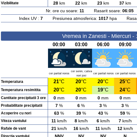
28
km
22
km
23
km
37
km
Vizibilitate
Nr. ore cu soare:
11
Rasarit soare:
06:05
A
Index UV :
7
Presiunea atmosferica:
1017
hpa Rasarit
Vremea in Zanesti - Miercuri -
00:00
03:00
06:00
09:00
cer senin, cativa
cer partial noros
cer partial noros
cer partial noros
nori josi
21
°C
20
°C
20
°C
25
°C
Temperatura
20
°C
20
°C
19
°C
24
°C
Temperatura resimitita
0
mm
0
mm
0
mm
0
mm
Cantitate precipitatii 3 ore
7
%
6
%
3
%
3
%
Probabilitate precipitatii
63
%
39
%
43
%
59
%
Acoperire cu nori
11
km/h
8
km/h
6
km/h
7
km/h
Viteza vantului
21
km/h
16
km/h
11
km/h
12
km/h
Rafale de vant
NNV
NV
NV
N
Directia vantului