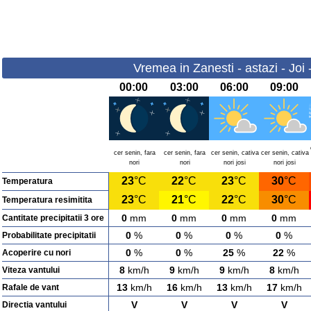
Vremea in Zanesti - astazi - Joi
00:00
03:00
06:00
09:00
cer senin, fara
cer senin, fara
cer senin, cativa
cer senin, cativa
nori
nori
nori josi
nori josi
23
°C
22
°C
23
°C
30
°C
Temperatura
23
°C
21
°C
22
°C
30
°C
Temperatura resimitita
0
mm
0
mm
0
mm
0
mm
Cantitate precipitatii 3 ore
0
%
0
%
0
%
0
%
Probabilitate precipitatii
0
%
0
%
25
%
22
%
Acoperire cu nori
8
km/h
9
km/h
9
km/h
8
km/h
Viteza vantului
13
km/h
16
km/h
13
km/h
17
km/h
Rafale de vant
V
V
V
V
Directia vantului