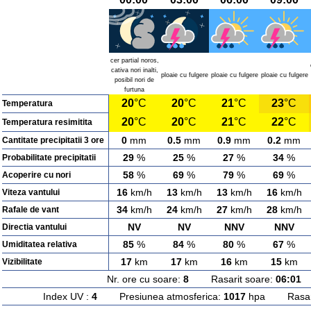
cer partial noros,
cativa nori inalti,
ploaie cu fulgere
ploaie cu fulgere
ploaie cu fulgere
posibil nori de
furtuna
20
°C
20
°C
21
°C
23
°C
Temperatura
20
°C
20
°C
21
°C
22
°C
Temperatura resimitita
0
mm
0.5
mm
0.9
mm
0.2
mm
Cantitate precipitatii 3 ore
29
%
25
%
27
%
34
%
Probabilitate precipitatii
58
%
69
%
79
%
69
%
Acoperire cu nori
16
km/h
13
km/h
13
km/h
16
km/h
Viteza vantului
34
km/h
24
km/h
27
km/h
28
km/h
Rafale de vant
NV
NV
NNV
NNV
Directia vantului
85
%
84
%
80
%
67
%
Umiditatea relativa
17
km
17
km
16
km
15
km
Vizibilitate
Nr. ore cu soare:
8
Rasarit soare:
06:01
A
Index UV :
4
Presiunea atmosferica:
1017
hpa Rasarit