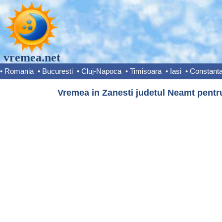
vremea.net
•
Romania
•
Bucuresti
•
Cluj-Napoca
•
Timisoara
•
Iasi
•
Constant
Vremea in Zanesti judetul Neamt pentru