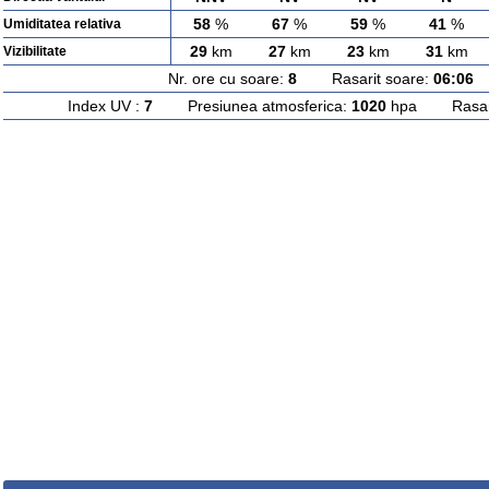
58
%
67
%
59
%
41
%
Umiditatea relativa
29
km
27
km
23
km
31
km
Vizibilitate
Nr. ore cu soare:
8
Rasarit soare:
06:06
A
Index UV :
7
Presiunea atmosferica:
1020
hpa Rasarit