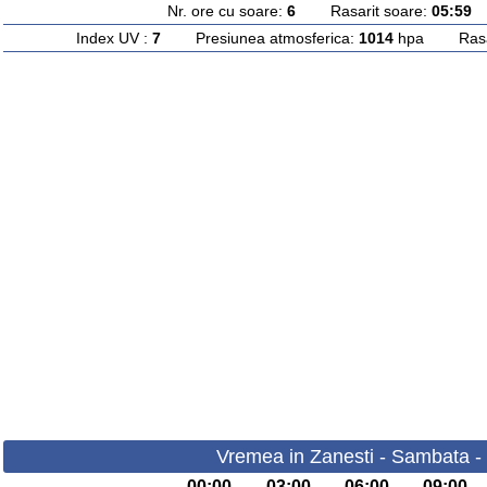
Nr. ore cu soare:
6
Rasarit soare:
05:59
A
Index UV :
7
Presiunea atmosferica:
1014
hpa Rasari
Vremea in Zanesti - Sambata -
00:00
03:00
06:00
09:00