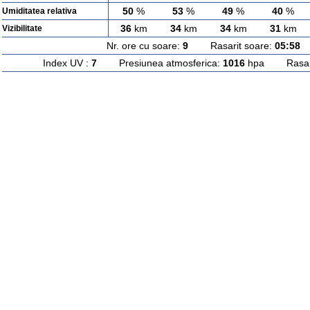
50
%
53
%
49
%
40
%
Umiditatea relativa
36
km
34
km
34
km
31
km
Vizibilitate
Nr. ore cu soare:
9
Rasarit soare:
05:58
A
Index UV :
7
Presiunea atmosferica:
1016
hpa Rasarit