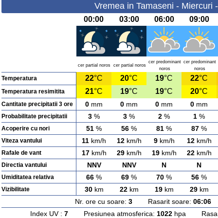
Vremea in Tamaseni - Miercuri 
00:00
03:00
06:00
09:00
cer predominant
cer predominant
cer partial noros
cer partial noros
noros
noros
22
°C
20
°C
19
°C
22
°C
Temperatura
21
°C
19
°C
19
°C
20
°C
Temperatura resimitita
0
mm
0
mm
0
mm
0
mm
Cantitate precipitatii 3 ore
3
%
3
%
2
%
1
%
Probabilitate precipitatii
51
%
56
%
81
%
87
%
Acoperire cu nori
11
km/h
12
km/h
9
km/h
12
km/h
Viteza vantului
17
km/h
29
km/h
19
km/h
22
km/h
Rafale de vant
NNV
NNV
N
N
Directia vantului
66
%
69
%
70
%
56
%
Umiditatea relativa
30
km
22
km
19
km
29
km
Vizibilitate
Nr. ore cu soare:
3
Rasarit soare:
06:06
A
Index UV :
7
Presiunea atmosferica:
1022
hpa Rasarit