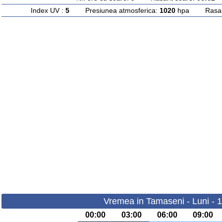
Index UV :
5
Presiunea atmosferica:
1020
hpa Rasarit
Vremea in Tamaseni - Luni - 
00:00
03:00
06:00
09:00