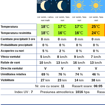
cer senin, cativa
cer senin, fara
cer senin, fara
cer senin, fara
nori inalti
nori
nori
nori
18
°C
17
°C
17
°C
25
°C
Temperatura
18
°C
16
°C
16
°C
24
°C
Temperatura resimitita
0
mm
0
mm
0
mm
0
mm
Cantitate precipitatii 3 ore
0
%
0
%
0
%
0
%
Probabilitate precipitatii
5
%
2
%
0
%
0
%
Acoperire cu nori
5
km/h
8
km/h
9
km/h
7
km/h
Viteza vantului
10
km/h
13
km/h
16
km/h
13
km/h
Rafale de vant
V
V
V
V
Directia vantului
69
%
76
%
74
%
46
%
Umiditatea relativa
27
km
23
km
14
km
38
km
Vizibilitate
Nr. ore cu soare:
11
Rasarit soare:
06:05
A
Index UV :
7
Presiunea atmosferica:
1016
hpa Rasarit