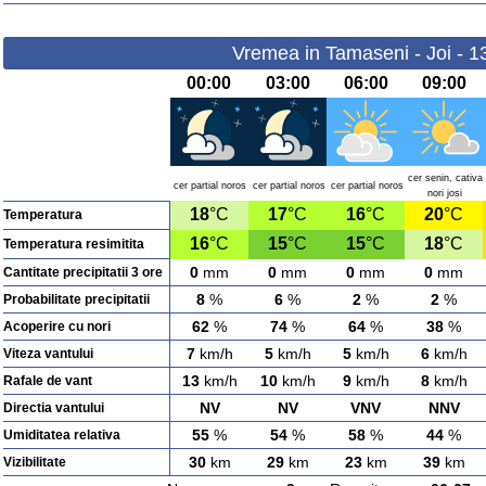
Vremea in Tamaseni - Joi - 1
00:00
03:00
06:00
09:00
cer senin, cativa
cer partial noros
cer partial noros
cer partial noros
nori josi
18
°C
17
°C
16
°C
20
°C
Temperatura
16
°C
15
°C
15
°C
18
°C
Temperatura resimitita
0
mm
0
mm
0
mm
0
mm
Cantitate precipitatii 3 ore
8
%
6
%
2
%
2
%
Probabilitate precipitatii
62
%
74
%
64
%
38
%
Acoperire cu nori
7
km/h
5
km/h
5
km/h
6
km/h
Viteza vantului
13
km/h
10
km/h
9
km/h
8
km/h
Rafale de vant
NV
NV
VNV
NNV
Directia vantului
55
%
54
%
58
%
44
%
Umiditatea relativa
30
km
29
km
23
km
39
km
Vizibilitate