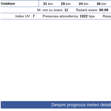
31
km
29
km
24
km
36
km
Vizibilitate
Nr. ore cu soare:
11
Rasarit soare:
06:08
A
Index UV :
7
Presiunea atmosferica:
1022
hpa Rasarit
Despre prognoza meteo detali