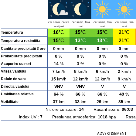
cer senin, cativa
cer senin, fara
cer senin, fara
cer senin, fara
nori josi
nori
nori
nori
16
°C
15
°C
15
°C
21
°C
Temperatura
15
°C
13
°C
13
°C
21
°C
Temperatura resimitita
0
mm
0
mm
0
mm
0
mm
Cantitate precipitatii 3 ore
0
%
0
%
0
%
0
%
Probabilitate precipitatii
14
%
3
%
0
%
0
%
Acoperire cu nori
7
km/h
8
km/h
6
km/h
2
km/h
Viteza vantului
15
km/h
12
km/h
12
km/h
9
km/h
Rafale de vant
VNV
VNV
V
V
Directia vantului
64
%
66
%
66
%
49
%
Umiditatea relativa
37
km
33
km
29
km
35
km
Vizibilitate
Nr. ore cu soare:
14
Rasarit soare:
06:03
A
Index UV :
7
Presiunea atmosferica:
1018
hpa Rasarit
ADVERTISEMENT