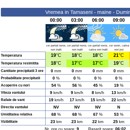
Vremea in Tamaseni - maine - Dumin
00:00
03:00
06:00
09:00
cer partial noros,
cer partial noros,
cer partial noros,
cer senin, cativa
nori inalti
nori inalti
cativa nori inalti
nori josi
19
°C
18
°C
18
°C
21
°C
Temperatura
18
°C
17
°C
17
°C
19
°C
Temperatura resimitita
0
mm
0
mm
0
mm
0
mm
Cantitate precipitatii 3 ore
0
%
0
%
0
%
0
%
Probabilitate precipitatii
54
%
56
%
45
%
19
%
Acoperire cu nori
9
km/h
9
km/h
8
km/h
13
km/h
Viteza vantului
19
km/h
17
km/h
15
km/h
22
km/h
Rafale de vant
NV
NV
NV
N
Directia vantului
68
%
68
%
67
%
53
%
Umiditatea relativa
23
km
23
km
22
km
25
km
Vizibilitate
Nr. ore cu soare:
9
Rasarit soare:
06:02
A