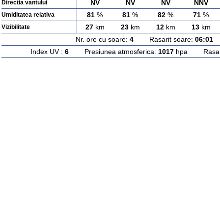
NV
NV
NV
NNV
Directia vantului
81
%
81
%
82
%
71
%
Umiditatea relativa
27
km
23
km
12
km
13
km
Vizibilitate
Nr. ore cu soare:
4
Rasarit soare:
06:01
A
Index UV :
6
Presiunea atmosferica:
1017
hpa Rasarit