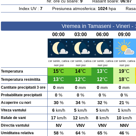
Nr. ore cu soare:
9
Rasarit soare:
06:07
A
Index UV :
7
Presiunea atmosferica:
1024
hpa Rasarit
Vremea in Tamaseni - Vineri -
00:00
03:00
06:00
09:00
cer senin, cativa
cer senin, cativa
cer senin, cativa
cer senin, cativa
nori josi
nori josi
nori josi
nori josi
15
°C
14
°C
13
°C
19
°C
Temperatura
13
°C
12
°C
12
°C
18
°C
Temperatura resimitita
0
mm
0
mm
0
mm
0
mm
Cantitate precipitatii 3 ore
0
%
0
%
0
%
0
%
Probabilitate precipitatii
30
%
34
%
32
%
21
%
Acoperire cu nori
6
km/h
5
km/h
5
km/h
1
km/h
Viteza vantului
17
km/h
12
km/h
8
km/h
10
km/h
Rafale de vant
NV
VNV
VNV
NNV
Directia vantului
58
%
64
%
65
%
46
%
Umiditatea relativa