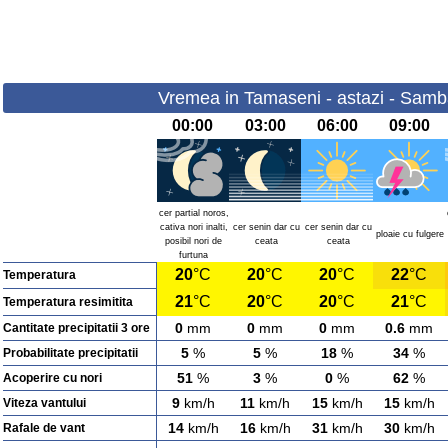
Vremea in Tamaseni - astazi - Samb
00:00
03:00
06:00
09:00
cer partial noros,
cativa nori inalti,
cer senin dar cu
cer senin dar cu
ploaie cu fulgere
posibil nori de
ceata
ceata
furtuna
20
°C
20
°C
20
°C
22
°C
Temperatura
21
°C
20
°C
20
°C
21
°C
Temperatura resimitita
0
mm
0
mm
0
mm
0.6
mm
Cantitate precipitatii 3 ore
5
%
5
%
18
%
34
%
Probabilitate precipitatii
51
%
3
%
0
%
62
%
Acoperire cu nori
9
km/h
11
km/h
15
km/h
15
km/h
Viteza vantului
14
km/h
16
km/h
31
km/h
30
km/h
Rafale de vant