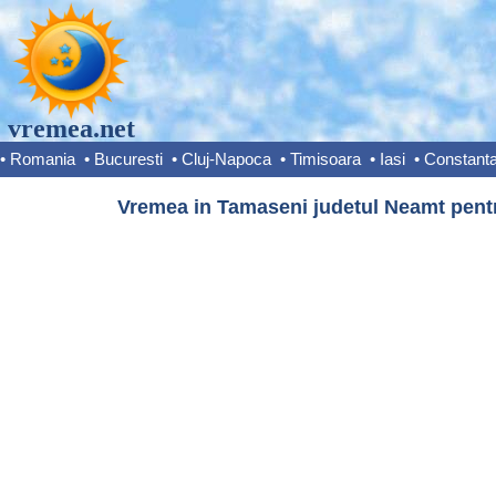
vremea.net
•
Romania
•
Bucuresti
•
Cluj-Napoca
•
Timisoara
•
Iasi
•
Constant
Vremea in Tamaseni judetul Neamt pentr