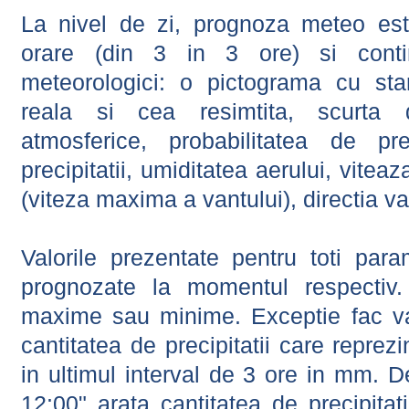
La nivel de zi, prognoza meteo este
orare (din 3 in 3 ore) si contin
meteorologici: o pictograma cu sta
reala si cea resimtita, scurta d
atmosferice, probabilitatea de prec
precipitatii, umiditatea aerului, viteaz
(viteza maxima a vantului), directia va
Valorile prezentate pentru toti param
prognozate la momentul respectiv.
maxime sau minime. Exceptie fac val
cantitatea de precipitatii care reprez
in ultimul interval de 3 ore in mm.
12:00" arata cantitatea de precipitat