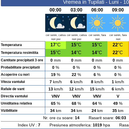
Vremea in Tupilati - Luni - 1
00:00
03:00
06:00
09:00
cer senin, cativa
cer senin, cativa
cer senin, fara
cer senin, fara
nori josi
nori josi
nori
nori
17
°C
15
°C
15
°C
22
°C
Temperatura
15
°C
14
°C
14
°C
22
°C
Temperatura resimitita
0
mm
0
mm
0
mm
0
mm
Cantitate precipitatii 3 ore
0
%
0
%
0
%
0
%
Probabilitate precipitatii
19
%
22
%
6
%
0
%
Acoperire cu nori
7
km/h
6
km/h
8
km/h
1
km/h
Viteza vantului
13
km/h
12
km/h
15
km/h
6
km/h
Rafale de vant
VNV
VNV
VNV
V
Directia vantului
65
%
68
%
64
%
49
%
Umiditatea relativa
34
km
34
km
24
km
35
km
Vizibilitate
Nr. ore cu soare:
14
Rasarit soare:
06:03
A
Index UV :
7
Presiunea atmosferica:
1019
hpa Rasarit