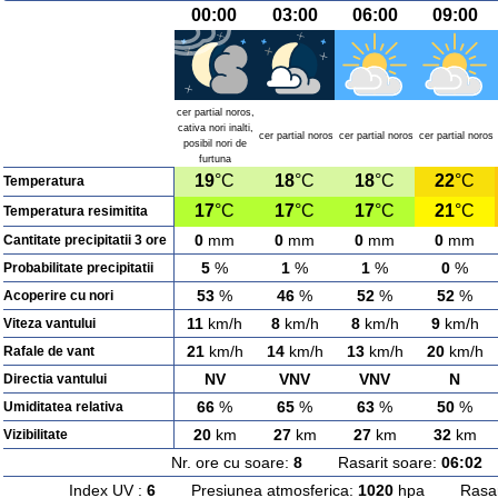
00:00
03:00
06:00
09:00
cer partial noros,
cativa nori inalti,
cer partial noros
cer partial noros
cer partial noros
posibil nori de
furtuna
19
°C
18
°C
18
°C
22
°C
Temperatura
17
°C
17
°C
17
°C
21
°C
Temperatura resimitita
0
mm
0
mm
0
mm
0
mm
Cantitate precipitatii 3 ore
5
%
1
%
1
%
0
%
Probabilitate precipitatii
53
%
46
%
52
%
52
%
Acoperire cu nori
11
km/h
8
km/h
8
km/h
9
km/h
Viteza vantului
21
km/h
14
km/h
13
km/h
20
km/h
Rafale de vant
NV
VNV
VNV
N
Directia vantului
66
%
65
%
63
%
50
%
Umiditatea relativa
20
km
27
km
27
km
32
km
Vizibilitate
Nr. ore cu soare:
8
Rasarit soare:
06:02
A
Index UV :
6
Presiunea atmosferica:
1020
hpa Rasarit