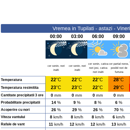
Vremea in Tupilati - astazi - Vine
00:00
03:00
06:00
09:00
cer senin, cativa
cer partial noros,
cer senin, nori
cer senin, nori
nori josi, cativa
posibil nori de
inalti
inalti
nori inalti
furtuna
22
°C
22
°C
22
°C
28
°C
Temperatura
23
°C
23
°C
22
°C
29
°C
Temperatura resimitita
0
mm
0
mm
0
mm
0
mm
Cantitate precipitatii 3 ore
14
%
9
%
8
%
6
%
Probabilitate precipitatii
26
%
29
%
26
%
70
%
Acoperire cu nori
8
km/h
8
km/h
8
km/h
6
km/h
Viteza vantului
11
km/h
12
km/h
12
km/h
13
km/h
Rafale de vant