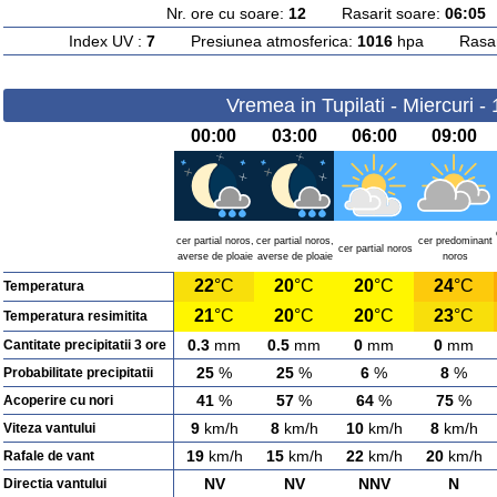
Nr. ore cu soare:
12
Rasarit soare:
06:05
A
Index UV :
7
Presiunea atmosferica:
1016
hpa Rasarit
Vremea in Tupilati - Miercuri -
00:00
03:00
06:00
09:00
cer partial noros,
cer partial noros,
cer predominant
cer partial noros
averse de ploaie
averse de ploaie
noros
22
°C
20
°C
20
°C
24
°C
Temperatura
21
°C
20
°C
20
°C
23
°C
Temperatura resimitita
0.3
mm
0.5
mm
0
mm
0
mm
Cantitate precipitatii 3 ore
25
%
25
%
6
%
8
%
Probabilitate precipitatii
41
%
57
%
64
%
75
%
Acoperire cu nori
9
km/h
8
km/h
10
km/h
8
km/h
Viteza vantului
19
km/h
15
km/h
22
km/h
20
km/h
Rafale de vant
NV
NV
NNV
N
Directia vantului