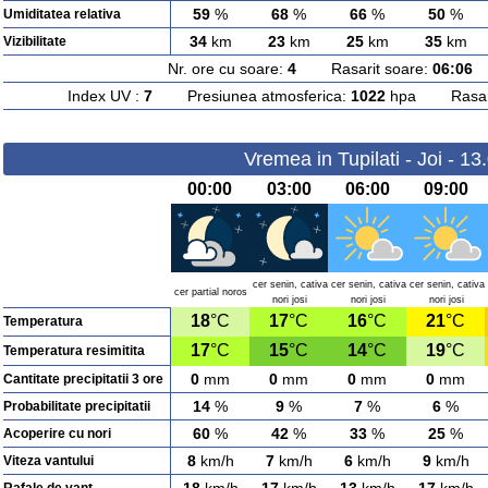
59
%
68
%
66
%
50
%
Umiditatea relativa
34
km
23
km
25
km
35
km
Vizibilitate
Nr. ore cu soare:
4
Rasarit soare:
06:06
A
Index UV :
7
Presiunea atmosferica:
1022
hpa Rasarit
Vremea in Tupilati - Joi - 1
00:00
03:00
06:00
09:00
cer senin, cativa
cer senin, cativa
cer senin, cativa
cer partial noros
nori josi
nori josi
nori josi
18
°C
17
°C
16
°C
21
°C
Temperatura
17
°C
15
°C
14
°C
19
°C
Temperatura resimitita
0
mm
0
mm
0
mm
0
mm
Cantitate precipitatii 3 ore
14
%
9
%
7
%
6
%
Probabilitate precipitatii
60
%
42
%
33
%
25
%
Acoperire cu nori
8
km/h
7
km/h
6
km/h
9
km/h
Viteza vantului