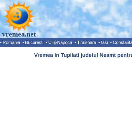
vremea.net
•
Romania
•
Bucuresti
•
Cluj-Napoca
•
Timisoara
•
Iasi
•
Constant
Vremea in Tupilati judetul Neamt pentr