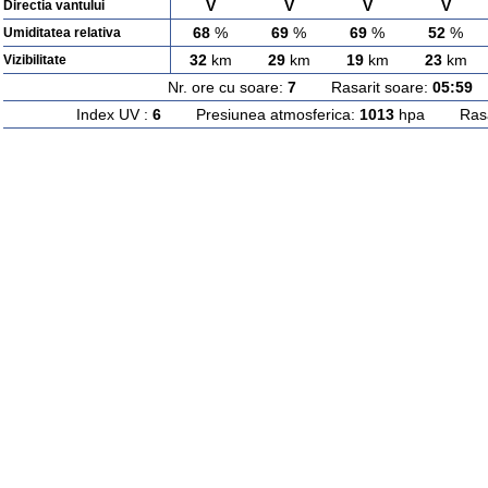
V
V
V
V
Directia vantului
68
%
69
%
69
%
52
%
Umiditatea relativa
32
km
29
km
19
km
23
km
Vizibilitate
Nr. ore cu soare:
7
Rasarit soare:
05:59
A
Index UV :
6
Presiunea atmosferica:
1013
hpa Rasari