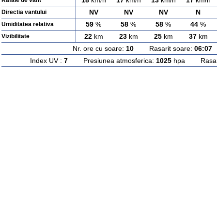
18
km/h
17
km/h
13
km/h
17
km/h
Rafale de vant
NV
NV
NV
N
Directia vantului
59
%
58
%
58
%
44
%
Umiditatea relativa
22
km
23
km
25
km
37
km
Vizibilitate
Nr. ore cu soare:
10
Rasarit soare:
06:07
A
Index UV :
7
Presiunea atmosferica:
1025
hpa Rasarit