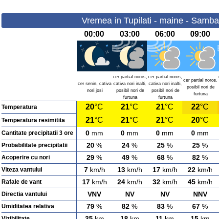
Vremea in Tupilati - maine - Samba
00:00
03:00
06:00
09:00
cer partial noros,
cer partial noros,
cer partial noros,
cer senin, cativa
cativa nori inalti,
cativa nori inalti,
posibil nori de
nori josi
posibil nori de
posibil nori de
furtuna
furtuna
furtuna
20
°C
21
°C
21
°C
22
°C
Temperatura
21
°C
21
°C
21
°C
20
°C
Temperatura resimitita
0
mm
0
mm
0
mm
0
mm
Cantitate precipitatii 3 ore
20
%
24
%
25
%
25
%
Probabilitate precipitatii
29
%
49
%
68
%
82
%
Acoperire cu nori
7
km/h
13
km/h
17
km/h
22
km/h
Viteza vantului
17
km/h
24
km/h
32
km/h
45
km/h
Rafale de vant
VNV
NV
NV
NNV
Directia vantului
79
%
82
%
83
%
67
%
Umiditatea relativa
35
km
18
km
11
km
15
km
Vizibilitate