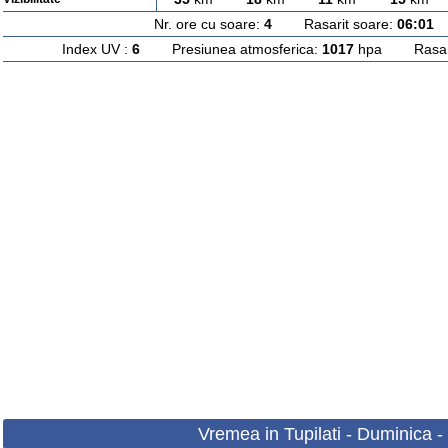
Nr. ore cu soare:
4
Rasarit soare:
06:01
A
Index UV :
6
Presiunea atmosferica:
1017
hpa Rasarit
Vremea in Tupilati - Duminica 