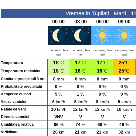
Vremea in Tupilati - Marti - 
00:00
03:00
06:00
09:00
cer senin, fara
cer senin, fara
cer senin, fara
cer senin, fara
nori
nori
nori
nori
18
°C
17
°C
17
°C
25
°C
Temperatura
18
°C
16
°C
16
°C
25
°C
Temperatura resimitita
0
mm
0
mm
0
mm
0
mm
Cantitate precipitatii 3 ore
0
%
0
%
0
%
0
%
Probabilitate precipitatii
5
%
1
%
0
%
0
%
Acoperire cu nori
6
km/h
8
km/h
8
km/h
5
km/h
Viteza vantului
10
km/h
12
km/h
12
km/h
10
km/h
Rafale de vant
VNV
V
V
V
Directia vantului
66
%
74
%
69
%
49
%
Umiditatea relativa
26
km
21
km
21
km
32
km
Vizibilitate