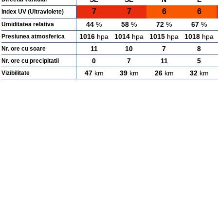
7
7
6
6
Index UV (Ultraviolete)
44
%
58
%
72
%
67
%
Umiditatea relativa
1016
hpa
1014
hpa
1015
hpa
1018
hpa
Presiunea atmosferica
11
10
7
8
Nr. ore cu soare
0
7
11
5
Nr. ore cu precipitatii
47
km
39
km
26
km
32
km
Vizibilitate