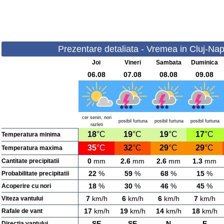
Prezentare detaliata - Vremea in Cluj-Napo
Joi
Vineri
Sambata
Duminica
06.08
07.08
08.08
09.08
cer senin, nori
posibil furtuna
posibil furtuna
posibil furtuna
razleti
18
°C
19
°C
19
°C
17
°C
Temperatura minima
35
°C
32
°C
29
°C
29
°C
Temperatura maxima
0
mm
2.6
mm
2.6
mm
1.3
mm
Cantitate precipitatii
22
%
59
%
68
%
15
%
Probabilitate precipitatii
18
%
30
%
46
%
45
%
Acoperire cu nori
7
km/h
6
km/h
6
km/h
7
km/h
Viteza vantului
17
km/h
19
km/h
14
km/h
18
km/h
Rafale de vant
SE
SE
N
E
Directia vantului