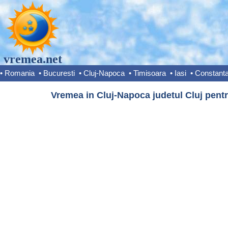
vremea.net
•
Romania
•
Bucuresti
•
Cluj-Napoca
•
Timisoara
•
Iasi
•
Constant
Vremea in Cluj-Napoca judetul Cluj pentr