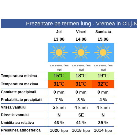
Prezentare pe termen lung - Vremea in Cluj-N
Joi
Vineri
Sambata
13.08
14.08
15.08
cer senin, fara
cer senin, fara
cer senin, fara
nori
nori
nori
15
°C
18
°C
19
°C
Temperatura minima
31
°C
31
°C
32
°C
Temperatura maxima
0
mm
0
mm
0
mm
Cantitate precipitatii
7
%
3
%
4
%
Probabilitate precipitatii
5
km/h
4
km/h
4
km/h
Viteza vantului
N
SE
N
Directia vantului
46
%
41
%
39
%
Umiditatea relativa
1020
hpa
1018
hpa
1014
hpa
Presiunea atmosferica