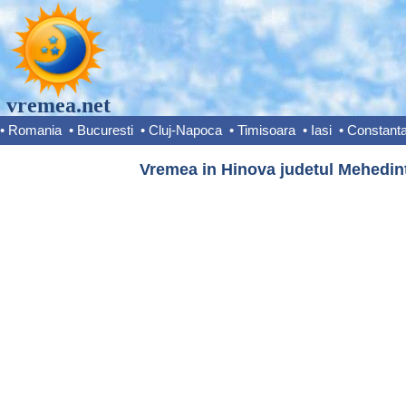
vremea.net
•
Romania
•
Bucuresti
•
Cluj-Napoca
•
Timisoara
•
Iasi
•
Constant
Vremea in Hinova judetul Mehedint