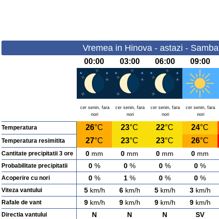
Vremea in Hinova - astazi - Samba
00:00
03:00
06:00
09:00
cer senin, fara
cer senin, fara
cer senin, fara
cer senin, fara
nori
nori
nori
nori
26
°C
23
°C
22
°C
24
°C
Temperatura
27
°C
23
°C
23
°C
26
°C
Temperatura resimitita
0
mm
0
mm
0
mm
0
mm
Cantitate precipitatii 3 ore
0
%
0
%
0
%
0
%
Probabilitate precipitatii
0
%
1
%
0
%
0
%
Acoperire cu nori
5
km/h
6
km/h
5
km/h
3
km/h
Viteza vantului
9
km/h
9
km/h
9
km/h
9
km/h
Rafale de vant
N
N
N
SV
Directia vantului