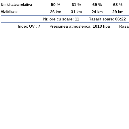
50
%
61
%
69
%
63
%
Umiditatea relativa
26
km
31
km
24
km
29
km
Vizibilitate
Nr. ore cu soare:
11
Rasarit soare:
06:22
A
Index UV :
7
Presiunea atmosferica:
1013
hpa Rasarit