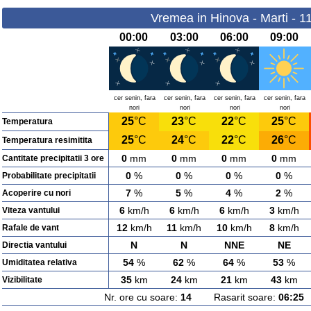
Vremea in Hinova - Marti - 1
00:00
03:00
06:00
09:00
cer senin, fara
cer senin, fara
cer senin, fara
cer senin, fara
nori
nori
nori
nori
25
°C
23
°C
22
°C
25
°C
Temperatura
25
°C
24
°C
22
°C
26
°C
Temperatura resimitita
0
mm
0
mm
0
mm
0
mm
Cantitate precipitatii 3 ore
0
%
0
%
0
%
0
%
Probabilitate precipitatii
7
%
5
%
4
%
2
%
Acoperire cu nori
6
km/h
6
km/h
6
km/h
3
km/h
Viteza vantului
12
km/h
11
km/h
10
km/h
8
km/h
Rafale de vant
N
N
NNE
NE
Directia vantului
54
%
62
%
64
%
53
%
Umiditatea relativa
35
km
24
km
21
km
43
km
Vizibilitate
Nr. ore cu soare:
14
Rasarit soare:
06:25
A