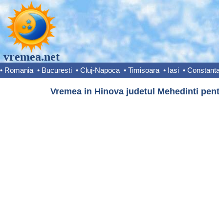
vremea.net
•
Romania
•
Bucuresti
•
Cluj-Napoca
•
Timisoara
•
Iasi
•
Constant
Vremea in Hinova judetul Mehedinti pent