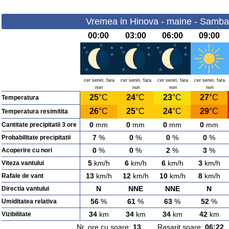
Vremea in Hinova - maine - Samba
00:00
03:00
06:00
09:00
cer senin, fara
cer senin, fara
cer senin, fara
cer senin, fara
nori
nori
nori
nori
25
°C
24
°C
23
°C
27
°C
Temperatura
26
°C
25
°C
24
°C
29
°C
Temperatura resimitita
0
mm
0
mm
0
mm
0
mm
Cantitate precipitatii 3 ore
7
%
0
%
0
%
0
%
Probabilitate precipitatii
0
%
0
%
2
%
3
%
Acoperire cu nori
5
km/h
6
km/h
6
km/h
3
km/h
Viteza vantului
13
km/h
12
km/h
10
km/h
8
km/h
Rafale de vant
N
NNE
NNE
N
Directia vantului
56
%
61
%
63
%
52
%
Umiditatea relativa
34
km
34
km
34
km
42
km
Vizibilitate
Nr. ore cu soare:
13
Rasarit soare:
06:22
A