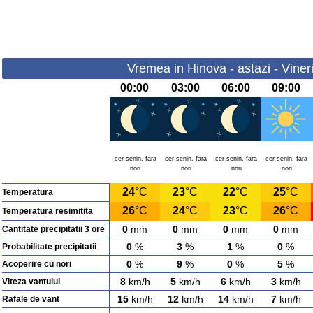
Vremea in Hinova - astazi - Viner
00:00
03:00
06:00
09:00
cer senin, fara
cer senin, fara
cer senin, fara
cer senin, fara
nori
nori
nori
nori
24
°C
23
°C
22
°C
25
°C
Temperatura
26
°C
24
°C
23
°C
26
°C
Temperatura resimitita
0
mm
0
mm
0
mm
0
mm
Cantitate precipitatii 3 ore
0
%
3
%
1
%
0
%
Probabilitate precipitatii
0
%
9
%
0
%
5
%
Acoperire cu nori
8
km/h
5
km/h
6
km/h
3
km/h
Viteza vantului
15
km/h
12
km/h
14
km/h
7
km/h
Rafale de vant