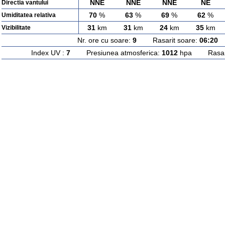
NNE
NNE
NNE
NE
Directia vantului
70
%
63
%
69
%
62
%
Umiditatea relativa
31
km
31
km
24
km
35
km
Vizibilitate
Nr. ore cu soare:
9
Rasarit soare:
06:20
A
Index UV :
7
Presiunea atmosferica:
1012
hpa Rasarit