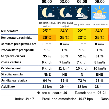
00:00
03:00
06:00
09:00
cer senin, cativa
cer senin, cativa
cer partial noros
cer partial noros
nori josi
nori josi
25
°C
24
°C
22
°C
24
°C
Temperatura
26
°C
25
°C
23
°C
25
°C
Temperatura resimitita
0
mm
0
mm
0
mm
0
mm
Cantitate precipitatii 3 ore
1
%
1
%
1
%
1
%
Probabilitate precipitatii
35
%
38
%
52
%
61
%
Acoperire cu nori
6
km/h
7
km/h
7
km/h
8
km/h
Viteza vantului
8
km/h
11
km/h
10
km/h
10
km/h
Rafale de vant
NNE
NE
N
ENE
Directia vantului
64
%
69
%
72
%
58
%
Umiditatea relativa
31
km
29
km
18
km
38
km
Vizibilitate
Nr. ore cu soare:
10
Rasarit soare:
06:24
A
Index UV :
7
Presiunea atmosferica:
1017
hpa Rasarit