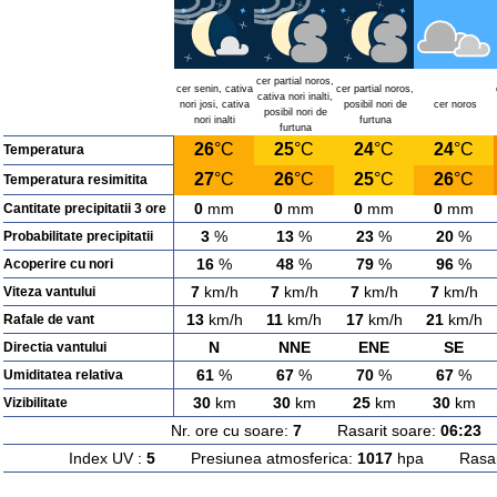
cer partial noros,
cer senin, cativa
cer partial noros,
cativa nori inalti,
nori josi, cativa
posibil nori de
cer noros
posibil nori de
nori inalti
furtuna
furtuna
26
°C
25
°C
24
°C
24
°C
Temperatura
27
°C
26
°C
25
°C
26
°C
Temperatura resimitita
0
mm
0
mm
0
mm
0
mm
Cantitate precipitatii 3 ore
3
%
13
%
23
%
20
%
Probabilitate precipitatii
16
%
48
%
79
%
96
%
Acoperire cu nori
7
km/h
7
km/h
7
km/h
7
km/h
Viteza vantului
13
km/h
11
km/h
17
km/h
21
km/h
Rafale de vant
N
NNE
ENE
SE
Directia vantului
61
%
67
%
70
%
67
%
Umiditatea relativa
30
km
30
km
25
km
30
km
Vizibilitate
Nr. ore cu soare:
7
Rasarit soare:
06:23
A
Index UV :
5
Presiunea atmosferica:
1017
hpa Rasarit