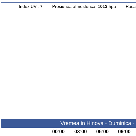
Index UV :
7
Presiunea atmosferica:
1013
hpa Rasarit
Vremea in Hinova - Duminica -
00:00
03:00
06:00
09:00