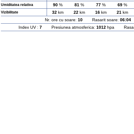
90
%
81
%
77
%
69
%
Umiditatea relativa
32
km
22
km
16
km
21
km
Vizibilitate
Nr. ore cu soare:
10
Rasarit soare:
06:04
A
Index UV :
7
Presiunea atmosferica:
1012
hpa Rasarit