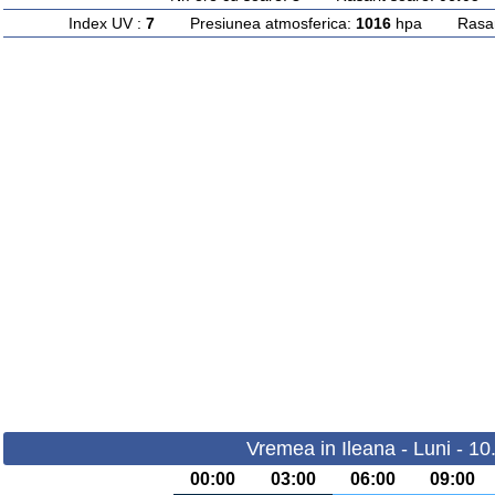
Index UV :
7
Presiunea atmosferica:
1016
hpa Rasarit
Vremea in Ileana - Luni - 1
00:00
03:00
06:00
09:00