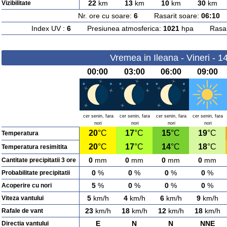
22
km
13
km
10
km
30
km
Vizibilitate
Nr. ore cu soare:
6
Rasarit soare:
06:10
A
Index UV :
6
Presiunea atmosferica:
1021
hpa Rasarit
Vremea in Ileana - Vineri - 1
00:00
03:00
06:00
09:00
cer senin, fara
cer senin, fara
cer senin, fara
cer senin, fara
nori
nori
nori
nori
20
°C
17
°C
15
°C
19
°C
Temperatura
20
°C
17
°C
14
°C
18
°C
Temperatura resimitita
0
mm
0
mm
0
mm
0
mm
Cantitate precipitatii 3 ore
0
%
0
%
0
%
0
%
Probabilitate precipitatii
5
%
0
%
0
%
0
%
Acoperire cu nori
5
km/h
4
km/h
6
km/h
9
km/h
Viteza vantului
23
km/h
18
km/h
12
km/h
18
km/h
Rafale de vant
E
N
N
NNE
Directia vantului