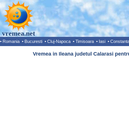
vremea.net
•
Romania
•
Bucuresti
•
Cluj-Napoca
•
Timisoara
•
Iasi
•
Constant
Vremea in Ileana judetul Calarasi pentr