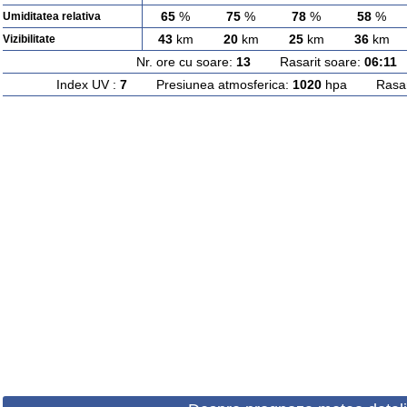
65
%
75
%
78
%
58
%
Umiditatea relativa
43
km
20
km
25
km
36
km
Vizibilitate
Nr. ore cu soare:
13
Rasarit soare:
06:11
A
Index UV :
7
Presiunea atmosferica:
1020
hpa Rasarit