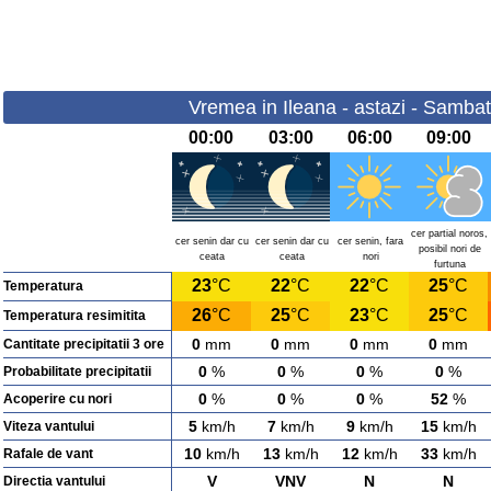
Vremea in Ileana - astazi - Samba
00:00
03:00
06:00
09:00
cer partial noros,
cer senin dar cu
cer senin dar cu
cer senin, fara
posibil nori de
ceata
ceata
nori
furtuna
23
°C
22
°C
22
°C
25
°C
Temperatura
26
°C
25
°C
23
°C
25
°C
Temperatura resimitita
0
mm
0
mm
0
mm
0
mm
Cantitate precipitatii 3 ore
0
%
0
%
0
%
0
%
Probabilitate precipitatii
0
%
0
%
0
%
52
%
Acoperire cu nori
5
km/h
7
km/h
9
km/h
15
km/h
Viteza vantului
10
km/h
13
km/h
12
km/h
33
km/h
Rafale de vant
V
VNV
N
N
Directia vantului