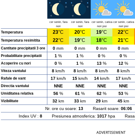
cer senin, fara
cer senin, fara
cer senin, cativa
cer senin, cativa
nori
nori
nori josi
nori josi
23
°C
20
°C
19
°C
22
°C
Temperatura
22
°C
19
°C
18
°C
21
°C
Temperatura resimitita
0
mm
0
mm
0
mm
0
mm
Cantitate precipitatii 3 ore
1
%
1
%
0
%
0
%
Probabilitate precipitatii
0
%
1
%
13
%
12
%
Acoperire cu nori
8
km/h
8
km/h
8
km/h
8
km/h
Viteza vantului
17
km/h
15
km/h
14
km/h
17
km/h
Rafale de vant
NNE
NNE
NNE
NNE
Directia vantului
56
%
61
%
62
%
53
%
Umiditatea relativa
32
km
33
km
29
km
45
km
Vizibilitate
Nr. ore cu soare:
13
Rasarit soare:
06:06
A
Index UV :
8
Presiunea atmosferica:
1017
hpa Rasarit
ADVERTISEMENT