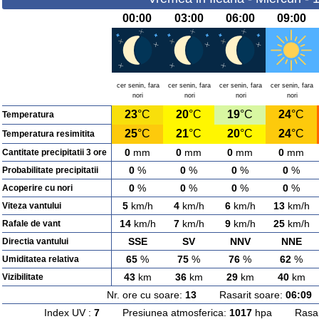
00:00
03:00
06:00
09:00
cer senin, fara
cer senin, fara
cer senin, fara
cer senin, fara
nori
nori
nori
nori
23
°C
20
°C
19
°C
24
°C
Temperatura
25
°C
21
°C
20
°C
24
°C
Temperatura resimitita
0
mm
0
mm
0
mm
0
mm
Cantitate precipitatii 3 ore
0
%
0
%
0
%
0
%
Probabilitate precipitatii
0
%
0
%
0
%
0
%
Acoperire cu nori
5
km/h
4
km/h
6
km/h
13
km/h
Viteza vantului
14
km/h
7
km/h
9
km/h
25
km/h
Rafale de vant
SSE
SV
NNV
NNE
Directia vantului
65
%
75
%
76
%
62
%
Umiditatea relativa
43
km
36
km
29
km
40
km
Vizibilitate
Nr. ore cu soare:
13
Rasarit soare:
06:09
A
Index UV :
7
Presiunea atmosferica:
1017
hpa Rasarit