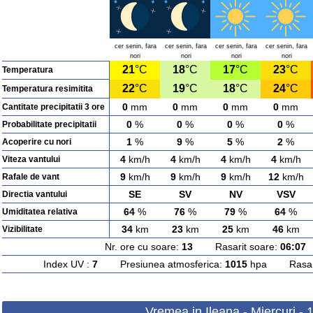
cer senin, fara
cer senin, fara
cer senin, fara
cer senin, fara
nori
nori
nori
nori
21
°C
18
°C
17
°C
23
°C
Temperatura
22
°C
19
°C
18
°C
24
°C
Temperatura resimitita
0
mm
0
mm
0
mm
0
mm
Cantitate precipitatii 3 ore
0
%
0
%
0
%
0
%
Probabilitate precipitatii
1
%
9
%
5
%
2
%
Acoperire cu nori
4
km/h
4
km/h
4
km/h
4
km/h
Viteza vantului
9
km/h
9
km/h
9
km/h
12
km/h
Rafale de vant
SE
SV
NV
VSV
Directia vantului
64
%
76
%
79
%
64
%
Umiditatea relativa
34
km
23
km
25
km
46
km
Vizibilitate
Nr. ore cu soare:
13
Rasarit soare:
06:07
A
Index UV :
7
Presiunea atmosferica:
1015
hpa Rasarit
Vremea in Ileana - Miercuri -