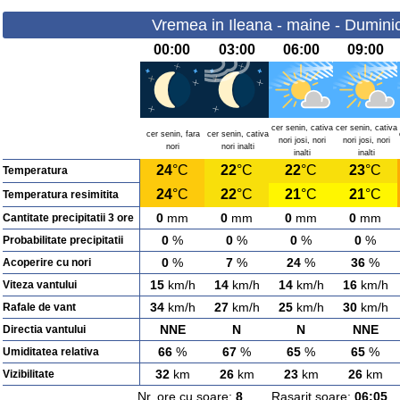
Vremea in Ileana - maine - Dumini
00:00
03:00
06:00
09:00
cer senin, cativa
cer senin, cativa
cer senin, fara
cer senin, cativa
nori josi, nori
nori josi, nori
nori
nori inalti
inalti
inalti
24
°C
22
°C
22
°C
23
°C
Temperatura
24
°C
22
°C
21
°C
21
°C
Temperatura resimitita
0
mm
0
mm
0
mm
0
mm
Cantitate precipitatii 3 ore
0
%
0
%
0
%
0
%
Probabilitate precipitatii
0
%
7
%
24
%
36
%
Acoperire cu nori
15
km/h
14
km/h
14
km/h
16
km/h
Viteza vantului
34
km/h
27
km/h
25
km/h
30
km/h
Rafale de vant
NNE
N
N
NNE
Directia vantului
66
%
67
%
65
%
65
%
Umiditatea relativa
32
km
26
km
23
km
26
km
Vizibilitate
Nr. ore cu soare:
8
Rasarit soare:
06:05
A