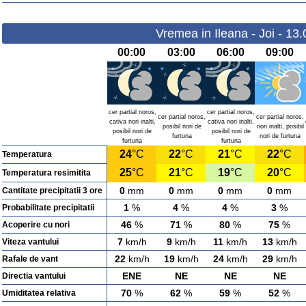
Vremea in Ileana - Joi - 13
00:00
03:00
06:00
09:00
cer partial noros,
cer partial noros,
cer partial noros,
cer partial noros,
cativa nori inalti,
cativa nori inalti,
posibil nori de
nori inalti, posibil
posibil nori de
posibil nori de
furtuna
nori de furtuna
furtuna
furtuna
24
°C
22
°C
21
°C
22
°C
Temperatura
25
°C
21
°C
19
°C
20
°C
Temperatura resimitita
0
mm
0
mm
0
mm
0
mm
Cantitate precipitatii 3 ore
1
%
4
%
4
%
3
%
Probabilitate precipitatii
46
%
71
%
80
%
75
%
Acoperire cu nori
7
km/h
9
km/h
11
km/h
13
km/h
Viteza vantului
22
km/h
19
km/h
24
km/h
29
km/h
Rafale de vant
ENE
NE
NE
NE
Directia vantului
70
%
62
%
59
%
52
%
Umiditatea relativa