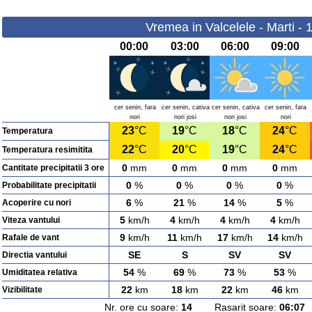
Vremea in Valcelele - Marti - 
00:00
03:00
06:00
09:00
cer senin, fara
cer senin, cativa
cer senin, cativa
cer senin, fara
nori
nori josi
nori josi
nori
23
°C
19
°C
18
°C
24
°C
Temperatura
22
°C
20
°C
19
°C
24
°C
Temperatura resimitita
0
mm
0
mm
0
mm
0
mm
Cantitate precipitatii 3 ore
0
%
0
%
0
%
0
%
Probabilitate precipitatii
6
%
21
%
14
%
5
%
Acoperire cu nori
5
km/h
4
km/h
4
km/h
4
km/h
Viteza vantului
9
km/h
11
km/h
17
km/h
14
km/h
Rafale de vant
SE
S
SV
SV
Directia vantului
54
%
69
%
73
%
53
%
Umiditatea relativa
22
km
18
km
22
km
46
km
Vizibilitate
Nr. ore cu soare:
14
Rasarit soare:
06:07
A