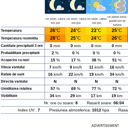
cer partial noros,
cer senin, cativa
cer senin, cativa
cer senin, cativa
posibil nori de
nori josi
nori josi
nori josi
furtuna
26
°C
24
°C
23
°C
25
°C
Temperatura
28
°C
25
°C
24
°C
26
°C
Temperatura resimitita
0
mm
0
mm
0
mm
0
mm
Cantitate precipitatii 3 ore
2
%
0
%
0
%
0
%
Probabilitate precipitatii
15
%
17
%
38
%
51
%
Acoperire cu nori
7
km/h
9
km/h
11
km/h
16
km/h
Viteza vantului
16
km/h
22
km/h
19
km/h
34
km/h
Rafale de vant
N
N
N
N
Directia vantului
57
%
69
%
77
%
72
%
Umiditatea relativa
34
km
29
km
17
km
19
km
Vizibilitate
Nr. ore cu soare:
8
Rasarit soare:
06:04
A
Index UV :
7
Presiunea atmosferica:
1012
hpa Rasarit
ADVERTISEMENT