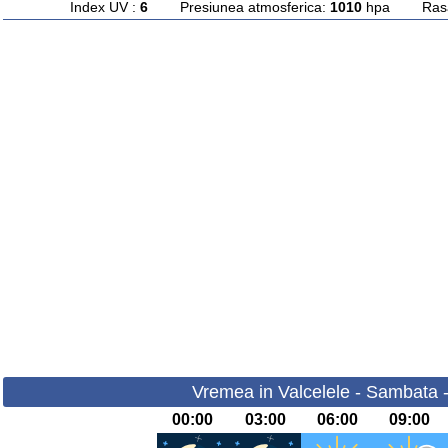
Index UV :
6
Presiunea atmosferica:
1010
hpa Rasari
Vremea in Valcelele - Sambata 
00:00
03:00
06:00
09:00