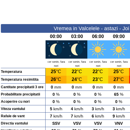
Vremea in Valcelele - astazi - Jo
00:00
03:00
06:00
09:00
cer senin, fara
cer senin, fara
cer senin, fara
cer senin, fara
nori
nori
nori
nori
25
°C
22
°C
22
°C
25
°C
Temperatura
26
°C
24
°C
23
°C
27
°C
Temperatura resimitita
0
mm
0
mm
0
mm
0
mm
Cantitate precipitatii 3 ore
0
%
0
%
0
%
65
%
Probabilitate precipitatii
0
%
0
%
0
%
0
%
Acoperire cu nori
5
km/h
4
km/h
3
km/h
3
km/h
Viteza vantului
7
km/h
7
km/h
6
km/h
9
km/h
Rafale de vant
SSV
VSV
VSV
VNV
Directia vantului