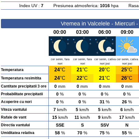
Index UV :
7
Presiunea atmosferica:
1016
hpa Rasarit
Vremea in Valcelele - Miercuri 
00:00
03:00
06:00
09:00
cer senin, fara
cer senin, fara
cer senin, cativa
cer senin, cativa
nori
nori
nori josi
nori josi
24
°C
21
°C
20
°C
25
°C
Temperatura
24
°C
22
°C
21
°C
26
°C
Temperatura resimitita
0
mm
0
mm
0
mm
0
mm
Cantitate precipitatii 3 ore
0
%
0
%
0
%
0
%
Probabilitate precipitatii
0
%
0
%
31
%
26
%
Acoperire cu nori
7
km/h
5
km/h
5
km/h
6
km/h
Viteza vantului
15
km/h
11
km/h
9
km/h
17
km/h
Rafale de vant
SSE
S
SSV
N
Directia vantului
58
%
70
%
75
%
55
%
Umiditatea relativa