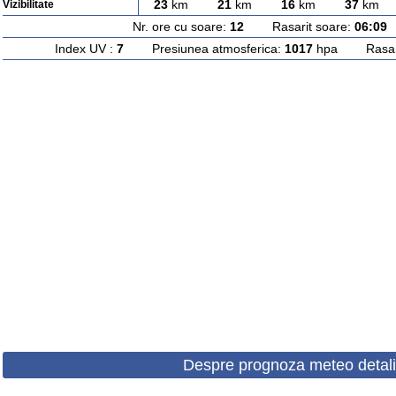
23
km
21
km
16
km
37
km
Vizibilitate
Nr. ore cu soare:
12
Rasarit soare:
06:09
A
Index UV :
7
Presiunea atmosferica:
1017
hpa Rasarit
Despre prognoza meteo detali