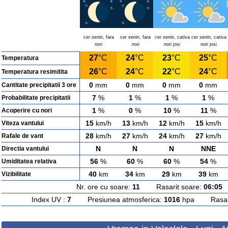
cer senin, fara
cer senin, fara
cer senin, cativa
cer senin, cativa
nori
nori
nori josi
nori josi
27
°C
24
°C
23
°C
25
°C
Temperatura
26
°C
24
°C
22
°C
24
°C
Temperatura resimitita
0
mm
0
mm
0
mm
0
mm
Cantitate precipitatii 3 ore
7
%
1
%
1
%
1
%
Probabilitate precipitatii
1
%
0
%
10
%
11
%
Acoperire cu nori
15
km/h
13
km/h
12
km/h
15
km/h
Viteza vantului
28
km/h
27
km/h
24
km/h
27
km/h
Rafale de vant
N
N
N
NNE
Directia vantului
56
%
60
%
60
%
54
%
Umiditatea relativa
40
km
34
km
29
km
39
km
Vizibilitate
Nr. ore cu soare:
11
Rasarit soare:
06:05
A
Index UV :
7
Presiunea atmosferica:
1016
hpa Rasarit