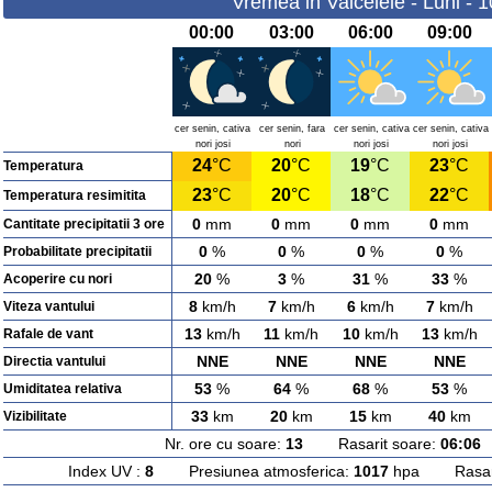
Vremea in Valcelele - Luni - 
00:00
03:00
06:00
09:00
cer senin, cativa
cer senin, fara
cer senin, cativa
cer senin, cativa
nori josi
nori
nori josi
nori josi
24
°C
20
°C
19
°C
23
°C
Temperatura
23
°C
20
°C
18
°C
22
°C
Temperatura resimitita
0
mm
0
mm
0
mm
0
mm
Cantitate precipitatii 3 ore
0
%
0
%
0
%
0
%
Probabilitate precipitatii
20
%
3
%
31
%
33
%
Acoperire cu nori
8
km/h
7
km/h
6
km/h
7
km/h
Viteza vantului
13
km/h
11
km/h
10
km/h
13
km/h
Rafale de vant
NNE
NNE
NNE
NNE
Directia vantului
53
%
64
%
68
%
53
%
Umiditatea relativa
33
km
20
km
15
km
40
km
Vizibilitate
Nr. ore cu soare:
13
Rasarit soare:
06:06
A
Index UV :
8
Presiunea atmosferica:
1017
hpa Rasarit