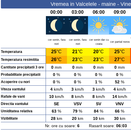
Vremea in Valcelele - maine - Vine
00:00
03:00
06:00
09:00
cer senin, fara
cer senin, fara
cer senin dar cu
cer partial noros
nori
nori
ceata
25
°C
21
°C
20
°C
25
°C
Temperatura
26
°C
23
°C
23
°C
27
°C
Temperatura resimitita
0
mm
0
mm
0
mm
0
mm
Cantitate precipitatii 3 ore
0
%
0
%
0
%
0
%
Probabilitate precipitatii
0
%
0
%
1
%
52
%
Acoperire cu nori
4
km/h
3
km/h
3
km/h
4
km/h
Viteza vantului
10
km/h
8
km/h
8
km/h
14
km/h
Rafale de vant
SE
VSV
SV
VNV
Directia vantului
63
%
79
%
84
%
66
%
Umiditatea relativa
28
km
20
km
10
km
30
km
Vizibilitate
Nr. ore cu soare:
6
Rasarit soare:
06:03
A