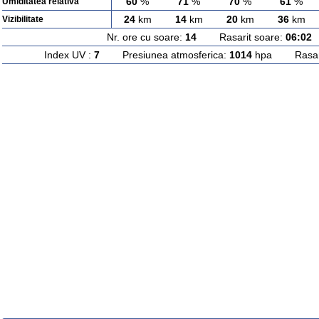
60
%
71
%
70
%
61
%
Umiditatea relativa
24
km
14
km
20
km
36
km
Vizibilitate
Nr. ore cu soare:
14
Rasarit soare:
06:02
A
Index UV :
7
Presiunea atmosferica:
1014
hpa Rasarit