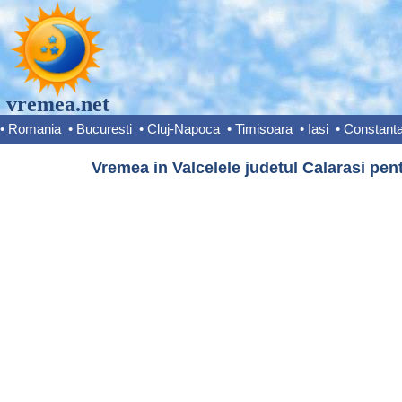
vremea.net
•
Romania
•
Bucuresti
•
Cluj-Napoca
•
Timisoara
•
Iasi
•
Constant
Vremea in Valcelele judetul Calarasi pent