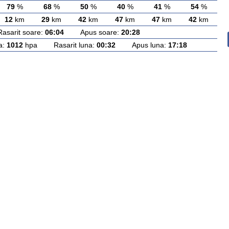
79
%
68
%
50
%
40
%
41
%
54
%
12
km
29
km
42
km
47
km
47
km
42
km
rit soare:
06:04
Apus soare:
20:28
a:
1012
hpa Rasarit luna:
00:32
Apus luna:
17:18