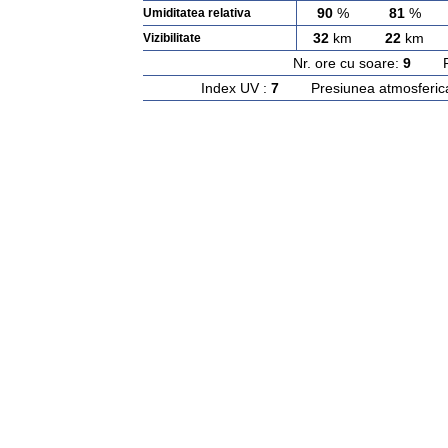
90
%
81
%
Umiditatea relativa
32
km
22
km
Vizibilitate
Nr. ore cu soare:
9
Rasa
Index UV :
7
Presiunea atmosferic