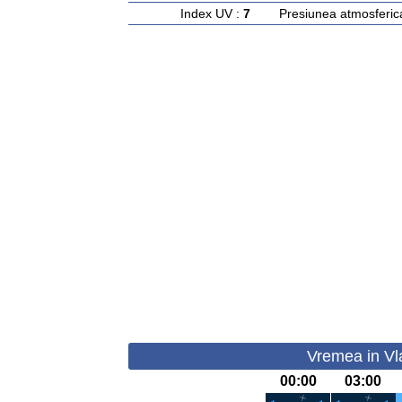
Index UV :
7
Presiunea atmosferic
Vremea in Vl
00:00
03:00