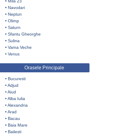
•
Mila 23
•
Navodari
•
Neptun
•
Olimp
•
Saturn
•
Sfantu Gheorghe
•
Sulina
•
Vama Veche
•
Venus
Orasele Principale
•
Bucuresti
•
Adjud
•
Aiud
•
Alba Iulia
•
Alexandria
•
Arad
•
Bacau
•
Baia Mare
•
Bailesti