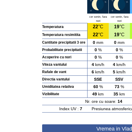
cer senin, fara
cer senin, fara
nori
nori
22
°C
19
°C
Temperatura
22
°C
19
°C
Temperatura resimitita
0
mm
0
mm
Cantitate precipitatii 3 ore
0
%
0
%
Probabilitate precipitatii
0
%
0
%
Acoperire cu nori
4
km/h
4
km/h
Viteza vantului
6
km/h
5
km/h
Rafale de vant
SSE
SSV
Directia vantului
60
%
73
%
Umiditatea relativa
49
km
35
km
Vizibilitate
Nr. ore cu soare:
14
Ras
Index UV :
7
Presiunea atmosferic
Vremea in Vlad