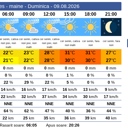
es - maine - Duminica - 09.08.2026
06:00
09:00
12:00
15:00
18:00
21:00
er senin, cativa
cer senin, cativa
cer senin, cativa
cer senin, cativa
cer senin, fara
cer senin, fara
nori josi, nori
nori josi, nori
nori josi, nori
nori inalti
nori
nori
inalti
inalti
inalti
22
°C
23
°C
28
°C
31
°C
31
°C
27
°C
21
°C
22
°C
28
°C
30
°C
30
°C
27
°C
0
mm
0
mm
0
mm
0
mm
0
mm
0
mm
0
%
0
%
0
%
1
%
0
%
0
%
22
%
29
%
22
%
5
%
0
%
0
%
14
km/h
16
km/h
17
km/h
16
km/h
13
km/h
9
km/h
22
km/h
32
km/h
37
km/h
34
km/h
30
km/h
17
km/h
NNE
NNE
NNE
NNE
NNE
NNE
64
%
62
%
47
%
40
%
36
%
44
%
22
km
25
km
35
km
36
km
39
km
40
km
arit soare:
06:05
Apus soare:
20:26