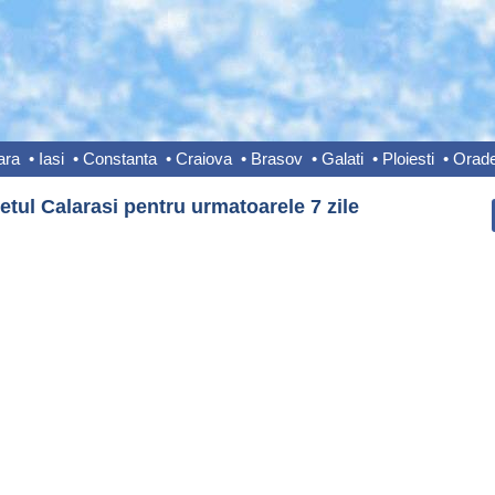
ara
•
Iasi
•
Constanta
•
Craiova
•
Brasov
•
Galati
•
Ploiesti
•
Orad
tul Calarasi pentru urmatoarele 7 zile