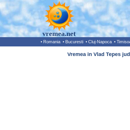
vremea.net
•
Romania
•
Bucuresti
•
Cluj-Napoca
•
Timiso
Vremea in Vlad Tepes jude