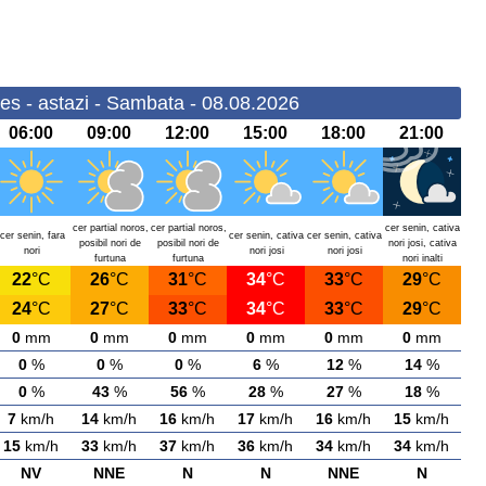
es - astazi - Sambata - 08.08.2026
06:00
09:00
12:00
15:00
18:00
21:00
cer partial noros,
cer partial noros,
cer senin, cativa
cer senin, fara
cer senin, cativa
cer senin, cativa
posibil nori de
posibil nori de
nori josi, cativa
nori
nori josi
nori josi
furtuna
furtuna
nori inalti
22
°C
26
°C
31
°C
34
°C
33
°C
29
°C
24
°C
27
°C
33
°C
34
°C
33
°C
29
°C
0
mm
0
mm
0
mm
0
mm
0
mm
0
mm
0
%
0
%
0
%
6
%
12
%
14
%
0
%
43
%
56
%
28
%
27
%
18
%
7
km/h
14
km/h
16
km/h
17
km/h
16
km/h
15
km/h
15
km/h
33
km/h
37
km/h
36
km/h
34
km/h
34
km/h
NV
NNE
N
N
NNE
N