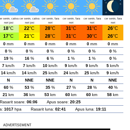
er senin, cativa
cer senin, cativa
cer senin, fara
cer senin, fara
cer senin, fara
cer senin, fara
nori josi
nori josi
nori
nori
nori
nori
18
°C
22
°C
28
°C
31
°C
31
°C
26
°C
17
°C
21
°C
28
°C
31
°C
30
°C
26
°C
0
mm
0
mm
0
mm
0
mm
0
mm
0
mm
0
%
0
%
0
%
0
%
0
%
0
%
19
%
16
%
6
%
1
%
1
%
0
%
7
km/h
7
km/h
10
km/h
9
km/h
9
km/h
5
km/h
14
km/h
14
km/h
25
km/h
24
km/h
25
km/h
9
km/h
N
NNE
NNE
N
N
NNE
60
%
53
%
35
%
27
%
28
%
40
%
21
km
36
km
53
km
60
km
60
km
58
km
arit soare:
06:06
Apus soare:
20:25
a:
1017
hpa Rasarit luna:
02:41
Apus luna:
19:11
ADVERTISEMENT