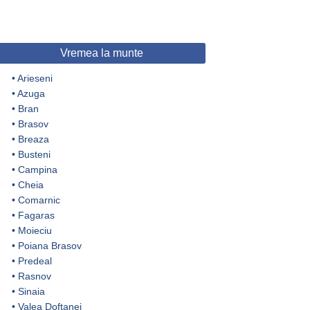
Vremea la munte
•
Arieseni
•
Azuga
•
Bran
•
Brasov
•
Breaza
•
Busteni
•
Campina
•
Cheia
•
Comarnic
•
Fagaras
•
Moieciu
•
Poiana Brasov
•
Predeal
•
Rasnov
•
Sinaia
•
Valea Doftanei