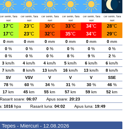
cer senin, fara
cer senin, fara
cer senin, fara
cer senin, fara
cer senin, fara
cer senin, fara
nori
nori
nori
nori
nori
nori
17
°C
23
°C
30
°C
33
°C
34
°C
28
°C
17
°C
23
°C
32
°C
35
°C
34
°C
29
°C
0
mm
0
mm
0
mm
0
mm
0
mm
0
mm
0
%
0
%
0
%
0
%
0
%
0
%
0
%
0
%
0
%
8
%
9
%
2
%
3
km/h
4
km/h
4
km/h
5
km/h
6
km/h
6
km/h
7
km/h
8
km/h
13
km/h
16
km/h
13
km/h
8
km/h
SV
VSV
V
V
V
SSE
78
%
60
%
34
%
31
%
30
%
46
%
17
km
45
km
55
km
57
km
59
km
52
km
arit soare:
06:07
Apus soare:
20:23
a:
1016
hpa Rasarit luna:
04:02
Apus luna:
19:49
 Tepes - Miercuri - 12.08.2026