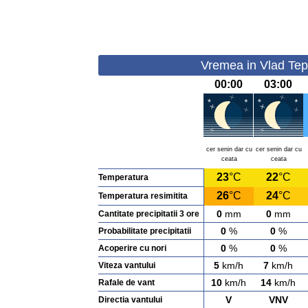
Vremea in Vlad Tep
00:00
03:00
cer senin dar cu
cer senin dar cu
ceata
ceata
23
°C
22
°C
Temperatura
26
°C
24
°C
Temperatura resimitita
0
mm
0
mm
Cantitate precipitatii 3 ore
0
%
0
%
Probabilitate precipitatii
0
%
0
%
Acoperire cu nori
5
km/h
7
km/h
Viteza vantului
10
km/h
14
km/h
Rafale de vant
V
VNV
Directia vantului