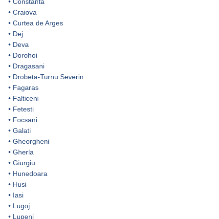
•
Constanta
•
Craiova
•
Curtea de Arges
•
Dej
•
Deva
•
Dorohoi
•
Dragasani
•
Drobeta-Turnu Severin
•
Fagaras
•
Falticeni
•
Fetesti
•
Focsani
•
Galati
•
Gheorgheni
•
Gherla
•
Giurgiu
•
Hunedoara
•
Husi
•
Iasi
•
Lugoj
•
Lupeni