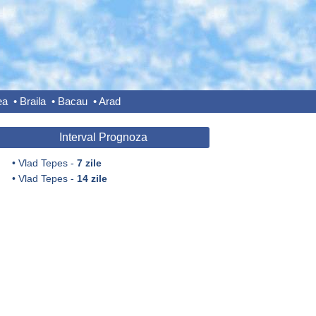
ea
•
Braila
•
Bacau
•
Arad
Interval Prognoza
•
Vlad Tepes -
7 zile
•
Vlad Tepes -
14 zile