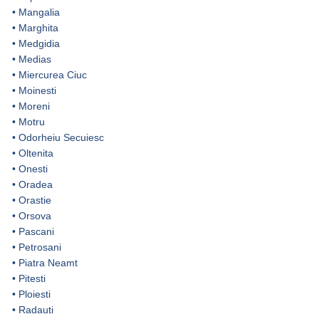
•
Mangalia
•
Marghita
•
Medgidia
•
Medias
•
Miercurea Ciuc
•
Moinesti
•
Moreni
•
Motru
•
Odorheiu Secuiesc
•
Oltenita
•
Onesti
•
Oradea
•
Orastie
•
Orsova
•
Pascani
•
Petrosani
•
Piatra Neamt
•
Pitesti
•
Ploiesti
•
Radauti