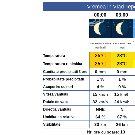
Vremea in Vlad Tep
00:00
03:00
c
cer senin, cativa
cer senin, fara
nori inalti
nori
25
°C
23
°C
Temperatura
25
°C
23
°C
Temperatura resimitita
0
mm
0
mm
Cantitate precipitatii 3 ore
1
%
1
%
Probabilitate precipitatii
4
%
0
%
Acoperire cu nori
15
km/h
15
km/h
Viteza vantului
32
km/h
24
km/h
Rafale de vant
NNE
N
Directia vantului
64
%
67
%
Umiditatea relativa
33
km
26
km
Vizibilitate
Nr. ore cu soare:
13
Ras