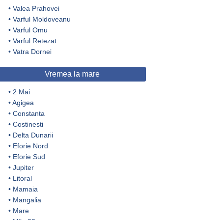
•
Valea Prahovei
•
Varful Moldoveanu
•
Varful Omu
•
Varful Retezat
•
Vatra Dornei
Vremea la mare
•
2 Mai
•
Agigea
•
Constanta
•
Costinesti
•
Delta Dunarii
•
Eforie Nord
•
Eforie Sud
•
Jupiter
•
Litoral
•
Mamaia
•
Mangalia
•
Mare