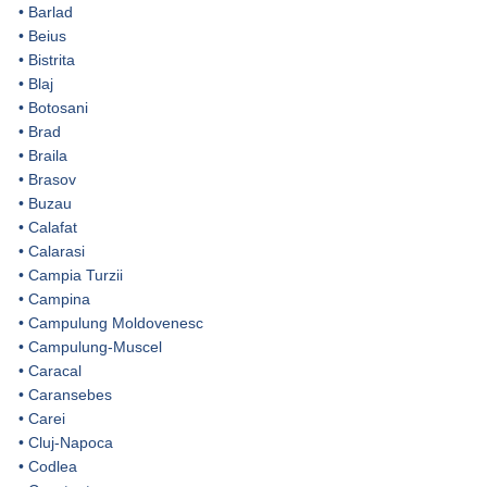
•
Barlad
•
Beius
•
Bistrita
•
Blaj
•
Botosani
•
Brad
•
Braila
•
Brasov
•
Buzau
•
Calafat
•
Calarasi
•
Campia Turzii
•
Campina
•
Campulung Moldovenesc
•
Campulung-Muscel
•
Caracal
•
Caransebes
•
Carei
•
Cluj-Napoca
•
Codlea