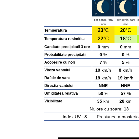
cer senin, fara
cer senin, fara
c
nori
nori
23
°C
20
°C
Temperatura
22
°C
18
°C
Temperatura resimitita
0
mm
0
mm
Cantitate precipitatii 3 ore
0
%
0
%
Probabilitate precipitatii
7
%
5
%
Acoperire cu nori
10
km/h
8
km/h
Viteza vantului
19
km/h
19
km/h
Rafale de vant
NNE
NNE
Directia vantului
50
%
57
%
Umiditatea relativa
35
km
28
km
Vizibilitate
Nr. ore cu soare:
13
Ras
Index UV :
8
Presiunea atmosferic