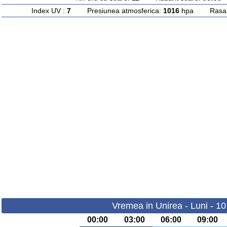
Index UV :
7
Presiunea atmosferica:
1016
hpa Rasarit
Vremea in Unirea - Luni - 1
00:00
03:00
06:00
09:00