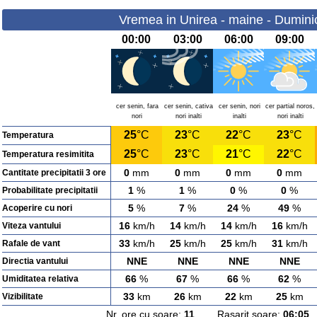
Vremea in Unirea - maine - Dumini
00:00
03:00
06:00
09:00
cer senin, fara
cer senin, cativa
cer senin, nori
cer partial noros,
nori
nori inalti
inalti
nori inalti
25
°C
23
°C
22
°C
23
°C
Temperatura
25
°C
23
°C
21
°C
22
°C
Temperatura resimitita
0
mm
0
mm
0
mm
0
mm
Cantitate precipitatii 3 ore
1
%
1
%
0
%
0
%
Probabilitate precipitatii
5
%
7
%
24
%
49
%
Acoperire cu nori
16
km/h
14
km/h
14
km/h
16
km/h
Viteza vantului
33
km/h
25
km/h
25
km/h
31
km/h
Rafale de vant
NNE
NNE
NNE
NNE
Directia vantului
66
%
67
%
66
%
62
%
Umiditatea relativa
33
km
26
km
22
km
25
km
Vizibilitate
Nr. ore cu soare:
11
Rasarit soare:
06:05
A