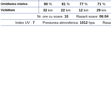
90
%
81
%
77
%
71
%
Umiditatea relativa
32
km
22
km
12
km
29
km
Vizibilitate
Nr. ore cu soare:
10
Rasarit soare:
06:04
A
Index UV :
7
Presiunea atmosferica:
1012
hpa Rasarit