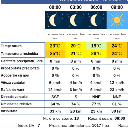
00:00
03:00
06:00
09:00
cer senin, fara
cer senin, fara
cer senin, fara
cer senin, fara
nori
nori
nori
nori
23
°C
20
°C
19
°C
24
°C
Temperatura
25
°C
21
°C
20
°C
24
°C
Temperatura resimitita
0
mm
0
mm
0
mm
0
mm
Cantitate precipitatii 3 ore
0
%
0
%
0
%
0
%
Probabilitate precipitatii
0
%
0
%
0
%
0
%
Acoperire cu nori
6
km/h
4
km/h
4
km/h
12
km/h
Viteza vantului
12
km/h
6
km/h
9
km/h
23
km/h
Rafale de vant
SSE
S
NNE
NNE
Directia vantului
64
%
74
%
77
%
61
%
Umiditatea relativa
33
km
28
km
23
km
30
km
Vizibilitate
Nr. ore cu soare:
13
Rasarit soare:
06:09
A
Index UV :
7
Presiunea atmosferica:
1017
hpa Rasarit