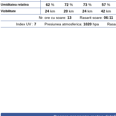
62
%
72
%
73
%
57
%
Umiditatea relativa
24
km
20
km
24
km
42
km
Vizibilitate
Nr. ore cu soare:
13
Rasarit soare:
06:11
A
Index UV :
7
Presiunea atmosferica:
1020
hpa Rasarit