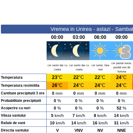
Vremea in Unirea - astazi - Samba
00:00
03:00
06:00
09:00
cer partial noros,
cer senin dar cu
cer senin dar cu
cer senin, fara
posibil nori de
ceata
ceata
nori
furtuna
23
°C
22
°C
22
°C
24
°C
Temperatura
26
°C
24
°C
24
°C
24
°C
Temperatura resimitita
0
mm
0
mm
0
mm
0
mm
Cantitate precipitatii 3 ore
0
%
0
%
0
%
0
%
Probabilitate precipitatii
0
%
0
%
0
%
52
%
Acoperire cu nori
5
km/h
7
km/h
8
km/h
14
km/h
Viteza vantului
10
km/h
14
km/h
16
km/h
31
km/h
Rafale de vant
V
VNV
NV
NNE
Directia vantului