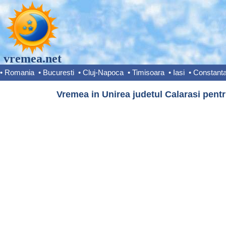
vremea.net
•
Romania
•
Bucuresti
•
Cluj-Napoca
•
Timisoara
•
Iasi
•
Constant
Vremea in Unirea judetul Calarasi pentr