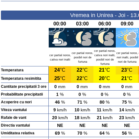
Vremea in Unirea - Joi - 13
00:00
03:00
06:00
09:00
cer partial noros,
cer partial noros,
cer partial noros,
cer partial noros,
cativa nori inalti,
posibil nori de
nori inalti, posibil
cativa nori inalti
posibil nori de
furtuna
nori de furtuna
furtuna
24
°C
22
°C
21
°C
23
°C
Temperatura
25
°C
22
°C
20
°C
21
°C
Temperatura resimitita
0
mm
0
mm
0
mm
0
mm
Cantitate precipitatii 3 ore
1
%
0
%
0
%
0
%
Probabilitate precipitatii
46
%
71
%
80
%
75
%
Acoperire cu nori
9
km/h
10
km/h
11
km/h
14
km/h
Viteza vantului
20
km/h
18
km/h
21
km/h
23
km/h
Rafale de vant
NE
NE
NE
NE
Directia vantului
69
%
70
%
64
%
56
%
Umiditatea relativa