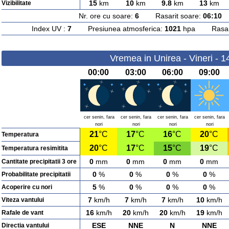
15
km
10
km
9.8
km
13
km
Vizibilitate
Nr. ore cu soare:
6
Rasarit soare:
06:10
A
Index UV :
7
Presiunea atmosferica:
1021
hpa Rasarit
Vremea in Unirea - Vineri - 
00:00
03:00
06:00
09:00
cer senin, fara
cer senin, fara
cer senin, fara
cer senin, fara
nori
nori
nori
nori
21
°C
17
°C
16
°C
20
°C
Temperatura
20
°C
17
°C
15
°C
19
°C
Temperatura resimitita
0
mm
0
mm
0
mm
0
mm
Cantitate precipitatii 3 ore
0
%
0
%
0
%
0
%
Probabilitate precipitatii
5
%
0
%
0
%
0
%
Acoperire cu nori
7
km/h
7
km/h
7
km/h
10
km/h
Viteza vantului
16
km/h
20
km/h
20
km/h
19
km/h
Rafale de vant
ESE
NNE
N
NNE
Directia vantului