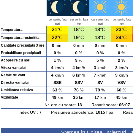
cer senin, fara
cer senin, fara
cer senin, fara
cer senin, fara
nori
nori
nori
nori
21
°C
18
°C
18
°C
23
°C
Temperatura
22
°C
19
°C
18
°C
24
°C
Temperatura resimitita
0
mm
0
mm
0
mm
0
mm
Cantitate precipitatii 3 ore
0
%
0
%
0
%
0
%
Probabilitate precipitatii
1
%
9
%
5
%
2
%
Acoperire cu nori
4
km/h
4
km/h
3
km/h
3
km/h
Viteza vantului
4
km/h
6
km/h
7
km/h
9
km/h
Rafale de vant
SSE
SSV
SV
VSV
Directia vantului
63
%
76
%
79
%
60
%
Umiditatea relativa
49
km
35
km
17
km
45
km
Vizibilitate
Nr. ore cu soare:
13
Rasarit soare:
06:07
A
Index UV :
7
Presiunea atmosferica:
1015
hpa Rasarit
Vremea in Unirea - Miercuri -