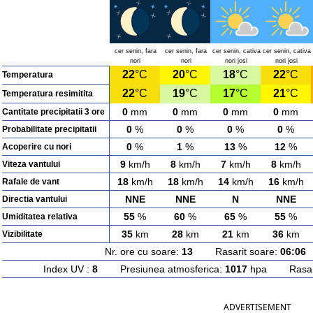
cer senin, fara
cer senin, fara
cer senin, cativa
cer senin, cativa
nori
nori
nori josi
nori josi
22
°C
20
°C
18
°C
22
°C
Temperatura
22
°C
19
°C
17
°C
21
°C
Temperatura resimitita
0
mm
0
mm
0
mm
0
mm
Cantitate precipitatii 3 ore
0
%
0
%
0
%
0
%
Probabilitate precipitatii
0
%
1
%
13
%
12
%
Acoperire cu nori
9
km/h
8
km/h
7
km/h
8
km/h
Viteza vantului
18
km/h
18
km/h
14
km/h
16
km/h
Rafale de vant
NNE
NNE
N
NNE
Directia vantului
55
%
60
%
65
%
55
%
Umiditatea relativa
35
km
28
km
21
km
36
km
Vizibilitate
Nr. ore cu soare:
13
Rasarit soare:
06:06
A
Index UV :
8
Presiunea atmosferica:
1017
hpa Rasarit
ADVERTISEMENT