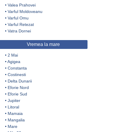
•
Valea Prahovei
•
Varful Moldoveanu
•
Varful Omu
•
Varful Retezat
•
Vatra Dornei
Vremea la mare
•
2 Mai
•
Agigea
•
Constanta
•
Costinesti
•
Delta Dunarii
•
Eforie Nord
•
Eforie Sud
•
Jupiter
•
Litoral
•
Mamaia
•
Mangalia
•
Mare