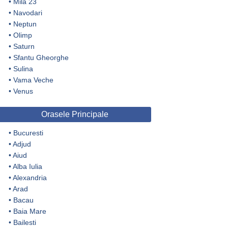
•
Mila 23
•
Navodari
•
Neptun
•
Olimp
•
Saturn
•
Sfantu Gheorghe
•
Sulina
•
Vama Veche
•
Venus
Orasele Principale
•
Bucuresti
•
Adjud
•
Aiud
•
Alba Iulia
•
Alexandria
•
Arad
•
Bacau
•
Baia Mare
•
Bailesti