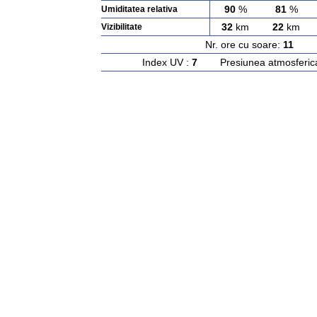
90
%
81
%
Umiditatea relativa
32
km
22
km
Vizibilitate
Nr. ore cu soare:
11
Ras
Index UV :
7
Presiunea atmosferic