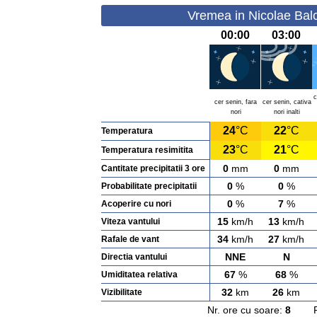
Vremea in Nicolae Bal
00:00
03:00
c
cer senin, fara
cer senin, cativa
nori
nori inalti
24
°C
22
°C
Temperatura
23
°C
21
°C
Temperatura resimitita
0
mm
0
mm
Cantitate precipitatii 3 ore
0
%
0
%
Probabilitate precipitatii
0
%
7
%
Acoperire cu nori
15
km/h
13
km/h
Viteza vantului
34
km/h
27
km/h
Rafale de vant
NNE
N
Directia vantului
67
%
68
%
Umiditatea relativa
32
km
26
km
Vizibilitate
Nr. ore cu soare:
8
Rasa