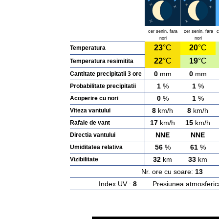
cer senin, fara
cer senin, fara
c
nori
nori
23
°C
20
°C
Temperatura
22
°C
19
°C
Temperatura resimitita
0
mm
0
mm
Cantitate precipitatii 3 ore
1
%
1
%
Probabilitate precipitatii
0
%
1
%
Acoperire cu nori
8
km/h
8
km/h
Viteza vantului
17
km/h
15
km/h
Rafale de vant
NNE
NNE
Directia vantului
56
%
61
%
Umiditatea relativa
32
km
33
km
Vizibilitate
Nr. ore cu soare:
13
Ras
Index UV :
8
Presiunea atmosferic