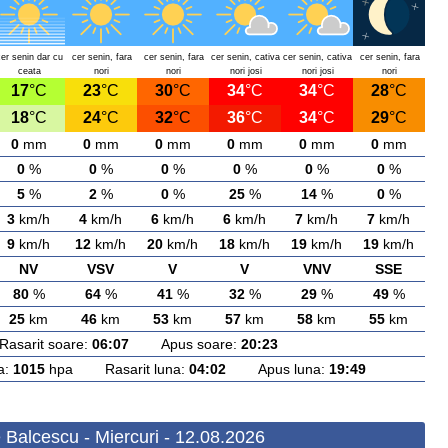
cer senin dar cu
cer senin, fara
cer senin, fara
cer senin, cativa
cer senin, cativa
cer senin, fara
ceata
nori
nori
nori josi
nori josi
nori
17
°C
23
°C
30
°C
34
°C
34
°C
28
°C
18
°C
24
°C
32
°C
36
°C
34
°C
29
°C
0
mm
0
mm
0
mm
0
mm
0
mm
0
mm
0
%
0
%
0
%
0
%
0
%
0
%
5
%
2
%
0
%
25
%
14
%
0
%
3
km/h
4
km/h
6
km/h
6
km/h
7
km/h
7
km/h
9
km/h
12
km/h
20
km/h
18
km/h
19
km/h
19
km/h
NV
VSV
V
V
VNV
SSE
80
%
64
%
41
%
32
%
29
%
49
%
25
km
46
km
53
km
57
km
58
km
55
km
arit soare:
06:07
Apus soare:
20:23
a:
1015
hpa Rasarit luna:
04:02
Apus luna:
19:49
 Balcescu - Miercuri - 12.08.2026