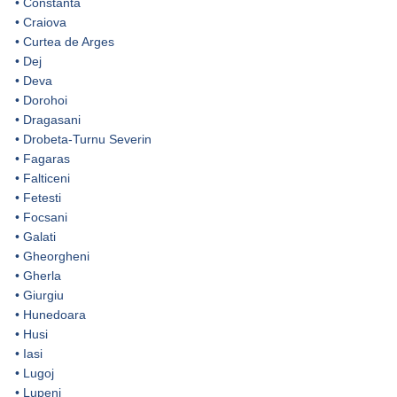
•
Constanta
•
Craiova
•
Curtea de Arges
•
Dej
•
Deva
•
Dorohoi
•
Dragasani
•
Drobeta-Turnu Severin
•
Fagaras
•
Falticeni
•
Fetesti
•
Focsani
•
Galati
•
Gheorgheni
•
Gherla
•
Giurgiu
•
Hunedoara
•
Husi
•
Iasi
•
Lugoj
•
Lupeni