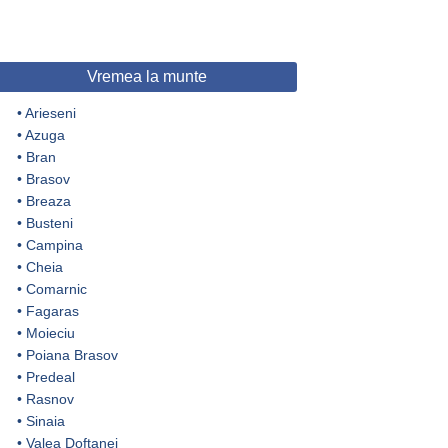
Vremea la munte
•
Arieseni
•
Azuga
•
Bran
•
Brasov
•
Breaza
•
Busteni
•
Campina
•
Cheia
•
Comarnic
•
Fagaras
•
Moieciu
•
Poiana Brasov
•
Predeal
•
Rasnov
•
Sinaia
•
Valea Doftanei