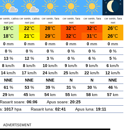
er senin, cativa
cer senin, cativa
cer senin, fara
cer senin, fara
cer senin, fara
cer senin, fara
nori josi
nori josi
nori
nori
nori
nori
19
°C
22
°C
28
°C
32
°C
32
°C
26
°C
18
°C
21
°C
29
°C
32
°C
31
°C
26
°C
0
mm
0
mm
0
mm
0
mm
0
mm
0
mm
0
%
0
%
0
%
0
%
0
%
0
%
13
%
12
%
3
%
0
%
6
%
5
%
8
km/h
8
km/h
10
km/h
9
km/h
9
km/h
6
km/h
14
km/h
17
km/h
24
km/h
25
km/h
22
km/h
12
km/h
NNE
NNE
NNE
N
N
NNE
61
%
53
%
39
%
31
%
30
%
46
%
29
km
45
km
54
km
55
km
58
km
57
km
arit soare:
06:06
Apus soare:
20:25
a:
1017
hpa Rasarit luna:
02:41
Apus luna:
19:11
ADVERTISEMENT