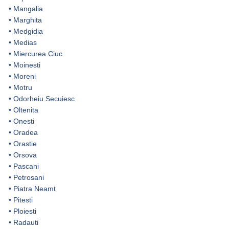
•
Mangalia
•
Marghita
•
Medgidia
•
Medias
•
Miercurea Ciuc
•
Moinesti
•
Moreni
•
Motru
•
Odorheiu Secuiesc
•
Oltenita
•
Onesti
•
Oradea
•
Orastie
•
Orsova
•
Pascani
•
Petrosani
•
Piatra Neamt
•
Pitesti
•
Ploiesti
•
Radauti