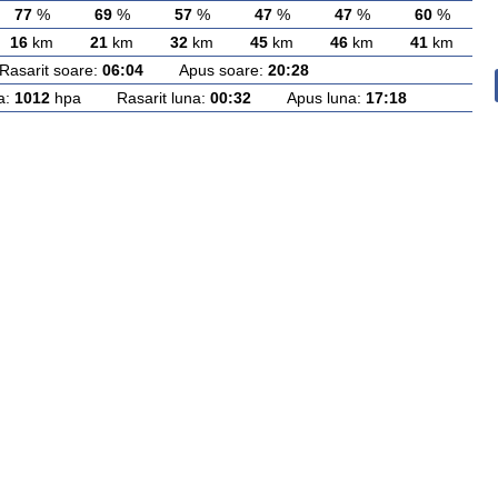
77
%
69
%
57
%
47
%
47
%
60
%
16
km
21
km
32
km
45
km
46
km
41
km
arit soare:
06:04
Apus soare:
20:28
a:
1012
hpa Rasarit luna:
00:32
Apus luna:
17:18