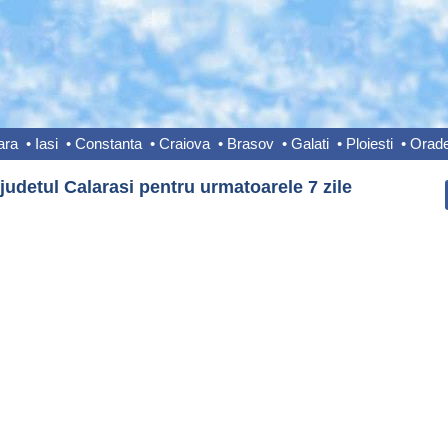
ara
•
Iasi
•
Constanta
•
Craiova
•
Brasov
•
Galati
•
Ploiesti
•
Orad
udetul Calarasi pentru urmatoarele 7 zile