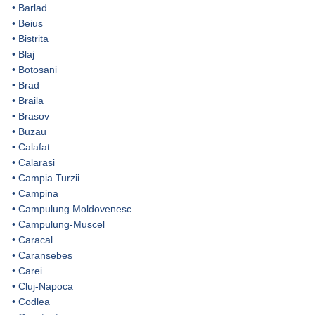
•
Barlad
•
Beius
•
Bistrita
•
Blaj
•
Botosani
•
Brad
•
Braila
•
Brasov
•
Buzau
•
Calafat
•
Calarasi
•
Campia Turzii
•
Campina
•
Campulung Moldovenesc
•
Campulung-Muscel
•
Caracal
•
Caransebes
•
Carei
•
Cluj-Napoca
•
Codlea