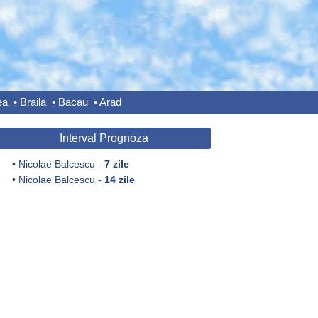
ea
•
Braila
•
Bacau
•
Arad
Interval Prognoza
•
Nicolae Balcescu -
7 zile
•
Nicolae Balcescu -
14 zile