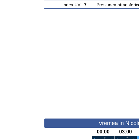
Index UV :
7
Presiunea atmosferic
Vremea in Nicol
00:00
03:00