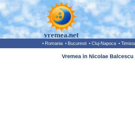
vremea.net
•
Romania
•
Bucuresti
•
Cluj-Napoca
•
Timiso
Vremea in Nicolae Balcescu j