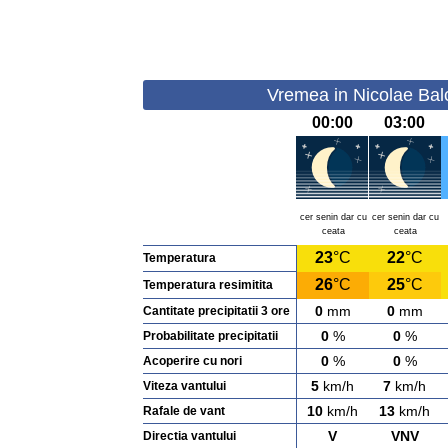
Vremea in Nicolae Bal
00:00
03:00
cer senin dar cu
cer senin dar cu
ceata
ceata
23
°C
22
°C
Temperatura
26
°C
25
°C
Temperatura resimitita
0
mm
0
mm
Cantitate precipitatii 3 ore
0
%
0
%
Probabilitate precipitatii
0
%
0
%
Acoperire cu nori
5
km/h
7
km/h
Viteza vantului
10
km/h
13
km/h
Rafale de vant
V
VNV
Directia vantului