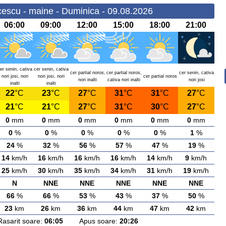
cescu - maine - Duminica - 09.08.2026
06:00
09:00
12:00
15:00
18:00
21:00
er senin, cativa
cer senin, cativa
cer partial noros,
cer partial noros,
cer senin, cativa
nori josi, nori
nori josi, nori
cer partial noros
nori inalti
cativa nori inalti
nori josi
inalti
inalti
22
°C
23
°C
27
°C
31
°C
31
°C
27
°C
21
°C
21
°C
27
°C
31
°C
30
°C
27
°C
0
mm
0
mm
0
mm
0
mm
0
mm
0
mm
0
%
0
%
0
%
0
%
0
%
1
%
24
%
32
%
56
%
57
%
47
%
19
%
14
km/h
16
km/h
16
km/h
16
km/h
14
km/h
9
km/h
25
km/h
30
km/h
35
km/h
34
km/h
31
km/h
19
km/h
N
NNE
NNE
NNE
NNE
NNE
66
%
66
%
53
%
43
%
37
%
50
%
23
km
26
km
36
km
44
km
47
km
42
km
rit soare:
06:05
Apus soare:
20:26