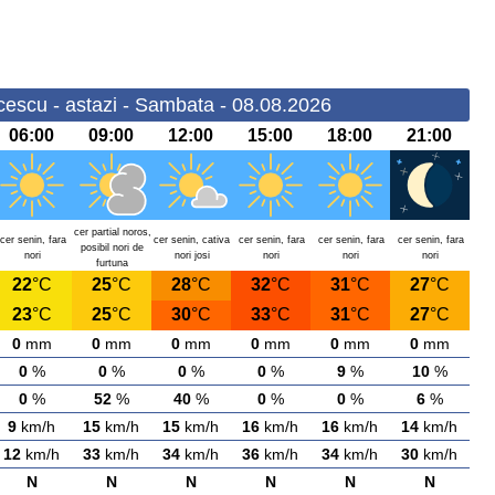
cescu - astazi - Sambata - 08.08.2026
06:00
09:00
12:00
15:00
18:00
21:00
cer partial noros,
cer senin, fara
cer senin, cativa
cer senin, fara
cer senin, fara
cer senin, fara
posibil nori de
nori
nori josi
nori
nori
nori
furtuna
22
°C
25
°C
28
°C
32
°C
31
°C
27
°C
23
°C
25
°C
30
°C
33
°C
31
°C
27
°C
0
mm
0
mm
0
mm
0
mm
0
mm
0
mm
0
%
0
%
0
%
0
%
9
%
10
%
0
%
52
%
40
%
0
%
0
%
6
%
9
km/h
15
km/h
15
km/h
16
km/h
16
km/h
14
km/h
12
km/h
33
km/h
34
km/h
36
km/h
34
km/h
30
km/h
N
N
N
N
N
N