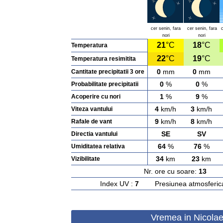
cer senin, fara
cer senin, fara
nori
nori
21
°C
18
°C
Temperatura
22
°C
19
°C
Temperatura resimitita
0
mm
0
mm
Cantitate precipitatii 3 ore
0
%
0
%
Probabilitate precipitatii
1
%
9
%
Acoperire cu nori
4
km/h
3
km/h
Viteza vantului
9
km/h
8
km/h
Rafale de vant
SE
SV
Directia vantului
64
%
76
%
Umiditatea relativa
34
km
23
km
Vizibilitate
Nr. ore cu soare:
13
Ras
Index UV :
7
Presiunea atmosferic
Vremea in Nicolae