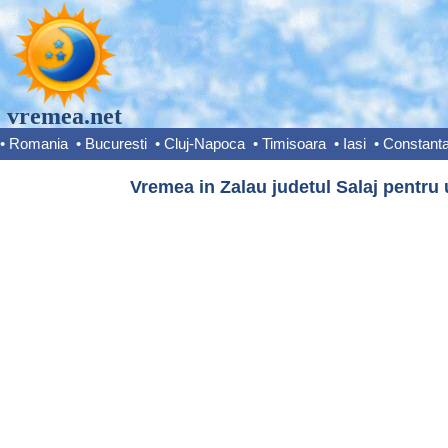
vremea.net
•
Romania
•
Bucuresti
•
Cluj-Napoca
•
Timisoara
•
Iasi
•
Constant
Vremea in Zalau judetul Salaj pentru 