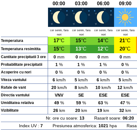
00:00
03:00
06:00
09:00
cer senin, fara
cer senin, fara
cer senin, fara
cer senin, fara
nori
nori
nori
nori
17
°C
15
°C
14
°C
21
°C
Temperatura
15
°C
13
°C
12
°C
20
°C
Temperatura resimitita
0
mm
0
mm
0
mm
0
mm
Cantitate precipitatii 3 ore
1
%
1
%
1
%
0
%
Probabilitate precipitatii
0
%
0
%
0
%
0
%
Acoperire cu nori
6
km/h
5
km/h
6
km/h
5
km/h
Viteza vantului
20
km/h
8
km/h
10
km/h
12
km/h
Rafale de vant
VNV
SE
ESE
ESE
Directia vantului
49
%
59
%
63
%
47
%
Umiditatea relativa
26
km
20
km
19
km
32
km
Vizibilitate
Nr. ore cu soare:
13
Rasarit soare:
06:20
A
Index UV :
7
Presiunea atmosferica:
1021
hpa Rasarit