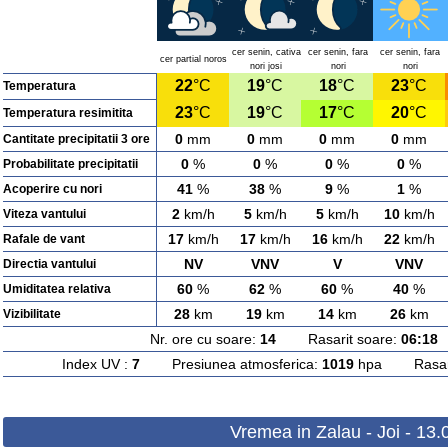
cer senin, cativa
cer senin, fara
cer senin, fara
cer partial noros
nori josi
nori
nori
22
°C
19
°C
18
°C
23
°C
Temperatura
23
°C
19
°C
17
°C
20
°C
Temperatura resimitita
0
mm
0
mm
0
mm
0
mm
Cantitate precipitatii 3 ore
0
%
0
%
0
%
0
%
Probabilitate precipitatii
41
%
38
%
9
%
1
%
Acoperire cu nori
2
km/h
5
km/h
5
km/h
10
km/h
Viteza vantului
17
km/h
17
km/h
16
km/h
22
km/h
Rafale de vant
NV
VNV
V
VNV
Directia vantului
60
%
62
%
60
%
40
%
Umiditatea relativa
28
km
19
km
14
km
26
km
Vizibilitate
Nr. ore cu soare:
14
Rasarit soare:
06:18
A
Index UV :
7
Presiunea atmosferica:
1019
hpa Rasarit
Vremea in Zalau - Joi - 13