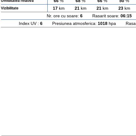
66
%
68
%
66
%
50
%
Umiditatea relativa
17
km
21
km
21
km
23
km
Vizibilitate
Nr. ore cu soare:
6
Rasarit soare:
06:15
A
Index UV :
6
Presiunea atmosferica:
1018
hpa Rasarit