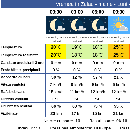
Vremea in Zalau - maine - Luni 
00:00
03:00
06:00
09:00
cer senin, cativa
cer senin, cativa
cer senin, cativa
cer senin, cativa
nori josi
nori josi
nori josi
nori josi
20
°C
19
°C
18
°C
25
°C
Temperatura
20
°C
18
°C
18
°C
25
°C
Temperatura resimitita
0
mm
0
mm
0
mm
0
mm
Cantitate precipitatii 3 ore
0
%
0
%
0
%
0
%
Probabilitate precipitatii
30
%
12
%
37
%
21
%
Acoperire cu nori
7
km/h
9
km/h
9
km/h
6
km/h
Viteza vantului
15
km/h
11
km/h
12
km/h
12
km/h
Rafale de vant
ESE
SE
SE
SE
Directia vantului
66
%
69
%
73
%
53
%
Umiditatea relativa
23
km
17
km
15
km
31
km
Vizibilitate
Nr. ore cu soare:
13
Rasarit soare:
06:16
A
Index UV :
7
Presiunea atmosferica:
1016
hpa Rasarit