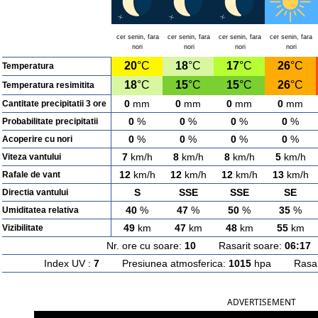
cer senin, fara
cer senin, fara
cer senin, fara
cer senin, fara
nori
nori
nori
nori
20
°C
18
°C
17
°C
26
°C
Temperatura
18
°C
15
°C
15
°C
26
°C
Temperatura resimitita
0
mm
0
mm
0
mm
0
mm
Cantitate precipitatii 3 ore
0
%
0
%
0
%
0
%
Probabilitate precipitatii
0
%
0
%
0
%
0
%
Acoperire cu nori
7
km/h
8
km/h
8
km/h
5
km/h
Viteza vantului
12
km/h
12
km/h
12
km/h
13
km/h
Rafale de vant
S
SSE
SSE
SE
Directia vantului
40
%
47
%
50
%
35
%
Umiditatea relativa
49
km
47
km
48
km
55
km
Vizibilitate
Nr. ore cu soare:
10
Rasarit soare:
06:17
A
Index UV :
7
Presiunea atmosferica:
1015
hpa Rasarit
ADVERTISEMENT