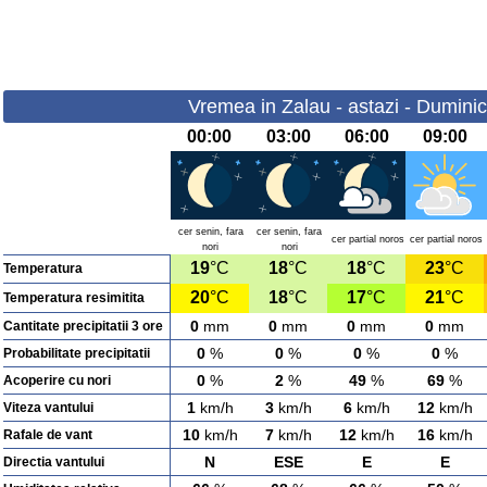
Vremea in Zalau - astazi - Dumini
00:00
03:00
06:00
09:00
cer senin, fara
cer senin, fara
cer partial noros
cer partial noros
nori
nori
19
°C
18
°C
18
°C
23
°C
Temperatura
20
°C
18
°C
17
°C
21
°C
Temperatura resimitita
0
mm
0
mm
0
mm
0
mm
Cantitate precipitatii 3 ore
0
%
0
%
0
%
0
%
Probabilitate precipitatii
0
%
2
%
49
%
69
%
Acoperire cu nori
1
km/h
3
km/h
6
km/h
12
km/h
Viteza vantului
10
km/h
7
km/h
12
km/h
16
km/h
Rafale de vant
N
ESE
E
E
Directia vantului