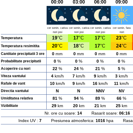
00:00
03:00
06:00
09:00
cer senin, cativa
cer senin, cativa
cer senin, cativa
cer senin, fara
nori josi
nori josi
nori josi
nori
19
°C
17
°C
17
°C
23
°C
Temperatura
20
°C
18
°C
17
°C
24
°C
Temperatura resimitita
0
mm
0
mm
0
mm
0
mm
Cantitate precipitatii 3 ore
0
%
0
%
0
%
0
%
Probabilitate precipitatii
22
%
24
%
21
%
5
%
Acoperire cu nori
4
km/h
7
km/h
9
km/h
3
km/h
Viteza vantului
10
km/h
9
km/h
16
km/h
11
km/h
Rafale de vant
N
N
NNV
NV
Directia vantului
81
%
94
%
89
%
66
%
Umiditatea relativa
29
km
20
km
21
km
25
km
Vizibilitate
Nr. ore cu soare:
14
Rasarit soare:
06:16
A
Index UV :
7
Presiunea atmosferica:
1016
hpa Rasarit