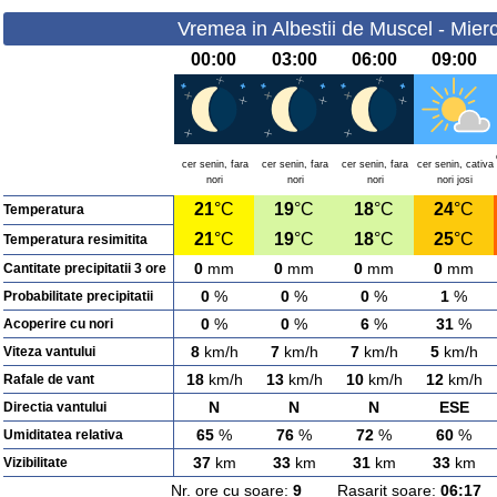
Vremea in Albestii de Muscel - Mierc
00:00
03:00
06:00
09:00
cer senin, fara
cer senin, fara
cer senin, fara
cer senin, cativa
nori
nori
nori
nori josi
21
°C
19
°C
18
°C
24
°C
Temperatura
21
°C
19
°C
18
°C
25
°C
Temperatura resimitita
0
mm
0
mm
0
mm
0
mm
Cantitate precipitatii 3 ore
0
%
0
%
0
%
1
%
Probabilitate precipitatii
0
%
0
%
6
%
31
%
Acoperire cu nori
8
km/h
7
km/h
7
km/h
5
km/h
Viteza vantului
18
km/h
13
km/h
10
km/h
12
km/h
Rafale de vant
N
N
N
ESE
Directia vantului
65
%
76
%
72
%
60
%
Umiditatea relativa
37
km
33
km
31
km
33
km
Vizibilitate
Nr. ore cu soare:
9
Rasarit soare:
06:17
A