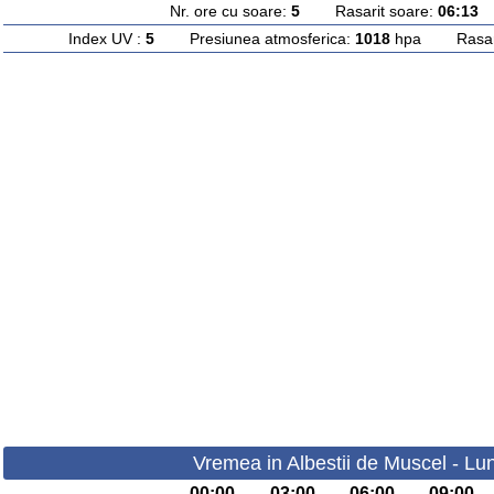
Nr. ore cu soare:
5
Rasarit soare:
06:13
A
Index UV :
5
Presiunea atmosferica:
1018
hpa Rasarit
Vremea in Albestii de Muscel - Lu
00:00
03:00
06:00
09:00