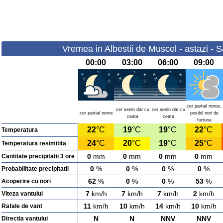
Vremea in Albestii de Muscel - astazi -
00:00
03:00
06:00
09:00
cer partial noros,
cer senin dar cu
cer senin dar cu
cer partial noros
posibil nori de
ceata
ceata
furtuna
22
°C
19
°C
19
°C
22
°C
Temperatura
24
°C
20
°C
19
°C
25
°C
Temperatura resimitita
0
mm
0
mm
0
mm
0
mm
Cantitate precipitatii 3 ore
0
%
0
%
0
%
0
%
Probabilitate precipitatii
62
%
0
%
0
%
53
%
Acoperire cu nori
7
km/h
7
km/h
7
km/h
2
km/h
Viteza vantului
11
km/h
10
km/h
14
km/h
10
km/h
Rafale de vant
N
N
NNV
NNV
Directia vantului