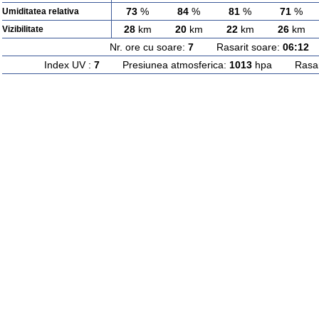
73
%
84
%
81
%
71
%
Umiditatea relativa
28
km
20
km
22
km
26
km
Vizibilitate
Nr. ore cu soare:
7
Rasarit soare:
06:12
A
Index UV :
7
Presiunea atmosferica:
1013
hpa Rasarit