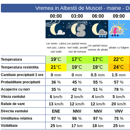
Vremea in Albestii de Muscel - maine - 
00:00
03:00
06:00
09:00
cer senin, cativa
cer partial noros,
cer partial noros,
nori josi, cativa
nori inalti, posibil
ploaie cu fulgere
averse de ploaie
nori inalti
nori de furtuna
19
°C
17
°C
17
°C
22
°C
Temperatura
21
°C
19
°C
19
°C
24
°C
Temperatura resimitita
0
mm
0
mm
0.5
mm
1.5
mm
Cantitate precipitatii 3 ore
36
%
45
%
55
%
57
%
Probabilitate precipitatii
35
%
42
%
51
%
78
%
Acoperire cu nori
6
km/h
2
km/h
4
km/h
5
km/h
Viteza vantului
13
km/h
12
km/h
12
km/h
20
km/h
Rafale de vant
ENE
NNV
NNV
VNV
Directia vantului
97
%
96
%
97
%
75
%
Umiditatea relativa
25
km
17
km
18
km
25
km
Vizibilitate