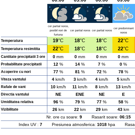
cer partial noros,
cer predominant
posibil nori de
cer partial noros
cer partial noros
noros
furtuna
19
°C
18
°C
18
°C
22
°C
Temperatura
22
°C
18
°C
18
°C
22
°C
Temperatura resimitita
0
mm
0
mm
0
mm
0
mm
Cantitate precipitatii 3 ore
12
%
14
%
7
%
0
%
Probabilitate precipitatii
77
%
81
%
72
%
78
%
Acoperire cu nori
4
km/h
3
km/h
4
km/h
5
km/h
Viteza vantului
10
km/h
11
km/h
8
km/h
13
km/h
Rafale de vant
NE
ENE
NE
E
Directia vantului
96
%
79
%
77
%
58
%
Umiditatea relativa
26
km
22
km
29
km
43
km
Vizibilitate
Nr. ore cu soare:
9
Rasarit soare:
06:15
A
Index UV :
7
Presiunea atmosferica:
1018
hpa Rasarit