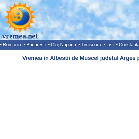
vremea.net
•
Romania
•
Bucuresti
•
Cluj-Napoca
•
Timisoara
•
Iasi
•
Constant
Vremea in Albestii de Muscel judetul Arges 