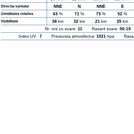
NNE
N
NNE
E
Directia vantului
63
%
71
%
73
%
52
%
Umiditatea relativa
38
km
32
km
21
km
35
km
Vizibilitate
Nr. ore cu soare:
11
Rasarit soare:
06:19
A
Index UV :
7
Presiunea atmosferica:
1021
hpa Rasarit