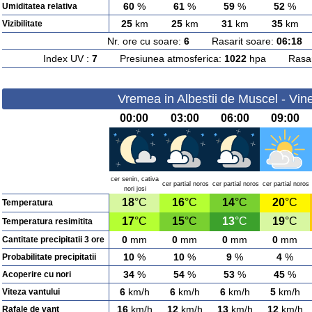
60
%
61
%
59
%
52
%
Umiditatea relativa
25
km
25
km
31
km
35
km
Vizibilitate
Nr. ore cu soare:
6
Rasarit soare:
06:18
A
Index UV :
7
Presiunea atmosferica:
1022
hpa Rasarit
Vremea in Albestii de Muscel - Vine
00:00
03:00
06:00
09:00
cer senin, cativa
cer partial noros
cer partial noros
cer partial noros
nori josi
18
°C
16
°C
14
°C
20
°C
Temperatura
17
°C
15
°C
13
°C
19
°C
Temperatura resimitita
0
mm
0
mm
0
mm
0
mm
Cantitate precipitatii 3 ore
10
%
10
%
9
%
4
%
Probabilitate precipitatii
34
%
54
%
53
%
45
%
Acoperire cu nori
6
km/h
6
km/h
6
km/h
5
km/h
Viteza vantului
16
km/h
12
km/h
13
km/h
12
km/h
Rafale de vant