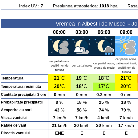
Index UV :
7
Presiunea atmosferica:
1018
hpa Rasarit
Vremea in Albestii de Muscel - Jo
00:00
03:00
06:00
09:00
cer partial noros,
cer partial noros,
cer partial noros,
cativa nori inalti,
posibil nori de
cer partial noros
averse de ploaie
posibil nori de
furtuna
furtuna
21
°C
19
°C
18
°C
21
°C
Temperatura
20
°C
18
°C
17
°C
20
°C
Temperatura resimitita
0
mm
0
mm
0.2
mm
0
mm
Cantitate precipitatii 3 ore
9
%
18
%
25
%
18
%
Probabilitate precipitatii
43
%
58
%
74
%
79
%
Acoperire cu nori
7
km/h
7
km/h
4
km/h
7
km/h
Viteza vantului
21
km/h
20
km/h
20
km/h
17
km/h
Rafale de vant
ENE
E
E
E
Directia vantului