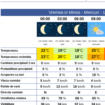
Vremea in Mirosi - Miercuri - 
00:00
03:00
06:00
09:00
cer senin, fara
cer senin, fara
cer senin, fara
cer senin, cativa
nori
nori
nori
nori josi
22
°C
19
°C
19
°C
25
°C
Temperatura
23
°C
20
°C
18
°C
27
°C
Temperatura resimitita
0
mm
0
mm
0
mm
0
mm
Cantitate precipitatii 3 ore
0
%
0
%
0
%
0
%
Probabilitate precipitatii
0
%
3
%
1
%
18
%
Acoperire cu nori
5
km/h
7
km/h
7
km/h
4
km/h
Viteza vantului
9
km/h
13
km/h
16
km/h
9
km/h
Rafale de vant
N
N
N
E
Directia vantului
69
%
78
%
68
%
65
%
Umiditatea relativa
36
km
34
km
32
km
34
km
Vizibilitate