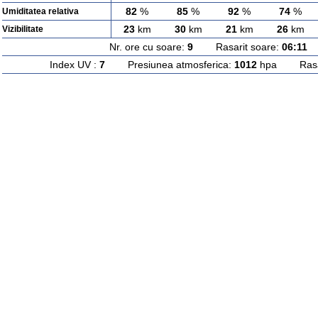
82
%
85
%
92
%
74
%
Umiditatea relativa
23
km
30
km
21
km
26
km
Vizibilitate
Nr. ore cu soare:
9
Rasarit soare:
06:11
A
Index UV :
7
Presiunea atmosferica:
1012
hpa Rasari