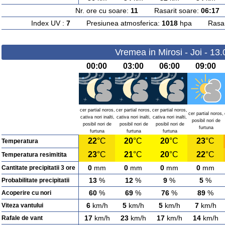
Nr. ore cu soare:
11
Rasarit soare:
06:17
A
Index UV :
7
Presiunea atmosferica:
1018
hpa Rasarit
Vremea in Mirosi - Joi - 13
00:00
03:00
06:00
09:00
cer partial noros,
cer partial noros,
cer partial noros,
cer partial noros,
cativa nori inalti,
cativa nori inalti,
cativa nori inalti,
posibil nori de
posibil nori de
posibil nori de
posibil nori de
furtuna
furtuna
furtuna
furtuna
22
°C
20
°C
20
°C
23
°C
Temperatura
23
°C
21
°C
20
°C
22
°C
Temperatura resimitita
0
mm
0
mm
0
mm
0
mm
Cantitate precipitatii 3 ore
13
%
12
%
9
%
5
%
Probabilitate precipitatii
60
%
69
%
76
%
89
%
Acoperire cu nori
6
km/h
5
km/h
5
km/h
7
km/h
Viteza vantului
17
km/h
23
km/h
17
km/h
14
km/h
Rafale de vant