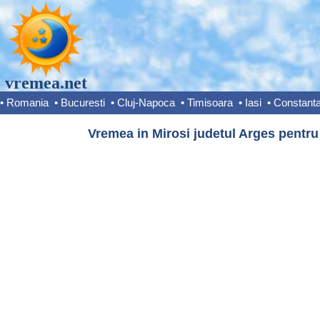
vremea.net
•
Romania
•
Bucuresti
•
Cluj-Napoca
•
Timisoara
•
Iasi
•
Constant
Vremea in Mirosi judetul Arges pentru