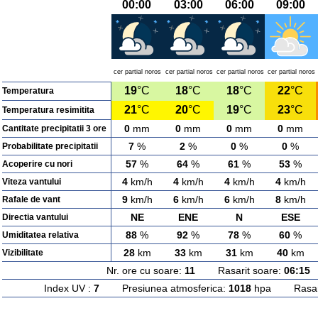
00:00
03:00
06:00
09:00
cer partial noros
cer partial noros
cer partial noros
cer partial noros
19
°C
18
°C
18
°C
22
°C
Temperatura
21
°C
20
°C
19
°C
23
°C
Temperatura resimitita
0
mm
0
mm
0
mm
0
mm
Cantitate precipitatii 3 ore
7
%
2
%
0
%
0
%
Probabilitate precipitatii
57
%
64
%
61
%
53
%
Acoperire cu nori
4
km/h
4
km/h
4
km/h
4
km/h
Viteza vantului
9
km/h
6
km/h
6
km/h
8
km/h
Rafale de vant
NE
ENE
N
ESE
Directia vantului
88
%
92
%
78
%
60
%
Umiditatea relativa
28
km
33
km
31
km
40
km
Vizibilitate
Nr. ore cu soare:
11
Rasarit soare:
06:15
A
Index UV :
7
Presiunea atmosferica:
1018
hpa Rasarit