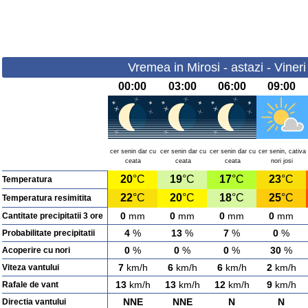
Vremea in Mirosi - astazi - Viner
00:00
03:00
06:00
09:00
cer senin dar cu
cer senin dar cu
cer senin dar cu
cer senin, cativa
ceata
ceata
ceata
nori josi
20
°C
19
°C
17
°C
23
°C
Temperatura
22
°C
20
°C
18
°C
25
°C
Temperatura resimitita
0
mm
0
mm
0
mm
0
mm
Cantitate precipitatii 3 ore
4
%
13
%
7
%
0
%
Probabilitate precipitatii
0
%
0
%
0
%
30
%
Acoperire cu nori
7
km/h
6
km/h
6
km/h
2
km/h
Viteza vantului
13
km/h
13
km/h
12
km/h
9
km/h
Rafale de vant
NNE
NNE
N
N
Directia vantului