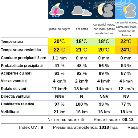
cer partial noros,
cer partial noros,
cativa nori inalti,
ploaie cu fulgere
cer noros
nori inalti, posibil
posibil nori de
nori de furtuna
furtuna
20
°C
18
°C
18
°C
22
°C
Temperatura
22
°C
21
°C
20
°C
24
°C
Temperatura resimitita
1.1
mm
0
mm
0
mm
0
mm
Cantitate precipitatii 3 ore
41
%
48
%
56
%
54
%
Probabilitate precipitatii
61
%
92
%
89
%
87
%
Acoperire cu nori
4
km/h
2
km/h
4
km/h
4
km/h
Viteza vantului
17
km/h
13
km/h
14
km/h
12
km/h
Rafale de vant
NNE
N
NNV
NV
Directia vantului
97
%
100
%
93
%
77
%
Umiditatea relativa
21
km
16
km
16
km
18
km
Vizibilitate
Nr. ore cu soare:
5
Rasarit soare:
06:13
A
Index UV :
6
Presiunea atmosferica:
1018
hpa Rasarit