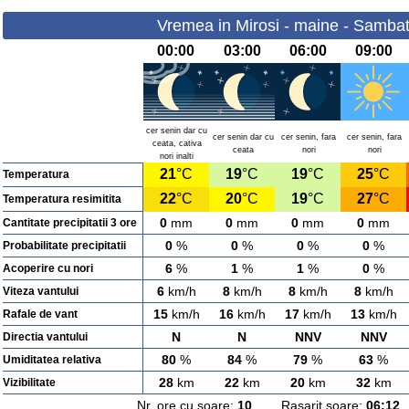
Vremea in Mirosi - maine - Sambat
00:00
03:00
06:00
09:00
cer senin dar cu
cer senin dar cu
cer senin, fara
cer senin, fara
ceata, cativa
ceata
nori
nori
nori inalti
21
°C
19
°C
19
°C
25
°C
Temperatura
22
°C
20
°C
19
°C
27
°C
Temperatura resimitita
0
mm
0
mm
0
mm
0
mm
Cantitate precipitatii 3 ore
0
%
0
%
0
%
0
%
Probabilitate precipitatii
6
%
1
%
1
%
0
%
Acoperire cu nori
6
km/h
8
km/h
8
km/h
8
km/h
Viteza vantului
15
km/h
16
km/h
17
km/h
13
km/h
Rafale de vant
N
N
NNV
NNV
Directia vantului
80
%
84
%
79
%
63
%
Umiditatea relativa
28
km
22
km
20
km
32
km
Vizibilitate
Nr. ore cu soare:
10
Rasarit soare:
06:12
A