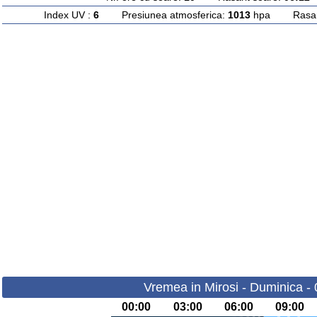
Index UV :
6
Presiunea atmosferica:
1013
hpa Rasarit
Vremea in Mirosi - Duminica -
00:00
03:00
06:00
09:00