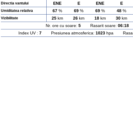
ENE
E
ENE
E
Directia vantului
67
%
69
%
69
%
48
%
Umiditatea relativa
25
km
26
km
18
km
30
km
Vizibilitate
Nr. ore cu soare:
5
Rasarit soare:
06:18
A
Index UV :
7
Presiunea atmosferica:
1023
hpa Rasarit