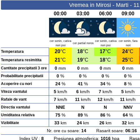
Vremea in Mirosi - Marti - 1
00:00
03:00
06:00
09:00
cer senin, cativa
cer senin, cativa
cer senin, fara
cer partial noros
nori josi
nori josi
nori
20
°C
18
°C
17
°C
24
°C
Temperatura
21
°C
19
°C
18
°C
25
°C
Temperatura resimitita
0
mm
0
mm
0
mm
0
mm
Cantitate precipitatii 3 ore
0
%
0
%
0
%
0
%
Probabilitate precipitatii
24
%
41
%
34
%
8
%
Acoperire cu nori
5
km/h
6
km/h
7
km/h
5
km/h
Viteza vantului
7
km/h
11
km/h
12
km/h
11
km/h
Rafale de vant
NNE
N
N
NNV
Directia vantului
75
%
89
%
86
%
64
%
Umiditatea relativa
33
km
24
km
26
km
32
km
Vizibilitate
Nr. ore cu soare:
14
Rasarit soare:
06:16
A
Index UV :
8
Presiunea atmosferica:
1016
hpa Rasarit