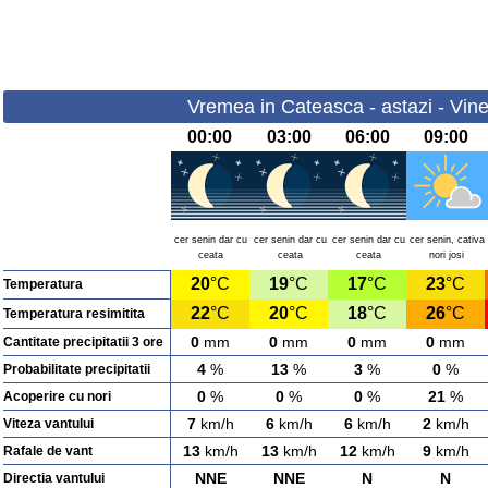
Vremea in Cateasca - astazi - Vine
00:00
03:00
06:00
09:00
cer senin dar cu
cer senin dar cu
cer senin dar cu
cer senin, cativa
ceata
ceata
ceata
nori josi
20
°C
19
°C
17
°C
23
°C
Temperatura
22
°C
20
°C
18
°C
26
°C
Temperatura resimitita
0
mm
0
mm
0
mm
0
mm
Cantitate precipitatii 3 ore
4
%
13
%
3
%
0
%
Probabilitate precipitatii
0
%
0
%
0
%
21
%
Acoperire cu nori
7
km/h
6
km/h
6
km/h
2
km/h
Viteza vantului
13
km/h
13
km/h
12
km/h
9
km/h
Rafale de vant
NNE
NNE
N
N
Directia vantului