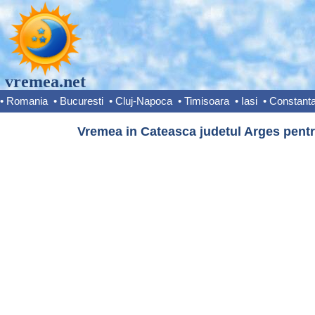
vremea.net
•
Romania
•
Bucuresti
•
Cluj-Napoca
•
Timisoara
•
Iasi
•
Constant
Vremea in Cateasca judetul Arges pentr