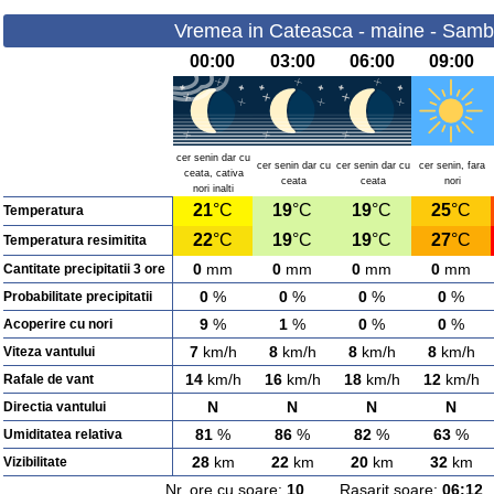
Vremea in Cateasca - maine - Samb
00:00
03:00
06:00
09:00
cer senin dar cu
cer senin dar cu
cer senin dar cu
cer senin, fara
ceata, cativa
ceata
ceata
nori
nori inalti
21
°C
19
°C
19
°C
25
°C
Temperatura
22
°C
19
°C
19
°C
27
°C
Temperatura resimitita
0
mm
0
mm
0
mm
0
mm
Cantitate precipitatii 3 ore
0
%
0
%
0
%
0
%
Probabilitate precipitatii
9
%
1
%
0
%
0
%
Acoperire cu nori
7
km/h
8
km/h
8
km/h
8
km/h
Viteza vantului
14
km/h
16
km/h
18
km/h
12
km/h
Rafale de vant
N
N
N
N
Directia vantului
81
%
86
%
82
%
63
%
Umiditatea relativa
28
km
22
km
20
km
32
km
Vizibilitate
Nr. ore cu soare:
10
Rasarit soare:
06:12
A