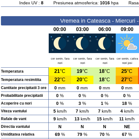
Index UV :
8
Presiunea atmosferica:
1016
hpa Rasarit
Vremea in Cateasca - Miercuri 
00:00
03:00
06:00
09:00
cer senin, fara
cer senin, fara
cer senin, fara
cer senin, cativa
nori
nori
nori
nori josi
21
°C
19
°C
18
°C
25
°C
Temperatura
22
°C
20
°C
18
°C
27
°C
Temperatura resimitita
0
mm
0
mm
0
mm
0
mm
Cantitate precipitatii 3 ore
0
%
0
%
0
%
0
%
Probabilitate precipitatii
0
%
3
%
1
%
18
%
Acoperire cu nori
5
km/h
7
km/h
7
km/h
4
km/h
Viteza vantului
9
km/h
13
km/h
15
km/h
11
km/h
Rafale de vant
N
N
N
NE
Directia vantului
69
%
79
%
70
%
67
%
Umiditatea relativa