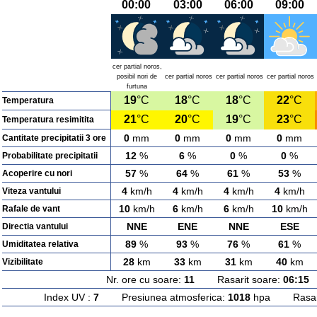
00:00
03:00
06:00
09:00
cer partial noros,
posibil nori de
cer partial noros
cer partial noros
cer partial noros
furtuna
19
°C
18
°C
18
°C
22
°C
Temperatura
21
°C
20
°C
19
°C
23
°C
Temperatura resimitita
0
mm
0
mm
0
mm
0
mm
Cantitate precipitatii 3 ore
12
%
6
%
0
%
0
%
Probabilitate precipitatii
57
%
64
%
61
%
53
%
Acoperire cu nori
4
km/h
4
km/h
4
km/h
4
km/h
Viteza vantului
10
km/h
6
km/h
6
km/h
10
km/h
Rafale de vant
NNE
ENE
NNE
ESE
Directia vantului
89
%
93
%
76
%
61
%
Umiditatea relativa
28
km
33
km
31
km
40
km
Vizibilitate
Nr. ore cu soare:
11
Rasarit soare:
06:15
A
Index UV :
7
Presiunea atmosferica:
1018
hpa Rasarit