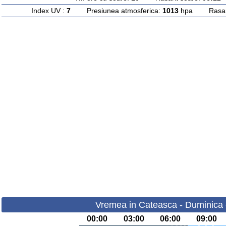
Index UV :
7
Presiunea atmosferica:
1013
hpa Rasarit
Vremea in Cateasca - Duminica 
00:00
03:00
06:00
09:00