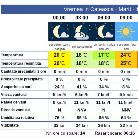
Vremea in Cateasca - Marti - 
00:00
03:00
06:00
09:00
cer senin, cativa
cer senin, cativa
cer senin, fara
cer partial noros
nori josi
nori josi
nori
20
°C
18
°C
17
°C
24
°C
Temperatura
20
°C
18
°C
18
°C
25
°C
Temperatura resimitita
0
mm
0
mm
0
mm
0
mm
Cantitate precipitatii 3 ore
0
%
0
%
0
%
0
%
Probabilitate precipitatii
24
%
41
%
34
%
8
%
Acoperire cu nori
5
km/h
6
km/h
7
km/h
5
km/h
Viteza vantului
8
km/h
11
km/h
11
km/h
11
km/h
Rafale de vant
N
NNV
N
NNV
Directia vantului
76
%
89
%
85
%
64
%
Umiditatea relativa
33
km
24
km
26
km
32
km
Vizibilitate
Nr. ore cu soare:
14
Rasarit soare:
06:16
A