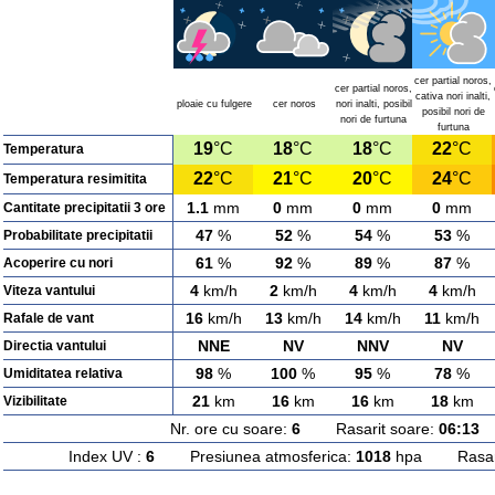
cer partial noros,
cer partial noros,
cativa nori inalti,
ploaie cu fulgere
cer noros
nori inalti, posibil
posibil nori de
nori de furtuna
furtuna
19
°C
18
°C
18
°C
22
°C
Temperatura
22
°C
21
°C
20
°C
24
°C
Temperatura resimitita
1.1
mm
0
mm
0
mm
0
mm
Cantitate precipitatii 3 ore
47
%
52
%
54
%
53
%
Probabilitate precipitatii
61
%
92
%
89
%
87
%
Acoperire cu nori
4
km/h
2
km/h
4
km/h
4
km/h
Viteza vantului
16
km/h
13
km/h
14
km/h
11
km/h
Rafale de vant
NNE
NV
NNV
NV
Directia vantului
98
%
100
%
95
%
78
%
Umiditatea relativa
21
km
16
km
16
km
18
km
Vizibilitate
Nr. ore cu soare:
6
Rasarit soare:
06:13
A
Index UV :
6
Presiunea atmosferica:
1018
hpa Rasarit