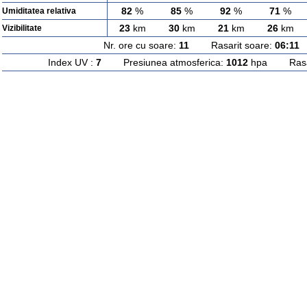
82
%
85
%
92
%
71
%
Umiditatea relativa
23
km
30
km
21
km
26
km
Vizibilitate
Nr. ore cu soare:
11
Rasarit soare:
06:11
A
Index UV :
7
Presiunea atmosferica:
1012
hpa Rasari