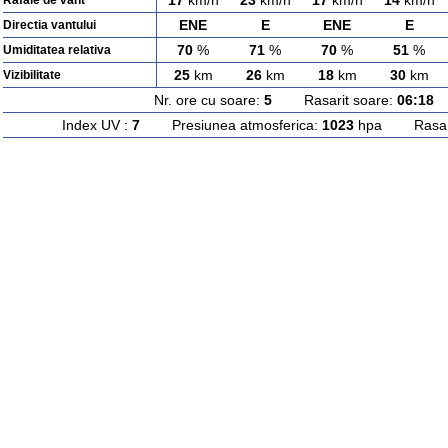
17
km/h
23
km/h
17
km/h
14
km/h
Rafale de vant
ENE
E
ENE
E
Directia vantului
70
%
71
%
70
%
51
%
Umiditatea relativa
25
km
26
km
18
km
30
km
Vizibilitate
Nr. ore cu soare:
5
Rasarit soare:
06:18
A
Index UV :
7
Presiunea atmosferica:
1023
hpa Rasarit