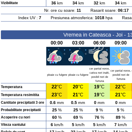
36
km
34
km
32
km
34
km
Vizibilitate
Nr. ore cu soare:
11
Rasarit soare:
06:17
A
Index UV :
7
Presiunea atmosferica:
1018
hpa Rasarit
Vremea in Cateasca - Joi - 1
00:00
03:00
06:00
09:00
cer partial noros,
cer partial noros,
cativa nori inalti,
ploaie cu fulgere
ploaie cu fulgere
posibil nori de
posibil nori de
furtuna
furtuna
22
°C
20
°C
19
°C
22
°C
Temperatura
23
°C
21
°C
19
°C
21
°C
Temperatura resimitita
0.6
mm
0.5
mm
0
mm
0
mm
Cantitate precipitatii 3 ore
25
%
25
%
9
%
5
%
Probabilitate precipitatii
60
%
69
%
76
%
89
%
Acoperire cu nori
6
km/h
5
km/h
5
km/h
7
km/h
Viteza vantului