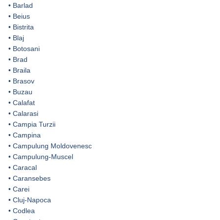
•
Barlad
•
Beius
•
Bistrita
•
Blaj
•
Botosani
•
Brad
•
Braila
•
Brasov
•
Buzau
•
Calafat
•
Calarasi
•
Campia Turzii
•
Campina
•
Campulung Moldovenesc
•
Campulung-Muscel
•
Caracal
•
Caransebes
•
Carei
•
Cluj-Napoca
•
Codlea