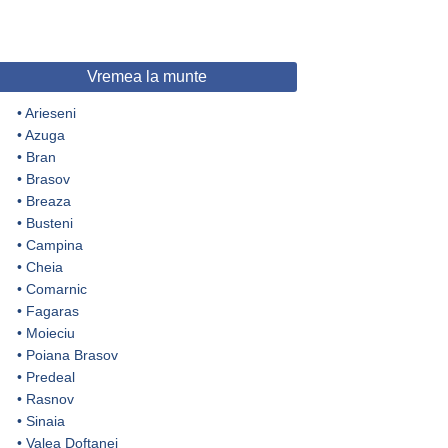
Vremea la munte
•
Arieseni
•
Azuga
•
Bran
•
Brasov
•
Breaza
•
Busteni
•
Campina
•
Cheia
•
Comarnic
•
Fagaras
•
Moieciu
•
Poiana Brasov
•
Predeal
•
Rasnov
•
Sinaia
•
Valea Doftanei