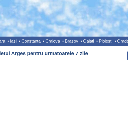
ara
•
Iasi
•
Constanta
•
Craiova
•
Brasov
•
Galati
•
Ploiesti
•
Orad
etul Arges pentru urmatoarele 7 zile