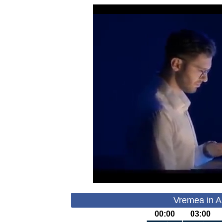
Vremea in A
00:00
03:00