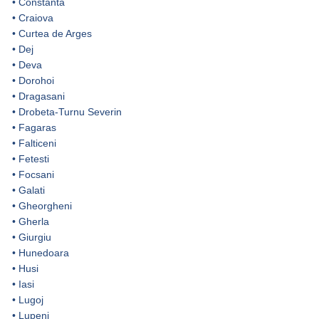
•
Constanta
•
Craiova
•
Curtea de Arges
•
Dej
•
Deva
•
Dorohoi
•
Dragasani
•
Drobeta-Turnu Severin
•
Fagaras
•
Falticeni
•
Fetesti
•
Focsani
•
Galati
•
Gheorgheni
•
Gherla
•
Giurgiu
•
Hunedoara
•
Husi
•
Iasi
•
Lugoj
•
Lupeni