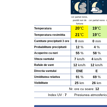
cer partial noros,
posibil nori de
cer partial noros
c
furtuna
20
°C
19
°C
Temperatura
21
°C
19
°C
Temperatura resimitita
0
mm
0
mm
Cantitate precipitatii 3 ore
12
%
4
%
Probabilitate precipitatii
55
%
58
%
Acoperire cu nori
7
km/h
4
km/h
Viteza vantului
12
km/h
12
km/h
Rafale de vant
ENE
E
Directia vantului
91
%
69
%
Umiditatea relativa
25
km
26
km
Vizibilitate
Nr. ore cu soare:
12
Ras
Index UV :
7
Presiunea atmosferic