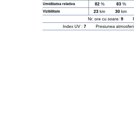
82
%
83
%
Umiditatea relativa
23
km
30
km
Vizibilitate
Nr. ore cu soare:
9
Rasa
Index UV :
7
Presiunea atmosferi