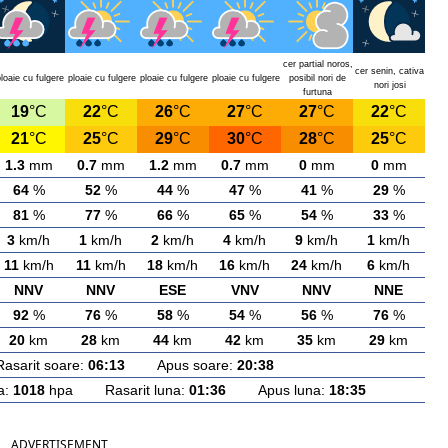
cer partial noros,
cer senin, cativa
loaie cu fulgere
ploaie cu fulgere
ploaie cu fulgere
ploaie cu fulgere
posibil nori de
nori josi
furtuna
19
°C
22
°C
26
°C
27
°C
27
°C
22
°C
21
°C
25
°C
29
°C
30
°C
28
°C
25
°C
1.3
mm
0.7
mm
1.2
mm
0.7
mm
0
mm
0
mm
64
%
52
%
44
%
47
%
41
%
29
%
81
%
77
%
66
%
65
%
54
%
33
%
3
km/h
1
km/h
2
km/h
4
km/h
9
km/h
1
km/h
11
km/h
11
km/h
18
km/h
16
km/h
24
km/h
6
km/h
NNV
NNV
ESE
VNV
NNV
NNE
92
%
76
%
58
%
54
%
56
%
76
%
20
km
28
km
44
km
42
km
35
km
29
km
rit soare:
06:13
Apus soare:
20:38
a:
1018
hpa Rasarit luna:
01:36
Apus luna:
18:35
ADVERTISEMENT