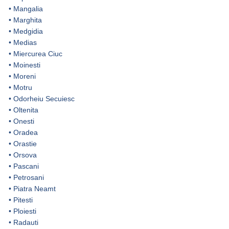
•
Mangalia
•
Marghita
•
Medgidia
•
Medias
•
Miercurea Ciuc
•
Moinesti
•
Moreni
•
Motru
•
Odorheiu Secuiesc
•
Oltenita
•
Onesti
•
Oradea
•
Orastie
•
Orsova
•
Pascani
•
Petrosani
•
Piatra Neamt
•
Pitesti
•
Ploiesti
•
Radauti