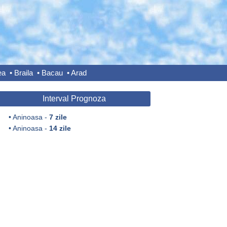
ea
•
Braila
•
Bacau
•
Arad
Interval Prognoza
•
Aninoasa -
7 zile
•
Aninoasa -
14 zile