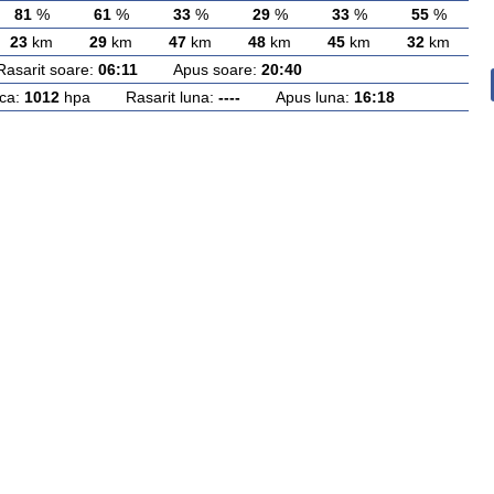
81
%
61
%
33
%
29
%
33
%
55
%
23
km
29
km
47
km
48
km
45
km
32
km
rit soare:
06:11
Apus soare:
20:40
ca:
1012
hpa Rasarit luna:
----
Apus luna:
16:18