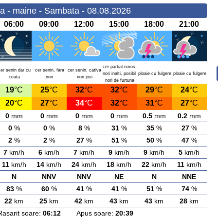
a - maine - Sambata - 08.08.2026
06:00
09:00
12:00
15:00
18:00
21:00
cer partial noros,
cer senin dar cu
cer senin, fara
cer senin, cativa
nori inalti, posibil
ploaie cu fulgere
ploaie cu fulgere
ceata
nori
nori josi
nori de furtuna
19
°C
25
°C
32
°C
32
°C
29
°C
24
°C
20
°C
27
°C
34
°C
32
°C
31
°C
27
°C
0
mm
0
mm
0
mm
0
mm
0.5
mm
0.2
mm
0
%
0
%
8
%
31
%
35
%
27
%
2
%
2
%
27
%
51
%
50
%
47
%
7
km/h
6
km/h
7
km/h
9
km/h
9
km/h
5
km/h
11
km/h
14
km/h
24
km/h
18
km/h
22
km/h
11
km/h
N
NNV
NNV
NE
N
NNE
83
%
60
%
41
%
41
%
51
%
74
%
22
km
25
km
42
km
43
km
43
km
28
km
rit soare:
06:12
Apus soare:
20:39