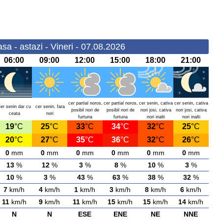
a - astazi - Vineri - 07.08.2026
06:00
09:00
12:00
15:00
18:00
21:00
cer partial noros,
cer partial noros,
cer senin, cativa
cer senin, cativa
cer senin dar cu
cer senin, fara
posibil nori de
posibil nori de
nori josi, cativa
nori josi, cativa
ceata
nori
furtuna
furtuna
nori inalti
nori inalti
19
°C
25
°C
33
°C
34
°C
32
°C
25
°C
20
°C
27
°C
35
°C
36
°C
32
°C
26
°C
0
mm
0
mm
0
mm
0
mm
0
mm
0
mm
13
%
12
%
3
%
8
%
10
%
3
%
10
%
3
%
43
%
63
%
38
%
32
%
7
km/h
4
km/h
1
km/h
3
km/h
8
km/h
6
km/h
11
km/h
9
km/h
11
km/h
15
km/h
15
km/h
14
km/h
N
N
ESE
ENE
NE
NNE