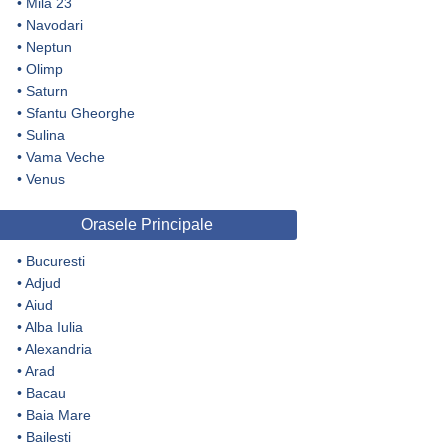
•
Mila 23
•
Navodari
•
Neptun
•
Olimp
•
Saturn
•
Sfantu Gheorghe
•
Sulina
•
Vama Veche
•
Venus
Orasele Principale
•
Bucuresti
•
Adjud
•
Aiud
•
Alba Iulia
•
Alexandria
•
Arad
•
Bacau
•
Baia Mare
•
Bailesti