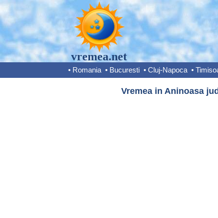
vremea.net
•
Romania
•
Bucuresti
•
Cluj-Napoca
•
Timiso
Vremea in Aninoasa jud