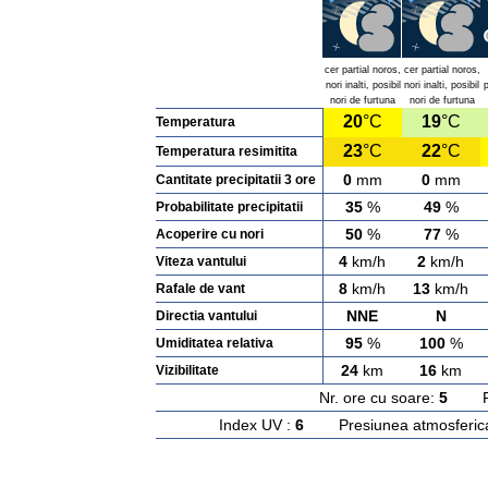
cer partial noros,
cer partial noros,
nori inalti, posibil
nori inalti, posibil
p
nori de furtuna
nori de furtuna
20
°C
19
°C
Temperatura
23
°C
22
°C
Temperatura resimitita
0
mm
0
mm
Cantitate precipitatii 3 ore
35
%
49
%
Probabilitate precipitatii
50
%
77
%
Acoperire cu nori
4
km/h
2
km/h
Viteza vantului
8
km/h
13
km/h
Rafale de vant
NNE
N
Directia vantului
95
%
100
%
Umiditatea relativa
24
km
16
km
Vizibilitate
Nr. ore cu soare:
5
Rasa
Index UV :
6
Presiunea atmosferic