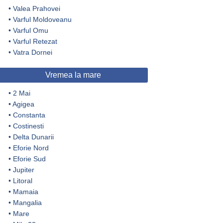
•
Valea Prahovei
•
Varful Moldoveanu
•
Varful Omu
•
Varful Retezat
•
Vatra Dornei
Vremea la mare
•
2 Mai
•
Agigea
•
Constanta
•
Costinesti
•
Delta Dunarii
•
Eforie Nord
•
Eforie Sud
•
Jupiter
•
Litoral
•
Mamaia
•
Mangalia
•
Mare