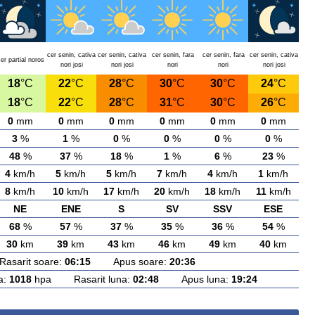
cer senin, cativa
cer senin, cativa
cer senin, fara
cer senin, fara
cer senin, cativa
er partial noros
nori josi
nori josi
nori
nori
nori josi
18
°C
22
°C
28
°C
30
°C
30
°C
24
°C
18
°C
22
°C
28
°C
31
°C
30
°C
26
°C
0
mm
0
mm
0
mm
0
mm
0
mm
0
mm
3
%
1
%
0
%
0
%
0
%
0
%
48
%
37
%
18
%
1
%
6
%
23
%
4
km/h
5
km/h
5
km/h
7
km/h
4
km/h
1
km/h
8
km/h
10
km/h
17
km/h
20
km/h
18
km/h
11
km/h
NE
ENE
S
SV
SSV
ESE
68
%
57
%
37
%
35
%
36
%
54
%
30
km
39
km
43
km
46
km
49
km
40
km
arit soare:
06:15
Apus soare:
20:36
a:
1018
hpa Rasarit luna:
02:48
Apus luna:
19:24