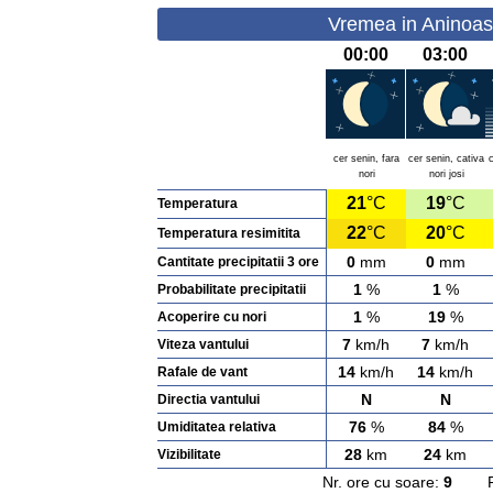
Vremea in Aninoas
00:00
03:00
cer senin, fara
cer senin, cativa
nori
nori josi
21
°C
19
°C
Temperatura
22
°C
20
°C
Temperatura resimitita
0
mm
0
mm
Cantitate precipitatii 3 ore
1
%
1
%
Probabilitate precipitatii
1
%
19
%
Acoperire cu nori
7
km/h
7
km/h
Viteza vantului
14
km/h
14
km/h
Rafale de vant
N
N
Directia vantului
76
%
84
%
Umiditatea relativa
28
km
24
km
Vizibilitate
Nr. ore cu soare:
9
Rasa