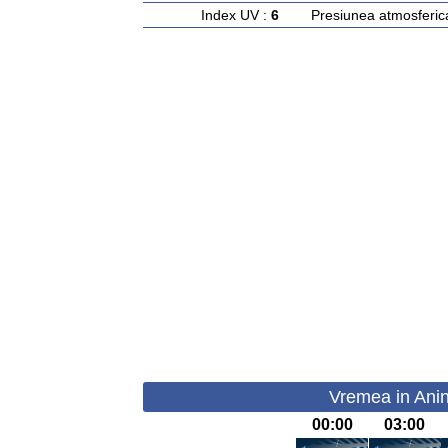
Index UV :
6
Presiunea atmosferic
Vremea in Anin
00:00
03:00