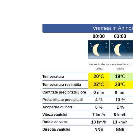
Vremea in Aninoas
00:00
03:00
cer senin dar cu
cer senin dar cu
ceata
ceata
20
°C
19
°C
Temperatura
22
°C
20
°C
Temperatura resimitita
0
mm
0
mm
Cantitate precipitatii 3 ore
4
%
13
%
Probabilitate precipitatii
0
%
1
%
Acoperire cu nori
7
km/h
6
km/h
Viteza vantului
13
km/h
13
km/h
Rafale de vant
NNE
NNE
Directia vantului