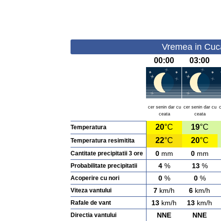
Vremea in Cuca 
00:00
03:00
cer senin dar cu
cer senin dar cu
ceata
ceata
20
°C
19
°C
Temperatura
22
°C
20
°C
Temperatura resimitita
0
mm
0
mm
Cantitate precipitatii 3 ore
4
%
13
%
Probabilitate precipitatii
0
%
0
%
Acoperire cu nori
7
km/h
6
km/h
Viteza vantului
13
km/h
13
km/h
Rafale de vant
NNE
NNE
Directia vantului