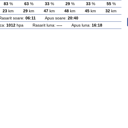
83
%
63
%
33
%
29
%
33
%
55
%
23
km
29
km
47
km
48
km
45
km
32
km
rit soare:
06:11
Apus soare:
20:40
ca:
1012
hpa Rasarit luna:
----
Apus luna:
16:18