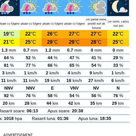
cer partial noros,
cer senin, cativa
loaie cu fulgere
ploaie cu fulgere
ploaie cu fulgere
ploaie cu fulgere
posibil nori de
nori josi
furtuna
19
°C
22
°C
26
°C
27
°C
27
°C
22
°C
21
°C
25
°C
29
°C
29
°C
28
°C
25
°C
1.3
mm
0.7
mm
1.2
mm
0.7
mm
0
mm
0
mm
64
%
52
%
44
%
47
%
41
%
29
%
81
%
77
%
66
%
65
%
54
%
33
%
3
km/h
1
km/h
2
km/h
4
km/h
9
km/h
1
km/h
11
km/h
11
km/h
19
km/h
16
km/h
27
km/h
6
km/h
NNV
NNV
E
VNV
NV
N
92
%
76
%
58
%
54
%
56
%
76
%
20
km
28
km
44
km
42
km
35
km
29
km
rit soare:
06:13
Apus soare:
20:38
a:
1018
hpa Rasarit luna:
01:36
Apus luna:
18:35
ADVERTISEMENT