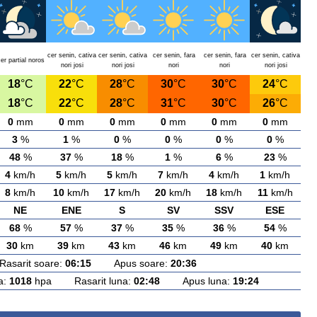
cer senin, cativa
cer senin, cativa
cer senin, fara
cer senin, fara
cer senin, cativa
er partial noros
nori josi
nori josi
nori
nori
nori josi
18
°C
22
°C
28
°C
30
°C
30
°C
24
°C
18
°C
22
°C
28
°C
31
°C
30
°C
26
°C
0
mm
0
mm
0
mm
0
mm
0
mm
0
mm
3
%
1
%
0
%
0
%
0
%
0
%
48
%
37
%
18
%
1
%
6
%
23
%
4
km/h
5
km/h
5
km/h
7
km/h
4
km/h
1
km/h
8
km/h
10
km/h
17
km/h
20
km/h
18
km/h
11
km/h
NE
ENE
S
SV
SSV
ESE
68
%
57
%
37
%
35
%
36
%
54
%
30
km
39
km
43
km
46
km
49
km
40
km
arit soare:
06:15
Apus soare:
20:36
a:
1018
hpa Rasarit luna:
02:48
Apus luna:
19:24