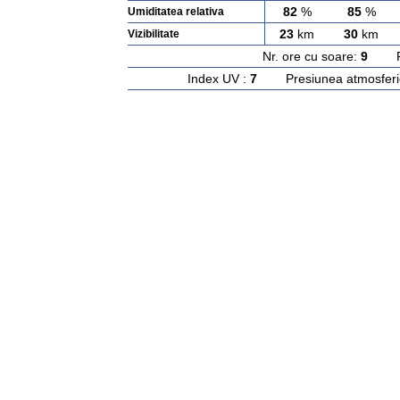
82
%
85
%
Umiditatea relativa
23
km
30
km
Vizibilitate
Nr. ore cu soare:
9
Rasa
Index UV :
7
Presiunea atmosferi