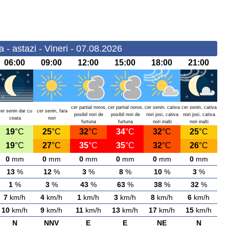
- astazi - Vineri - 07.08.2026
06:00
09:00
12:00
15:00
18:00
21:00
cer partial noros,
cer partial noros,
cer senin, cativa
cer senin, cativa
cer senin dar cu
cer senin, fara
posibil nori de
posibil nori de
nori josi, cativa
nori josi, cativa
ceata
nori
furtuna
furtuna
nori inalti
nori inalti
19
°C
25
°C
32
°C
34
°C
32
°C
25
°C
19
°C
27
°C
35
°C
35
°C
32
°C
26
°C
0
mm
0
mm
0
mm
0
mm
0
mm
0
mm
13
%
12
%
3
%
8
%
10
%
3
%
1
%
3
%
43
%
63
%
38
%
32
%
7
km/h
4
km/h
1
km/h
3
km/h
8
km/h
6
km/h
10
km/h
9
km/h
11
km/h
13
km/h
17
km/h
15
km/h
N
NNV
E
E
NE
N