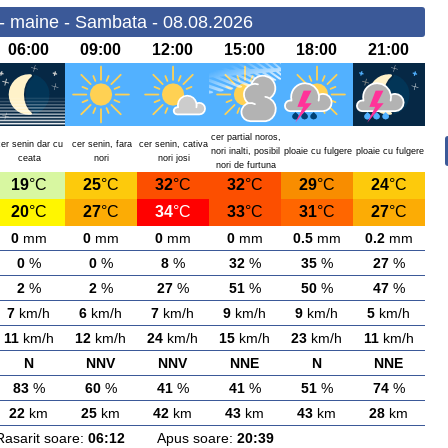
- maine - Sambata - 08.08.2026
06:00
09:00
12:00
15:00
18:00
21:00
cer partial noros,
cer senin dar cu
cer senin, fara
cer senin, cativa
nori inalti, posibil
ploaie cu fulgere
ploaie cu fulgere
ceata
nori
nori josi
nori de furtuna
19
°C
25
°C
32
°C
32
°C
29
°C
24
°C
20
°C
27
°C
34
°C
33
°C
31
°C
27
°C
0
mm
0
mm
0
mm
0
mm
0.5
mm
0.2
mm
0
%
0
%
8
%
32
%
35
%
27
%
2
%
2
%
27
%
51
%
50
%
47
%
7
km/h
6
km/h
7
km/h
9
km/h
9
km/h
5
km/h
11
km/h
12
km/h
24
km/h
15
km/h
23
km/h
11
km/h
N
NNV
NNV
NNE
N
NNE
83
%
60
%
41
%
41
%
51
%
74
%
22
km
25
km
42
km
43
km
43
km
28
km
rit soare:
06:12
Apus soare:
20:39