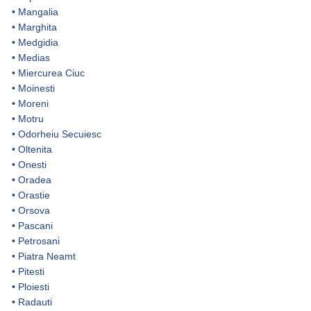
•
Mangalia
•
Marghita
•
Medgidia
•
Medias
•
Miercurea Ciuc
•
Moinesti
•
Moreni
•
Motru
•
Odorheiu Secuiesc
•
Oltenita
•
Onesti
•
Oradea
•
Orastie
•
Orsova
•
Pascani
•
Petrosani
•
Piatra Neamt
•
Pitesti
•
Ploiesti
•
Radauti