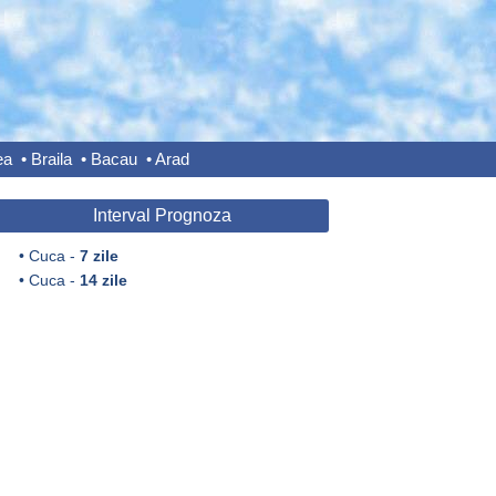
ea
•
Braila
•
Bacau
•
Arad
Interval Prognoza
•
Cuca -
7 zile
•
Cuca -
14 zile