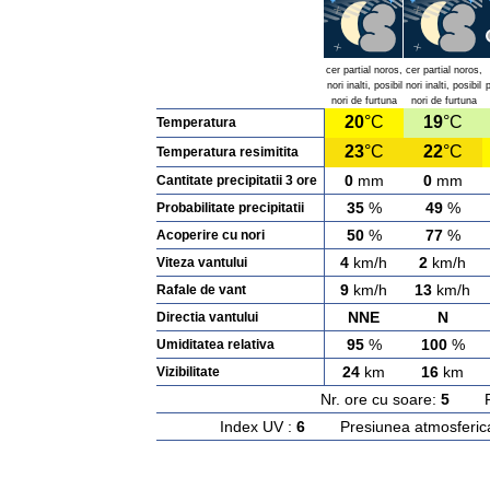
cer partial noros,
cer partial noros,
nori inalti, posibil
nori inalti, posibil
p
nori de furtuna
nori de furtuna
20
°C
19
°C
Temperatura
23
°C
22
°C
Temperatura resimitita
0
mm
0
mm
Cantitate precipitatii 3 ore
35
%
49
%
Probabilitate precipitatii
50
%
77
%
Acoperire cu nori
4
km/h
2
km/h
Viteza vantului
9
km/h
13
km/h
Rafale de vant
NNE
N
Directia vantului
95
%
100
%
Umiditatea relativa
24
km
16
km
Vizibilitate
Nr. ore cu soare:
5
Rasa
Index UV :
6
Presiunea atmosferic