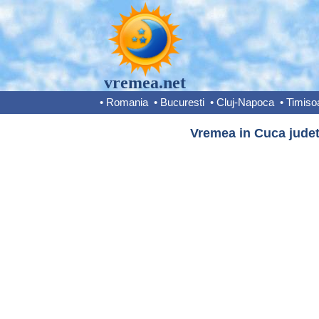
vremea.net
•
Romania
•
Bucuresti
•
Cluj-Napoca
•
Timiso
Vremea in Cuca judet