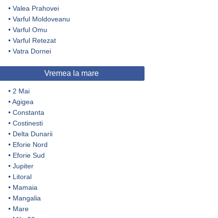
•
Valea Prahovei
•
Varful Moldoveanu
•
Varful Omu
•
Varful Retezat
•
Vatra Dornei
Vremea la mare
•
2 Mai
•
Agigea
•
Constanta
•
Costinesti
•
Delta Dunarii
•
Eforie Nord
•
Eforie Sud
•
Jupiter
•
Litoral
•
Mamaia
•
Mangalia
•
Mare