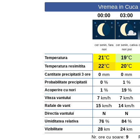
Vremea in Cuca 
00:00
03:00
cer senin, fara
cer senin, cativa
nori
nori josi
21
°C
19
°C
Temperatura
22
°C
20
°C
Temperatura resimitita
0
mm
0
mm
Cantitate precipitatii 3 ore
0
%
1
%
Probabilitate precipitatii
1
%
19
%
Acoperire cu nori
7
km/h
7
km/h
Viteza vantului
15
km/h
14
km/h
Rafale de vant
N
N
Directia vantului
76
%
84
%
Umiditatea relativa
28
km
24
km
Vizibilitate
Nr. ore cu soare:
9
Rasa