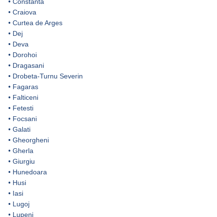
•
Constanta
•
Craiova
•
Curtea de Arges
•
Dej
•
Deva
•
Dorohoi
•
Dragasani
•
Drobeta-Turnu Severin
•
Fagaras
•
Falticeni
•
Fetesti
•
Focsani
•
Galati
•
Gheorgheni
•
Gherla
•
Giurgiu
•
Hunedoara
•
Husi
•
Iasi
•
Lugoj
•
Lupeni