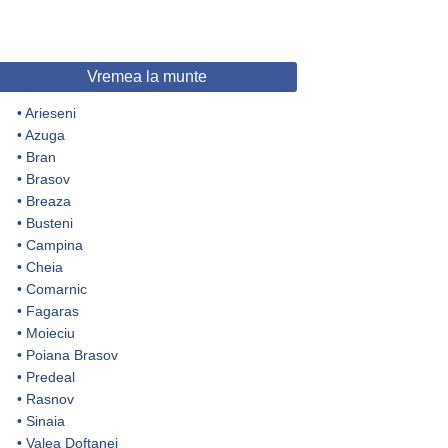
Vremea la munte
•
Arieseni
•
Azuga
•
Bran
•
Brasov
•
Breaza
•
Busteni
•
Campina
•
Cheia
•
Comarnic
•
Fagaras
•
Moieciu
•
Poiana Brasov
•
Predeal
•
Rasnov
•
Sinaia
•
Valea Doftanei