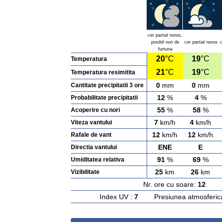
cer partial noros,
posibil nori de
cer partial noros
c
furtuna
20
°C
19
°C
Temperatura
21
°C
19
°C
Temperatura resimitita
0
mm
0
mm
Cantitate precipitatii 3 ore
12
%
4
%
Probabilitate precipitatii
55
%
58
%
Acoperire cu nori
7
km/h
4
km/h
Viteza vantului
12
km/h
12
km/h
Rafale de vant
ENE
E
Directia vantului
91
%
69
%
Umiditatea relativa
25
km
26
km
Vizibilitate
Nr. ore cu soare:
12
Ras
Index UV :
7
Presiunea atmosferic