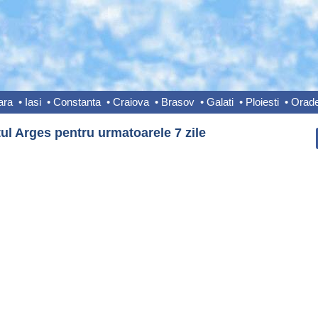
ara
•
Iasi
•
Constanta
•
Craiova
•
Brasov
•
Galati
•
Ploiesti
•
Orad
ul Arges pentru urmatoarele 7 zile