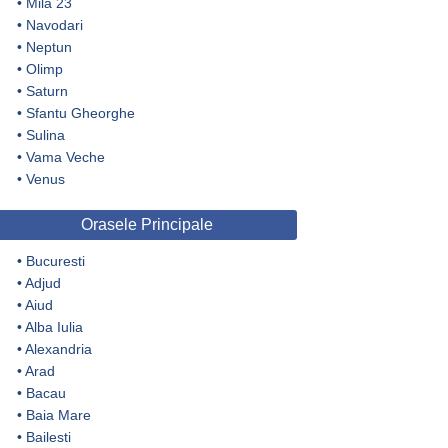
•
Mila 23
•
Navodari
•
Neptun
•
Olimp
•
Saturn
•
Sfantu Gheorghe
•
Sulina
•
Vama Veche
•
Venus
Orasele Principale
•
Bucuresti
•
Adjud
•
Aiud
•
Alba Iulia
•
Alexandria
•
Arad
•
Bacau
•
Baia Mare
•
Bailesti