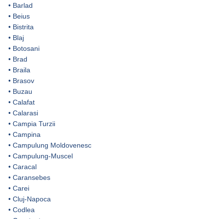
•
Barlad
•
Beius
•
Bistrita
•
Blaj
•
Botosani
•
Brad
•
Braila
•
Brasov
•
Buzau
•
Calafat
•
Calarasi
•
Campia Turzii
•
Campina
•
Campulung Moldovenesc
•
Campulung-Muscel
•
Caracal
•
Caransebes
•
Carei
•
Cluj-Napoca
•
Codlea