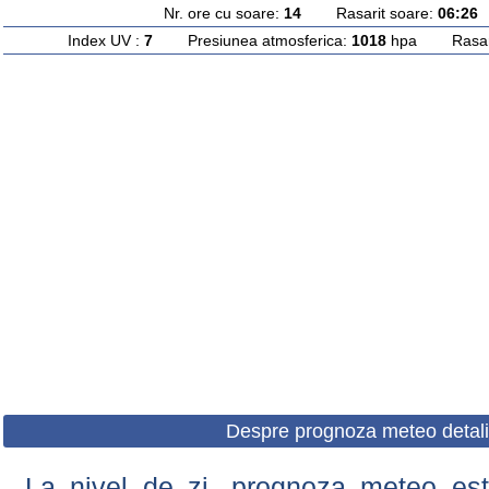
Nr. ore cu soare:
14
Rasarit soare:
06:26
A
Index UV :
7
Presiunea atmosferica:
1018
hpa Rasarit
Despre prognoza meteo detali
La nivel de zi, prognoza meteo este