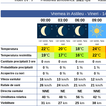
Index UV :
7
Presiunea atmosferica:
1021
hpa Rasarit
Vremea in Astileu - Vineri - 
00:00
03:00
06:00
09:00
cer senin, fara
cer senin, fara
cer senin, fara
cer senin, fara
nori
nori
nori
nori
22
°C
20
°C
18
°C
24
°C
Temperatura
19
°C
17
°C
16
°C
22
°C
Temperatura resimitita
0
mm
0
mm
0
mm
0
mm
Cantitate precipitatii 3 ore
0
%
0
%
1
%
1
%
Probabilitate precipitatii
0
%
0
%
0
%
0
%
Acoperire cu nori
16
km/h
13
km/h
10
km/h
12
km/h
Viteza vantului
26
km/h
24
km/h
21
km/h
21
km/h
Rafale de vant
NNE
NE
NE
NNE
Directia vantului
40
%
48
%
56
%
42
%
Umiditatea relativa
31
km
27
km
25
km
38
km
Vizibilitate