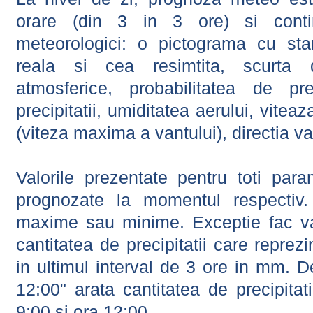
orare (din 3 in 3 ore) si contin
meteorologici: o pictograma cu sta
reala si cea resimtita, scurta d
atmosferice, probabilitatea de prec
precipitatii, umiditatea aerului, viteaz
(viteza maxima a vantului), directia va
Valorile prezentate pentru toti param
prognozate la momentul respectiv.
maxime sau minime. Exceptie fac val
cantitatea de precipitatii care reprez
in ultimul interval de 3 ore in mm.
12:00" arata cantitatea de precipitat
9:00 si ora 12:00.