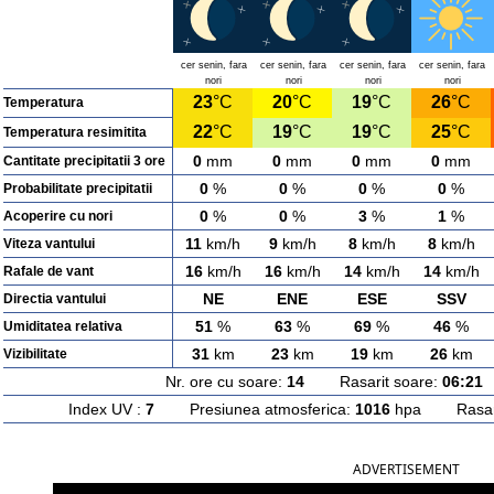
cer senin, fara
cer senin, fara
cer senin, fara
cer senin, fara
nori
nori
nori
nori
23
°C
20
°C
19
°C
26
°C
Temperatura
22
°C
19
°C
19
°C
25
°C
Temperatura resimitita
0
mm
0
mm
0
mm
0
mm
Cantitate precipitatii 3 ore
0
%
0
%
0
%
0
%
Probabilitate precipitatii
0
%
0
%
3
%
1
%
Acoperire cu nori
11
km/h
9
km/h
8
km/h
8
km/h
Viteza vantului
16
km/h
16
km/h
14
km/h
14
km/h
Rafale de vant
NE
ENE
ESE
SSV
Directia vantului
51
%
63
%
69
%
46
%
Umiditatea relativa
31
km
23
km
19
km
26
km
Vizibilitate
Nr. ore cu soare:
14
Rasarit soare:
06:21
A
Index UV :
7
Presiunea atmosferica:
1016
hpa Rasarit
ADVERTISEMENT