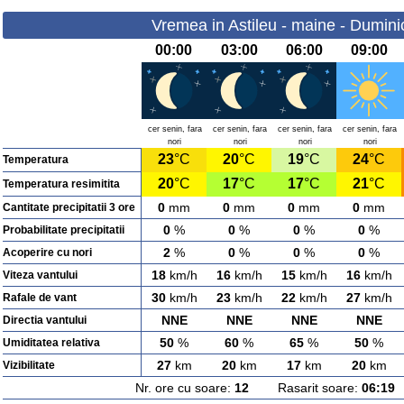
Vremea in Astileu - maine - Dumini
00:00
03:00
06:00
09:00
cer senin, fara
cer senin, fara
cer senin, fara
cer senin, fara
nori
nori
nori
nori
23
°C
20
°C
19
°C
24
°C
Temperatura
20
°C
17
°C
17
°C
21
°C
Temperatura resimitita
0
mm
0
mm
0
mm
0
mm
Cantitate precipitatii 3 ore
0
%
0
%
0
%
0
%
Probabilitate precipitatii
2
%
0
%
0
%
0
%
Acoperire cu nori
18
km/h
16
km/h
15
km/h
16
km/h
Viteza vantului
30
km/h
23
km/h
22
km/h
27
km/h
Rafale de vant
NNE
NNE
NNE
NNE
Directia vantului
50
%
60
%
65
%
50
%
Umiditatea relativa
27
km
20
km
17
km
20
km
Vizibilitate
Nr. ore cu soare:
12
Rasarit soare:
06:19
A