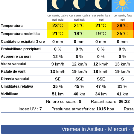
cer senin, cativa
cer senin, cativa
cer senin, fara
cer senin, fara
nori inalti
nori inalti
nori
nori
23
°C
21
°C
21
°C
28
°C
Temperatura
21
°C
18
°C
19
°C
25
°C
Temperatura resimitita
0
mm
0
mm
0
mm
0
mm
Cantitate precipitatii 3 ore
0
%
0
%
0
%
0
%
Probabilitate precipitatii
12
%
6
%
0
%
0
%
Acoperire cu nori
9
km/h
12
km/h
12
km/h
13
km/h
Viteza vantului
13
km/h
19
km/h
18
km/h
19
km/h
Rafale de vant
SE
SSE
SSE
S
Directia vantului
35
%
45
%
47
%
31
%
Umiditatea relativa
51
km
40
km
34
km
41
km
Vizibilitate
Nr. ore cu soare:
9
Rasarit soare:
06:22
A
Index UV :
7
Presiunea atmosferica:
1015
hpa Rasarit
Vremea in Astileu - Miercuri -