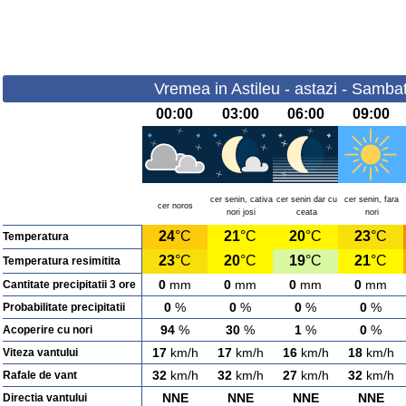
Vremea in Astileu - astazi - Samba
00:00
03:00
06:00
09:00
cer senin, cativa
cer senin dar cu
cer senin, fara
cer noros
nori josi
ceata
nori
24
°C
21
°C
20
°C
23
°C
Temperatura
23
°C
20
°C
19
°C
21
°C
Temperatura resimitita
0
mm
0
mm
0
mm
0
mm
Cantitate precipitatii 3 ore
0
%
0
%
0
%
0
%
Probabilitate precipitatii
94
%
30
%
1
%
0
%
Acoperire cu nori
17
km/h
17
km/h
16
km/h
18
km/h
Viteza vantului
32
km/h
32
km/h
27
km/h
32
km/h
Rafale de vant
NNE
NNE
NNE
NNE
Directia vantului