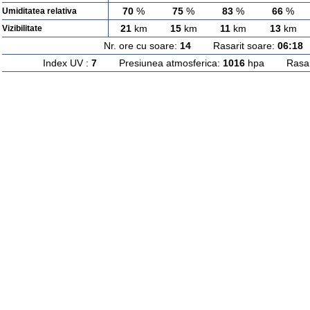
70
%
75
%
83
%
66
%
Umiditatea relativa
21
km
15
km
11
km
13
km
Vizibilitate
Nr. ore cu soare:
14
Rasarit soare:
06:18
A
Index UV :
7
Presiunea atmosferica:
1016
hpa Rasarit