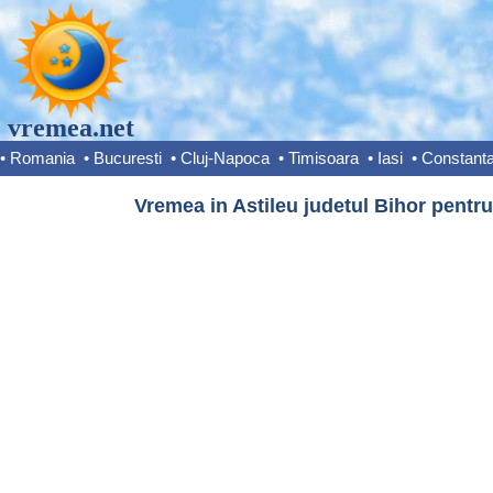
vremea.net
•
Romania
•
Bucuresti
•
Cluj-Napoca
•
Timisoara
•
Iasi
•
Constant
Vremea in Astileu judetul Bihor pentru