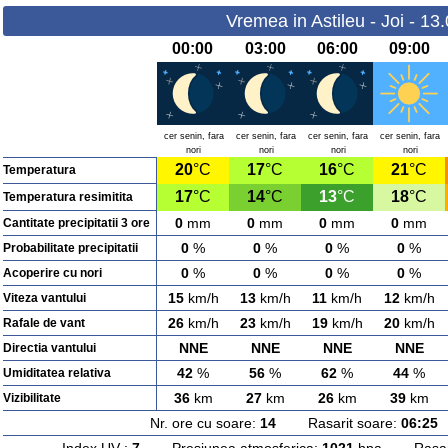
Vremea in Astileu - Joi - 13
00:00
03:00
06:00
09:00
cer senin, fara
cer senin, fara
cer senin, fara
cer senin, fara
nori
nori
nori
nori
20
°C
17
°C
16
°C
21
°C
Temperatura
17
°C
14
°C
13
°C
18
°C
Temperatura resimitita
0
mm
0
mm
0
mm
0
mm
Cantitate precipitatii 3 ore
0
%
0
%
0
%
0
%
Probabilitate precipitatii
0
%
0
%
0
%
0
%
Acoperire cu nori
15
km/h
13
km/h
11
km/h
12
km/h
Viteza vantului
26
km/h
23
km/h
19
km/h
20
km/h
Rafale de vant
NNE
NNE
NNE
NNE
Directia vantului
42
%
56
%
62
%
44
%
Umiditatea relativa
36
km
27
km
26
km
39
km
Vizibilitate
Nr. ore cu soare:
14
Rasarit soare:
06:25
A