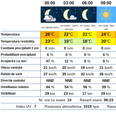
00:00
03:00
06:00
09:00
cer senin, cativa
cer senin, fara
cer senin, fara
cer partial noros
nori josi
nori
nori
26
°C
22
°C
21
°C
24
°C
Temperatura
23
°C
19
°C
18
°C
20
°C
Temperatura resimitita
0
mm
0
mm
0
mm
0
mm
Cantitate precipitatii 3 ore
0
%
0
%
0
%
0
%
Probabilitate precipitatii
47
%
11
%
0
%
0
%
Acoperire cu nori
21
km/h
20
km/h
18
km/h
21
km/h
Viteza vantului
37
km/h
35
km/h
32
km/h
36
km/h
Rafale de vant
NNE
NNE
NNE
NNE
Directia vantului
44
%
54
%
56
%
39
%
Umiditatea relativa
29
km
23
km
17
km
29
km
Vizibilitate
Nr. ore cu soare:
14
Rasarit soare:
06:23
A
Index UV :
7
Presiunea atmosferica:
1019
hpa Rasarit