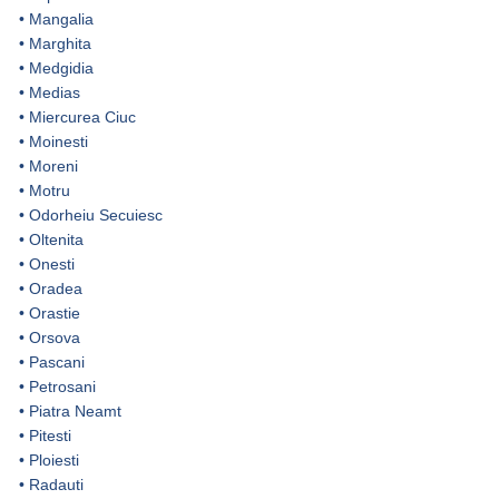
•
Mangalia
•
Marghita
•
Medgidia
•
Medias
•
Miercurea Ciuc
•
Moinesti
•
Moreni
•
Motru
•
Odorheiu Secuiesc
•
Oltenita
•
Onesti
•
Oradea
•
Orastie
•
Orsova
•
Pascani
•
Petrosani
•
Piatra Neamt
•
Pitesti
•
Ploiesti
•
Radauti