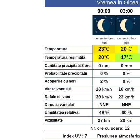
Vremea in Olcea 
00:00
03:00
cer senin, fara
cer senin, fara
nori
nori
23
°C
20
°C
Temperatura
20
°C
17
°C
Temperatura resimitita
0
mm
0
mm
Cantitate precipitatii 3 ore
0
%
0
%
Probabilitate precipitatii
2
%
0
%
Acoperire cu nori
18
km/h
16
km/h
Viteza vantului
30
km/h
23
km/h
Rafale de vant
NNE
NNE
Directia vantului
49
%
60
%
Umiditatea relativa
27
km
20
km
Vizibilitate
Nr. ore cu soare:
12
Ras
Index UV :
7
Presiunea atmosferic