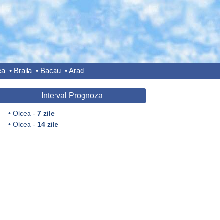
ea
•
Braila
•
Bacau
•
Arad
Interval Prognoza
•
Olcea -
7 zile
•
Olcea -
14 zile