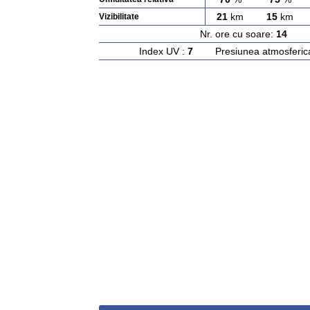
21
km
15
km
Vizibilitate
Nr. ore cu soare:
14
Ras
Index UV :
7
Presiunea atmosferic