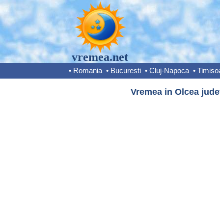
vremea.net
•
Romania
•
Bucuresti
•
Cluj-Napoca
•
Timiso
Vremea in Olcea judet