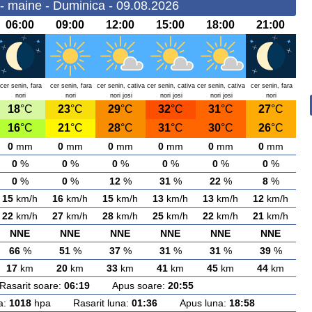
- maine - Duminica - 09.08.2026
06:00
09:00
12:00
15:00
18:00
21:00
cer senin, fara
cer senin, fara
cer senin, cativa
cer senin, cativa
cer senin, cativa
cer senin, fara
nori
nori
nori josi
nori josi
nori josi
nori
18
°C
23
°C
29
°C
32
°C
31
°C
27
°C
16
°C
21
°C
28
°C
31
°C
30
°C
26
°C
0
mm
0
mm
0
mm
0
mm
0
mm
0
mm
0
%
0
%
0
%
0
%
0
%
0
%
0
%
0
%
12
%
31
%
22
%
8
%
15
km/h
16
km/h
15
km/h
13
km/h
13
km/h
12
km/h
22
km/h
27
km/h
28
km/h
25
km/h
22
km/h
21
km/h
NNE
NNE
NNE
NNE
NNE
NNE
66
%
51
%
37
%
31
%
31
%
39
%
17
km
20
km
33
km
41
km
45
km
44
km
arit soare:
06:19
Apus soare:
20:55
a:
1018
hpa Rasarit luna:
01:36
Apus luna:
18:58