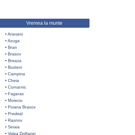
Vremea la munte
•
Arieseni
•
Azuga
•
Bran
•
Brasov
•
Breaza
•
Busteni
•
Campina
•
Cheia
•
Comarnic
•
Fagaras
•
Moieciu
•
Poiana Brasov
•
Predeal
•
Rasnov
•
Sinaia
•
Valea Doftanei