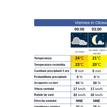
Vremea in Olcea 
00:00
03:00
cer senin, cativa
cer noros
nori josi
24
°C
21
°C
Temperatura
23
°C
20
°C
Temperatura resimitita
0
mm
0
mm
Cantitate precipitatii 3 ore
0
%
0
%
Probabilitate precipitatii
94
%
30
%
Acoperire cu nori
17
km/h
17
km/h
Viteza vantului
32
km/h
32
km/h
Rafale de vant
NNE
NNE
Directia vantului
70
%
75
%
Umiditatea relativa