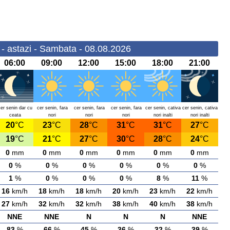
- astazi - Sambata - 08.08.2026
06:00
09:00
12:00
15:00
18:00
21:00
cer senin dar cu
cer senin, fara
cer senin, fara
cer senin, fara
cer senin, cativa
cer senin, cativa
ceata
nori
nori
nori
nori inalti
nori inalti
20
°C
23
°C
28
°C
31
°C
31
°C
27
°C
19
°C
21
°C
27
°C
30
°C
28
°C
24
°C
0
mm
0
mm
0
mm
0
mm
0
mm
0
mm
0
%
0
%
0
%
0
%
0
%
0
%
1
%
0
%
0
%
0
%
8
%
11
%
16
km/h
18
km/h
18
km/h
20
km/h
23
km/h
22
km/h
27
km/h
32
km/h
32
km/h
38
km/h
40
km/h
38
km/h
NNE
NNE
N
N
N
NNE
83
%
66
%
45
%
36
%
32
%
39
%