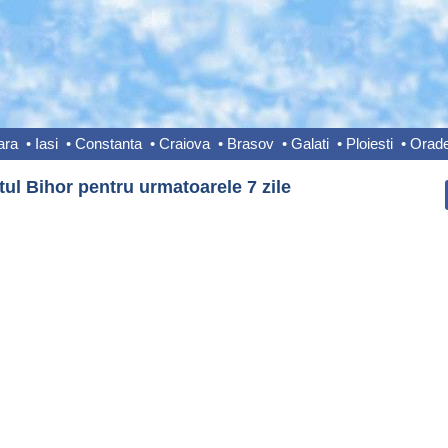
ara
•
Iasi
•
Constanta
•
Craiova
•
Brasov
•
Galati
•
Ploiesti
•
Orad
ul Bihor pentru urmatoarele 7 zile