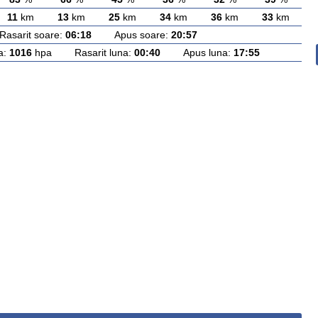
11
km
13
km
25
km
34
km
36
km
33
km
arit soare:
06:18
Apus soare:
20:57
a:
1016
hpa Rasarit luna:
00:40
Apus luna:
17:55