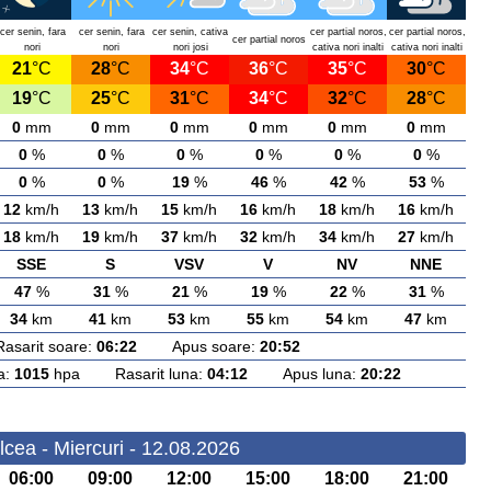
cer senin, fara
cer senin, fara
cer senin, cativa
cer partial noros,
cer partial noros,
cer partial noros
nori
nori
nori josi
cativa nori inalti
cativa nori inalti
21
°C
28
°C
34
°C
36
°C
35
°C
30
°C
19
°C
25
°C
31
°C
34
°C
32
°C
28
°C
0
mm
0
mm
0
mm
0
mm
0
mm
0
mm
0
%
0
%
0
%
0
%
0
%
0
%
0
%
0
%
19
%
46
%
42
%
53
%
12
km/h
13
km/h
15
km/h
16
km/h
18
km/h
16
km/h
18
km/h
19
km/h
37
km/h
32
km/h
34
km/h
27
km/h
SSE
S
VSV
V
NV
NNE
47
%
31
%
21
%
19
%
22
%
31
%
34
km
41
km
53
km
55
km
54
km
47
km
rit soare:
06:22
Apus soare:
20:52
a:
1015
hpa Rasarit luna:
04:12
Apus luna:
20:22
cea - Miercuri - 12.08.2026
06:00
09:00
12:00
15:00
18:00
21:00