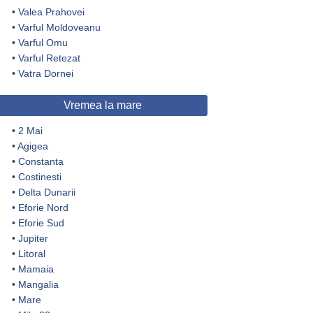
•
Valea Prahovei
•
Varful Moldoveanu
•
Varful Omu
•
Varful Retezat
•
Vatra Dornei
Vremea la mare
•
2 Mai
•
Agigea
•
Constanta
•
Costinesti
•
Delta Dunarii
•
Eforie Nord
•
Eforie Sud
•
Jupiter
•
Litoral
•
Mamaia
•
Mangalia
•
Mare