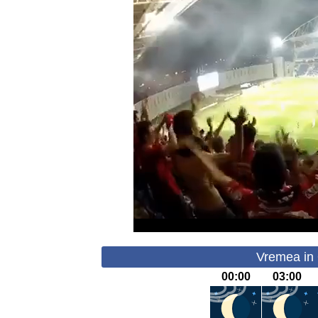
Vremea in 
00:00
03:00