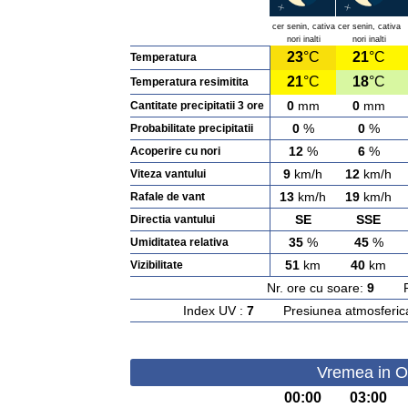
cer senin, cativa
cer senin, cativa
nori inalti
nori inalti
23
°C
21
°C
Temperatura
21
°C
18
°C
Temperatura resimitita
0
mm
0
mm
Cantitate precipitatii 3 ore
0
%
0
%
Probabilitate precipitatii
12
%
6
%
Acoperire cu nori
9
km/h
12
km/h
Viteza vantului
13
km/h
19
km/h
Rafale de vant
SE
SSE
Directia vantului
35
%
45
%
Umiditatea relativa
51
km
40
km
Vizibilitate
Nr. ore cu soare:
9
Rasa
Index UV :
7
Presiunea atmosferic
Vremea in Ol
00:00
03:00