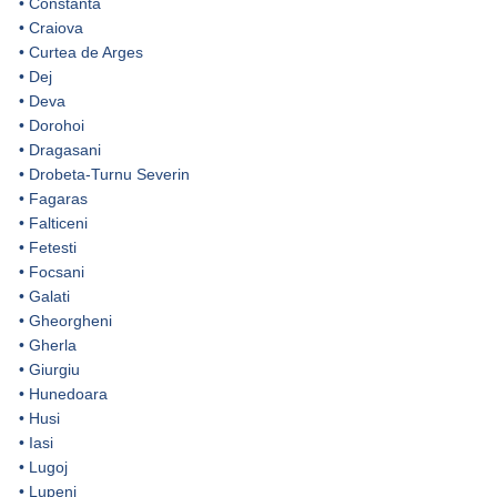
•
Constanta
•
Craiova
•
Curtea de Arges
•
Dej
•
Deva
•
Dorohoi
•
Dragasani
•
Drobeta-Turnu Severin
•
Fagaras
•
Falticeni
•
Fetesti
•
Focsani
•
Galati
•
Gheorgheni
•
Gherla
•
Giurgiu
•
Hunedoara
•
Husi
•
Iasi
•
Lugoj
•
Lupeni