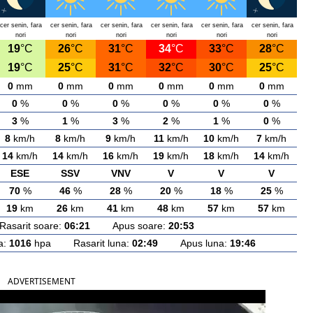
cer senin, fara
cer senin, fara
cer senin, fara
cer senin, fara
cer senin, fara
cer senin, fara
nori
nori
nori
nori
nori
nori
19
°C
26
°C
31
°C
34
°C
33
°C
28
°C
19
°C
25
°C
31
°C
32
°C
30
°C
25
°C
0
mm
0
mm
0
mm
0
mm
0
mm
0
mm
0
%
0
%
0
%
0
%
0
%
0
%
3
%
1
%
3
%
2
%
1
%
0
%
8
km/h
8
km/h
9
km/h
11
km/h
10
km/h
7
km/h
14
km/h
14
km/h
16
km/h
19
km/h
18
km/h
14
km/h
ESE
SSV
VNV
V
V
V
70
%
46
%
28
%
20
%
18
%
25
%
19
km
26
km
41
km
48
km
57
km
57
km
arit soare:
06:21
Apus soare:
20:53
a:
1016
hpa Rasarit luna:
02:49
Apus luna:
19:46
ADVERTISEMENT