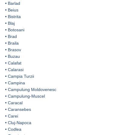
•
Barlad
•
Beius
•
Bistrita
•
Blaj
•
Botosani
•
Brad
•
Braila
•
Brasov
•
Buzau
•
Calafat
•
Calarasi
•
Campia Turzii
•
Campina
•
Campulung Moldovenesc
•
Campulung-Muscel
•
Caracal
•
Caransebes
•
Carei
•
Cluj-Napoca
•
Codlea