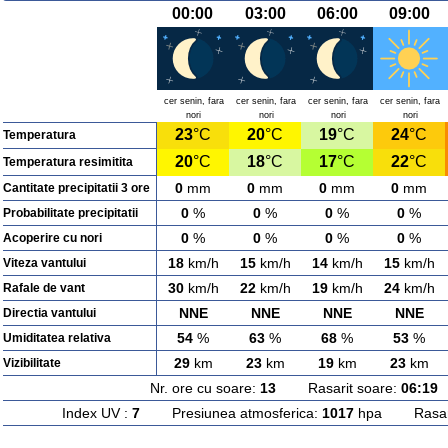
00:00
03:00
06:00
09:00
cer senin, fara
cer senin, fara
cer senin, fara
cer senin, fara
nori
nori
nori
nori
23
°C
20
°C
19
°C
24
°C
Temperatura
20
°C
18
°C
17
°C
22
°C
Temperatura resimitita
0
mm
0
mm
0
mm
0
mm
Cantitate precipitatii 3 ore
0
%
0
%
0
%
0
%
Probabilitate precipitatii
0
%
0
%
0
%
0
%
Acoperire cu nori
18
km/h
15
km/h
14
km/h
15
km/h
Viteza vantului
30
km/h
22
km/h
19
km/h
24
km/h
Rafale de vant
NNE
NNE
NNE
NNE
Directia vantului
54
%
63
%
68
%
53
%
Umiditatea relativa
29
km
23
km
19
km
23
km
Vizibilitate
Nr. ore cu soare:
13
Rasarit soare:
06:19
A
Index UV :
7
Presiunea atmosferica:
1017
hpa Rasarit