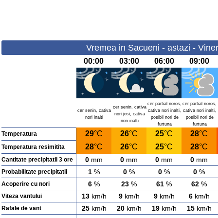
Vremea in Sacueni - astazi - Viner
00:00
03:00
06:00
09:00
cer partial noros,
cer partial noros,
cer senin, cativa
cer senin, cativa
cativa nori inalti,
cativa nori inalti,
nori josi, cativa
nori inalti
posibil nori de
posibil nori de
nori inalti
furtuna
furtuna
29
°C
26
°C
25
°C
28
°C
Temperatura
28
°C
26
°C
25
°C
28
°C
Temperatura resimitita
0
mm
0
mm
0
mm
0
mm
Cantitate precipitatii 3 ore
1
%
0
%
0
%
0
%
Probabilitate precipitatii
6
%
23
%
61
%
62
%
Acoperire cu nori
13
km/h
9
km/h
9
km/h
6
km/h
Viteza vantului
25
km/h
20
km/h
19
km/h
15
km/h
Rafale de vant