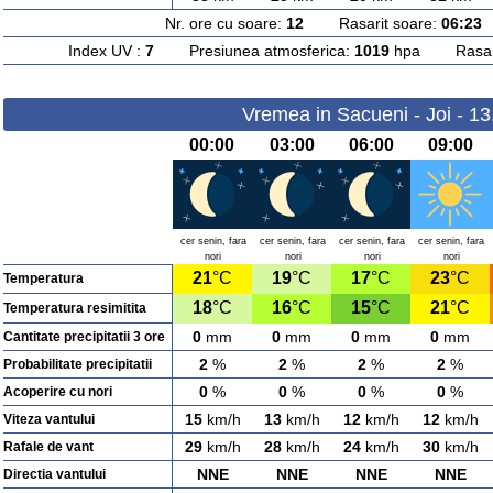
Nr. ore cu soare:
12
Rasarit soare:
06:23
A
Index UV :
7
Presiunea atmosferica:
1019
hpa Rasarit
Vremea in Sacueni - Joi - 1
00:00
03:00
06:00
09:00
cer senin, fara
cer senin, fara
cer senin, fara
cer senin, fara
nori
nori
nori
nori
21
°C
19
°C
17
°C
23
°C
Temperatura
18
°C
16
°C
15
°C
21
°C
Temperatura resimitita
0
mm
0
mm
0
mm
0
mm
Cantitate precipitatii 3 ore
2
%
2
%
2
%
2
%
Probabilitate precipitatii
0
%
0
%
0
%
0
%
Acoperire cu nori
15
km/h
13
km/h
12
km/h
12
km/h
Viteza vantului
29
km/h
28
km/h
24
km/h
30
km/h
Rafale de vant
NNE
NNE
NNE
NNE
Directia vantului