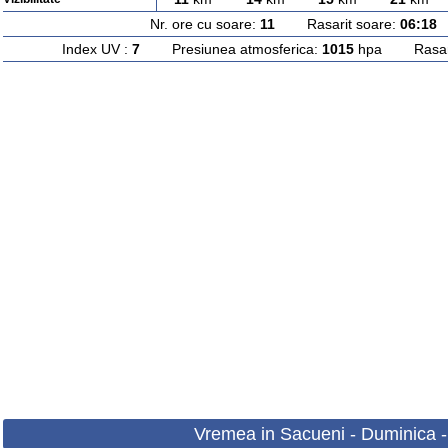
Nr. ore cu soare:
11
Rasarit soare:
06:18
A
Index UV :
7
Presiunea atmosferica:
1015
hpa Rasarit
Vremea in Sacueni - Duminica 