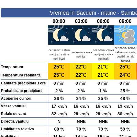
Vremea in Sacueni - maine - Samba
00:00
03:00
06:00
09:00
cer partial noros,
cer senin, cativa
cer senin, cativa
cer senin, cativa
cativa nori inalti,
nori josi, cativa
nori josi, cativa
nori josi
posibil nori de
nori inalti
nori inalti
furtuna
25
°C
22
°C
21
°C
25
°C
Temperatura
25
°C
22
°C
21
°C
24
°C
Temperatura resimitita
0
mm
0
mm
0
mm
0
mm
Cantitate precipitatii 3 ore
2
%
2
%
1
%
25
%
Probabilitate precipitatii
26
%
24
%
35
%
48
%
Acoperire cu nori
17
km/h
16
km/h
16
km/h
19
km/h
Viteza vantului
32
km/h
29
km/h
29
km/h
36
km/h
Rafale de vant
N
NNE
NNE
NNE
Directia vantului
68
%
78
%
79
%
59
%
Umiditatea relativa
11
km
14
km
15
km
21
km
Vizibilitate