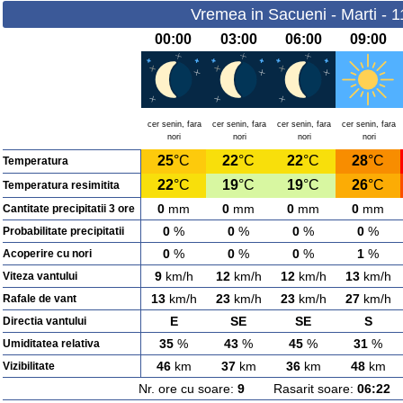
Vremea in Sacueni - Marti - 
00:00
03:00
06:00
09:00
cer senin, fara
cer senin, fara
cer senin, fara
cer senin, fara
nori
nori
nori
nori
25
°C
22
°C
22
°C
28
°C
Temperatura
22
°C
19
°C
19
°C
26
°C
Temperatura resimitita
0
mm
0
mm
0
mm
0
mm
Cantitate precipitatii 3 ore
0
%
0
%
0
%
0
%
Probabilitate precipitatii
0
%
0
%
0
%
1
%
Acoperire cu nori
9
km/h
12
km/h
12
km/h
13
km/h
Viteza vantului
13
km/h
23
km/h
23
km/h
27
km/h
Rafale de vant
E
SE
SE
S
Directia vantului
35
%
43
%
45
%
31
%
Umiditatea relativa
46
km
37
km
36
km
48
km
Vizibilitate
Nr. ore cu soare:
9
Rasarit soare:
06:22
A