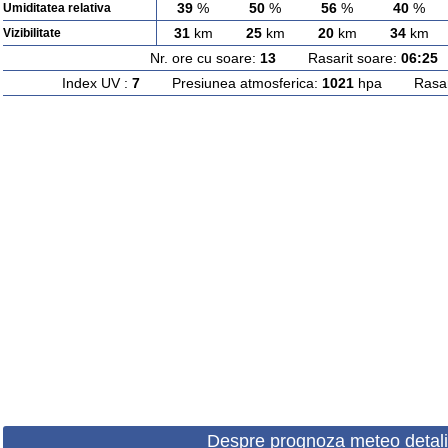
39
%
50
%
56
%
40
%
Umiditatea relativa
31
km
25
km
20
km
34
km
Vizibilitate
Nr. ore cu soare:
13
Rasarit soare:
06:25
A
Index UV :
7
Presiunea atmosferica:
1021
hpa Rasarit
Despre prognoza meteo detali