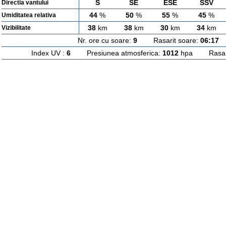
S
SE
ESE
SSV
Directia vantului
44
%
50
%
55
%
45
%
Umiditatea relativa
38
km
38
km
30
km
34
km
Vizibilitate
Nr. ore cu soare:
9
Rasarit soare:
06:17
A
Index UV :
6
Presiunea atmosferica:
1012
hpa Rasarit