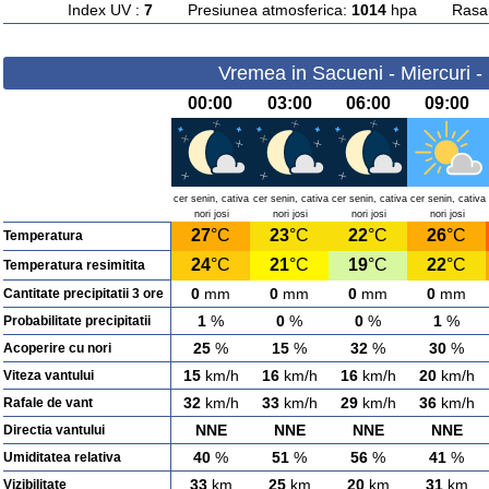
Index UV :
7
Presiunea atmosferica:
1014
hpa Rasarit
Vremea in Sacueni - Miercuri -
00:00
03:00
06:00
09:00
cer senin, cativa
cer senin, cativa
cer senin, cativa
cer senin, cativa
nori josi
nori josi
nori josi
nori josi
27
°C
23
°C
22
°C
26
°C
Temperatura
24
°C
21
°C
19
°C
22
°C
Temperatura resimitita
0
mm
0
mm
0
mm
0
mm
Cantitate precipitatii 3 ore
1
%
0
%
0
%
1
%
Probabilitate precipitatii
25
%
15
%
32
%
30
%
Acoperire cu nori
15
km/h
16
km/h
16
km/h
20
km/h
Viteza vantului
32
km/h
33
km/h
29
km/h
36
km/h
Rafale de vant
NNE
NNE
NNE
NNE
Directia vantului
40
%
51
%
56
%
41
%
Umiditatea relativa
33
km
25
km
20
km
31
km
Vizibilitate