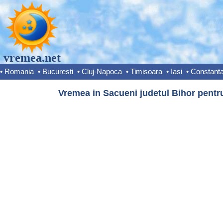
vremea.net
•
Romania
•
Bucuresti
•
Cluj-Napoca
•
Timisoara
•
Iasi
•
Constant
Vremea in Sacueni judetul Bihor pentru