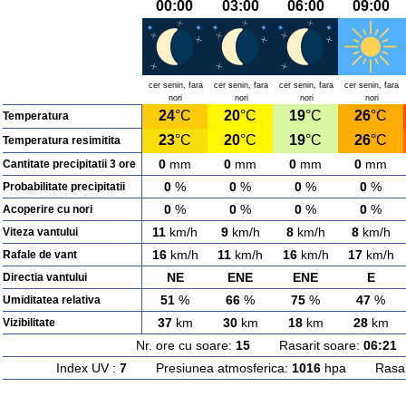
00:00
03:00
06:00
09:00
cer senin, fara
cer senin, fara
cer senin, fara
cer senin, fara
nori
nori
nori
nori
24
°C
20
°C
19
°C
26
°C
Temperatura
23
°C
20
°C
19
°C
26
°C
Temperatura resimitita
0
mm
0
mm
0
mm
0
mm
Cantitate precipitatii 3 ore
0
%
0
%
0
%
0
%
Probabilitate precipitatii
0
%
0
%
0
%
0
%
Acoperire cu nori
11
km/h
9
km/h
8
km/h
8
km/h
Viteza vantului
16
km/h
11
km/h
16
km/h
17
km/h
Rafale de vant
NE
ENE
ENE
E
Directia vantului
51
%
66
%
75
%
47
%
Umiditatea relativa
37
km
30
km
18
km
28
km
Vizibilitate
Nr. ore cu soare:
15
Rasarit soare:
06:21
A
Index UV :
7
Presiunea atmosferica:
1016
hpa Rasarit