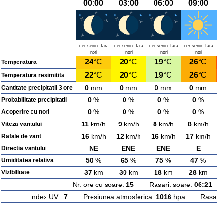
00:00
03:00
06:00
09:00
cer senin, fara
cer senin, fara
cer senin, fara
cer senin, fara
nori
nori
nori
nori
24
°C
20
°C
19
°C
26
°C
Temperatura
22
°C
20
°C
19
°C
26
°C
Temperatura resimitita
0
mm
0
mm
0
mm
0
mm
Cantitate precipitatii 3 ore
0
%
0
%
0
%
0
%
Probabilitate precipitatii
0
%
0
%
0
%
0
%
Acoperire cu nori
11
km/h
9
km/h
8
km/h
8
km/h
Viteza vantului
16
km/h
12
km/h
16
km/h
17
km/h
Rafale de vant
NE
ENE
ENE
E
Directia vantului
50
%
65
%
75
%
47
%
Umiditatea relativa
37
km
30
km
18
km
28
km
Vizibilitate
Nr. ore cu soare:
15
Rasarit soare:
06:21
A
Index UV :
7
Presiunea atmosferica:
1016
hpa Rasarit