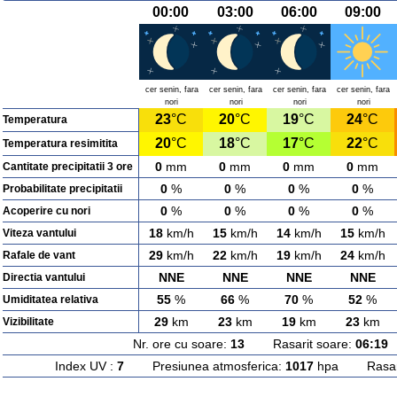
00:00
03:00
06:00
09:00
cer senin, fara
cer senin, fara
cer senin, fara
cer senin, fara
nori
nori
nori
nori
23
°C
20
°C
19
°C
24
°C
Temperatura
20
°C
18
°C
17
°C
22
°C
Temperatura resimitita
0
mm
0
mm
0
mm
0
mm
Cantitate precipitatii 3 ore
0
%
0
%
0
%
0
%
Probabilitate precipitatii
0
%
0
%
0
%
0
%
Acoperire cu nori
18
km/h
15
km/h
14
km/h
15
km/h
Viteza vantului
29
km/h
22
km/h
19
km/h
24
km/h
Rafale de vant
NNE
NNE
NNE
NNE
Directia vantului
55
%
66
%
70
%
52
%
Umiditatea relativa
29
km
23
km
19
km
23
km
Vizibilitate
Nr. ore cu soare:
13
Rasarit soare:
06:19
A
Index UV :
7
Presiunea atmosferica:
1017
hpa Rasarit