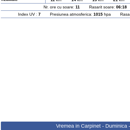
Nr. ore cu soare:
11
Rasarit soare:
06:18
A
Index UV :
7
Presiunea atmosferica:
1015
hpa Rasarit
Vremea in Carpinet - Duminica 