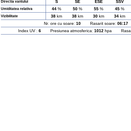
S
SE
ESE
SSV
Directia vantului
44
%
50
%
55
%
45
%
Umiditatea relativa
38
km
38
km
30
km
34
km
Vizibilitate
Nr. ore cu soare:
10
Rasarit soare:
06:17
A
Index UV :
6
Presiunea atmosferica:
1012
hpa Rasarit