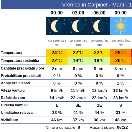
Vremea in Carpinet - Marti - 
00:00
03:00
06:00
09:00
cer senin, fara
cer senin, fara
cer senin, fara
cer senin, fara
nori
nori
nori
nori
24
°C
22
°C
22
°C
28
°C
Temperatura
22
°C
19
°C
19
°C
26
°C
Temperatura resimitita
0
mm
0
mm
0
mm
0
mm
Cantitate precipitatii 3 ore
0
%
0
%
0
%
0
%
Probabilitate precipitatii
0
%
0
%
0
%
1
%
Acoperire cu nori
9
km/h
11
km/h
12
km/h
12
km/h
Viteza vantului
14
km/h
22
km/h
23
km/h
26
km/h
Rafale de vant
E
SE
SE
S
Directia vantului
33
%
41
%
44
%
31
%
Umiditatea relativa
46
km
37
km
36
km
48
km
Vizibilitate
Nr. ore cu soare:
9
Rasarit soare:
06:22
A