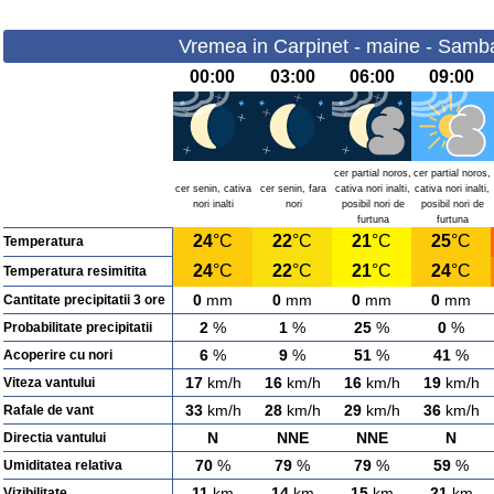
Vremea in Carpinet - maine - Samb
00:00
03:00
06:00
09:00
cer partial noros,
cer partial noros,
cer senin, cativa
cer senin, fara
cativa nori inalti,
cativa nori inalti,
nori inalti
nori
posibil nori de
posibil nori de
furtuna
furtuna
24
°C
22
°C
21
°C
25
°C
Temperatura
24
°C
22
°C
21
°C
24
°C
Temperatura resimitita
0
mm
0
mm
0
mm
0
mm
Cantitate precipitatii 3 ore
2
%
1
%
25
%
0
%
Probabilitate precipitatii
6
%
9
%
51
%
41
%
Acoperire cu nori
17
km/h
16
km/h
16
km/h
19
km/h
Viteza vantului
33
km/h
28
km/h
29
km/h
36
km/h
Rafale de vant
N
NNE
NNE
N
Directia vantului
70
%
79
%
79
%
59
%
Umiditatea relativa
11
km
14
km
15
km
21
km
Vizibilitate