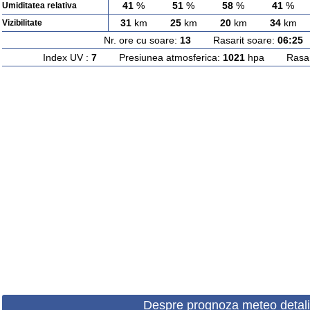
41
%
51
%
58
%
41
%
Umiditatea relativa
31
km
25
km
20
km
34
km
Vizibilitate
Nr. ore cu soare:
13
Rasarit soare:
06:25
A
Index UV :
7
Presiunea atmosferica:
1021
hpa Rasarit
Despre prognoza meteo detali