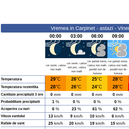
Vremea in Carpinet - astazi - Vine
00:00
03:00
06:00
09:00
cer partial noros,
cer partial noros,
cer senin, cativa
cer senin, cativa
cativa nori inalti,
cativa nori inalti,
nori josi, cativa
nori inalti
posibil nori de
posibil nori de
nori inalti
furtuna
furtuna
29
°C
26
°C
25
°C
28
°C
Temperatura
28
°C
26
°C
24
°C
28
°C
Temperatura resimitita
0
mm
0
mm
0
mm
0
mm
Cantitate precipitatii 3 ore
1
%
0
%
0
%
0
%
Probabilitate precipitatii
6
%
23
%
61
%
62
%
Acoperire cu nori
13
km/h
9
km/h
10
km/h
6
km/h
Viteza vantului
25
km/h
20
km/h
19
km/h
15
km/h
Rafale de vant