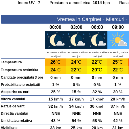
Index UV :
7
Presiunea atmosferica:
1014
hpa Rasarit
Vremea in Carpinet - Miercuri 
00:00
03:00
06:00
09:00
cer senin, cativa
cer senin, cativa
cer senin, cativa
cer senin, cativa
nori josi
nori josi
nori josi
nori josi
26
°C
24
°C
22
°C
25
°C
Temperatura
24
°C
22
°C
20
°C
22
°C
Temperatura resimitita
0
mm
0
mm
0
mm
0
mm
Cantitate precipitatii 3 ore
1
%
0
%
0
%
1
%
Probabilitate precipitatii
25
%
15
%
32
%
30
%
Acoperire cu nori
15
km/h
17
km/h
17
km/h
20
km/h
Viteza vantului
32
km/h
34
km/h
30
km/h
37
km/h
Rafale de vant
NNE
NNE
NNE
NNE
Directia vantului
43
%
54
%
58
%
42
%
Umiditatea relativa
33
km
25
km
20
km
31
km
Vizibilitate