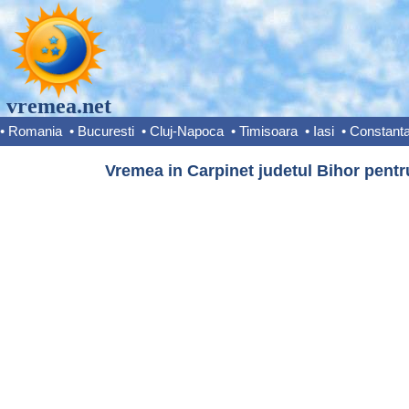
vremea.net
•
Romania
•
Bucuresti
•
Cluj-Napoca
•
Timisoara
•
Iasi
•
Constant
Vremea in Carpinet judetul Bihor pentr