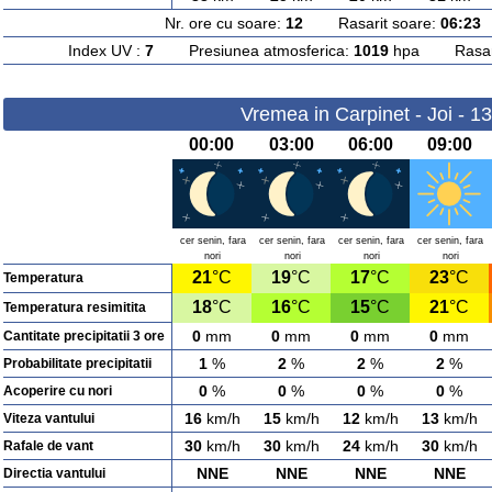
Nr. ore cu soare:
12
Rasarit soare:
06:23
A
Index UV :
7
Presiunea atmosferica:
1019
hpa Rasarit
Vremea in Carpinet - Joi - 1
00:00
03:00
06:00
09:00
cer senin, fara
cer senin, fara
cer senin, fara
cer senin, fara
nori
nori
nori
nori
21
°C
19
°C
17
°C
23
°C
Temperatura
18
°C
16
°C
15
°C
21
°C
Temperatura resimitita
0
mm
0
mm
0
mm
0
mm
Cantitate precipitatii 3 ore
1
%
2
%
2
%
2
%
Probabilitate precipitatii
0
%
0
%
0
%
0
%
Acoperire cu nori
16
km/h
15
km/h
12
km/h
13
km/h
Viteza vantului
30
km/h
30
km/h
24
km/h
30
km/h
Rafale de vant
NNE
NNE
NNE
NNE
Directia vantului