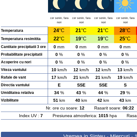
cer senin, fara
cer senin, fara
cer senin, fara
cer senin, fara
nori
nori
nori
nori
24
°C
21
°C
21
°C
28
°C
Temperatura
22
°C
19
°C
19
°C
25
°C
Temperatura resimitita
0
mm
0
mm
0
mm
0
mm
Cantitate precipitatii 3 ore
0
%
0
%
0
%
0
%
Probabilitate precipitatii
0
%
0
%
0
%
0
%
Acoperire cu nori
10
km/h
12
km/h
12
km/h
13
km/h
Viteza vantului
17
km/h
21
km/h
21
km/h
19
km/h
Rafale de vant
E
SSE
SSE
S
Directia vantului
34
%
43
%
44
%
29
%
Umiditatea relativa
51
km
40
km
42
km
43
km
Vizibilitate
Nr. ore cu soare:
12
Rasarit soare:
06:22
A
Index UV :
7
Presiunea atmosferica:
1015
hpa Rasarit
Vremea in Sinteu - Miercuri -