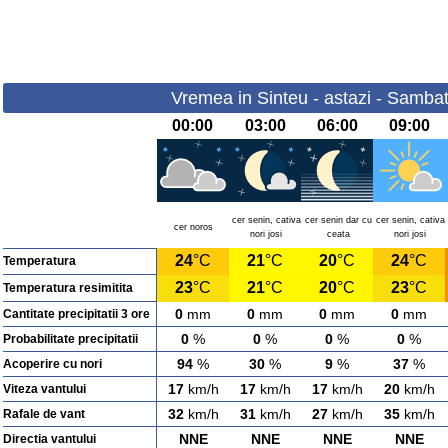
Vremea in Sinteu - astazi - Samba
00:00
03:00
06:00
09:00
cer senin, cativa
cer senin dar cu
cer senin, cativa
cer noros
nori josi
ceata
nori josi
24
°C
21
°C
20
°C
24
°C
Temperatura
23
°C
21
°C
20
°C
23
°C
Temperatura resimitita
0
mm
0
mm
0
mm
0
mm
Cantitate precipitatii 3 ore
0
%
0
%
0
%
0
%
Probabilitate precipitatii
94
%
30
%
9
%
37
%
Acoperire cu nori
17
km/h
17
km/h
17
km/h
20
km/h
Viteza vantului
32
km/h
31
km/h
27
km/h
35
km/h
Rafale de vant
NNE
NNE
NNE
NNE
Directia vantului