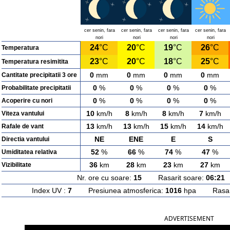
cer senin, fara
cer senin, fara
cer senin, fara
cer senin, fara
nori
nori
nori
nori
24
°C
20
°C
19
°C
26
°C
Temperatura
23
°C
20
°C
18
°C
25
°C
Temperatura resimitita
0
mm
0
mm
0
mm
0
mm
Cantitate precipitatii 3 ore
0
%
0
%
0
%
0
%
Probabilitate precipitatii
0
%
0
%
0
%
0
%
Acoperire cu nori
10
km/h
8
km/h
8
km/h
7
km/h
Viteza vantului
13
km/h
13
km/h
15
km/h
14
km/h
Rafale de vant
NE
ENE
E
S
Directia vantului
52
%
66
%
74
%
47
%
Umiditatea relativa
36
km
28
km
23
km
27
km
Vizibilitate
Nr. ore cu soare:
15
Rasarit soare:
06:21
A
Index UV :
7
Presiunea atmosferica:
1016
hpa Rasarit
ADVERTISEMENT