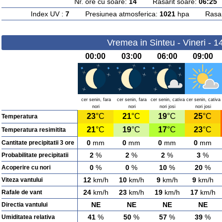
Nr. ore cu soare:
14
Rasarit soare:
06:25
A
Index UV :
7
Presiunea atmosferica:
1021
hpa Rasarit
Vremea in Sinteu - Vineri - 
00:00
03:00
06:00
09:00
cer senin, fara
cer senin, fara
cer senin, cativa
cer senin, cativa
nori
nori
nori josi
nori josi
23
°C
21
°C
19
°C
25
°C
Temperatura
21
°C
19
°C
17
°C
23
°C
Temperatura resimitita
0
mm
0
mm
0
mm
0
mm
Cantitate precipitatii 3 ore
2
%
2
%
2
%
3
%
Probabilitate precipitatii
0
%
0
%
10
%
20
%
Acoperire cu nori
12
km/h
10
km/h
9
km/h
9
km/h
Viteza vantului
24
km/h
23
km/h
19
km/h
17
km/h
Rafale de vant
NE
NE
NE
NE
Directia vantului
41
%
50
%
57
%
39
%
Umiditatea relativa