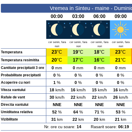
Vremea in Sinteu - maine - Dumini
00:00
03:00
06:00
09:00
cer senin, fara
cer senin, fara
cer senin, fara
cer senin, fara
nori
nori
nori
nori
23
°C
19
°C
18
°C
23
°C
Temperatura
20
°C
17
°C
16
°C
21
°C
Temperatura resimitita
0
mm
0
mm
0
mm
0
mm
Cantitate precipitatii 3 ore
0
%
0
%
0
%
0
%
Probabilitate precipitatii
1
%
0
%
0
%
0
%
Acoperire cu nori
18
km/h
16
km/h
15
km/h
16
km/h
Viteza vantului
30
km/h
22
km/h
22
km/h
26
km/h
Rafale de vant
NNE
NNE
NNE
NNE
Directia vantului
52
%
64
%
71
%
53
%
Umiditatea relativa
31
km
22
km
20
km
21
km
Vizibilitate
Nr. ore cu soare:
14
Rasarit soare:
06:19
A