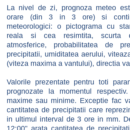
La nivel de zi, prognoza meteo este
orare (din 3 in 3 ore) si contin
meteorologici: o pictograma cu sta
reala si cea resimtita, scurta d
atmosferice, probabilitatea de prec
precipitatii, umiditatea aerului, viteaz
(viteza maxima a vantului), directia va
Valorile prezentate pentru toti param
prognozate la momentul respectiv.
maxime sau minime. Exceptie fac val
cantitatea de precipitatii care reprez
in ultimul interval de 3 ore in mm.
12:00" arata cantitatea de precipitat