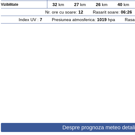
32
km
27
km
26
km
40
km
Vizibilitate
Nr. ore cu soare:
12
Rasarit soare:
06:26
A
Index UV :
7
Presiunea atmosferica:
1019
hpa Rasarit
Despre prognoza meteo detali