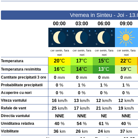
Vremea in Sinteu - Joi - 13
00:00
03:00
06:00
09:00
cer senin, fara
cer senin, fara
cer senin, fara
cer senin, fara
nori
nori
nori
nori
20
°C
17
°C
15
°C
22
°C
Temperatura
16
°C
14
°C
13
°C
19
°C
Temperatura resimitita
0
mm
0
mm
0
mm
0
mm
Cantitate precipitatii 3 ore
0
%
1
%
1
%
1
%
Probabilitate precipitatii
0
%
0
%
0
%
0
%
Acoperire cu nori
16
km/h
13
km/h
12
km/h
12
km/h
Viteza vantului
25
km/h
17
km/h
21
km/h
19
km/h
Rafale de vant
NNE
NNE
NE
NNE
Directia vantului
40
%
54
%
61
%
40
%
Umiditatea relativa
36
km
26
km
24
km
37
km
Vizibilitate