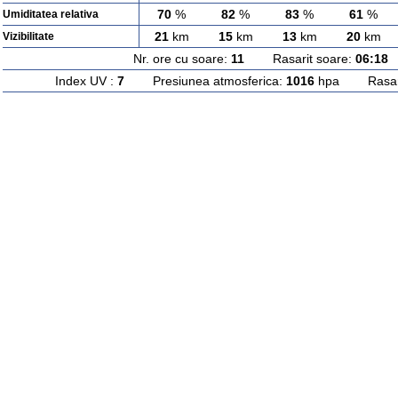
70
%
82
%
83
%
61
%
Umiditatea relativa
21
km
15
km
13
km
20
km
Vizibilitate
Nr. ore cu soare:
11
Rasarit soare:
06:18
A
Index UV :
7
Presiunea atmosferica:
1016
hpa Rasarit