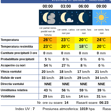
00:00
03:00
06:00
09:00
cer partial noros,
cer senin, cativa
cer senin, fara
cer senin, fara
posibil nori de
nori josi
nori
nori
furtuna
26
°C
23
°C
20
°C
24
°C
Temperatura
23
°C
20
°C
18
°C
20
°C
Temperatura resimitita
0
mm
0
mm
0
mm
0
mm
Cantitate precipitatii 3 ore
5
%
0
%
0
%
0
%
Probabilitate precipitatii
54
%
27
%
8
%
0
%
Acoperire cu nori
20
km/h
18
km/h
17
km/h
21
km/h
Viteza vantului
33
km/h
28
km/h
29
km/h
34
km/h
Rafale de vant
NNE
NNE
NNE
NNE
Directia vantului
43
%
56
%
59
%
39
%
Umiditatea relativa
29
km
21
km
14
km
31
km
Vizibilitate
Nr. ore cu soare:
14
Rasarit soare:
06:23
A
Index UV :
7
Presiunea atmosferica:
1019
hpa Rasarit