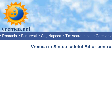
vremea.net
•
Romania
•
Bucuresti
•
Cluj-Napoca
•
Timisoara
•
Iasi
•
Constant
Vremea in Sinteu judetul Bihor pentru