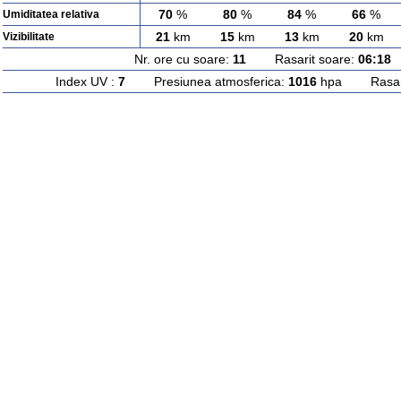
70
%
80
%
84
%
66
%
Umiditatea relativa
21
km
15
km
13
km
20
km
Vizibilitate
Nr. ore cu soare:
11
Rasarit soare:
06:18
A
Index UV :
7
Presiunea atmosferica:
1016
hpa Rasarit