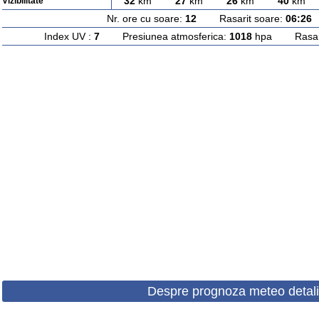
32
km
27
km
26
km
40
km
Vizibilitate
Nr. ore cu soare:
12
Rasarit soare:
06:26
A
Index UV :
7
Presiunea atmosferica:
1018
hpa Rasarit
Despre prognoza meteo detali