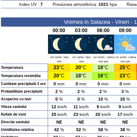
Index UV :
7
Presiunea atmosferica:
1021
hpa Rasarit
Vremea in Salacea - Vineri - 
00:00
03:00
06:00
09:00
cer senin, fara
cer senin, fara
cer senin, cativa
cer senin, cativa
nori
nori
nori josi
nori josi
23
°C
20
°C
18
°C
25
°C
Temperatura
20
°C
18
°C
16
°C
23
°C
Temperatura resimitita
0
mm
0
mm
0
mm
0
mm
Cantitate precipitatii 3 ore
2
%
2
%
2
%
3
%
Probabilitate precipitatii
0
%
0
%
10
%
20
%
Acoperire cu nori
12
km/h
11
km/h
9
km/h
9
km/h
Viteza vantului
25
km/h
23
km/h
20
km/h
17
km/h
Rafale de vant
NE
NE
NE
NE
Directia vantului
42
%
52
%
58
%
38
%
Umiditatea relativa