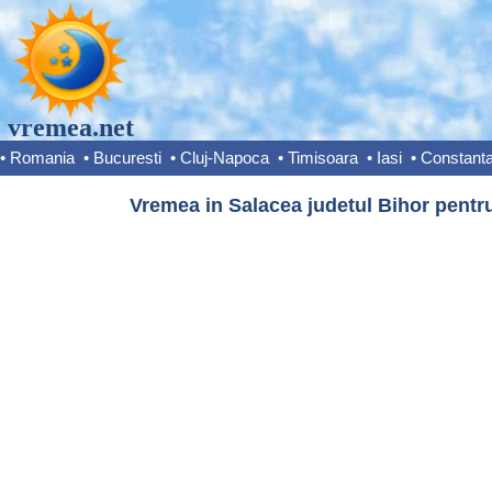
vremea.net
•
Romania
•
Bucuresti
•
Cluj-Napoca
•
Timisoara
•
Iasi
•
Constant
Vremea in Salacea judetul Bihor pentru