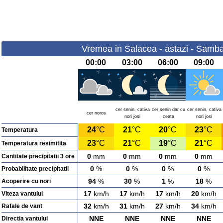
Vremea in Salacea - astazi - Samba
00:00
03:00
06:00
09:00
cer senin, cativa
cer senin dar cu
cer senin, cativa
cer noros
nori josi
ceata
nori josi
24
°C
21
°C
20
°C
23
°C
Temperatura
23
°C
21
°C
19
°C
21
°C
Temperatura resimitita
0
mm
0
mm
0
mm
0
mm
Cantitate precipitatii 3 ore
0
%
0
%
0
%
0
%
Probabilitate precipitatii
94
%
30
%
1
%
18
%
Acoperire cu nori
17
km/h
17
km/h
17
km/h
20
km/h
Viteza vantului
32
km/h
31
km/h
27
km/h
34
km/h
Rafale de vant
NNE
NNE
NNE
NNE
Directia vantului