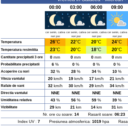
00:00
03:00
06:00
09:00
cer senin, cativa
cer senin, cativa
cer senin, cativa
cer senin, cativa
nori josi
nori josi
nori josi
nori josi
26
°C
22
°C
20
°C
24
°C
Temperatura
23
°C
20
°C
18
°C
20
°C
Temperatura resimitita
0
mm
0
mm
0
mm
0
mm
Cantitate precipitatii 3 ore
6
%
0
%
0
%
0
%
Probabilitate precipitatii
32
%
28
%
34
%
10
%
Acoperire cu nori
20
km/h
19
km/h
17
km/h
21
km/h
Viteza vantului
32
km/h
30
km/h
29
km/h
34
km/h
Rafale de vant
NNE
NNE
NNE
NNE
Directia vantului
43
%
56
%
59
%
39
%
Umiditatea relativa
29
km
21
km
14
km
31
km
Vizibilitate
Nr. ore cu soare:
14
Rasarit soare:
06:23
A
Index UV :
7
Presiunea atmosferica:
1019
hpa Rasarit