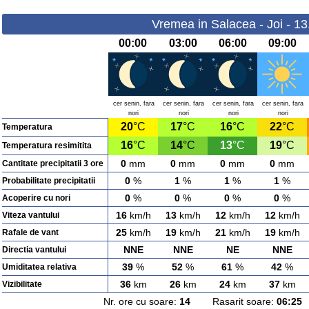
Vremea in Salacea - Joi - 1
00:00
03:00
06:00
09:00
cer senin, fara
cer senin, fara
cer senin, fara
cer senin, fara
nori
nori
nori
nori
20
°C
17
°C
16
°C
22
°C
Temperatura
16
°C
14
°C
13
°C
19
°C
Temperatura resimitita
0
mm
0
mm
0
mm
0
mm
Cantitate precipitatii 3 ore
0
%
1
%
1
%
1
%
Probabilitate precipitatii
0
%
0
%
0
%
0
%
Acoperire cu nori
16
km/h
13
km/h
12
km/h
12
km/h
Viteza vantului
25
km/h
19
km/h
21
km/h
19
km/h
Rafale de vant
NNE
NNE
NE
NNE
Directia vantului
39
%
52
%
61
%
42
%
Umiditatea relativa
36
km
26
km
24
km
37
km
Vizibilitate
Nr. ore cu soare:
14
Rasarit soare:
06:25
A