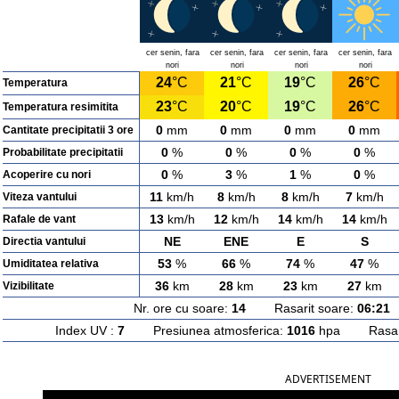
cer senin, fara
cer senin, fara
cer senin, fara
cer senin, fara
nori
nori
nori
nori
24
°C
21
°C
19
°C
26
°C
Temperatura
23
°C
20
°C
19
°C
26
°C
Temperatura resimitita
0
mm
0
mm
0
mm
0
mm
Cantitate precipitatii 3 ore
0
%
0
%
0
%
0
%
Probabilitate precipitatii
0
%
3
%
1
%
0
%
Acoperire cu nori
11
km/h
8
km/h
8
km/h
7
km/h
Viteza vantului
13
km/h
12
km/h
14
km/h
14
km/h
Rafale de vant
NE
ENE
E
S
Directia vantului
53
%
66
%
74
%
47
%
Umiditatea relativa
36
km
28
km
23
km
27
km
Vizibilitate
Nr. ore cu soare:
14
Rasarit soare:
06:21
A
Index UV :
7
Presiunea atmosferica:
1016
hpa Rasarit
ADVERTISEMENT