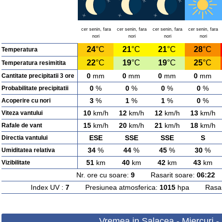
cer senin, fara
cer senin, fara
cer senin, fara
cer senin, fara
nori
nori
nori
nori
24
°C
21
°C
21
°C
28
°C
Temperatura
22
°C
19
°C
19
°C
25
°C
Temperatura resimitita
0
mm
0
mm
0
mm
0
mm
Cantitate precipitatii 3 ore
0
%
0
%
0
%
0
%
Probabilitate precipitatii
3
%
1
%
1
%
0
%
Acoperire cu nori
10
km/h
12
km/h
12
km/h
13
km/h
Viteza vantului
15
km/h
20
km/h
21
km/h
18
km/h
Rafale de vant
ESE
SSE
SSE
S
Directia vantului
34
%
44
%
45
%
30
%
Umiditatea relativa
51
km
40
km
42
km
43
km
Vizibilitate
Nr. ore cu soare:
9
Rasarit soare:
06:22
A
Index UV :
7
Presiunea atmosferica:
1015
hpa Rasarit
Vremea in Salacea - Miercuri -