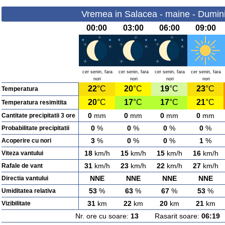
Vremea in Salacea - maine - Dumin
00:00
03:00
06:00
09:00
cer senin, fara
cer senin, fara
cer senin, fara
cer senin, fara
nori
nori
nori
nori
22
°C
20
°C
19
°C
23
°C
Temperatura
20
°C
17
°C
17
°C
21
°C
Temperatura resimitita
0
mm
0
mm
0
mm
0
mm
Cantitate precipitatii 3 ore
0
%
0
%
0
%
0
%
Probabilitate precipitatii
3
%
0
%
0
%
1
%
Acoperire cu nori
18
km/h
15
km/h
15
km/h
16
km/h
Viteza vantului
31
km/h
23
km/h
22
km/h
27
km/h
Rafale de vant
NNE
NNE
NNE
NNE
Directia vantului
53
%
63
%
67
%
53
%
Umiditatea relativa
31
km
22
km
20
km
21
km
Vizibilitate
Nr. ore cu soare:
13
Rasarit soare:
06:19
A