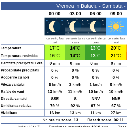
Vremea in Balaciu - Sambata -
00:00
03:00
06:00
09:00
cer senin, fara
cer senin dar cu
cer senin dar cu
cer senin, fara
nori
ceata
ceata
nori
17
°C
14
°C
13
°C
20
°C
Temperatura
16
°C
14
°C
13
°C
21
°C
Temperatura resimitita
0
mm
0
mm
0
mm
0
mm
Cantitate precipitatii 3 ore
0
%
0
%
0
%
0
%
Probabilitate precipitatii
0
%
0
%
0
%
0
%
Acoperire cu nori
6
km/h
3
km/h
1
km/h
0
km/h
Viteza vantului
13
km/h
11
km/h
10
km/h
10
km/h
Rafale de vant
SSE
S
NNV
NNE
Directia vantului
79
%
92
%
97
%
67
%
Umiditatea relativa
16
km
13
km
11
km
27
km
Vizibilitate
Nr. ore cu soare:
13
Rasarit soare:
06:11
A