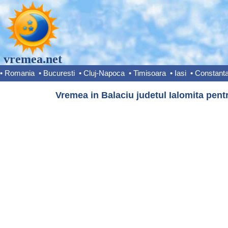
vremea.net
•
Romania
•
Bucuresti
•
Cluj-Napoca
•
Timisoara
•
Iasi
•
Constant
Vremea in Balaciu judetul Ialomita pentr