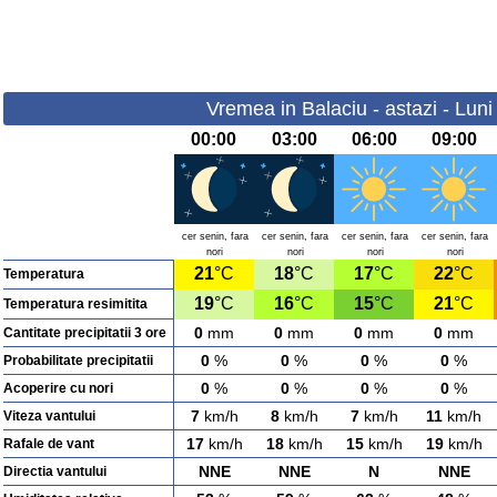
Vremea in Balaciu - astazi - Luni
00:00
03:00
06:00
09:00
cer senin, fara
cer senin, fara
cer senin, fara
cer senin, fara
nori
nori
nori
nori
21
°C
18
°C
17
°C
22
°C
Temperatura
19
°C
16
°C
15
°C
21
°C
Temperatura resimitita
0
mm
0
mm
0
mm
0
mm
Cantitate precipitatii 3 ore
0
%
0
%
0
%
0
%
Probabilitate precipitatii
0
%
0
%
0
%
0
%
Acoperire cu nori
7
km/h
8
km/h
7
km/h
11
km/h
Viteza vantului
17
km/h
18
km/h
15
km/h
19
km/h
Rafale de vant
NNE
NNE
N
NNE
Directia vantului