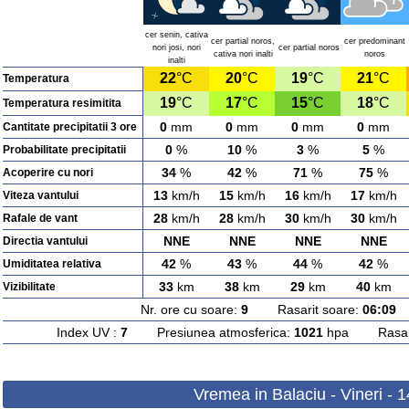
cer senin, cativa
cer partial noros,
cer predominant
nori josi, nori
cer partial noros
cativa nori inalti
noros
inalti
22
°C
20
°C
19
°C
21
°C
Temperatura
19
°C
17
°C
15
°C
18
°C
Temperatura resimitita
0
mm
0
mm
0
mm
0
mm
Cantitate precipitatii 3 ore
0
%
10
%
3
%
5
%
Probabilitate precipitatii
34
%
42
%
71
%
75
%
Acoperire cu nori
13
km/h
15
km/h
16
km/h
17
km/h
Viteza vantului
28
km/h
28
km/h
30
km/h
30
km/h
Rafale de vant
NNE
NNE
NNE
NNE
Directia vantului
42
%
43
%
44
%
42
%
Umiditatea relativa
33
km
38
km
29
km
40
km
Vizibilitate
Nr. ore cu soare:
9
Rasarit soare:
06:09
A
Index UV :
7
Presiunea atmosferica:
1021
hpa Rasarit
Vremea in Balaciu - Vineri - 