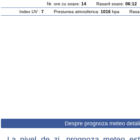
Nr. ore cu soare:
14
Rasarit soare:
06:12
A
Index UV :
7
Presiunea atmosferica:
1016
hpa Rasarit
Despre prognoza meteo detali
La nivel de zi, prognoza meteo este