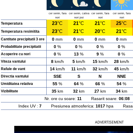
cer senin, fara
cer senin, cativa
cer senin, fara
cer senin, fara
nori
nori josi
nori
nori
23
°C
21
°C
21
°C
25
°C
Temperatura
23
°C
21
°C
20
°C
21
°C
Temperatura resimitita
0
mm
0
mm
0
mm
0
mm
Cantitate precipitatii 3 ore
0
%
0
%
0
%
0
%
Probabilitate precipitatii
0
%
13
%
9
%
0
%
Acoperire cu nori
8
km/h
5
km/h
15
km/h
28
km/h
Viteza vantului
14
km/h
11
km/h
32
km/h
45
km/h
Rafale de vant
SSE
S
N
NNE
Directia vantului
55
%
64
%
66
%
54
%
Umiditatea relativa
35
km
32
km
27
km
34
km
Vizibilitate
Nr. ore cu soare:
11
Rasarit soare:
06:08
A
Index UV :
7
Presiunea atmosferica:
1017
hpa Rasarit
ADVERTISEMENT