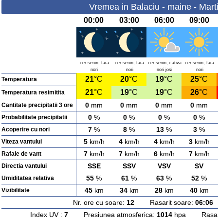
Vremea in Balaciu - maine - Mart
00:00
03:00
06:00
09:00
cer senin, fara
cer senin, fara
cer senin, cativa
cer senin, fara
nori
nori
nori josi
nori
21
°C
20
°C
19
°C
25
°C
Temperatura
21
°C
19
°C
19
°C
26
°C
Temperatura resimitita
0
mm
0
mm
0
mm
0
mm
Cantitate precipitatii 3 ore
0
%
0
%
0
%
0
%
Probabilitate precipitatii
7
%
8
%
13
%
3
%
Acoperire cu nori
5
km/h
4
km/h
4
km/h
3
km/h
Viteza vantului
7
km/h
7
km/h
6
km/h
7
km/h
Rafale de vant
SSE
SSV
VSV
SV
Directia vantului
55
%
61
%
63
%
52
%
Umiditatea relativa
45
km
34
km
28
km
40
km
Vizibilitate
Nr. ore cu soare:
12
Rasarit soare:
06:06
A
Index UV :
7
Presiunea atmosferica:
1014
hpa Rasarit