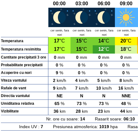
00:00
03:00
06:00
09:00
cer senin, fara
cer senin, fara
cer senin, fara
cer senin, fara
nori
nori
nori
nori
17
°C
15
°C
14
°C
20
°C
Temperatura
17
°C
15
°C
12
°C
18
°C
Temperatura resimitita
0
mm
0
mm
0
mm
0
mm
Cantitate precipitatii 3 ore
0
%
0
%
0
%
0
%
Probabilitate precipitatii
9
%
0
%
0
%
0
%
Acoperire cu nori
2
km/h
4
km/h
5
km/h
8
km/h
Viteza vantului
9
km/h
7
km/h
10
km/h
16
km/h
Rafale de vant
NE
N
N
NNE
Directia vantului
65
%
73
%
73
%
48
%
Umiditatea relativa
36
km
28
km
23
km
44
km
Vizibilitate
Nr. ore cu soare:
14
Rasarit soare:
06:10
A
Index UV :
7
Presiunea atmosferica:
1019
hpa Rasarit