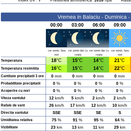
Index UV :
7
Presiunea atmosferica:
1018
hpa Rasarit
Vremea in Balaciu - Duminica -
00:00
03:00
06:00
09:00
cer senin, fara
cer senin dar cu
cer senin dar cu
cer senin, fara
nori
ceata
ceata
nori
18
°C
15
°C
14
°C
21
°C
Temperatura
16
°C
15
°C
14
°C
22
°C
Temperatura resimitita
0
mm
0
mm
0
mm
0
mm
Cantitate precipitatii 3 ore
0
%
0
%
0
%
0
%
Probabilitate precipitatii
0
%
0
%
0
%
0
%
Acoperire cu nori
12
km/h
5
km/h
2
km/h
2
km/h
Viteza vantului
26
km/h
17
km/h
12
km/h
10
km/h
Rafale de vant
SSE
SSE
SE
S
Directia vantului
75
%
91
%
95
%
64
%
Umiditatea relativa
23
km
13
km
11
km
29
km
Vizibilitate