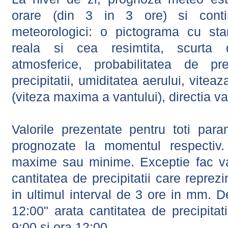
orare (din 3 in 3 ore) si contin
meteorologici: o pictograma cu sta
reala si cea resimtita, scurta d
atmosferice, probabilitatea de prec
precipitatii, umiditatea aerului, viteaz
(viteza maxima a vantului), directia va
Valorile prezentate pentru toti param
prognozate la momentul respectiv.
maxime sau minime. Exceptie fac val
cantitatea de precipitatii care reprez
in ultimul interval de 3 ore in mm.
12:00" arata cantitatea de precipitat
9:00 si ora 12:00.