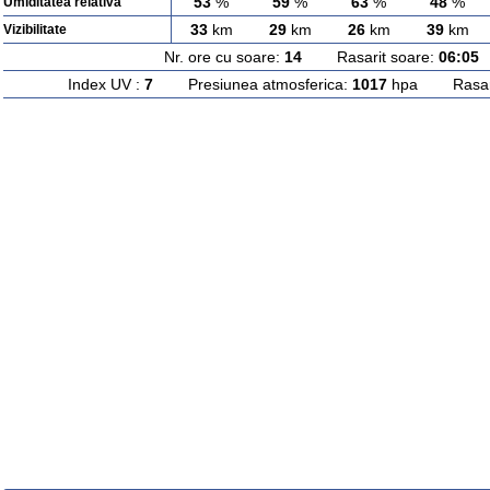
53
%
59
%
63
%
48
%
Umiditatea relativa
33
km
29
km
26
km
39
km
Vizibilitate
Nr. ore cu soare:
14
Rasarit soare:
06:05
A
Index UV :
7
Presiunea atmosferica:
1017
hpa Rasarit