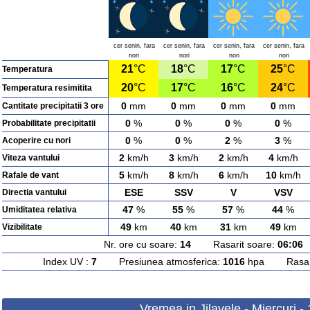
cer senin, fara
cer senin, fara
cer senin, fara
cer senin, fara
nori
nori
nori
nori
21
°C
18
°C
17
°C
25
°C
Temperatura
20
°C
17
°C
16
°C
24
°C
Temperatura resimitita
0
mm
0
mm
0
mm
0
mm
Cantitate precipitatii 3 ore
0
%
0
%
0
%
0
%
Probabilitate precipitatii
0
%
0
%
2
%
3
%
Acoperire cu nori
2
km/h
3
km/h
2
km/h
4
km/h
Viteza vantului
5
km/h
8
km/h
6
km/h
10
km/h
Rafale de vant
ESE
SSV
V
VSV
Directia vantului
47
%
55
%
57
%
44
%
Umiditatea relativa
49
km
40
km
31
km
49
km
Vizibilitate
Nr. ore cu soare:
14
Rasarit soare:
06:06
A
Index UV :
7
Presiunea atmosferica:
1016
hpa Rasarit
Vremea in Jilavele - Miercuri -