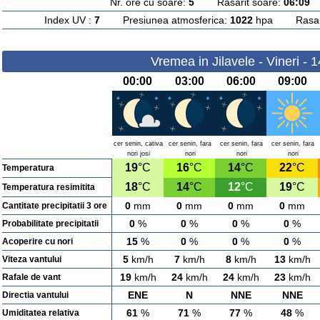
Nr. ore cu soare:
5
Rasarit soare:
06:09
A
Index UV :
7
Presiunea atmosferica:
1022
hpa Rasarit
Vremea in Jilavele - Vineri - 
00:00
03:00
06:00
09:00
cer senin, cativa
cer senin, fara
cer senin, fara
cer senin, fara
nori josi
nori
nori
nori
19
°C
16
°C
14
°C
22
°C
Temperatura
18
°C
14
°C
12
°C
19
°C
Temperatura resimitita
0
mm
0
mm
0
mm
0
mm
Cantitate precipitatii 3 ore
0
%
0
%
0
%
0
%
Probabilitate precipitatii
15
%
0
%
0
%
0
%
Acoperire cu nori
5
km/h
7
km/h
8
km/h
13
km/h
Viteza vantului
19
km/h
24
km/h
24
km/h
23
km/h
Rafale de vant
ENE
N
NNE
NNE
Directia vantului
61
%
71
%
77
%
48
%
Umiditatea relativa