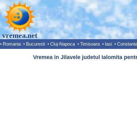
vremea.net
•
Romania
•
Bucuresti
•
Cluj-Napoca
•
Timisoara
•
Iasi
•
Constant
Vremea in Jilavele judetul Ialomita pent