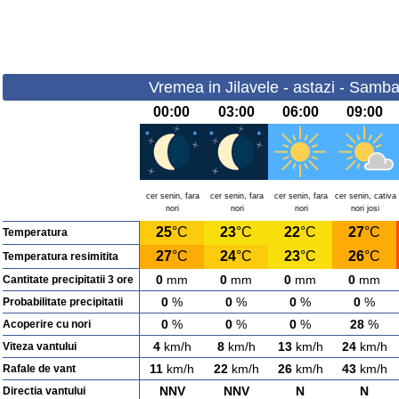
Vremea in Jilavele - astazi - Samb
00:00
03:00
06:00
09:00
cer senin, fara
cer senin, fara
cer senin, fara
cer senin, cativa
nori
nori
nori
nori josi
25
°C
23
°C
22
°C
27
°C
Temperatura
27
°C
24
°C
23
°C
26
°C
Temperatura resimitita
0
mm
0
mm
0
mm
0
mm
Cantitate precipitatii 3 ore
0
%
0
%
0
%
0
%
Probabilitate precipitatii
0
%
0
%
0
%
28
%
Acoperire cu nori
4
km/h
8
km/h
13
km/h
24
km/h
Viteza vantului
11
km/h
22
km/h
26
km/h
43
km/h
Rafale de vant
NNV
NNV
N
N
Directia vantului