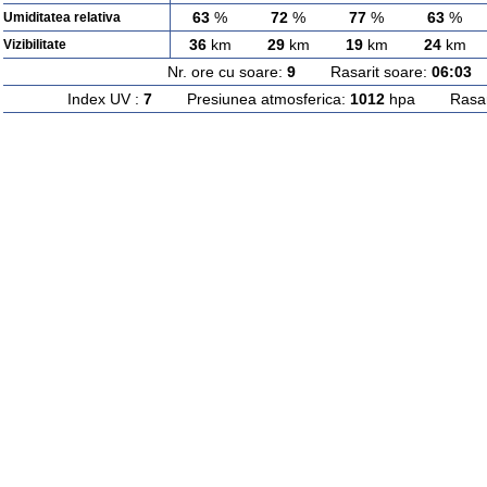
63
%
72
%
77
%
63
%
Umiditatea relativa
36
km
29
km
19
km
24
km
Vizibilitate
Nr. ore cu soare:
9
Rasarit soare:
06:03
A
Index UV :
7
Presiunea atmosferica:
1012
hpa Rasarit