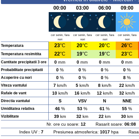
00:00
03:00
06:00
09:00
cer senin, fara
cer senin, fara
cer senin, fara
cer senin, fara
nori
nori
nori
nori
23
°C
20
°C
20
°C
26
°C
Temperatura
22
°C
19
°C
19
°C
23
°C
Temperatura resimitita
0
mm
0
mm
0
mm
0
mm
Cantitate precipitatii 3 ore
0
%
0
%
0
%
0
%
Probabilitate precipitatii
0
%
0
%
0
%
8
%
Acoperire cu nori
7
km/h
5
km/h
8
km/h
22
km/h
Viteza vantului
10
km/h
16
km/h
12
km/h
32
km/h
Rafale de vant
S
VSV
N
NNE
Directia vantului
46
%
53
%
61
%
55
%
Umiditatea relativa
39
km
32
km
22
km
30
km
Vizibilitate
Nr. ore cu soare:
12
Rasarit soare:
06:08
A
Index UV :
7
Presiunea atmosferica:
1017
hpa Rasarit