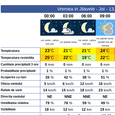
Vremea in Jilavele - Joi - 1
00:00
03:00
06:00
09:00
cer partial noros,
cer senin, cativa
cer senin, cativa
cer partial noros
posibil nori de
nori josi
nori josi
furtuna
23
°C
21
°C
21
°C
24
°C
Temperatura
25
°C
22
°C
19
°C
22
°C
Temperatura resimitita
0
mm
0
mm
0
mm
0
mm
Cantitate precipitatii 3 ore
1
%
1
%
1
%
1
%
Probabilitate precipitatii
26
%
42
%
38
%
51
%
Acoperire cu nori
5
km/h
6
km/h
12
km/h
16
km/h
Viteza vantului
14
km/h
15
km/h
18
km/h
23
km/h
Rafale de vant
NE
NNE
NNE
NE
Directia vantului
79
%
78
%
59
%
49
%
Umiditatea relativa
18
km
12
km
12
km
19
km
Vizibilitate