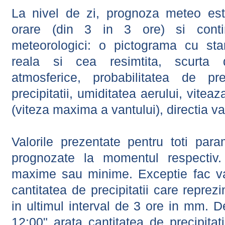
La nivel de zi, prognoza meteo este
orare (din 3 in 3 ore) si contin
meteorologici: o pictograma cu sta
reala si cea resimtita, scurta d
atmosferice, probabilitatea de prec
precipitatii, umiditatea aerului, viteaz
(viteza maxima a vantului), directia va
Valorile prezentate pentru toti param
prognozate la momentul respectiv.
maxime sau minime. Exceptie fac val
cantitatea de precipitatii care reprez
in ultimul interval de 3 ore in mm.
12:00" arata cantitatea de precipitat