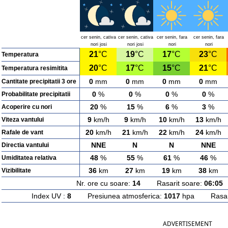
cer senin, cativa
cer senin, cativa
cer senin, fara
cer senin, fara
nori josi
nori josi
nori
nori
21
°C
19
°C
17
°C
23
°C
Temperatura
20
°C
17
°C
15
°C
21
°C
Temperatura resimitita
0
mm
0
mm
0
mm
0
mm
Cantitate precipitatii 3 ore
0
%
0
%
0
%
0
%
Probabilitate precipitatii
20
%
15
%
6
%
3
%
Acoperire cu nori
9
km/h
9
km/h
10
km/h
13
km/h
Viteza vantului
20
km/h
21
km/h
22
km/h
24
km/h
Rafale de vant
NNE
N
N
NNE
Directia vantului
48
%
55
%
61
%
46
%
Umiditatea relativa
36
km
27
km
19
km
38
km
Vizibilitate
Nr. ore cu soare:
14
Rasarit soare:
06:05
A
Index UV :
8
Presiunea atmosferica:
1017
hpa Rasarit
ADVERTISEMENT