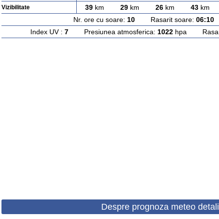
39
km
29
km
26
km
43
km
Vizibilitate
Nr. ore cu soare:
10
Rasarit soare:
06:10
A
Index UV :
7
Presiunea atmosferica:
1022
hpa Rasarit
Despre prognoza meteo detali