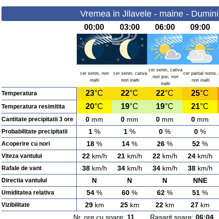
Vremea in Jilavele - maine - Dumin
00:00
03:00
06:00
09:00
cer senin, cativa
cer senin, nori
cer senin, cativa
cer partial noros,
nori josi, nori
inalti
nori inalti
nori inalti
inalti
23
°C
22
°C
22
°C
25
°C
Temperatura
20
°C
19
°C
19
°C
21
°C
Temperatura resimitita
0
mm
0
mm
0
mm
0
mm
Cantitate precipitatii 3 ore
1
%
1
%
0
%
0
%
Probabilitate precipitatii
18
%
14
%
26
%
52
%
Acoperire cu nori
22
km/h
21
km/h
22
km/h
24
km/h
Viteza vantului
38
km/h
34
km/h
34
km/h
38
km/h
Rafale de vant
N
N
N
NNE
Directia vantului
54
%
60
%
62
%
51
%
Umiditatea relativa
29
km
25
km
22
km
27
km
Vizibilitate
Nr. ore cu soare:
11
Rasarit soare:
06:04
A