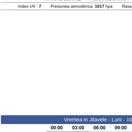
Index UV :
7
Presiunea atmosferica:
1017
hpa Rasarit
Vremea in Jilavele - Luni - 1
00:00
03:00
06:00
09:00