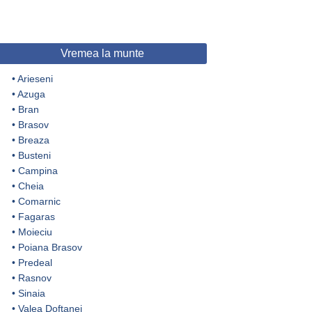
Vremea la munte
•
Arieseni
•
Azuga
•
Bran
•
Brasov
•
Breaza
•
Busteni
•
Campina
•
Cheia
•
Comarnic
•
Fagaras
•
Moieciu
•
Poiana Brasov
•
Predeal
•
Rasnov
•
Sinaia
•
Valea Doftanei