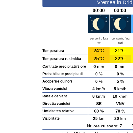
Vremea in Dridu
00:00
03:00
cer senin, fara
cer senin, fara
nori
nori
24
°C
21
°C
Temperatura
25
°C
22
°C
Temperatura resimitita
0
mm
0
mm
Cantitate precipitatii 3 ore
0
%
0
%
Probabilitate precipitatii
0
%
5
%
Acoperire cu nori
4
km/h
5
km/h
Viteza vantului
8
km/h
10
km/h
Rafale de vant
SE
VNV
Directia vantului
60
%
70
%
Umiditatea relativa
25
km
20
km
Vizibilitate
Nr. ore cu soare:
7
Rasa