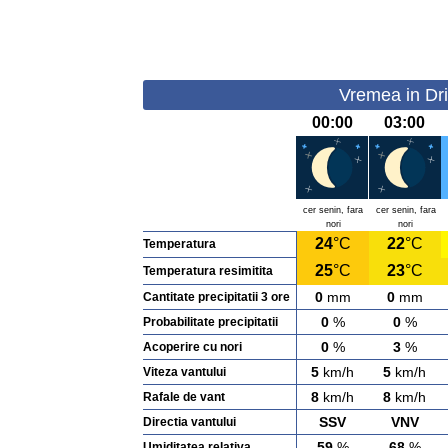
Vremea in Dri
00:00
03:00
cer senin, fara
cer senin, fara
nori
nori
24
°C
22
°C
Temperatura
25
°C
23
°C
Temperatura resimitita
0
mm
0
mm
Cantitate precipitatii 3 ore
0
%
0
%
Probabilitate precipitatii
0
%
3
%
Acoperire cu nori
5
km/h
5
km/h
Viteza vantului
8
km/h
8
km/h
Rafale de vant
SSV
VNV
Directia vantului
59
%
68
%
Umiditatea relativa