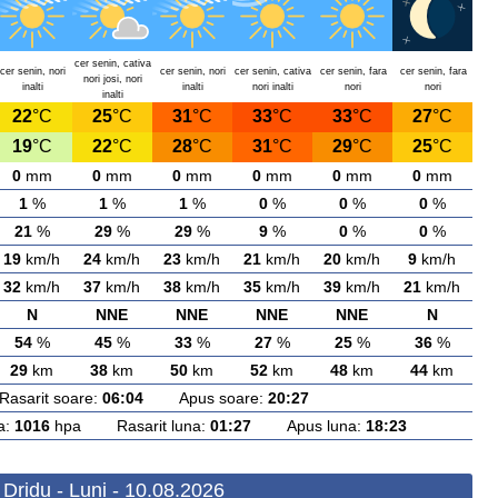
cer senin, cativa
cer senin, nori
cer senin, nori
cer senin, cativa
cer senin, fara
cer senin, fara
nori josi, nori
inalti
inalti
nori inalti
nori
nori
inalti
22
°C
25
°C
31
°C
33
°C
33
°C
27
°C
19
°C
22
°C
28
°C
31
°C
29
°C
25
°C
0
mm
0
mm
0
mm
0
mm
0
mm
0
mm
1
%
1
%
1
%
0
%
0
%
0
%
21
%
29
%
29
%
9
%
0
%
0
%
19
km/h
24
km/h
23
km/h
21
km/h
20
km/h
9
km/h
32
km/h
37
km/h
38
km/h
35
km/h
39
km/h
21
km/h
N
NNE
NNE
NNE
NNE
N
54
%
45
%
33
%
27
%
25
%
36
%
29
km
38
km
50
km
52
km
48
km
44
km
arit soare:
06:04
Apus soare:
20:27
a:
1016
hpa Rasarit luna:
01:27
Apus luna:
18:23
Dridu - Luni - 10.08.2026