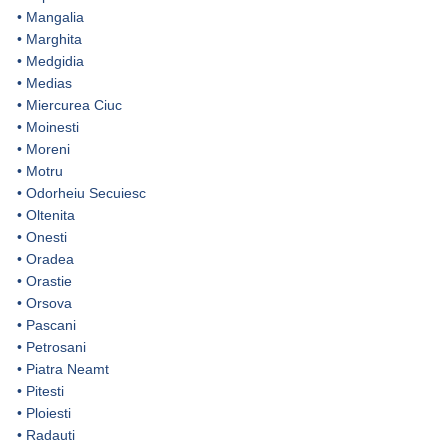
•
Mangalia
•
Marghita
•
Medgidia
•
Medias
•
Miercurea Ciuc
•
Moinesti
•
Moreni
•
Motru
•
Odorheiu Secuiesc
•
Oltenita
•
Onesti
•
Oradea
•
Orastie
•
Orsova
•
Pascani
•
Petrosani
•
Piatra Neamt
•
Pitesti
•
Ploiesti
•
Radauti