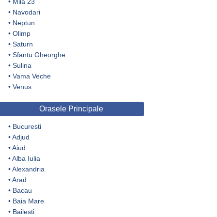
•
Mila 23
•
Navodari
•
Neptun
•
Olimp
•
Saturn
•
Sfantu Gheorghe
•
Sulina
•
Vama Veche
•
Venus
Orasele Principale
•
Bucuresti
•
Adjud
•
Aiud
•
Alba Iulia
•
Alexandria
•
Arad
•
Bacau
•
Baia Mare
•
Bailesti