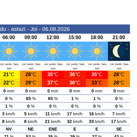
du - astazi - Joi - 06.08.2026
06:00
09:00
12:00
15:00
18:00
21:00
cer senin, fara
cer senin, fara
cer senin, fara
cer senin, fara
cer senin, fara
cer senin, fara
nori
nori
nori
nori
nori
nori
21
°C
28
°C
35
°C
36
°C
35
°C
28
°C
22
°C
29
°C
37
°C
36
°C
33
°C
28
°C
0
mm
0
mm
0
mm
0
mm
0
mm
0
mm
0
%
65
%
65
%
1
%
1
%
0
%
1
%
0
%
0
%
0
%
0
%
0
%
3
km/h
5
km/h
11
km/h
17
km/h
16
km/h
7
km/h
8
km/h
8
km/h
21
km/h
32
km/h
33
km/h
17
km/h
NV
NE
ENE
E
E
SE
71
%
52
%
35
%
29
%
27
%
42
%