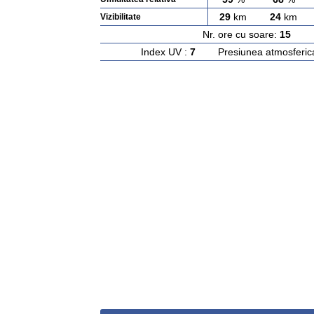
29
km
24
km
Vizibilitate
Nr. ore cu soare:
15
Ras
Index UV :
7
Presiunea atmosferic