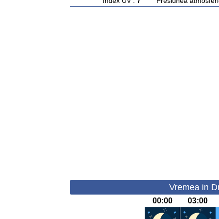
Index UV :
7
Presiunea atmosferi
Vremea in Dr
00:00
03:00