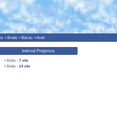
ea
•
Braila
•
Bacau
•
Arad
Interval Prognoza
•
Dridu -
7 zile
•
Dridu -
14 zile