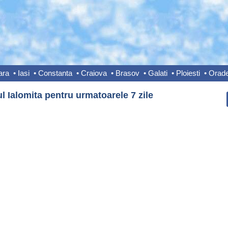
ara
•
Iasi
•
Constanta
•
Craiova
•
Brasov
•
Galati
•
Ploiesti
•
Orad
l Ialomita pentru urmatoarele 7 zile