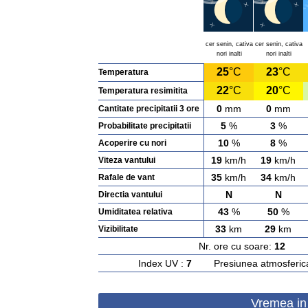
cer senin, cativa
cer senin, cativa
nori inalti
nori inalti
25
°C
23
°C
Temperatura
22
°C
20
°C
Temperatura resimitita
0
mm
0
mm
Cantitate precipitatii 3 ore
5
%
3
%
Probabilitate precipitatii
10
%
8
%
Acoperire cu nori
19
km/h
19
km/h
Viteza vantului
35
km/h
34
km/h
Rafale de vant
N
N
Directia vantului
43
%
50
%
Umiditatea relativa
33
km
29
km
Vizibilitate
Nr. ore cu soare:
12
Ras
Index UV :
7
Presiunea atmosferic
Vremea in 