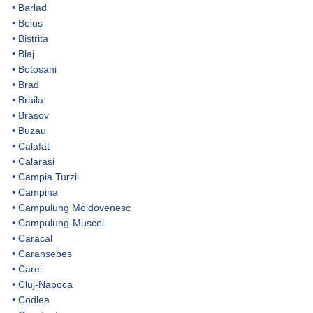
•
Barlad
•
Beius
•
Bistrita
•
Blaj
•
Botosani
•
Brad
•
Braila
•
Brasov
•
Buzau
•
Calafat
•
Calarasi
•
Campia Turzii
•
Campina
•
Campulung Moldovenesc
•
Campulung-Muscel
•
Caracal
•
Caransebes
•
Carei
•
Cluj-Napoca
•
Codlea