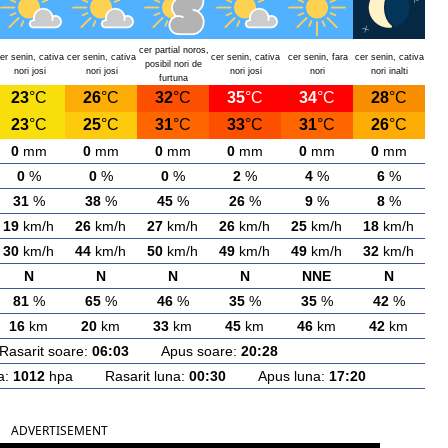
cer partial noros,
er senin, cativa
cer senin, cativa
cer senin, cativa
cer senin, fara
cer senin, cativa
posibil nori de
nori josi
nori josi
nori josi
nori
nori inalti
furtuna
23
°C
26
°C
32
°C
35
°C
34
°C
28
°C
23
°C
25
°C
31
°C
33
°C
31
°C
26
°C
0
mm
0
mm
0
mm
0
mm
0
mm
0
mm
0
%
0
%
0
%
2
%
4
%
6
%
31
%
38
%
45
%
26
%
9
%
8
%
19
km/h
26
km/h
27
km/h
26
km/h
25
km/h
18
km/h
30
km/h
44
km/h
50
km/h
49
km/h
49
km/h
32
km/h
N
N
N
N
NNE
N
81
%
65
%
46
%
35
%
35
%
42
%
16
km
20
km
33
km
45
km
46
km
42
km
arit soare:
06:03
Apus soare:
20:28
a:
1012
hpa Rasarit luna:
00:30
Apus luna:
17:20
ADVERTISEMENT