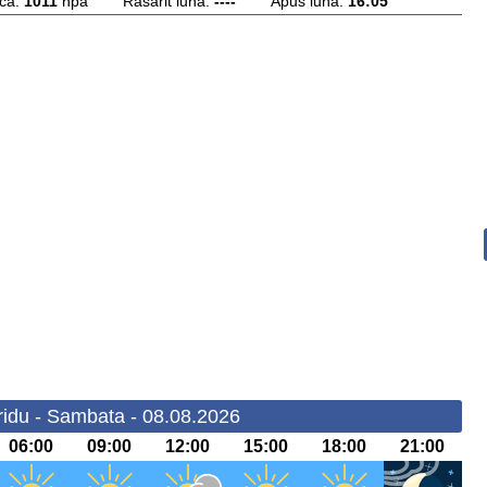
ca:
1011
hpa Rasarit luna:
----
Apus luna:
16:05
idu - Sambata - 08.08.2026
06:00
09:00
12:00
15:00
18:00
21:00