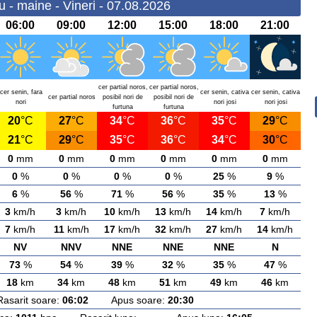
 - maine - Vineri - 07.08.2026
06:00
09:00
12:00
15:00
18:00
21:00
cer partial noros,
cer partial noros,
cer senin, fara
cer senin, cativa
cer senin, cativa
cer partial noros
posibil nori de
posibil nori de
nori
nori josi
nori josi
furtuna
furtuna
20
°C
27
°C
34
°C
36
°C
35
°C
29
°C
21
°C
29
°C
35
°C
36
°C
34
°C
30
°C
0
mm
0
mm
0
mm
0
mm
0
mm
0
mm
0
%
0
%
0
%
0
%
25
%
9
%
6
%
56
%
71
%
56
%
35
%
13
%
3
km/h
3
km/h
10
km/h
13
km/h
14
km/h
7
km/h
7
km/h
11
km/h
17
km/h
32
km/h
27
km/h
14
km/h
NV
NNV
NNE
NNE
NNE
N
73
%
54
%
39
%
32
%
35
%
47
%
18
km
34
km
48
km
51
km
49
km
46
km
rit soare:
06:02
Apus soare:
20:30