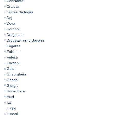
•
Constanta
•
Craiova
•
Curtea de Arges
•
Dej
•
Deva
•
Dorohoi
•
Dragasani
•
Drobeta-Turnu Severin
•
Fagaras
•
Falticeni
•
Fetesti
•
Focsani
•
Galati
•
Gheorgheni
•
Gherla
•
Giurgiu
•
Hunedoara
•
Husi
•
Iasi
•
Lugoj
•
Lupeni