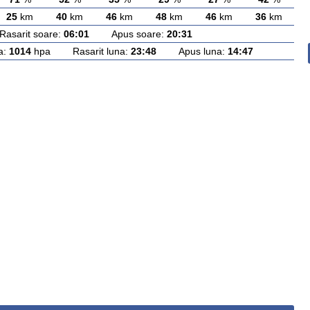
25
km
40
km
46
km
48
km
46
km
36
km
arit soare:
06:01
Apus soare:
20:31
a:
1014
hpa Rasarit luna:
23:48
Apus luna:
14:47