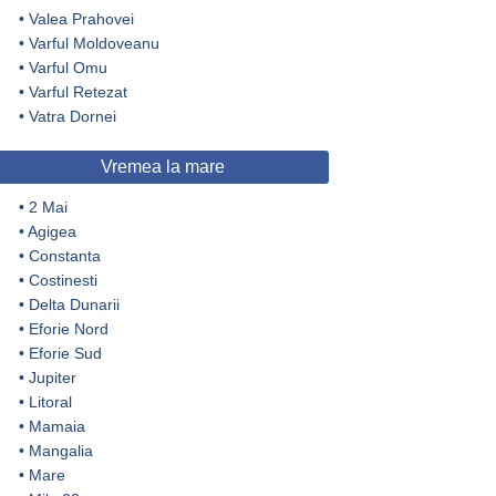
•
Valea Prahovei
•
Varful Moldoveanu
•
Varful Omu
•
Varful Retezat
•
Vatra Dornei
Vremea la mare
•
2 Mai
•
Agigea
•
Constanta
•
Costinesti
•
Delta Dunarii
•
Eforie Nord
•
Eforie Sud
•
Jupiter
•
Litoral
•
Mamaia
•
Mangalia
•
Mare