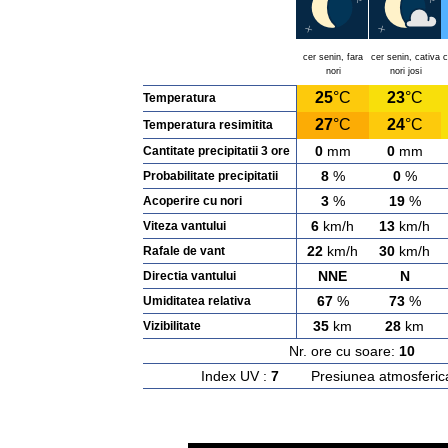
cer senin, fara
cer senin, cativa
c
nori
nori josi
25
°C
23
°C
Temperatura
27
°C
24
°C
Temperatura resimitita
0
mm
0
mm
Cantitate precipitatii 3 ore
8
%
0
%
Probabilitate precipitatii
3
%
19
%
Acoperire cu nori
6
km/h
13
km/h
Viteza vantului
22
km/h
30
km/h
Rafale de vant
NNE
N
Directia vantului
67
%
73
%
Umiditatea relativa
35
km
28
km
Vizibilitate
Nr. ore cu soare:
10
Ras
Index UV :
7
Presiunea atmosferic