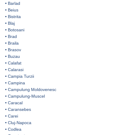
•
Barlad
•
Beius
•
Bistrita
•
Blaj
•
Botosani
•
Brad
•
Braila
•
Brasov
•
Buzau
•
Calafat
•
Calarasi
•
Campia Turzii
•
Campina
•
Campulung Moldovenesc
•
Campulung-Muscel
•
Caracal
•
Caransebes
•
Carei
•
Cluj-Napoca
•
Codlea