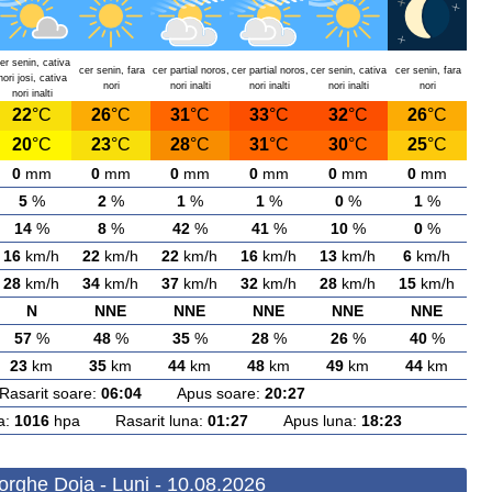
er senin, cativa
cer senin, fara
cer partial noros,
cer partial noros,
cer senin, cativa
cer senin, fara
nori josi, cativa
nori
nori inalti
nori inalti
nori inalti
nori
nori inalti
22
°C
26
°C
31
°C
33
°C
32
°C
26
°C
20
°C
23
°C
28
°C
31
°C
30
°C
25
°C
0
mm
0
mm
0
mm
0
mm
0
mm
0
mm
5
%
2
%
1
%
1
%
0
%
1
%
14
%
8
%
42
%
41
%
10
%
0
%
16
km/h
22
km/h
22
km/h
16
km/h
13
km/h
6
km/h
28
km/h
34
km/h
37
km/h
32
km/h
28
km/h
15
km/h
N
NNE
NNE
NNE
NNE
NNE
57
%
48
%
35
%
28
%
26
%
40
%
23
km
35
km
44
km
48
km
49
km
44
km
arit soare:
06:04
Apus soare:
20:27
a:
1016
hpa Rasarit luna:
01:27
Apus luna:
18:23
rghe Doja - Luni - 10.08.2026