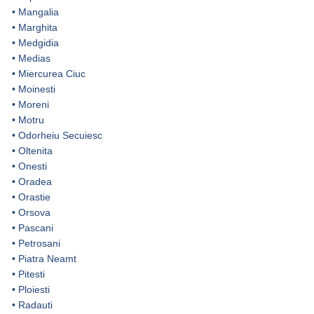
•
Mangalia
•
Marghita
•
Medgidia
•
Medias
•
Miercurea Ciuc
•
Moinesti
•
Moreni
•
Motru
•
Odorheiu Secuiesc
•
Oltenita
•
Onesti
•
Oradea
•
Orastie
•
Orsova
•
Pascani
•
Petrosani
•
Piatra Neamt
•
Pitesti
•
Ploiesti
•
Radauti