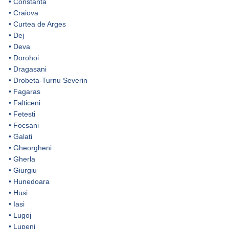
•
Constanta
•
Craiova
•
Curtea de Arges
•
Dej
•
Deva
•
Dorohoi
•
Dragasani
•
Drobeta-Turnu Severin
•
Fagaras
•
Falticeni
•
Fetesti
•
Focsani
•
Galati
•
Gheorgheni
•
Gherla
•
Giurgiu
•
Hunedoara
•
Husi
•
Iasi
•
Lugoj
•
Lupeni