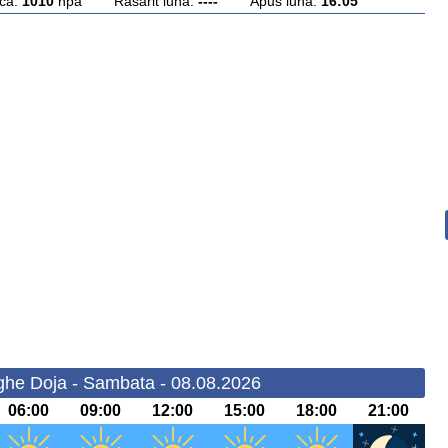
ca:
1010
hpa Rasarit luna:
----
Apus luna:
16:05
he Doja - Sambata - 08.08.2026
06:00
09:00
12:00
15:00
18:00
21:00