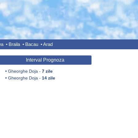
ea
•
Braila
•
Bacau
•
Arad
Interval Prognoza
•
Gheorghe Doja -
7 zile
•
Gheorghe Doja -
14 zile