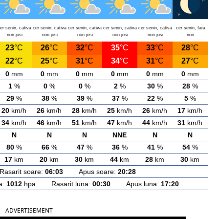
er senin, cativa
cer senin, cativa
cer senin, cativa
cer senin, cativa
cer senin, cativa
cer senin, fara
nori josi
nori josi
nori josi
nori josi
nori josi
nori
23
°C
26
°C
32
°C
35
°C
33
°C
28
°C
22
°C
25
°C
31
°C
34
°C
31
°C
27
°C
0
mm
0
mm
0
mm
0
mm
0
mm
0
mm
1
%
0
%
0
%
2
%
30
%
28
%
29
%
38
%
39
%
37
%
22
%
5
%
20
km/h
26
km/h
28
km/h
25
km/h
26
km/h
17
km/h
34
km/h
46
km/h
51
km/h
47
km/h
44
km/h
31
km/h
N
N
N
NNE
N
N
80
%
66
%
47
%
36
%
41
%
54
%
17
km
20
km
30
km
44
km
28
km
30
km
arit soare:
06:03
Apus soare:
20:28
a:
1012
hpa Rasarit luna:
00:30
Apus luna:
17:20
ADVERTISEMENT