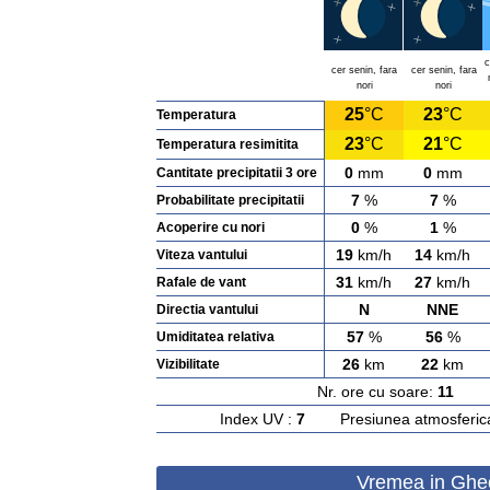
c
cer senin, fara
cer senin, fara
nori
nori
25
°C
23
°C
Temperatura
23
°C
21
°C
Temperatura resimitita
0
mm
0
mm
Cantitate precipitatii 3 ore
7
%
7
%
Probabilitate precipitatii
0
%
1
%
Acoperire cu nori
19
km/h
14
km/h
Viteza vantului
31
km/h
27
km/h
Rafale de vant
N
NNE
Directia vantului
57
%
56
%
Umiditatea relativa
26
km
22
km
Vizibilitate
Nr. ore cu soare:
11
Ras
Index UV :
7
Presiunea atmosferic
Vremea in Gheo