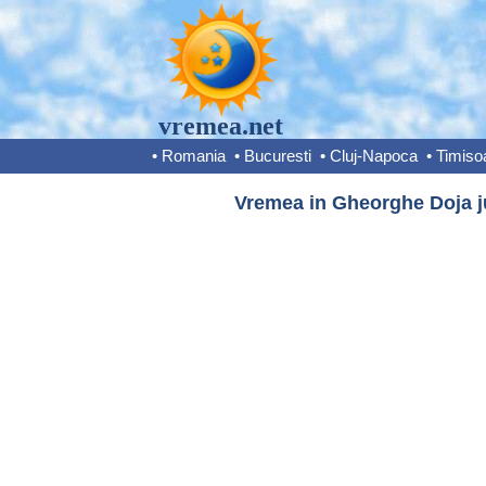
vremea.net
•
Romania
•
Bucuresti
•
Cluj-Napoca
•
Timiso
Vremea in Gheorghe Doja ju