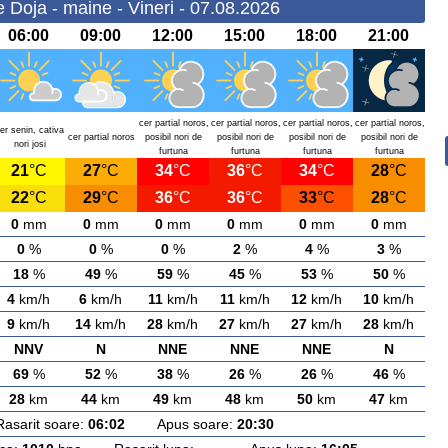
Doja - maine - Vineri - 07.08.2026
06:00
09:00
12:00
15:00
18:00
21:00
cer partial noros,
cer partial noros,
cer partial noros,
cer partial noros,
er senin, cativa
cer partial noros
posibil nori de
posibil nori de
posibil nori de
posibil nori de
nori josi
furtuna
furtuna
furtuna
furtuna
21
°C
27
°C
34
°C
36
°C
34
°C
28
°C
22
°C
29
°C
36
°C
36
°C
33
°C
28
°C
0
mm
0
mm
0
mm
0
mm
0
mm
0
mm
0
%
0
%
0
%
2
%
4
%
3
%
18
%
49
%
59
%
45
%
53
%
50
%
4
km/h
6
km/h
11
km/h
11
km/h
12
km/h
10
km/h
9
km/h
14
km/h
28
km/h
27
km/h
27
km/h
28
km/h
NNV
N
NNE
NNE
NNE
N
69
%
52
%
38
%
26
%
26
%
46
%
28
km
44
km
49
km
48
km
50
km
47
km
rit soare:
06:02
Apus soare:
20:30