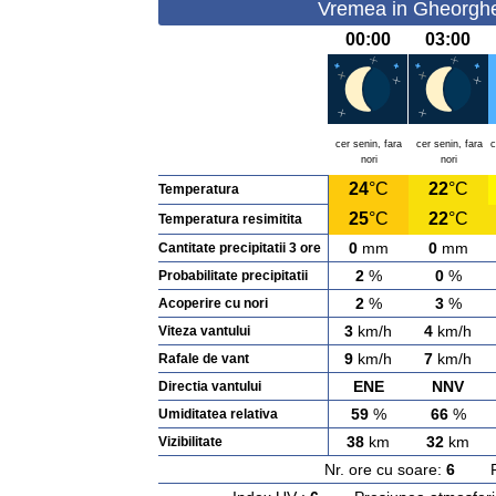
Vremea in Gheorghe 
00:00
03:00
cer senin, fara
cer senin, fara
c
nori
nori
24
°C
22
°C
Temperatura
25
°C
22
°C
Temperatura resimitita
0
mm
0
mm
Cantitate precipitatii 3 ore
2
%
0
%
Probabilitate precipitatii
2
%
3
%
Acoperire cu nori
3
km/h
4
km/h
Viteza vantului
9
km/h
7
km/h
Rafale de vant
ENE
NNV
Directia vantului
59
%
66
%
Umiditatea relativa
38
km
32
km
Vizibilitate
Nr. ore cu soare:
6
Rasa