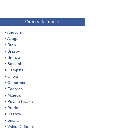
Vremea la munte
•
Arieseni
•
Azuga
•
Bran
•
Brasov
•
Breaza
•
Busteni
•
Campina
•
Cheia
•
Comarnic
•
Fagaras
•
Moieciu
•
Poiana Brasov
•
Predeal
•
Rasnov
•
Sinaia
•
Valea Doftanei