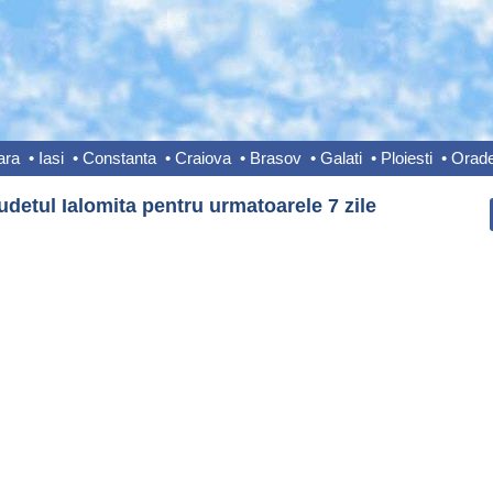
ara
•
Iasi
•
Constanta
•
Craiova
•
Brasov
•
Galati
•
Ploiesti
•
Orad
detul Ialomita pentru urmatoarele 7 zile