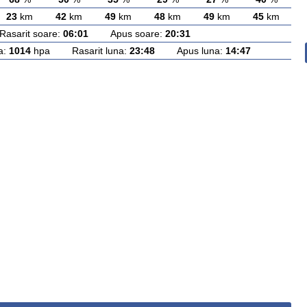
23
km
42
km
49
km
48
km
49
km
45
km
arit soare:
06:01
Apus soare:
20:31
a:
1014
hpa Rasarit luna:
23:48
Apus luna:
14:47