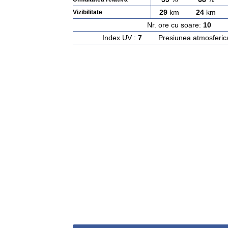
29
km
24
km
Vizibilitate
Nr. ore cu soare:
10
Ras
Index UV :
7
Presiunea atmosferic