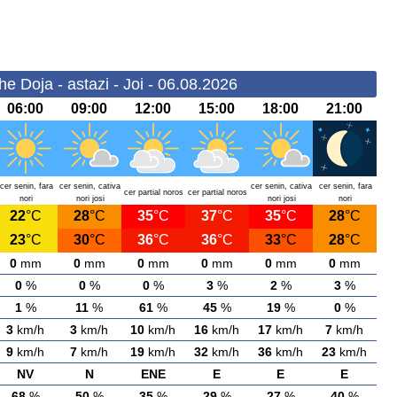
 Doja - astazi - Joi - 06.08.2026
06:00
09:00
12:00
15:00
18:00
21:00
cer senin, fara
cer senin, cativa
cer senin, cativa
cer senin, fara
cer partial noros
cer partial noros
nori
nori josi
nori josi
nori
22
°C
28
°C
35
°C
37
°C
35
°C
28
°C
23
°C
30
°C
36
°C
36
°C
33
°C
28
°C
0
mm
0
mm
0
mm
0
mm
0
mm
0
mm
0
%
0
%
0
%
3
%
2
%
3
%
1
%
11
%
61
%
45
%
19
%
0
%
3
km/h
3
km/h
10
km/h
16
km/h
17
km/h
7
km/h
9
km/h
7
km/h
19
km/h
32
km/h
36
km/h
23
km/h
NV
N
ENE
E
E
E
68
%
50
%
35
%
29
%
27
%
40
%