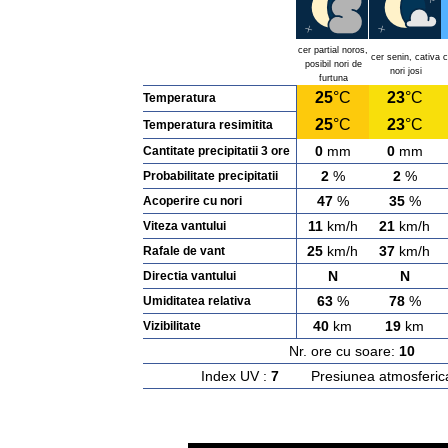
cer partial noros,
cer senin, cativa
c
posibil nori de
nori josi
furtuna
25
°C
23
°C
Temperatura
25
°C
23
°C
Temperatura resimitita
0
mm
0
mm
Cantitate precipitatii 3 ore
2
%
2
%
Probabilitate precipitatii
47
%
35
%
Acoperire cu nori
11
km/h
21
km/h
Viteza vantului
25
km/h
37
km/h
Rafale de vant
N
N
Directia vantului
63
%
78
%
Umiditatea relativa
40
km
19
km
Vizibilitate
Nr. ore cu soare:
10
Ras
Index UV :
7
Presiunea atmosferic