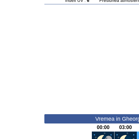
Index UV :
6
Presiunea atmosferi
Vremea in Gheorg
00:00
03:00