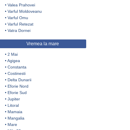
•
Valea Prahovei
•
Varful Moldoveanu
•
Varful Omu
•
Varful Retezat
•
Vatra Dornei
Vremea la mare
•
2 Mai
•
Agigea
•
Constanta
•
Costinesti
•
Delta Dunarii
•
Eforie Nord
•
Eforie Sud
•
Jupiter
•
Litoral
•
Mamaia
•
Mangalia
•
Mare