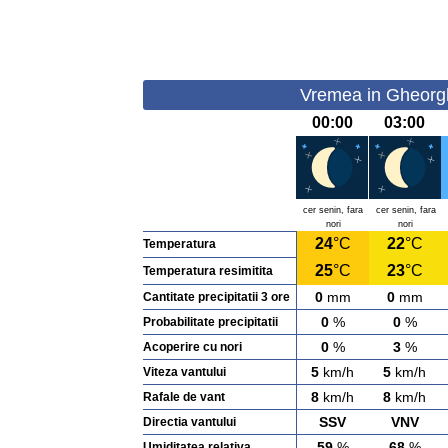
Vremea in Gheorghe
00:00
03:00
cer senin, fara
cer senin, fara
nori
nori
24
°C
22
°C
Temperatura
25
°C
23
°C
Temperatura resimitita
0
mm
0
mm
Cantitate precipitatii 3 ore
0
%
0
%
Probabilitate precipitatii
0
%
3
%
Acoperire cu nori
5
km/h
5
km/h
Viteza vantului
8
km/h
8
km/h
Rafale de vant
SSV
VNV
Directia vantului
59
%
68
%
Umiditatea relativa