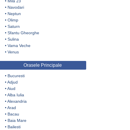
•
Mila 23
•
Navodari
•
Neptun
•
Olimp
•
Saturn
•
Sfantu Gheorghe
•
Sulina
•
Vama Veche
•
Venus
Orasele Principale
•
Bucuresti
•
Adjud
•
Aiud
•
Alba Iulia
•
Alexandria
•
Arad
•
Bacau
•
Baia Mare
•
Bailesti