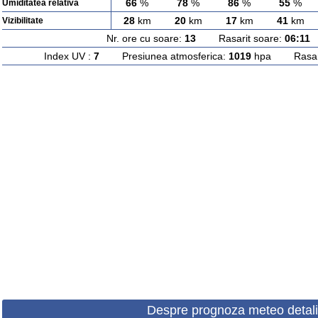
66
%
78
%
86
%
55
%
Umiditatea relativa
28
km
20
km
17
km
41
km
Vizibilitate
Nr. ore cu soare:
13
Rasarit soare:
06:11
A
Index UV :
7
Presiunea atmosferica:
1019
hpa Rasarit
Despre prognoza meteo detali