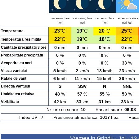
cer senin, fara
cer senin, fara
cer senin, fara
cer senin, cativa
nori
nori
nori
nori josi
23
°C
19
°C
20
°C
25
°C
Temperatura
22
°C
19
°C
18
°C
22
°C
Temperatura resimitita
0
mm
0
mm
0
mm
0
mm
Cantitate precipitatii 3 ore
0
%
0
%
0
%
0
%
Probabilitate precipitatii
0
%
0
%
0
%
33
%
Acoperire cu nori
5
km/h
2
km/h
13
km/h
23
km/h
Viteza vantului
6
km/h
11
km/h
15
km/h
36
km/h
Rafale de vant
S
SSV
N
NNE
Directia vantului
48
%
57
%
55
%
53
%
Umiditatea relativa
42
km
33
km
31
km
33
km
Vizibilitate
Nr. ore cu soare:
10
Rasarit soare:
06:08
A
Index UV :
7
Presiunea atmosferica:
1017
hpa Rasarit
Vremea in Grindu - Joi - 13