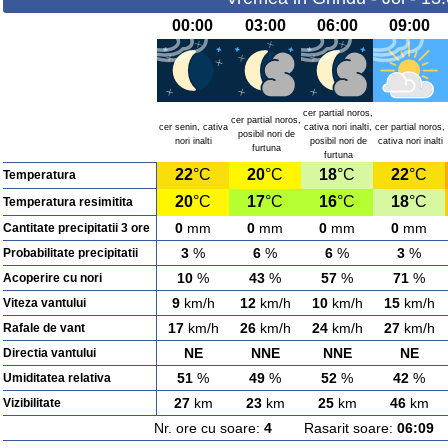
00:00
03:00
06:00
09:00
cer partial noros,
cer partial noros,
cer senin, cativa
cativa nori inalti,
cer partial noros,
posibil nori de
nori inalti
posibil nori de
cativa nori inalti
furtuna
furtuna
22
°C
20
°C
18
°C
22
°C
Temperatura
20
°C
17
°C
16
°C
18
°C
Temperatura resimitita
0
mm
0
mm
0
mm
0
mm
Cantitate precipitatii 3 ore
3
%
6
%
6
%
3
%
Probabilitate precipitatii
10
%
43
%
57
%
71
%
Acoperire cu nori
9
km/h
12
km/h
10
km/h
15
km/h
Viteza vantului
17
km/h
26
km/h
24
km/h
27
km/h
Rafale de vant
NE
NNE
NNE
NE
Directia vantului
51
%
49
%
52
%
42
%
Umiditatea relativa
27
km
23
km
25
km
46
km
Vizibilitate
Nr. ore cu soare:
4
Rasarit soare:
06:09
A