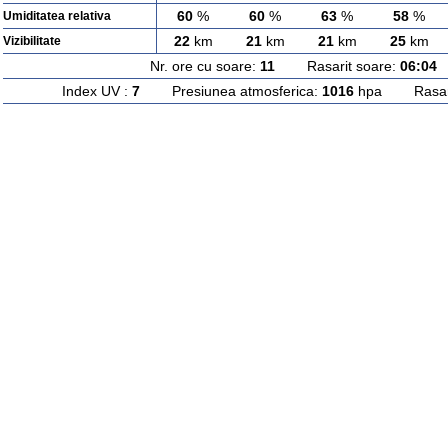
60
%
60
%
63
%
58
%
Umiditatea relativa
22
km
21
km
21
km
25
km
Vizibilitate
Nr. ore cu soare:
11
Rasarit soare:
06:04
A
Index UV :
7
Presiunea atmosferica:
1016
hpa Rasarit