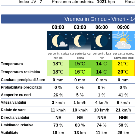
Index UV :
7
Presiunea atmosferica:
1021
hpa Rasarit
Vremea in Grindu - Vineri - 
00:00
03:00
06:00
09:00
cer senin, cativa
cer senin dar cu
cer senin, fara
cer partial noros,
nori josi
ceata
nori
cativa nori inalti
18
°C
15
°C
14
°C
21
°C
Temperatura
18
°C
16
°C
14
°C
20
°C
Temperatura resimitita
0
mm
0
mm
0
mm
0
mm
Cantitate precipitatii 3 ore
0
%
0
%
0
%
0
%
Probabilitate precipitatii
26
%
5
%
1
%
41
%
Acoperire cu nori
3
km/h
1
km/h
4
km/h
6
km/h
Viteza vantului
11
km/h
10
km/h
10
km/h
21
km/h
Rafale de vant
NE
NE
NNE
NNE
Directia vantului
73
%
83
%
74
%
50
%
Umiditatea relativa
18
km
13
km
11
km
26
km
Vizibilitate