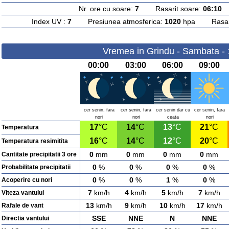
Nr. ore cu soare:
7
Rasarit soare:
06:10
A
Index UV :
7
Presiunea atmosferica:
1020
hpa Rasarit
Vremea in Grindu - Sambata -
00:00
03:00
06:00
09:00
cer senin, fara
cer senin, fara
cer senin dar cu
cer senin, fara
nori
nori
ceata
nori
17
°C
14
°C
13
°C
21
°C
Temperatura
16
°C
14
°C
12
°C
20
°C
Temperatura resimitita
0
mm
0
mm
0
mm
0
mm
Cantitate precipitatii 3 ore
0
%
0
%
0
%
0
%
Probabilitate precipitatii
0
%
0
%
1
%
0
%
Acoperire cu nori
7
km/h
4
km/h
5
km/h
7
km/h
Viteza vantului
13
km/h
9
km/h
10
km/h
17
km/h
Rafale de vant
SSE
NNE
N
NNE
Directia vantului