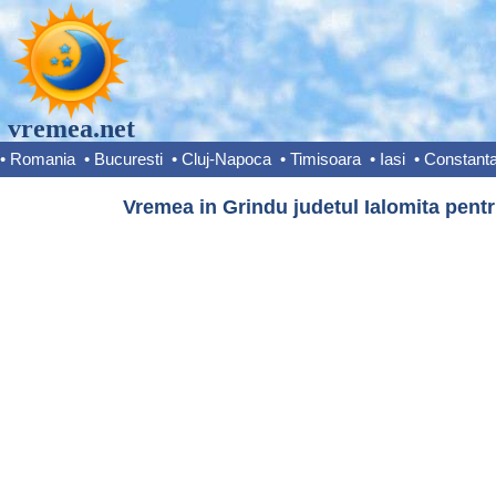
vremea.net
•
Romania
•
Bucuresti
•
Cluj-Napoca
•
Timisoara
•
Iasi
•
Constant
Vremea in Grindu judetul Ialomita pentr