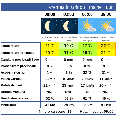
Vremea in Grindu - maine - Luni
00:00
03:00
06:00
09:00
cer senin, fara
cer senin, fara
cer senin, cativa
cer senin, cativa
nori
nori
nori josi
nori josi
21
°C
19
°C
17
°C
22
°C
Temperatura
20
°C
17
°C
16
°C
21
°C
Temperatura resimitita
0
mm
0
mm
0
mm
0
mm
Cantitate precipitatii 3 ore
0
%
0
%
0
%
0
%
Probabilitate precipitatii
1
%
1
%
32
%
31
%
Acoperire cu nori
8
km/h
8
km/h
7
km/h
11
km/h
Viteza vantului
21
km/h
23
km/h
17
km/h
20
km/h
Rafale de vant
NNE
NNE
N
NNE
Directia vantului
52
%
56
%
61
%
49
%
Umiditatea relativa
31
km
28
km
23
km
41
km
Vizibilitate
Nr. ore cu soare:
13
Rasarit soare:
06:05
A