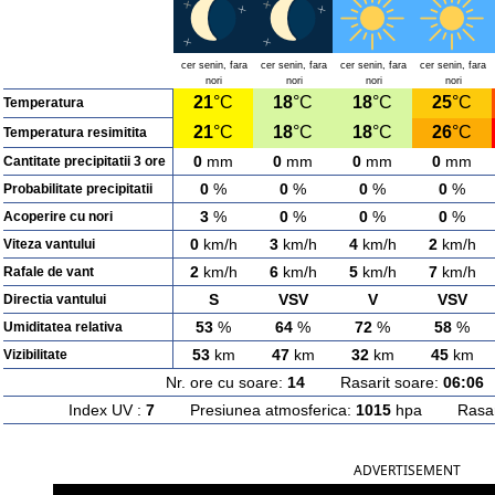
cer senin, fara
cer senin, fara
cer senin, fara
cer senin, fara
nori
nori
nori
nori
21
°C
18
°C
18
°C
25
°C
Temperatura
21
°C
18
°C
18
°C
26
°C
Temperatura resimitita
0
mm
0
mm
0
mm
0
mm
Cantitate precipitatii 3 ore
0
%
0
%
0
%
0
%
Probabilitate precipitatii
3
%
0
%
0
%
0
%
Acoperire cu nori
0
km/h
3
km/h
4
km/h
2
km/h
Viteza vantului
2
km/h
6
km/h
5
km/h
7
km/h
Rafale de vant
S
VSV
V
VSV
Directia vantului
53
%
64
%
72
%
58
%
Umiditatea relativa
53
km
47
km
32
km
45
km
Vizibilitate
Nr. ore cu soare:
14
Rasarit soare:
06:06
A
Index UV :
7
Presiunea atmosferica:
1015
hpa Rasarit
ADVERTISEMENT