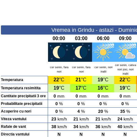
Vremea in Grindu - astazi - Dumini
00:00
03:00
06:00
09:00
cer senin, cativa
cer senin, fara
cer senin, fara
cer senin, nori
nori josi, nori
nori
nori
inalti
inalti
22
°C
21
°C
19
°C
22
°C
Temperatura
19
°C
17
°C
16
°C
19
°C
Temperatura resimitita
0
mm
0
mm
0
mm
0
mm
Cantitate precipitatii 3 ore
0
%
0
%
0
%
0
%
Probabilitate precipitatii
0
%
4
%
20
%
35
%
Acoperire cu nori
23
km/h
21
km/h
21
km/h
24
km/h
Viteza vantului
38
km/h
34
km/h
36
km/h
40
km/h
Rafale de vant
N
N
N
N
Directia vantului