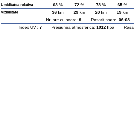
63
%
72
%
78
%
65
%
Umiditatea relativa
36
km
29
km
20
km
19
km
Vizibilitate
Nr. ore cu soare:
9
Rasarit soare:
06:03
A
Index UV :
7
Presiunea atmosferica:
1012
hpa Rasarit