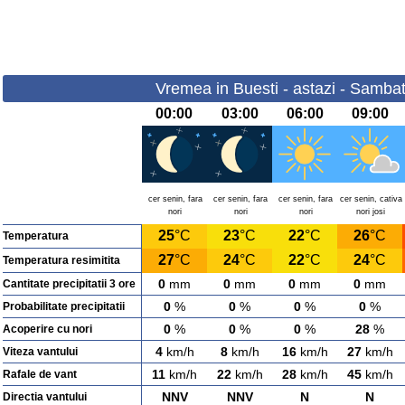
Vremea in Buesti - astazi - Samba
00:00
03:00
06:00
09:00
cer senin, fara
cer senin, fara
cer senin, fara
cer senin, cativa
nori
nori
nori
nori josi
25
°C
23
°C
22
°C
26
°C
Temperatura
27
°C
24
°C
22
°C
24
°C
Temperatura resimitita
0
mm
0
mm
0
mm
0
mm
Cantitate precipitatii 3 ore
0
%
0
%
0
%
0
%
Probabilitate precipitatii
0
%
0
%
0
%
28
%
Acoperire cu nori
4
km/h
8
km/h
16
km/h
27
km/h
Viteza vantului
11
km/h
22
km/h
28
km/h
45
km/h
Rafale de vant
NNV
NNV
N
N
Directia vantului