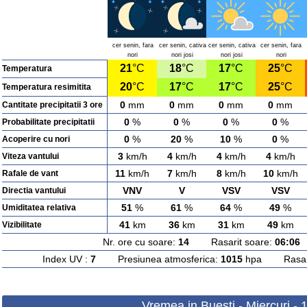
cer senin, fara
cer senin, cativa
cer senin, cativa
cer senin, fara
nori
nori josi
nori josi
nori
21
°C
18
°C
17
°C
25
°C
Temperatura
20
°C
17
°C
17
°C
25
°C
Temperatura resimitita
0
mm
0
mm
0
mm
0
mm
Cantitate precipitatii 3 ore
0
%
0
%
0
%
0
%
Probabilitate precipitatii
0
%
20
%
10
%
0
%
Acoperire cu nori
3
km/h
4
km/h
4
km/h
4
km/h
Viteza vantului
11
km/h
7
km/h
8
km/h
10
km/h
Rafale de vant
VNV
V
VSV
VSV
Directia vantului
51
%
61
%
64
%
49
%
Umiditatea relativa
41
km
36
km
31
km
49
km
Vizibilitate
Nr. ore cu soare:
14
Rasarit soare:
06:06
A
Index UV :
7
Presiunea atmosferica:
1015
hpa Rasarit
Vremea in Buesti - Miercuri -