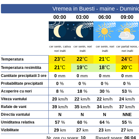
Vremea in Buesti - maine - Dumini
00:00
03:00
06:00
09:00
cer senin, cativa
cer senin, nori
cer senin, nori
cer partial noros,
nori inalti
inalti
inalti
nori inalti
23
°C
22
°C
21
°C
24
°C
Temperatura
21
°C
19
°C
18
°C
20
°C
Temperatura resimitita
0
mm
0
mm
0
mm
0
mm
Cantitate precipitatii 3 ore
0
%
0
%
0
%
0
%
Probabilitate precipitatii
8
%
18
%
30
%
53
%
Acoperire cu nori
20
km/h
22
km/h
22
km/h
24
km/h
Viteza vantului
39
km/h
35
km/h
34
km/h
37
km/h
Rafale de vant
N
N
N
NNE
Directia vantului
57
%
60
%
64
%
55
%
Umiditatea relativa
29
km
27
km
23
km
27
km
Vizibilitate
Nr. ore cu soare:
10
Rasarit soare:
06:04
A