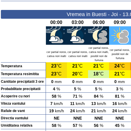
Vremea in Buesti - Joi - 13
00:00
03:00
06:00
09:00
cer partial noros,
cer partial noros,
cer partial noros,
cer partial noros,
cativa nori inalti,
posibil nori de
cativa nori inalti
cativa nori inalti
posibil nori de
furtuna
furtuna
23
°C
21
°C
21
°C
24
°C
Temperatura
23
°C
20
°C
18
°C
21
°C
Temperatura resimitita
0
mm
0
mm
0
mm
0
mm
Cantitate precipitatii 3 ore
4
%
5
%
5
%
3
%
Probabilitate precipitatii
58
%
71
%
84
%
81
%
Acoperire cu nori
7
km/h
11
km/h
13
km/h
16
km/h
Viteza vantului
19
km/h
24
km/h
21
km/h
24
km/h
Rafale de vant
NE
NNE
NNE
NNE
Directia vantului
58
%
57
%
56
%
45
%
Umiditatea relativa