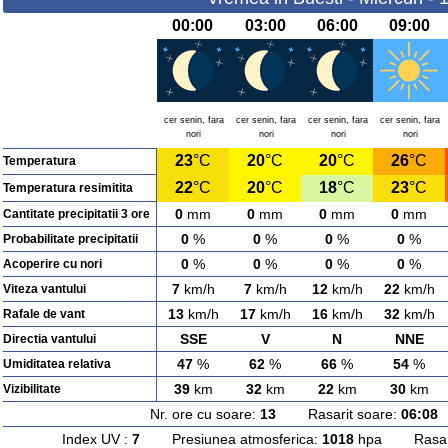
00:00
03:00
06:00
09:00
cer senin, fara
cer senin, fara
cer senin, fara
cer senin, fara
nori
nori
nori
nori
23
°C
20
°C
20
°C
26
°C
Temperatura
22
°C
20
°C
18
°C
23
°C
Temperatura resimitita
0
mm
0
mm
0
mm
0
mm
Cantitate precipitatii 3 ore
0
%
0
%
0
%
0
%
Probabilitate precipitatii
0
%
0
%
0
%
0
%
Acoperire cu nori
7
km/h
7
km/h
12
km/h
22
km/h
Viteza vantului
13
km/h
17
km/h
16
km/h
32
km/h
Rafale de vant
SSE
V
N
NNE
Directia vantului
47
%
62
%
66
%
54
%
Umiditatea relativa
39
km
32
km
22
km
30
km
Vizibilitate
Nr. ore cu soare:
13
Rasarit soare:
06:08
A
Index UV :
7
Presiunea atmosferica:
1018
hpa Rasarit