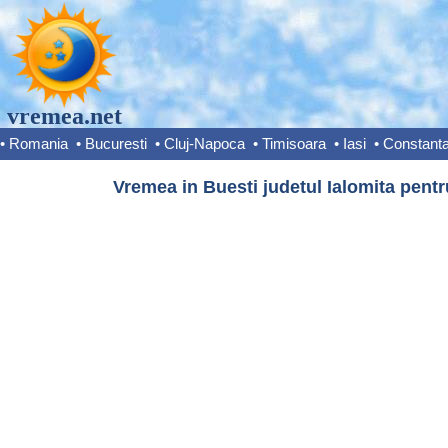
vremea.net
•
Romania
•
Bucuresti
•
Cluj-Napoca
•
Timisoara
•
Iasi
•
Constant
Vremea in Buesti judetul Ialomita pentr