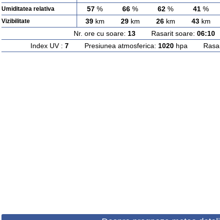
57
%
66
%
62
%
41
%
Umiditatea relativa
39
km
29
km
26
km
43
km
Vizibilitate
Nr. ore cu soare:
13
Rasarit soare:
06:10
A
Index UV :
7
Presiunea atmosferica:
1020
hpa Rasarit