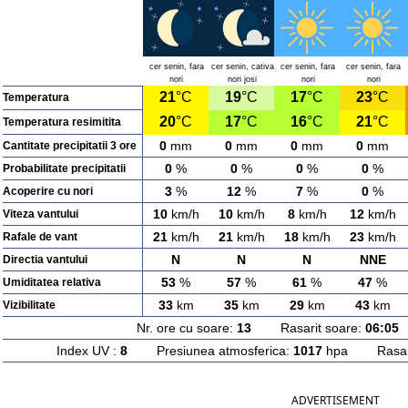
cer senin, fara
cer senin, cativa
cer senin, fara
cer senin, fara
nori
nori josi
nori
nori
21
°C
19
°C
17
°C
23
°C
Temperatura
20
°C
17
°C
16
°C
21
°C
Temperatura resimitita
0
mm
0
mm
0
mm
0
mm
Cantitate precipitatii 3 ore
0
%
0
%
0
%
0
%
Probabilitate precipitatii
3
%
12
%
7
%
0
%
Acoperire cu nori
10
km/h
10
km/h
8
km/h
12
km/h
Viteza vantului
21
km/h
21
km/h
18
km/h
23
km/h
Rafale de vant
N
N
N
NNE
Directia vantului
53
%
57
%
61
%
47
%
Umiditatea relativa
33
km
35
km
29
km
43
km
Vizibilitate
Nr. ore cu soare:
13
Rasarit soare:
06:05
A
Index UV :
8
Presiunea atmosferica:
1017
hpa Rasarit
ADVERTISEMENT