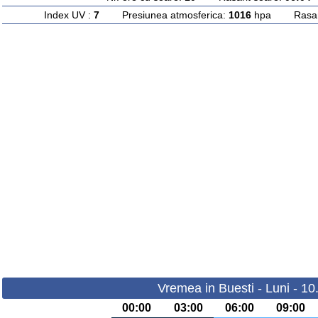
Index UV :
7
Presiunea atmosferica:
1016
hpa Rasarit
Vremea in Buesti - Luni - 1
00:00
03:00
06:00
09:00