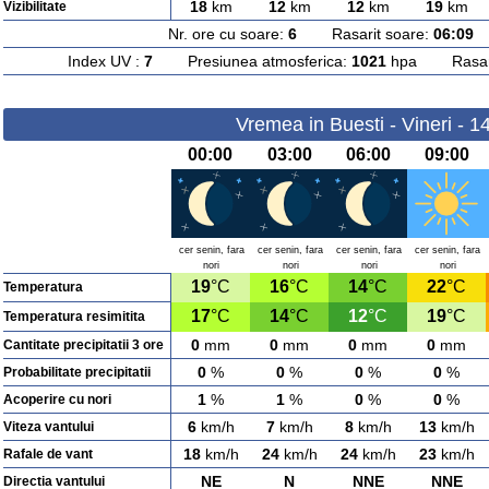
18
km
12
km
12
km
19
km
Vizibilitate
Nr. ore cu soare:
6
Rasarit soare:
06:09
A
Index UV :
7
Presiunea atmosferica:
1021
hpa Rasarit
Vremea in Buesti - Vineri - 1
00:00
03:00
06:00
09:00
cer senin, fara
cer senin, fara
cer senin, fara
cer senin, fara
nori
nori
nori
nori
19
°C
16
°C
14
°C
22
°C
Temperatura
17
°C
14
°C
12
°C
19
°C
Temperatura resimitita
0
mm
0
mm
0
mm
0
mm
Cantitate precipitatii 3 ore
0
%
0
%
0
%
0
%
Probabilitate precipitatii
1
%
1
%
0
%
0
%
Acoperire cu nori
6
km/h
7
km/h
8
km/h
13
km/h
Viteza vantului
18
km/h
24
km/h
24
km/h
23
km/h
Rafale de vant
NE
N
NNE
NNE
Directia vantului