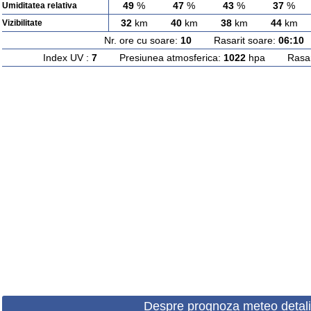
49
%
47
%
43
%
37
%
Umiditatea relativa
32
km
40
km
38
km
44
km
Vizibilitate
Nr. ore cu soare:
10
Rasarit soare:
06:10
A
Index UV :
7
Presiunea atmosferica:
1022
hpa Rasarit
Despre prognoza meteo detali