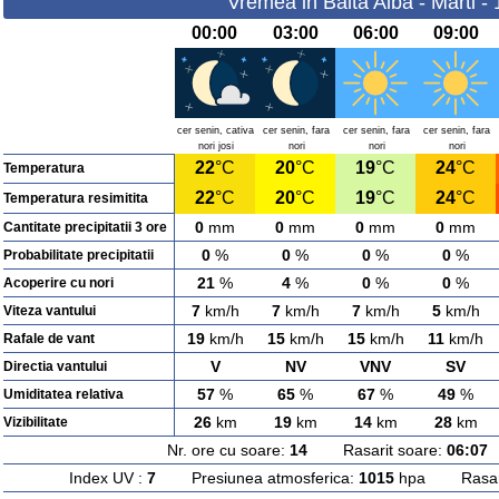
Vremea in Balta Alba - Marti -
00:00
03:00
06:00
09:00
cer senin, cativa
cer senin, fara
cer senin, fara
cer senin, fara
nori josi
nori
nori
nori
22
°C
20
°C
19
°C
24
°C
Temperatura
22
°C
20
°C
19
°C
24
°C
Temperatura resimitita
0
mm
0
mm
0
mm
0
mm
Cantitate precipitatii 3 ore
0
%
0
%
0
%
0
%
Probabilitate precipitatii
21
%
4
%
0
%
0
%
Acoperire cu nori
7
km/h
7
km/h
7
km/h
5
km/h
Viteza vantului
19
km/h
15
km/h
15
km/h
11
km/h
Rafale de vant
V
NV
VNV
SV
Directia vantului
57
%
65
%
67
%
49
%
Umiditatea relativa
26
km
19
km
14
km
28
km
Vizibilitate
Nr. ore cu soare:
14
Rasarit soare:
06:07
A
Index UV :
7
Presiunea atmosferica:
1015
hpa Rasarit