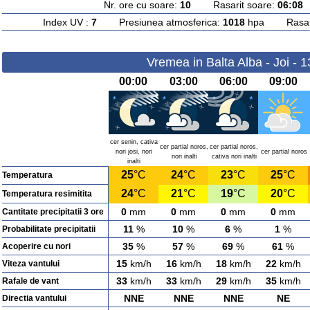
Nr. ore cu soare:
10
Rasarit soare:
06:08
A
Index UV :
7
Presiunea atmosferica:
1018
hpa Rasarit
Vremea in Balta Alba - Joi - 
00:00
03:00
06:00
09:00
cer senin, cativa
cer partial noros,
cer partial noros,
nori josi, nori
cer partial noros
nori inalti
cativa nori inalti
inalti
25
°C
24
°C
23
°C
25
°C
Temperatura
24
°C
21
°C
19
°C
20
°C
Temperatura resimitita
0
mm
0
mm
0
mm
0
mm
Cantitate precipitatii 3 ore
11
%
10
%
6
%
1
%
Probabilitate precipitatii
35
%
57
%
69
%
61
%
Acoperire cu nori
15
km/h
16
km/h
18
km/h
22
km/h
Viteza vantului
33
km/h
33
km/h
29
km/h
35
km/h
Rafale de vant
NNE
NNE
NNE
NE
Directia vantului