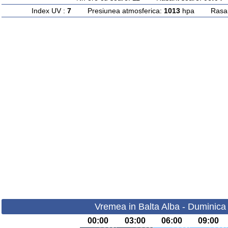
Index UV :
7
Presiunea atmosferica:
1013
hpa Rasarit
Vremea in Balta Alba - Duminica
00:00
03:00
06:00
09:00