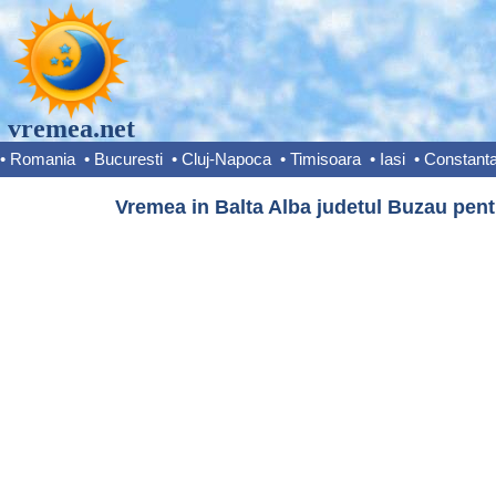
vremea.net
•
Romania
•
Bucuresti
•
Cluj-Napoca
•
Timisoara
•
Iasi
•
Constant
Vremea in Balta Alba judetul Buzau pent