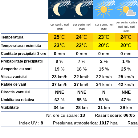
cer senin, cativa
cer senin, nori
cer senin, nori
cer senin, nori
nori josi, nori
inalti
inalti
inalti
inalti
25
°C
24
°C
23
°C
24
°C
Temperatura
23
°C
22
°C
20
°C
20
°C
Temperatura resimitita
0
mm
0
mm
0
mm
0
mm
Cantitate precipitatii 3 ore
9
%
7
%
2
%
1
%
Probabilitate precipitatii
19
%
18
%
15
%
25
%
Acoperire cu nori
23
km/h
22
km/h
22
km/h
25
km/h
Viteza vantului
37
km/h
37
km/h
34
km/h
42
km/h
Rafale de vant
NNE
NNE
N
NNE
Directia vantului
62
%
55
%
53
%
47
%
Umiditatea relativa
34
km
28
km
31
km
39
km
Vizibilitate
Nr. ore cu soare:
13
Rasarit soare:
06:05
A
Index UV :
8
Presiunea atmosferica:
1017
hpa Rasarit