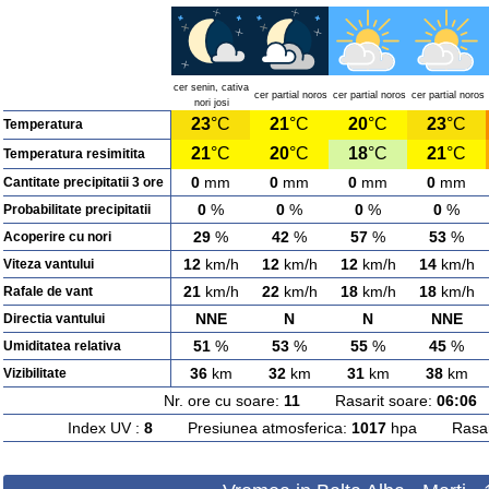
cer senin, cativa
cer partial noros
cer partial noros
cer partial noros
nori josi
23
°C
21
°C
20
°C
23
°C
Temperatura
21
°C
20
°C
18
°C
21
°C
Temperatura resimitita
0
mm
0
mm
0
mm
0
mm
Cantitate precipitatii 3 ore
0
%
0
%
0
%
0
%
Probabilitate precipitatii
29
%
42
%
57
%
53
%
Acoperire cu nori
12
km/h
12
km/h
12
km/h
14
km/h
Viteza vantului
21
km/h
22
km/h
18
km/h
18
km/h
Rafale de vant
NNE
N
N
NNE
Directia vantului
51
%
53
%
55
%
45
%
Umiditatea relativa
36
km
32
km
31
km
38
km
Vizibilitate
Nr. ore cu soare:
11
Rasarit soare:
06:06
A
Index UV :
8
Presiunea atmosferica:
1017
hpa Rasarit