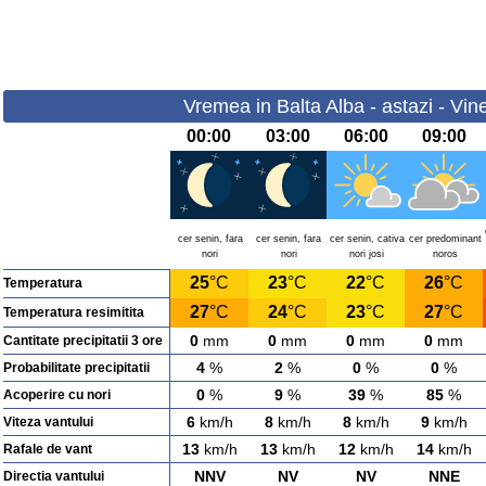
Vremea in Balta Alba - astazi - Vin
00:00
03:00
06:00
09:00
cer senin, fara
cer senin, fara
cer senin, cativa
cer predominant
nori
nori
nori josi
noros
25
°C
23
°C
22
°C
26
°C
Temperatura
27
°C
24
°C
23
°C
27
°C
Temperatura resimitita
0
mm
0
mm
0
mm
0
mm
Cantitate precipitatii 3 ore
4
%
2
%
0
%
0
%
Probabilitate precipitatii
0
%
9
%
39
%
85
%
Acoperire cu nori
6
km/h
8
km/h
8
km/h
9
km/h
Viteza vantului
13
km/h
13
km/h
12
km/h
14
km/h
Rafale de vant
NNV
NV
NV
NNE
Directia vantului