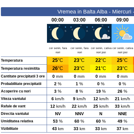
Vremea in Balta Alba - Miercuri
00:00
03:00
06:00
09:00
cer senin, fara
cer senin, fara
cer senin, cativa
cer senin, cativa
nori
nori
nori josi
nori josi
25
°C
23
°C
22
°C
25
°C
Temperatura
26
°C
23
°C
21
°C
23
°C
Temperatura resimitita
0
mm
0
mm
0
mm
0
mm
Cantitate precipitatii 3 ore
2
%
1
%
0
%
0
%
Probabilitate precipitatii
3
%
8
%
19
%
26
%
Acoperire cu nori
6
km/h
9
km/h
12
km/h
21
km/h
Viteza vantului
12
km/h
22
km/h
25
km/h
33
km/h
Rafale de vant
NV
NNV
N
NNE
Directia vantului
53
%
60
%
60
%
49
%
Umiditatea relativa
43
km
33
km
33
km
37
km
Vizibilitate