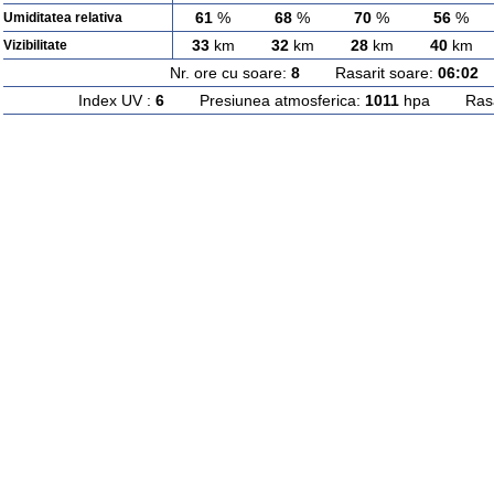
61
%
68
%
70
%
56
%
Umiditatea relativa
33
km
32
km
28
km
40
km
Vizibilitate
Nr. ore cu soare:
8
Rasarit soare:
06:02
A
Index UV :
6
Presiunea atmosferica:
1011
hpa Rasari