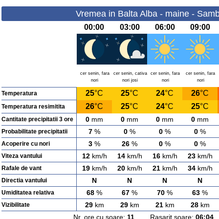
Vremea in Balta Alba - maine - Samb
00:00
03:00
06:00
09:00
cer senin, fara
cer senin, cativa
cer senin, fara
cer senin, fara
nori
nori josi
nori
nori
25
°C
25
°C
24
°C
26
°C
Temperatura
26
°C
25
°C
24
°C
25
°C
Temperatura resimitita
0
mm
0
mm
0
mm
0
mm
Cantitate precipitatii 3 ore
7
%
0
%
0
%
0
%
Probabilitate precipitatii
3
%
26
%
0
%
0
%
Acoperire cu nori
12
km/h
14
km/h
16
km/h
23
km/h
Viteza vantului
19
km/h
20
km/h
21
km/h
34
km/h
Rafale de vant
N
N
N
N
Directia vantului
68
%
67
%
70
%
63
%
Umiditatea relativa
29
km
29
km
21
km
28
km
Vizibilitate
Nr. ore cu soare:
11
Rasarit soare:
06:04
A