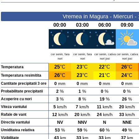
Vremea in Magura - Miercuri -
00:00
03:00
06:00
09:00
cer senin, fara
cer senin, fara
cer senin, cativa
cer senin, cativa
nori
nori
nori josi
nori josi
25
°C
23
°C
22
°C
26
°C
Temperatura
26
°C
23
°C
21
°C
24
°C
Temperatura resimitita
0
mm
0
mm
0
mm
0
mm
Cantitate precipitatii 3 ore
2
%
1
%
0
%
0
%
Probabilitate precipitatii
3
%
8
%
19
%
26
%
Acoperire cu nori
5
km/h
7
km/h
11
km/h
20
km/h
Viteza vantului
12
km/h
20
km/h
24
km/h
33
km/h
Rafale de vant
NV
NNV
N
NNE
Directia vantului
53
%
59
%
60
%
49
%
Umiditatea relativa
43
km
33
km
33
km
37
km
Vizibilitate