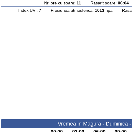
Nr. ore cu soare:
11
Rasarit soare:
06:04
A
Index UV :
7
Presiunea atmosferica:
1013
hpa Rasarit
Vremea in Magura - Duminica -
00:00
03:00
06:00
09:00