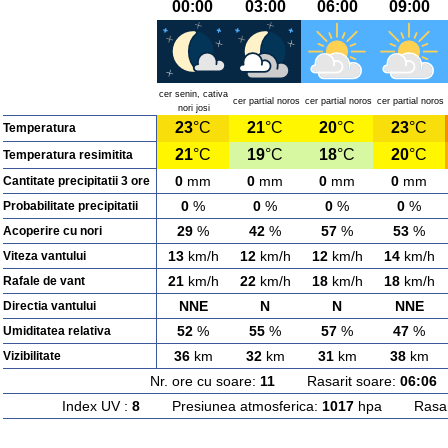
00:00
03:00
06:00
09:00
cer senin, cativa
cer partial noros
cer partial noros
cer partial noros
nori josi
23
°C
21
°C
20
°C
23
°C
Temperatura
21
°C
19
°C
18
°C
20
°C
Temperatura resimitita
0
mm
0
mm
0
mm
0
mm
Cantitate precipitatii 3 ore
0
%
0
%
0
%
0
%
Probabilitate precipitatii
29
%
42
%
57
%
53
%
Acoperire cu nori
13
km/h
12
km/h
12
km/h
14
km/h
Viteza vantului
21
km/h
22
km/h
18
km/h
18
km/h
Rafale de vant
NNE
N
N
NNE
Directia vantului
52
%
55
%
57
%
47
%
Umiditatea relativa
36
km
32
km
31
km
38
km
Vizibilitate
Nr. ore cu soare:
11
Rasarit soare:
06:06
A
Index UV :
8
Presiunea atmosferica:
1017
hpa Rasarit