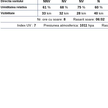
NNV
NV
NV
N
Directia vantului
61
%
68
%
75
%
60
%
Umiditatea relativa
33
km
32
km
28
km
40
km
Vizibilitate
Nr. ore cu soare:
8
Rasarit soare:
06:02
A
Index UV :
7
Presiunea atmosferica:
1011
hpa Rasari