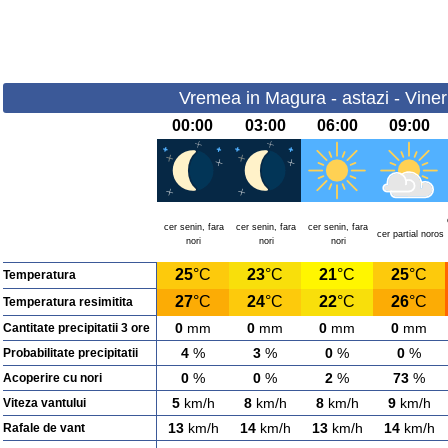
Vremea in Magura - astazi - Viner
00:00
03:00
06:00
09:00
cer senin, fara
cer senin, fara
cer senin, fara
cer partial noros
nori
nori
nori
25
°C
23
°C
21
°C
25
°C
Temperatura
27
°C
24
°C
22
°C
26
°C
Temperatura resimitita
0
mm
0
mm
0
mm
0
mm
Cantitate precipitatii 3 ore
4
%
3
%
0
%
0
%
Probabilitate precipitatii
0
%
0
%
2
%
73
%
Acoperire cu nori
5
km/h
8
km/h
8
km/h
9
km/h
Viteza vantului
13
km/h
14
km/h
13
km/h
14
km/h
Rafale de vant