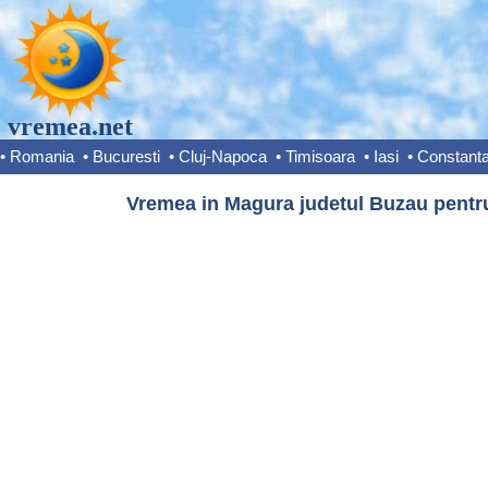
vremea.net
•
Romania
•
Bucuresti
•
Cluj-Napoca
•
Timisoara
•
Iasi
•
Constant
Vremea in Magura judetul Buzau pentru