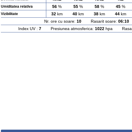
56
%
55
%
58
%
45
%
Umiditatea relativa
32
km
40
km
38
km
44
km
Vizibilitate
Nr. ore cu soare:
10
Rasarit soare:
06:10
A
Index UV :
7
Presiunea atmosferica:
1022
hpa Rasarit