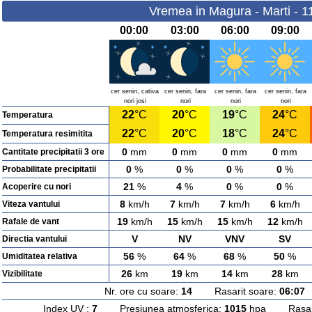
Vremea in Magura - Marti - 1
00:00
03:00
06:00
09:00
cer senin, cativa
cer senin, fara
cer senin, fara
cer senin, fara
nori josi
nori
nori
nori
22
°C
20
°C
19
°C
24
°C
Temperatura
22
°C
20
°C
18
°C
24
°C
Temperatura resimitita
0
mm
0
mm
0
mm
0
mm
Cantitate precipitatii 3 ore
0
%
0
%
0
%
0
%
Probabilitate precipitatii
21
%
4
%
0
%
0
%
Acoperire cu nori
8
km/h
7
km/h
7
km/h
6
km/h
Viteza vantului
19
km/h
15
km/h
15
km/h
12
km/h
Rafale de vant
V
NV
VNV
SV
Directia vantului
56
%
64
%
68
%
50
%
Umiditatea relativa
26
km
19
km
14
km
28
km
Vizibilitate
Nr. ore cu soare:
14
Rasarit soare:
06:07
A
Index UV :
7
Presiunea atmosferica:
1015
hpa Rasarit