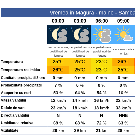
Vremea in Magura - maine - Samba
00:00
03:00
06:00
09:00
cer partial noros,
cer partial noros,
cer partial noros,
cer senin, cativa
posibil nori de
posibil nori de
posibil nori de
nori josi
furtuna
furtuna
furtuna
25
°C
25
°C
23
°C
26
°C
Temperatura
26
°C
25
°C
23
°C
25
°C
Temperatura resimitita
0
mm
0
mm
0
mm
0
mm
Cantitate precipitatii 3 ore
7
%
0
%
0
%
0
%
Probabilitate precipitatii
53
%
64
%
54
%
16
%
Acoperire cu nori
12
km/h
14
km/h
16
km/h
22
km/h
Viteza vantului
23
km/h
18
km/h
18
km/h
33
km/h
Rafale de vant
N
N
N
NNE
Directia vantului
69
%
68
%
72
%
63
%
Umiditatea relativa
29
km
29
km
21
km
28
km
Vizibilitate