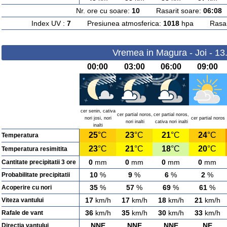
Nr. ore cu soare:
10
Rasarit soare:
06:08
A
Index UV :
7
Presiunea atmosferica:
1018
hpa Rasarit
Vremea in Magura - Joi - 13
00:00
03:00
06:00
09:00
cer senin, cativa
cer partial noros,
cer partial noros,
nori josi, nori
cer partial noros
nori inalti
cativa nori inalti
inalti
25
°C
23
°C
21
°C
24
°C
Temperatura
23
°C
21
°C
18
°C
20
°C
Temperatura resimitita
0
mm
0
mm
0
mm
0
mm
Cantitate precipitatii 3 ore
10
%
9
%
6
%
2
%
Probabilitate precipitatii
35
%
57
%
69
%
61
%
Acoperire cu nori
17
km/h
17
km/h
18
km/h
21
km/h
Viteza vantului
36
km/h
35
km/h
30
km/h
33
km/h
Rafale de vant
NNE
NNE
NNE
NE
Directia vantului