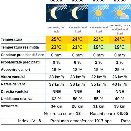
cer senin, cativa
cer senin, nori
cer senin, nori
cer senin, nori
nori josi, nori
inalti
inalti
inalti
inalti
25
°C
24
°C
23
°C
24
°C
Temperatura
23
°C
21
°C
19
°C
19
°C
Temperatura resimitita
0
mm
0
mm
0
mm
0
mm
Cantitate precipitatii 3 ore
9
%
6
%
2
%
1
%
Probabilitate precipitatii
19
%
18
%
15
%
25
%
Acoperire cu nori
23
km/h
23
km/h
22
km/h
26
km/h
Viteza vantului
37
km/h
38
km/h
35
km/h
43
km/h
Rafale de vant
NNE
NNE
N
NNE
Directia vantului
62
%
56
%
55
%
49
%
Umiditatea relativa
34
km
28
km
31
km
39
km
Vizibilitate
Nr. ore cu soare:
13
Rasarit soare:
06:05
A
Index UV :
8
Presiunea atmosferica:
1017
hpa Rasarit