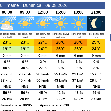
 - maine - Duminica - 09.08.2026
06:00
09:00
12:00
15:00
18:00
21:00
er partial noros,
cer senin, nori
cer senin, nori
cer senin, cativa
cer senin, fara
cer senin, fara
nori inalti
inalti
inalti
nori inalti
nori
nori
23
°C
23
°C
27
°C
28
°C
28
°C
25
°C
19
°C
19
°C
24
°C
26
°C
25
°C
24
°C
0
mm
0
mm
0
mm
0
mm
0
mm
0
mm
0
%
0
%
2
%
6
%
1
%
0
%
50
%
30
%
27
%
8
%
0
%
3
%
25
km/h
28
km/h
28
km/h
25
km/h
21
km/h
15
km/h
37
km/h
45
km/h
50
km/h
43
km/h
37
km/h
28
km/h
NNE
NNE
NNE
NNE
NE
NNE
59
%
56
%
45
%
42
%
43
%
49
%
26
km
29
km
31
km
36
km
42
km
37
km
arit soare:
06:05
Apus soare:
20:30