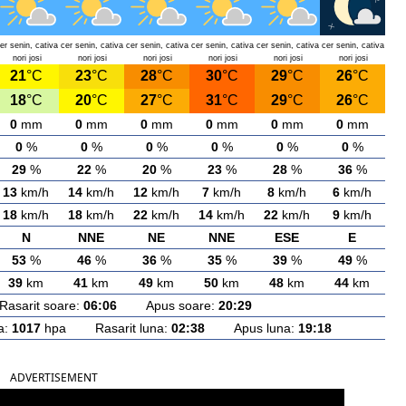
er senin, cativa
cer senin, cativa
cer senin, cativa
cer senin, cativa
cer senin, cativa
cer senin, cativa
nori josi
nori josi
nori josi
nori josi
nori josi
nori josi
21
°C
23
°C
28
°C
30
°C
29
°C
26
°C
18
°C
20
°C
27
°C
31
°C
29
°C
26
°C
0
mm
0
mm
0
mm
0
mm
0
mm
0
mm
0
%
0
%
0
%
0
%
0
%
0
%
29
%
22
%
20
%
23
%
28
%
36
%
13
km/h
14
km/h
12
km/h
7
km/h
8
km/h
6
km/h
18
km/h
18
km/h
22
km/h
14
km/h
22
km/h
9
km/h
N
NNE
NE
NNE
ESE
E
53
%
46
%
36
%
35
%
39
%
49
%
39
km
41
km
49
km
50
km
48
km
44
km
arit soare:
06:06
Apus soare:
20:29
a:
1017
hpa Rasarit luna:
02:38
Apus luna:
19:18
ADVERTISEMENT