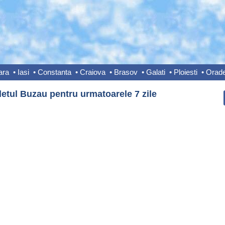
ara
•
Iasi
•
Constanta
•
Craiova
•
Brasov
•
Galati
•
Ploiesti
•
Orad
etul Buzau pentru urmatoarele 7 zile