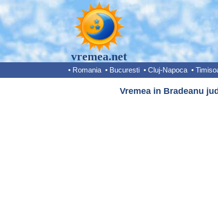
vremea.net
•
Romania
•
Bucuresti
•
Cluj-Napoca
•
Timiso
Vremea in Bradeanu jud