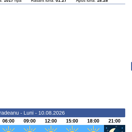
a:
1017
hpa Rasarit luna:
01:27
Apus luna:
18:28
radeanu - Luni - 10.08.2026
06:00
09:00
12:00
15:00
18:00
21:00