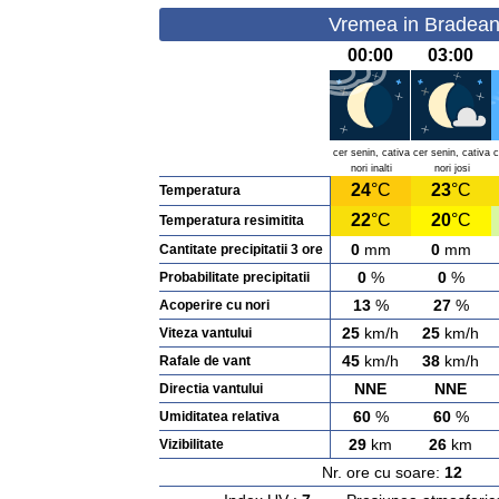
Vremea in Bradeanu
00:00
03:00
cer senin, cativa
cer senin, cativa
c
nori inalti
nori josi
24
°C
23
°C
Temperatura
22
°C
20
°C
Temperatura resimitita
0
mm
0
mm
Cantitate precipitatii 3 ore
0
%
0
%
Probabilitate precipitatii
13
%
27
%
Acoperire cu nori
25
km/h
25
km/h
Viteza vantului
45
km/h
38
km/h
Rafale de vant
NNE
NNE
Directia vantului
60
%
60
%
Umiditatea relativa
29
km
26
km
Vizibilitate
Nr. ore cu soare:
12
Ras