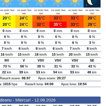
cer senin, fara
cer senin, fara
cer senin, fara
cer senin, fara
cer senin, fara
cer senin, fara
nori
nori
nori
nori
nori
nori
20
°C
24
°C
31
°C
33
°C
33
°C
29
°C
20
°C
24
°C
32
°C
35
°C
33
°C
29
°C
0
mm
0
mm
0
mm
0
mm
0
mm
0
mm
0
%
0
%
0
%
0
%
0
%
0
%
0
%
0
%
0
%
0
%
6
%
3
%
7
km/h
6
km/h
8
km/h
6
km/h
7
km/h
8
km/h
16
km/h
15
km/h
18
km/h
15
km/h
20
km/h
15
km/h
NV
V
VSV
VSV
VSV
SE
73
%
58
%
38
%
31
%
32
%
43
%
22
km
39
km
53
km
54
km
53
km
48
km
arit soare:
06:07
Apus soare:
20:27
a:
1015
hpa Rasarit luna:
04:00
Apus luna:
19:54
deanu - Miercuri - 12.08.2026