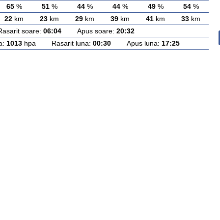
65
%
51
%
44
%
44
%
49
%
54
%
22
km
23
km
29
km
39
km
41
km
33
km
rit soare:
06:04
Apus soare:
20:32
a:
1013
hpa Rasarit luna:
00:30
Apus luna:
17:25