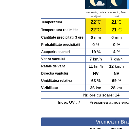
cer senin, cativa
cer senin, fara
nori josi
nori
22
°C
21
°C
Temperatura
22
°C
21
°C
Temperatura resimitita
0
mm
0
mm
Cantitate precipitatii 3 ore
0
%
0
%
Probabilitate precipitatii
19
%
4
%
Acoperire cu nori
7
km/h
7
km/h
Viteza vantului
11
km/h
12
km/h
Rafale de vant
NV
NV
Directia vantului
63
%
69
%
Umiditatea relativa
36
km
28
km
Vizibilitate
Nr. ore cu soare:
14
Ras
Index UV :
7
Presiunea atmosferic
Vremea in Bra