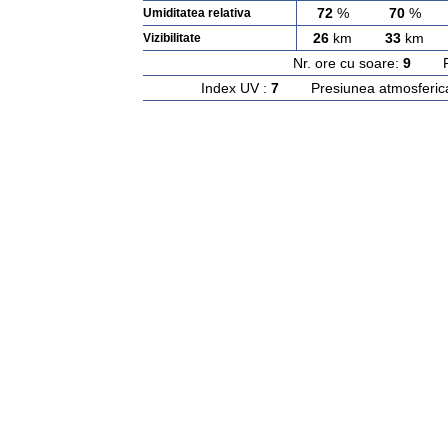
72
%
70
%
Umiditatea relativa
26
km
33
km
Vizibilitate
Nr. ore cu soare:
9
Rasa
Index UV :
7
Presiunea atmosferic