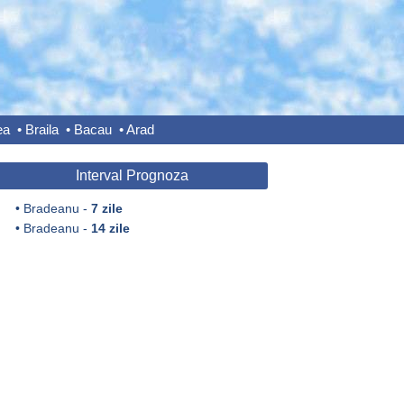
ea
•
Braila
•
Bacau
•
Arad
Interval Prognoza
•
Bradeanu -
7 zile
•
Bradeanu -
14 zile