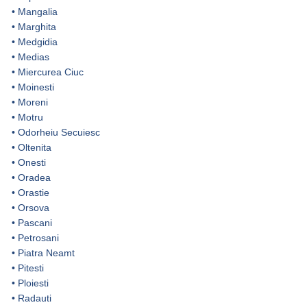
•
Mangalia
•
Marghita
•
Medgidia
•
Medias
•
Miercurea Ciuc
•
Moinesti
•
Moreni
•
Motru
•
Odorheiu Secuiesc
•
Oltenita
•
Onesti
•
Oradea
•
Orastie
•
Orsova
•
Pascani
•
Petrosani
•
Piatra Neamt
•
Pitesti
•
Ploiesti
•
Radauti