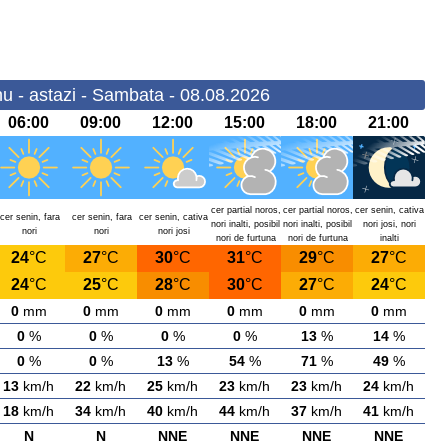
u - astazi - Sambata - 08.08.2026
06:00
09:00
12:00
15:00
18:00
21:00
cer partial noros,
cer partial noros,
cer senin, cativa
cer senin, fara
cer senin, fara
cer senin, cativa
nori inalti, posibil
nori inalti, posibil
nori josi, nori
nori
nori
nori josi
nori de furtuna
nori de furtuna
inalti
24
°C
27
°C
30
°C
31
°C
29
°C
27
°C
24
°C
25
°C
28
°C
30
°C
27
°C
24
°C
0
mm
0
mm
0
mm
0
mm
0
mm
0
mm
0
%
0
%
0
%
0
%
13
%
14
%
0
%
0
%
13
%
54
%
71
%
49
%
13
km/h
22
km/h
25
km/h
23
km/h
23
km/h
24
km/h
18
km/h
34
km/h
40
km/h
44
km/h
37
km/h
41
km/h
N
N
NNE
NNE
NNE
NNE