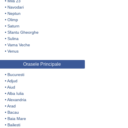
•
Mila 23
•
Navodari
•
Neptun
•
Olimp
•
Saturn
•
Sfantu Gheorghe
•
Sulina
•
Vama Veche
•
Venus
Orasele Principale
•
Bucuresti
•
Adjud
•
Aiud
•
Alba Iulia
•
Alexandria
•
Arad
•
Bacau
•
Baia Mare
•
Bailesti