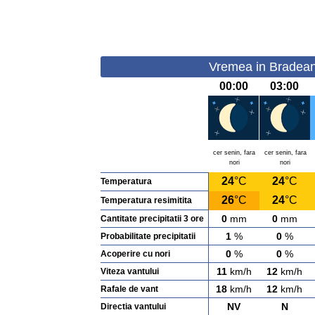
Vremea in Bradean
00:00
03:00
cer senin, fara
cer senin, fara
nori
nori
24
°C
24
°C
Temperatura
26
°C
24
°C
Temperatura resimitita
0
mm
0
mm
Cantitate precipitatii 3 ore
1
%
0
%
Probabilitate precipitatii
0
%
0
%
Acoperire cu nori
11
km/h
12
km/h
Viteza vantului
18
km/h
12
km/h
Rafale de vant
NV
N
Directia vantului