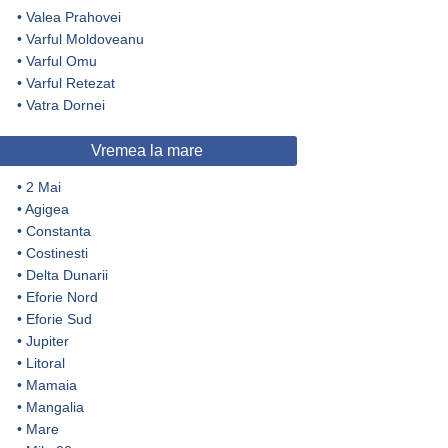
•
Valea Prahovei
•
Varful Moldoveanu
•
Varful Omu
•
Varful Retezat
•
Vatra Dornei
Vremea la mare
•
2 Mai
•
Agigea
•
Constanta
•
Costinesti
•
Delta Dunarii
•
Eforie Nord
•
Eforie Sud
•
Jupiter
•
Litoral
•
Mamaia
•
Mangalia
•
Mare