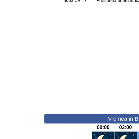
Index UV :
7
Presiunea atmosferic
Vremea in B
00:00
03:00