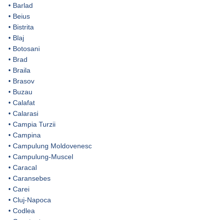
•
Barlad
•
Beius
•
Bistrita
•
Blaj
•
Botosani
•
Brad
•
Braila
•
Brasov
•
Buzau
•
Calafat
•
Calarasi
•
Campia Turzii
•
Campina
•
Campulung Moldovenesc
•
Campulung-Muscel
•
Caracal
•
Caransebes
•
Carei
•
Cluj-Napoca
•
Codlea