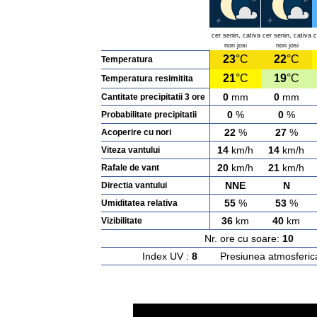
cer senin, cativa
cer senin, cativa
c
nori josi
nori josi
23
°C
22
°C
Temperatura
21
°C
19
°C
Temperatura resimitita
0
mm
0
mm
Cantitate precipitatii 3 ore
0
%
0
%
Probabilitate precipitatii
22
%
27
%
Acoperire cu nori
14
km/h
14
km/h
Viteza vantului
20
km/h
21
km/h
Rafale de vant
NNE
N
Directia vantului
55
%
53
%
Umiditatea relativa
36
km
40
km
Vizibilitate
Nr. ore cu soare:
10
Ras
Index UV :
8
Presiunea atmosferic