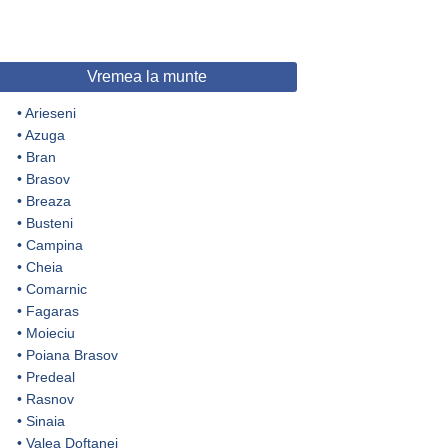
Vremea la munte
•
Arieseni
•
Azuga
•
Bran
•
Brasov
•
Breaza
•
Busteni
•
Campina
•
Cheia
•
Comarnic
•
Fagaras
•
Moieciu
•
Poiana Brasov
•
Predeal
•
Rasnov
•
Sinaia
•
Valea Doftanei