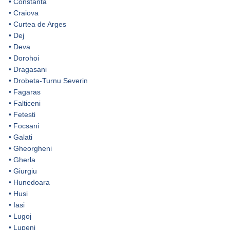
•
Constanta
•
Craiova
•
Curtea de Arges
•
Dej
•
Deva
•
Dorohoi
•
Dragasani
•
Drobeta-Turnu Severin
•
Fagaras
•
Falticeni
•
Fetesti
•
Focsani
•
Galati
•
Gheorgheni
•
Gherla
•
Giurgiu
•
Hunedoara
•
Husi
•
Iasi
•
Lugoj
•
Lupeni