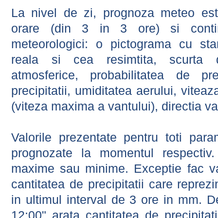
La nivel de zi, prognoza meteo este
orare (din 3 in 3 ore) si contin
meteorologici: o pictograma cu sta
reala si cea resimtita, scurta d
atmosferice, probabilitatea de prec
precipitatii, umiditatea aerului, viteaz
(viteza maxima a vantului), directia va
Valorile prezentate pentru toti param
prognozate la momentul respectiv.
maxime sau minime. Exceptie fac val
cantitatea de precipitatii care reprez
in ultimul interval de 3 ore in mm.
12:00" arata cantitatea de precipitat