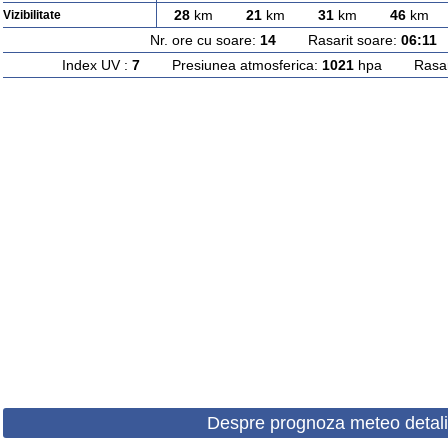
28
km
21
km
31
km
46
km
Vizibilitate
Nr. ore cu soare:
14
Rasarit soare:
06:11
A
Index UV :
7
Presiunea atmosferica:
1021
hpa Rasarit
Despre prognoza meteo detali