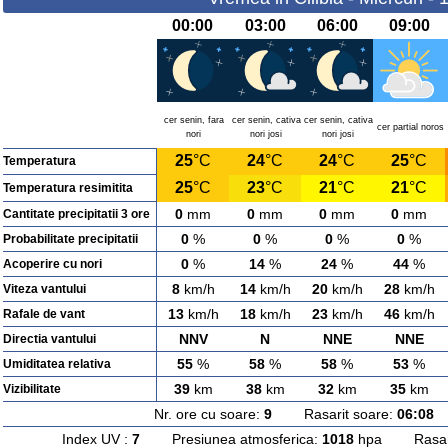
00:00
03:00
06:00
09:00
cer senin, fara
cer senin, cativa
cer senin, cativa
cer partial noros
nori
nori josi
nori josi
25
°C
24
°C
24
°C
25
°C
Temperatura
25
°C
23
°C
21
°C
21
°C
Temperatura resimitita
0
mm
0
mm
0
mm
0
mm
Cantitate precipitatii 3 ore
0
%
0
%
0
%
0
%
Probabilitate precipitatii
0
%
14
%
24
%
44
%
Acoperire cu nori
8
km/h
14
km/h
20
km/h
28
km/h
Viteza vantului
13
km/h
18
km/h
23
km/h
46
km/h
Rafale de vant
NNV
N
NNE
NNE
Directia vantului
55
%
58
%
58
%
53
%
Umiditatea relativa
39
km
38
km
32
km
35
km
Vizibilitate
Nr. ore cu soare:
9
Rasarit soare:
06:08
A
Index UV :
7
Presiunea atmosferica:
1018
hpa Rasarit