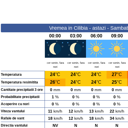
Vremea in Cilibia - astazi - Samba
00:00
03:00
06:00
09:00
cer senin, fara
cer senin, fara
cer senin, fara
cer senin, fara
nori
nori
nori
nori
24
°C
24
°C
24
°C
27
°C
Temperatura
26
°C
24
°C
24
°C
25
°C
Temperatura resimitita
0
mm
0
mm
0
mm
0
mm
Cantitate precipitatii 3 ore
1
%
0
%
0
%
0
%
Probabilitate precipitatii
0
%
0
%
0
%
0
%
Acoperire cu nori
11
km/h
12
km/h
13
km/h
22
km/h
Viteza vantului
18
km/h
12
km/h
18
km/h
34
km/h
Rafale de vant
NV
N
N
N
Directia vantului