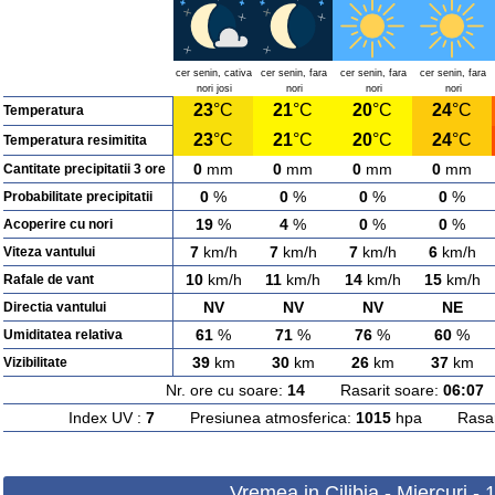
cer senin, cativa
cer senin, fara
cer senin, fara
cer senin, fara
nori josi
nori
nori
nori
23
°C
21
°C
20
°C
24
°C
Temperatura
23
°C
21
°C
20
°C
24
°C
Temperatura resimitita
0
mm
0
mm
0
mm
0
mm
Cantitate precipitatii 3 ore
0
%
0
%
0
%
0
%
Probabilitate precipitatii
19
%
4
%
0
%
0
%
Acoperire cu nori
7
km/h
7
km/h
7
km/h
6
km/h
Viteza vantului
10
km/h
11
km/h
14
km/h
15
km/h
Rafale de vant
NV
NV
NV
NE
Directia vantului
61
%
71
%
76
%
60
%
Umiditatea relativa
39
km
30
km
26
km
37
km
Vizibilitate
Nr. ore cu soare:
14
Rasarit soare:
06:07
A
Index UV :
7
Presiunea atmosferica:
1015
hpa Rasarit
Vremea in Cilibia - Miercuri -