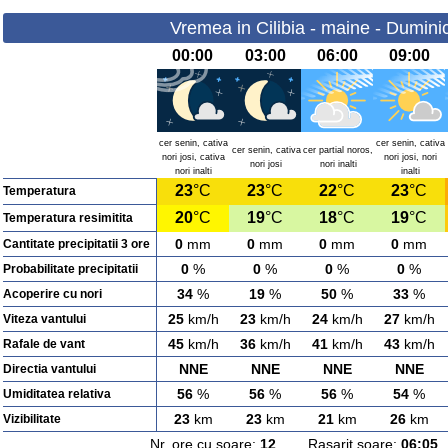
Vremea in Cilibia - maine - Dumini
00:00
03:00
06:00
09:00
cer senin, cativa
cer senin, cativa
cer senin, cativa
cer partial noros,
nori josi, cativa
nori josi, nori
nori josi
nori inalti
nori inalti
inalti
23
°C
23
°C
22
°C
23
°C
Temperatura
20
°C
19
°C
18
°C
19
°C
Temperatura resimitita
0
mm
0
mm
0
mm
0
mm
Cantitate precipitatii 3 ore
0
%
0
%
0
%
0
%
Probabilitate precipitatii
34
%
19
%
50
%
33
%
Acoperire cu nori
25
km/h
23
km/h
24
km/h
27
km/h
Viteza vantului
45
km/h
36
km/h
41
km/h
43
km/h
Rafale de vant
NNE
NNE
NNE
NNE
Directia vantului
56
%
56
%
56
%
54
%
Umiditatea relativa
23
km
23
km
21
km
26
km
Vizibilitate
Nr. ore cu soare:
12
Rasarit soare:
06:05
A