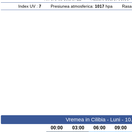
Index UV :
7
Presiunea atmosferica:
1017
hpa Rasarit
Vremea in Cilibia - Luni - 1
00:00
03:00
06:00
09:00