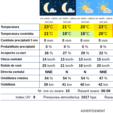
cer senin, cativa
cer senin, cativa
cer senin, cativa
cer senin, cativa
nori josi
nori josi
nori josi
nori josi
23
°C
21
°C
20
°C
23
°C
Temperatura
21
°C
19
°C
18
°C
20
°C
Temperatura resimitita
0
mm
0
mm
0
mm
0
mm
Cantitate precipitatii 3 ore
0
%
0
%
0
%
0
%
Probabilitate precipitatii
26
%
27
%
29
%
22
%
Acoperire cu nori
14
km/h
13
km/h
13
km/h
15
km/h
Viteza vantului
25
km/h
21
km/h
18
km/h
20
km/h
Rafale de vant
NNE
N
N
NNE
Directia vantului
54
%
54
%
54
%
47
%
Umiditatea relativa
39
km
41
km
40
km
42
km
Vizibilitate
Nr. ore cu soare:
10
Rasarit soare:
06:06
A
Index UV :
8
Presiunea atmosferica:
1017
hpa Rasarit
ADVERTISEMENT