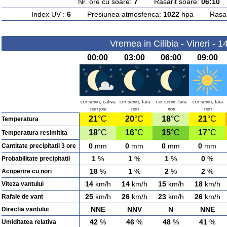
Nr. ore cu soare:
7
Rasarit soare:
06:10
A
Index UV :
6
Presiunea atmosferica:
1022
hpa Rasarit
Vremea in Cilibia - Vineri - 
00:00
03:00
06:00
09:00
cer senin, cativa
cer senin, fara
cer senin, fara
cer senin, fara
nori josi
nori
nori
nori
21
°C
20
°C
18
°C
21
°C
Temperatura
18
°C
16
°C
15
°C
17
°C
Temperatura resimitita
0
mm
0
mm
0
mm
0
mm
Cantitate precipitatii 3 ore
1
%
1
%
1
%
0
%
Probabilitate precipitatii
18
%
1
%
2
%
2
%
Acoperire cu nori
14
km/h
14
km/h
15
km/h
18
km/h
Viteza vantului
25
km/h
26
km/h
23
km/h
26
km/h
Rafale de vant
NNE
NNV
N
NNE
Directia vantului
42
%
46
%
48
%
41
%
Umiditatea relativa