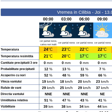
Vremea in Cilibia - Joi - 13
00:00
03:00
06:00
09:00
cer partial noros,
cer partial noros
cer partial noros
cer partial noros
cativa nori inalti
24
°C
23
°C
22
°C
22
°C
Temperatura
21
°C
20
°C
17
°C
17
°C
Temperatura resimitita
0
mm
0
mm
0
mm
0
mm
Cantitate precipitatii 3 ore
12
%
13
%
11
%
7
%
Probabilitate precipitatii
52
%
48
%
59
%
66
%
Acoperire cu nori
19
km/h
18
km/h
20
km/h
23
km/h
Viteza vantului
29
km/h
25
km/h
29
km/h
37
km/h
Rafale de vant
NNE
NNE
NNE
NE
Directia vantului
51
%
47
%
43
%
41
%
Umiditatea relativa
39
km
38
km
34
km
44
km
Vizibilitate