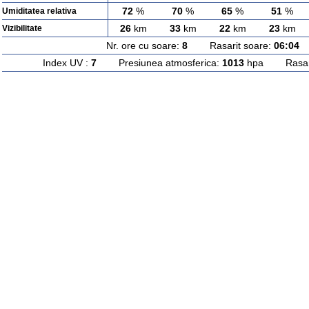
72
%
70
%
65
%
51
%
Umiditatea relativa
26
km
33
km
22
km
23
km
Vizibilitate
Nr. ore cu soare:
8
Rasarit soare:
06:04
A
Index UV :
7
Presiunea atmosferica:
1013
hpa Rasarit