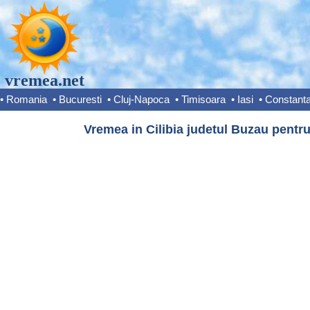
vremea.net
•
Romania
•
Bucuresti
•
Cluj-Napoca
•
Timisoara
•
Iasi
•
Constant
Vremea in Cilibia judetul Buzau pentru