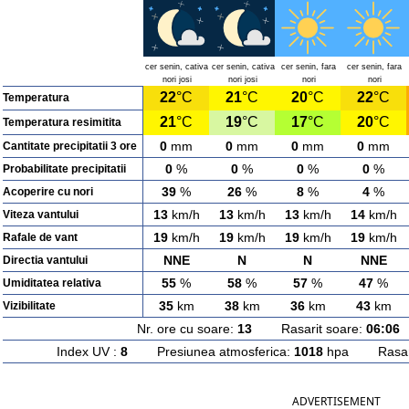
cer senin, cativa
cer senin, cativa
cer senin, fara
cer senin, fara
nori josi
nori josi
nori
nori
22
°C
21
°C
20
°C
22
°C
Temperatura
21
°C
19
°C
17
°C
20
°C
Temperatura resimitita
0
mm
0
mm
0
mm
0
mm
Cantitate precipitatii 3 ore
0
%
0
%
0
%
0
%
Probabilitate precipitatii
39
%
26
%
8
%
4
%
Acoperire cu nori
13
km/h
13
km/h
13
km/h
14
km/h
Viteza vantului
19
km/h
19
km/h
19
km/h
19
km/h
Rafale de vant
NNE
N
N
NNE
Directia vantului
55
%
58
%
57
%
47
%
Umiditatea relativa
35
km
38
km
36
km
43
km
Vizibilitate
Nr. ore cu soare:
13
Rasarit soare:
06:06
A
Index UV :
8
Presiunea atmosferica:
1018
hpa Rasarit
ADVERTISEMENT