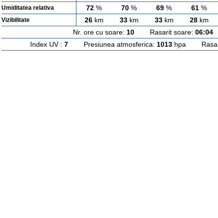
72
%
70
%
69
%
61
%
Umiditatea relativa
26
km
33
km
33
km
28
km
Vizibilitate
Nr. ore cu soare:
10
Rasarit soare:
06:04
A
Index UV :
7
Presiunea atmosferica:
1013
hpa Rasarit