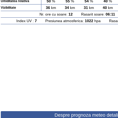
50
%
55
%
54
%
40
%
Umiditatea relativa
36
km
34
km
31
km
40
km
Vizibilitate
Nr. ore cu soare:
12
Rasarit soare:
06:11
A
Index UV :
7
Presiunea atmosferica:
1022
hpa Rasarit
Despre prognoza meteo detali