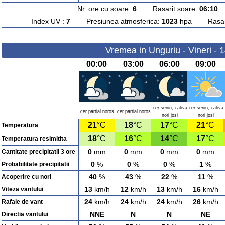
Nr. ore cu soare:
6
Rasarit soare:
06:10
A
Index UV :
7
Presiunea atmosferica:
1023
hpa Rasarit
Vremea in Unguriu - Vineri - 
00:00
03:00
06:00
09:00
cer senin, cativa
cer senin, cativa
cer partial noros
cer partial noros
nori josi
nori josi
21
°C
18
°C
17
°C
21
°C
Temperatura
18
°C
16
°C
14
°C
17
°C
Temperatura resimitita
0
mm
0
mm
0
mm
0
mm
Cantitate precipitatii 3 ore
0
%
0
%
0
%
1
%
Probabilitate precipitatii
40
%
43
%
22
%
11
%
Acoperire cu nori
13
km/h
12
km/h
13
km/h
16
km/h
Viteza vantului
24
km/h
24
km/h
24
km/h
26
km/h
Rafale de vant
NNE
N
N
NE
Directia vantului