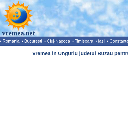
vremea.net
•
Romania
•
Bucuresti
•
Cluj-Napoca
•
Timisoara
•
Iasi
•
Constant
Vremea in Unguriu judetul Buzau pentru