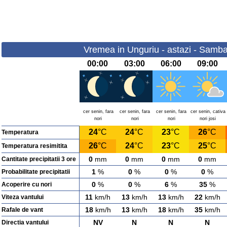
Vremea in Unguriu - astazi - Samba
00:00
03:00
06:00
09:00
cer senin, fara
cer senin, fara
cer senin, fara
cer senin, cativa
nori
nori
nori
nori josi
24
°C
24
°C
23
°C
26
°C
Temperatura
26
°C
24
°C
23
°C
25
°C
Temperatura resimitita
0
mm
0
mm
0
mm
0
mm
Cantitate precipitatii 3 ore
1
%
0
%
0
%
0
%
Probabilitate precipitatii
0
%
0
%
6
%
35
%
Acoperire cu nori
11
km/h
13
km/h
13
km/h
22
km/h
Viteza vantului
18
km/h
13
km/h
18
km/h
35
km/h
Rafale de vant
NV
N
N
N
Directia vantului