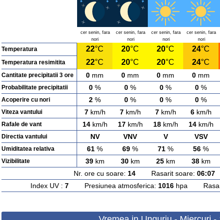
cer senin, fara
cer senin, fara
cer senin, fara
cer senin, fara
nori
nori
nori
nori
22
°C
20
°C
20
°C
24
°C
Temperatura
22
°C
20
°C
20
°C
24
°C
Temperatura resimitita
0
mm
0
mm
0
mm
0
mm
Cantitate precipitatii 3 ore
0
%
0
%
0
%
0
%
Probabilitate precipitatii
2
%
0
%
0
%
0
%
Acoperire cu nori
7
km/h
7
km/h
7
km/h
6
km/h
Viteza vantului
14
km/h
17
km/h
18
km/h
14
km/h
Rafale de vant
NV
VNV
V
VSV
Directia vantului
61
%
69
%
71
%
56
%
Umiditatea relativa
39
km
30
km
25
km
38
km
Vizibilitate
Nr. ore cu soare:
14
Rasarit soare:
06:07
A
Index UV :
7
Presiunea atmosferica:
1016
hpa Rasarit
Vremea in Unguriu - Miercuri -