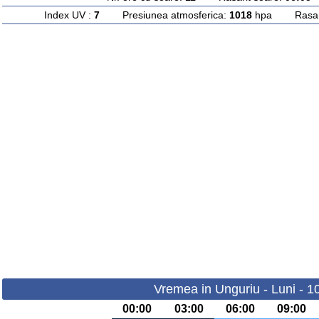
Index UV :
7
Presiunea atmosferica:
1018
hpa Rasarit
Vremea in Unguriu - Luni - 1
00:00
03:00
06:00
09:00