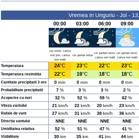
Vremea in Unguriu - Joi - 1
00:00
03:00
06:00
09:00
cer senin, cativa
cer partial noros,
cer partial noros,
nori josi, cativa
cer partial noros
cativa nori inalti
cativa nori inalti
nori inalti
24
°C
23
°C
22
°C
23
°C
Temperatura
22
°C
19
°C
18
°C
18
°C
Temperatura resimitita
0
mm
0
mm
0
mm
0
mm
Cantitate precipitatii 3 ore
7
%
3
%
3
%
2
%
Probabilitate precipitatii
32
%
52
%
59
%
62
%
Acoperire cu nori
21
km/h
22
km/h
20
km/h
23
km/h
Viteza vantului
27
km/h
31
km/h
38
km/h
36
km/h
Rafale de vant
NNE
NNE
NNE
NNE
Directia vantului
52
%
51
%
47
%
41
%
Umiditatea relativa
30
km
35
km
41
km
44
km
Vizibilitate