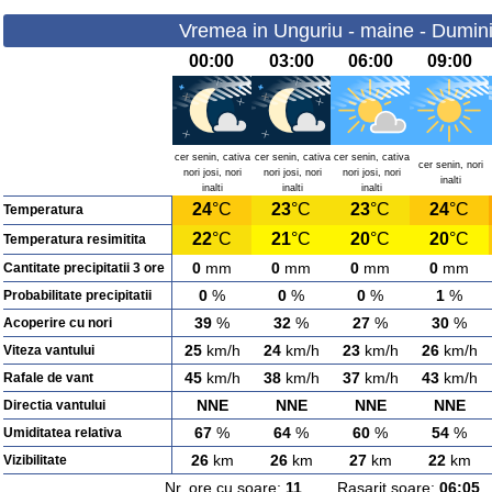
Vremea in Unguriu - maine - Dumini
00:00
03:00
06:00
09:00
cer senin, cativa
cer senin, cativa
cer senin, cativa
cer senin, nori
nori josi, nori
nori josi, nori
nori josi, nori
inalti
inalti
inalti
inalti
24
°C
23
°C
23
°C
24
°C
Temperatura
22
°C
21
°C
20
°C
20
°C
Temperatura resimitita
0
mm
0
mm
0
mm
0
mm
Cantitate precipitatii 3 ore
0
%
0
%
0
%
1
%
Probabilitate precipitatii
39
%
32
%
27
%
30
%
Acoperire cu nori
25
km/h
24
km/h
23
km/h
26
km/h
Viteza vantului
45
km/h
38
km/h
37
km/h
43
km/h
Rafale de vant
NNE
NNE
NNE
NNE
Directia vantului
67
%
64
%
60
%
54
%
Umiditatea relativa
26
km
26
km
27
km
22
km
Vizibilitate
Nr. ore cu soare:
11
Rasarit soare:
06:05
A