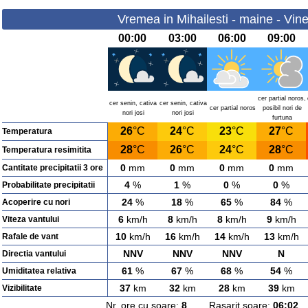
Vremea in Mihailesti - maine - Vine
00:00
03:00
06:00
09:00
cer partial noros,
cer senin, cativa
cer senin, cativa
cer partial noros
posibil nori de
nori josi
nori josi
furtuna
26
°C
24
°C
23
°C
27
°C
Temperatura
28
°C
26
°C
24
°C
28
°C
Temperatura resimitita
0
mm
0
mm
0
mm
0
mm
Cantitate precipitatii 3 ore
4
%
1
%
0
%
0
%
Probabilitate precipitatii
24
%
18
%
65
%
84
%
Acoperire cu nori
6
km/h
8
km/h
8
km/h
9
km/h
Viteza vantului
10
km/h
16
km/h
14
km/h
13
km/h
Rafale de vant
NNV
NNV
NNV
N
Directia vantului
61
%
67
%
68
%
54
%
Umiditatea relativa
37
km
32
km
28
km
39
km
Vizibilitate
Nr. ore cu soare:
8
Rasarit soare:
06:02
A