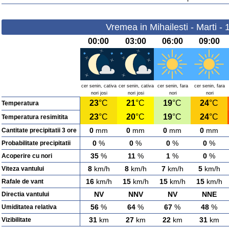
Vremea in Mihailesti - Marti -
00:00
03:00
06:00
09:00
cer senin, cativa
cer senin, cativa
cer senin, fara
cer senin, fara
nori josi
nori josi
nori
nori
23
°C
21
°C
19
°C
24
°C
Temperatura
23
°C
20
°C
19
°C
24
°C
Temperatura resimitita
0
mm
0
mm
0
mm
0
mm
Cantitate precipitatii 3 ore
0
%
0
%
0
%
0
%
Probabilitate precipitatii
35
%
11
%
1
%
0
%
Acoperire cu nori
8
km/h
8
km/h
7
km/h
5
km/h
Viteza vantului
16
km/h
15
km/h
15
km/h
15
km/h
Rafale de vant
NV
NNV
NV
NNE
Directia vantului
56
%
64
%
67
%
48
%
Umiditatea relativa
31
km
27
km
22
km
31
km
Vizibilitate