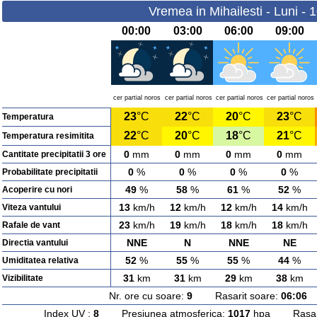
Vremea in Mihailesti - Luni - 
00:00
03:00
06:00
09:00
cer partial noros
cer partial noros
cer partial noros
cer partial noros
23
°C
22
°C
20
°C
23
°C
Temperatura
22
°C
20
°C
18
°C
21
°C
Temperatura resimitita
0
mm
0
mm
0
mm
0
mm
Cantitate precipitatii 3 ore
0
%
0
%
0
%
0
%
Probabilitate precipitatii
49
%
58
%
61
%
52
%
Acoperire cu nori
13
km/h
12
km/h
12
km/h
14
km/h
Viteza vantului
23
km/h
19
km/h
18
km/h
18
km/h
Rafale de vant
NNE
N
NNE
NE
Directia vantului
52
%
55
%
55
%
44
%
Umiditatea relativa
31
km
31
km
29
km
38
km
Vizibilitate
Nr. ore cu soare:
9
Rasarit soare:
06:06
A
Index UV :
8
Presiunea atmosferica:
1017
hpa Rasarit