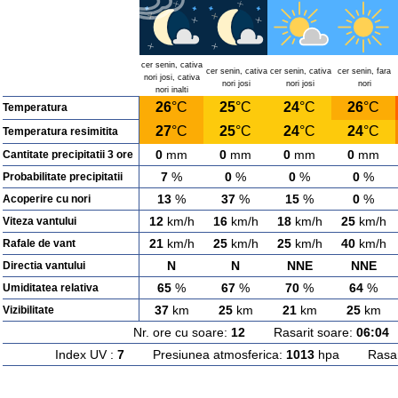
cer senin, cativa
cer senin, cativa
cer senin, cativa
cer senin, fara
nori josi, cativa
nori josi
nori josi
nori
nori inalti
26
°C
25
°C
24
°C
26
°C
Temperatura
27
°C
25
°C
24
°C
24
°C
Temperatura resimitita
0
mm
0
mm
0
mm
0
mm
Cantitate precipitatii 3 ore
7
%
0
%
0
%
0
%
Probabilitate precipitatii
13
%
37
%
15
%
0
%
Acoperire cu nori
12
km/h
16
km/h
18
km/h
25
km/h
Viteza vantului
21
km/h
25
km/h
25
km/h
40
km/h
Rafale de vant
N
N
NNE
NNE
Directia vantului
65
%
67
%
70
%
64
%
Umiditatea relativa
37
km
25
km
21
km
25
km
Vizibilitate
Nr. ore cu soare:
12
Rasarit soare:
06:04
A
Index UV :
7
Presiunea atmosferica:
1013
hpa Rasarit