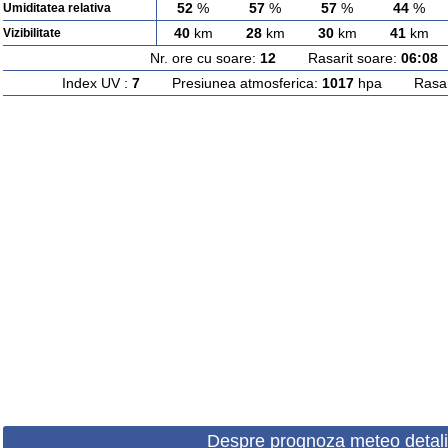
52
%
57
%
57
%
44
%
Umiditatea relativa
40
km
28
km
30
km
41
km
Vizibilitate
Nr. ore cu soare:
12
Rasarit soare:
06:08
A
Index UV :
7
Presiunea atmosferica:
1017
hpa Rasarit
Despre prognoza meteo detali