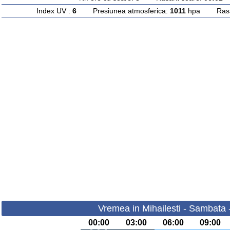
Index UV :
6
Presiunea atmosferica:
1011
hpa Rasari
Vremea in Mihailesti - Sambata 
00:00
03:00
06:00
09:00