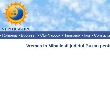
vremea.net
•
Romania
•
Bucuresti
•
Cluj-Napoca
•
Timisoara
•
Iasi
•
Constant
Vremea in Mihailesti judetul Buzau pent