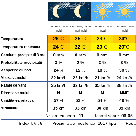
cer senin, nori
cer senin, cativa
cer senin, nori
cer senin, nori
inalti
nori inalti
inalti
inalti
26
°C
25
°C
23
°C
24
°C
Temperatura
24
°C
22
°C
20
°C
20
°C
Temperatura resimitita
0
mm
0
mm
0
mm
0
mm
Cantitate precipitatii 3 ore
3
%
2
%
3
%
3
%
Probabilitate precipitatii
24
%
12
%
18
%
30
%
Acoperire cu nori
22
km/h
22
km/h
21
km/h
24
km/h
Viteza vantului
35
km/h
32
km/h
35
km/h
38
km/h
Rafale de vant
N
N
N
NNE
Directia vantului
57
%
53
%
54
%
49
%
Umiditatea relativa
35
km
33
km
30
km
35
km
Vizibilitate
Nr. ore cu soare:
11
Rasarit soare:
06:05
A
Index UV :
8
Presiunea atmosferica:
1017
hpa Rasarit