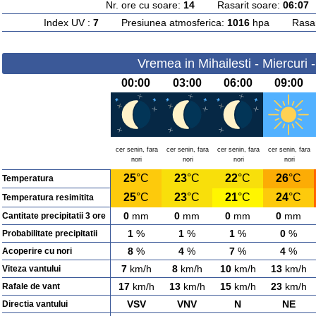
Nr. ore cu soare:
14
Rasarit soare:
06:07
A
Index UV :
7
Presiunea atmosferica:
1016
hpa Rasarit
Vremea in Mihailesti - Miercuri 
00:00
03:00
06:00
09:00
cer senin, fara
cer senin, fara
cer senin, fara
cer senin, fara
nori
nori
nori
nori
25
°C
23
°C
22
°C
26
°C
Temperatura
25
°C
23
°C
21
°C
24
°C
Temperatura resimitita
0
mm
0
mm
0
mm
0
mm
Cantitate precipitatii 3 ore
1
%
1
%
1
%
0
%
Probabilitate precipitatii
8
%
4
%
7
%
4
%
Acoperire cu nori
7
km/h
8
km/h
10
km/h
13
km/h
Viteza vantului
17
km/h
13
km/h
15
km/h
23
km/h
Rafale de vant
VSV
VNV
N
NE
Directia vantului