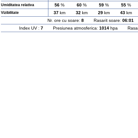
56
%
60
%
59
%
55
%
Umiditatea relativa
37
km
32
km
29
km
43
km
Vizibilitate
Nr. ore cu soare:
8
Rasarit soare:
06:01
A
Index UV :
7
Presiunea atmosferica:
1014
hpa Rasarit