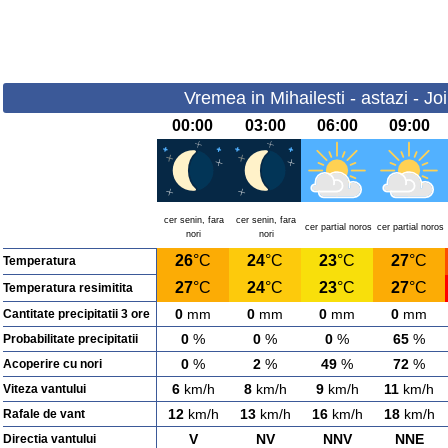
Vremea in Mihailesti - astazi - Jo
00:00
03:00
06:00
09:00
cer senin, fara
cer senin, fara
cer partial noros
cer partial noros
nori
nori
26
°C
24
°C
23
°C
27
°C
Temperatura
27
°C
24
°C
23
°C
27
°C
Temperatura resimitita
0
mm
0
mm
0
mm
0
mm
Cantitate precipitatii 3 ore
0
%
0
%
0
%
65
%
Probabilitate precipitatii
0
%
2
%
49
%
72
%
Acoperire cu nori
6
km/h
8
km/h
9
km/h
11
km/h
Viteza vantului
12
km/h
13
km/h
16
km/h
18
km/h
Rafale de vant
V
NV
NNV
NNE
Directia vantului