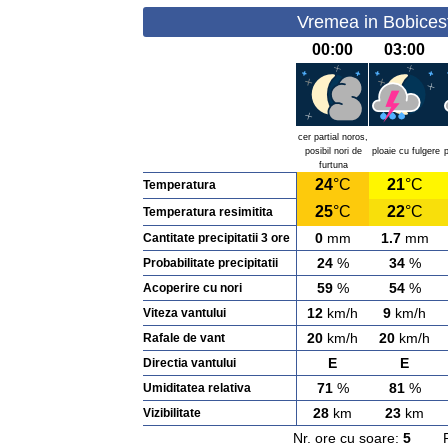
Vremea in Bobicest
00:00
03:00
cer partial noros,
posibil nori de
ploaie cu fulgere
p
furtuna
24
°C
21
°C
Temperatura
25
°C
22
°C
Temperatura resimitita
0
mm
1.7
mm
Cantitate precipitatii 3 ore
24
%
34
%
Probabilitate precipitatii
59
%
54
%
Acoperire cu nori
12
km/h
9
km/h
Viteza vantului
20
km/h
20
km/h
Rafale de vant
E
E
Directia vantului
71
%
81
%
Umiditatea relativa
28
km
23
km
Vizibilitate
Nr. ore cu soare:
5
Rasa