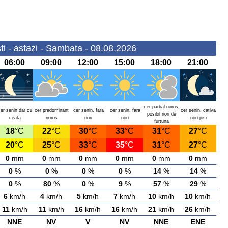
i - astazi - Sambata - 08.08.2026
06:00
09:00
12:00
15:00
18:00
21:00
cer partial noros,
cer senin dar cu
cer predominant
cer senin, fara
cer senin, fara
cer senin, cativa
posibil nori de
ceata
noros
nori
nori
nori josi
furtuna
18
°C
22
°C
30
°C
33
°C
31
°C
27
°C
20
°C
25
°C
33
°C
35
°C
31
°C
27
°C
0
mm
0
mm
0
mm
0
mm
0
mm
0
mm
0
%
0
%
0
%
0
%
14
%
14
%
0
%
80
%
0
%
9
%
57
%
29
%
6
km/h
4
km/h
5
km/h
7
km/h
10
km/h
10
km/h
11
km/h
11
km/h
16
km/h
16
km/h
21
km/h
26
km/h
NNE
NV
V
NV
NNE
ENE