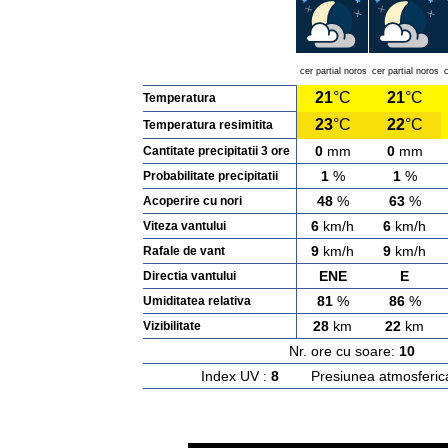
cer partial noros
cer partial noros
c
21
°C
21
°C
Temperatura
23
°C
22
°C
Temperatura resimitita
0
mm
0
mm
Cantitate precipitatii 3 ore
1
%
1
%
Probabilitate precipitatii
48
%
63
%
Acoperire cu nori
6
km/h
6
km/h
Viteza vantului
9
km/h
9
km/h
Rafale de vant
ENE
E
Directia vantului
81
%
86
%
Umiditatea relativa
28
km
22
km
Vizibilitate
Nr. ore cu soare:
10
Ras
Index UV :
8
Presiunea atmosferic