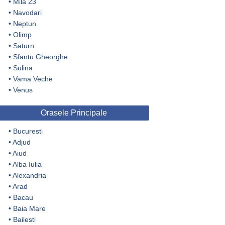
•
Mila 23
•
Navodari
•
Neptun
•
Olimp
•
Saturn
•
Sfantu Gheorghe
•
Sulina
•
Vama Veche
•
Venus
Orasele Principale
•
Bucuresti
•
Adjud
•
Aiud
•
Alba Iulia
•
Alexandria
•
Arad
•
Bacau
•
Baia Mare
•
Bailesti