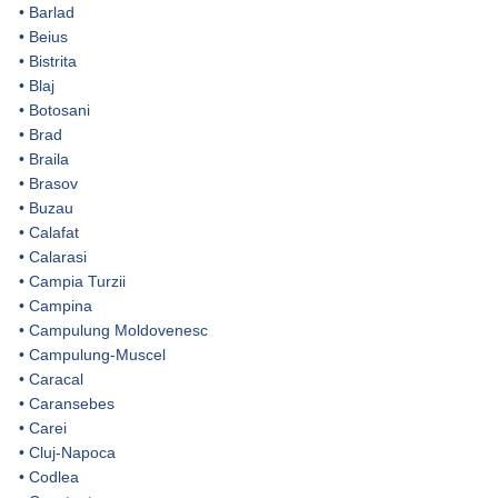
•
Barlad
•
Beius
•
Bistrita
•
Blaj
•
Botosani
•
Brad
•
Braila
•
Brasov
•
Buzau
•
Calafat
•
Calarasi
•
Campia Turzii
•
Campina
•
Campulung Moldovenesc
•
Campulung-Muscel
•
Caracal
•
Caransebes
•
Carei
•
Cluj-Napoca
•
Codlea