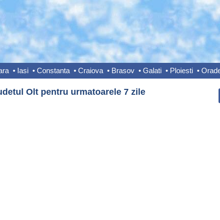
ara
•
Iasi
•
Constanta
•
Craiova
•
Brasov
•
Galati
•
Ploiesti
•
Orad
detul Olt pentru urmatoarele 7 zile