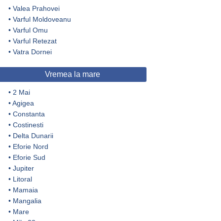
•
Valea Prahovei
•
Varful Moldoveanu
•
Varful Omu
•
Varful Retezat
•
Vatra Dornei
Vremea la mare
•
2 Mai
•
Agigea
•
Constanta
•
Costinesti
•
Delta Dunarii
•
Eforie Nord
•
Eforie Sud
•
Jupiter
•
Litoral
•
Mamaia
•
Mangalia
•
Mare