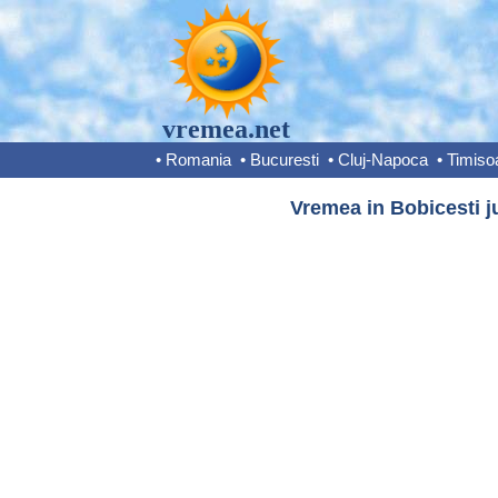
vremea.net
•
Romania
•
Bucuresti
•
Cluj-Napoca
•
Timiso
Vremea in Bobicesti ju