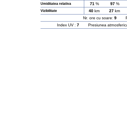
71
%
97
%
Umiditatea relativa
40
km
27
km
Vizibilitate
Nr. ore cu soare:
9
Rasa
Index UV :
7
Presiunea atmosferic