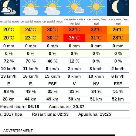
cer senin, cativa
cer senin, fara
cer senin, fara
er partial noros
cer partial noros
cer partial noros
nori josi
nori
nori
20
°C
24
°C
30
°C
32
°C
32
°C
26
°C
20
°C
23
°C
30
°C
35
°C
31
°C
28
°C
0
mm
0
mm
0
mm
0
mm
0
mm
0
mm
0
%
0
%
0
%
0
%
0
%
0
%
72
%
70
%
48
%
12
%
0
%
0
%
10
km/h
11
km/h
8
km/h
2
km/h
8
km/h
2
km/h
13
km/h
16
km/h
15
km/h
9
km/h
19
km/h
6
km/h
E
E
ESE
V
NV
ESE
68
%
49
%
35
%
31
%
34
%
51
%
28
km
44
km
49
km
50
km
51
km
52
km
arit soare:
06:18
Apus soare:
20:37
a:
1017
hpa Rasarit luna:
02:53
Apus luna:
19:25
ADVERTISEMENT