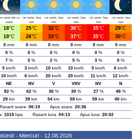
cer senin dar cu
cer senin, fara
cer senin, fara
cer senin, fara
cer senin, fara
cer senin, fara
ceata
nori
nori
nori
nori
nori
18
°C
25
°C
32
°C
36
°C
35
°C
29
°C
19
°C
26
°C
33
°C
37
°C
35
°C
30
°C
0
mm
0
mm
0
mm
0
mm
0
mm
0
mm
0
%
0
%
0
%
0
%
0
%
0
%
7
%
5
%
2
%
5
%
3
%
0
%
5
km/h
3
km/h
10
km/h
10
km/h
5
km/h
6
km/h
10
km/h
6
km/h
20
km/h
20
km/h
11
km/h
12
km/h
NE
NV
V
VNV
NV
N
82
%
62
%
36
%
30
%
27
%
48
%
29
km
39
km
54
km
59
km
59
km
40
km
arit soare:
06:19
Apus soare:
20:36
a:
1015
hpa Rasarit luna:
04:13
Apus luna:
20:02
cesti - Miercuri - 12.08.2026