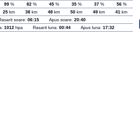
99
%
82
%
45
%
35
%
37
%
56
%
25
km
38
km
48
km
50
km
49
km
41
km
rit soare:
06:15
Apus soare:
20:40
a:
1012
hpa Rasarit luna:
00:44
Apus luna:
17:32