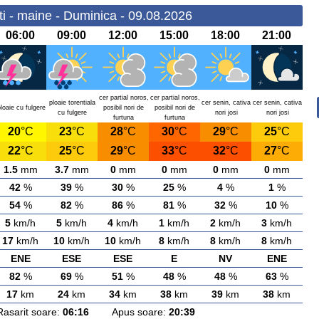
i - maine - Duminica - 09.08.2026
06:00
09:00
12:00
15:00
18:00
21:00
cer partial noros,
cer partial noros,
ploaie torentiala
cer senin, cativa
cer senin, cativa
loaie cu fulgere
posibil nori de
posibil nori de
cu fulgere
nori josi
nori josi
furtuna
furtuna
20
°C
23
°C
28
°C
30
°C
29
°C
25
°C
22
°C
25
°C
29
°C
33
°C
32
°C
27
°C
1.5
mm
3.7
mm
0
mm
0
mm
0
mm
0
mm
42
%
39
%
30
%
25
%
4
%
1
%
54
%
82
%
86
%
81
%
32
%
10
%
5
km/h
5
km/h
4
km/h
1
km/h
2
km/h
3
km/h
17
km/h
10
km/h
10
km/h
8
km/h
8
km/h
8
km/h
ENE
ESE
ESE
E
NV
ENE
82
%
69
%
51
%
48
%
48
%
63
%
17
km
24
km
34
km
38
km
39
km
38
km
rit soare:
06:16
Apus soare:
20:39