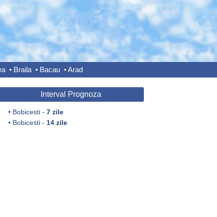
ea
•
Braila
•
Bacau
•
Arad
Interval Prognoza
•
Bobicesti -
7 zile
•
Bobicesti -
14 zile