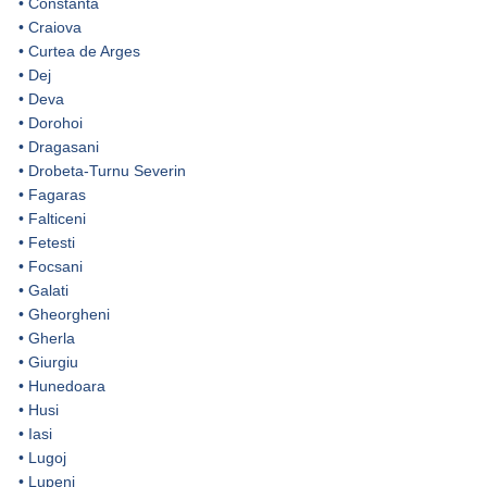
•
Constanta
•
Craiova
•
Curtea de Arges
•
Dej
•
Deva
•
Dorohoi
•
Dragasani
•
Drobeta-Turnu Severin
•
Fagaras
•
Falticeni
•
Fetesti
•
Focsani
•
Galati
•
Gheorgheni
•
Gherla
•
Giurgiu
•
Hunedoara
•
Husi
•
Iasi
•
Lugoj
•
Lupeni