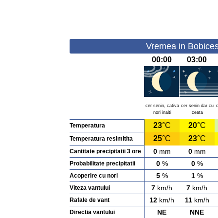
Vremea in Bobicest
00:00
03:00
cer senin, cativa
cer senin dar cu
nori inalti
ceata
23
°C
20
°C
Temperatura
25
°C
23
°C
Temperatura resimitita
0
mm
0
mm
Cantitate precipitatii 3 ore
0
%
0
%
Probabilitate precipitatii
5
%
1
%
Acoperire cu nori
7
km/h
7
km/h
Viteza vantului
12
km/h
11
km/h
Rafale de vant
NE
NNE
Directia vantului