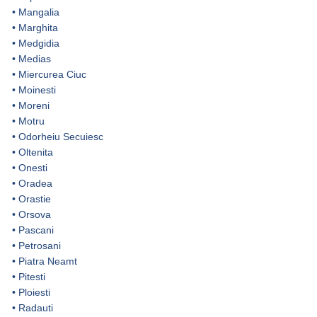
•
Mangalia
•
Marghita
•
Medgidia
•
Medias
•
Miercurea Ciuc
•
Moinesti
•
Moreni
•
Motru
•
Odorheiu Secuiesc
•
Oltenita
•
Onesti
•
Oradea
•
Orastie
•
Orsova
•
Pascani
•
Petrosani
•
Piatra Neamt
•
Pitesti
•
Ploiesti
•
Radauti