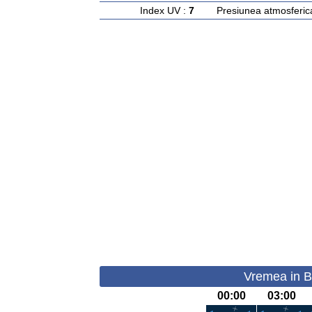
Index UV :
7
Presiunea atmosferic
Vremea in Bo
00:00
03:00