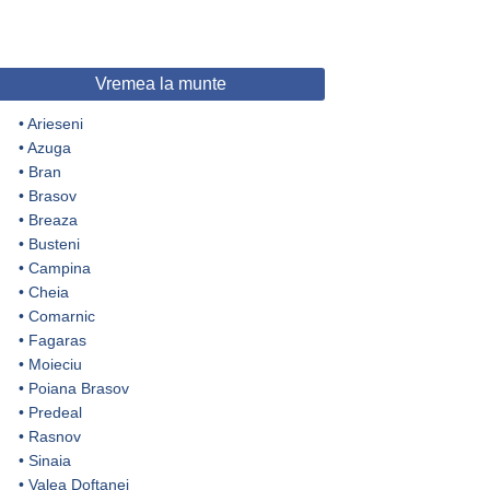
Vremea la munte
•
Arieseni
•
Azuga
•
Bran
•
Brasov
•
Breaza
•
Busteni
•
Campina
•
Cheia
•
Comarnic
•
Fagaras
•
Moieciu
•
Poiana Brasov
•
Predeal
•
Rasnov
•
Sinaia
•
Valea Doftanei