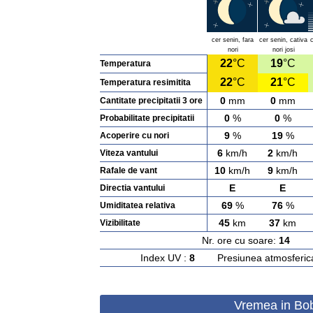
cer senin, fara
cer senin, cativa
nori
nori josi
22
°C
19
°C
Temperatura
22
°C
21
°C
Temperatura resimitita
0
mm
0
mm
Cantitate precipitatii 3 ore
0
%
0
%
Probabilitate precipitatii
9
%
19
%
Acoperire cu nori
6
km/h
2
km/h
Viteza vantului
10
km/h
9
km/h
Rafale de vant
E
E
Directia vantului
69
%
76
%
Umiditatea relativa
45
km
37
km
Vizibilitate
Nr. ore cu soare:
14
Ras
Index UV :
8
Presiunea atmosferic
Vremea in Bobi