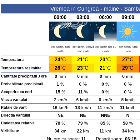
Vremea in Cungrea - maine - Samba
00:00
03:00
06:00
09:00
cer senin, nori
cer senin, cativa
cer senin dar cu
cer senin, fara
inalti
nori inalti
ceata
nori
24
°C
21
°C
20
°C
27
°C
Temperatura
26
°C
23
°C
21
°C
29
°C
Temperatura resimitita
0
mm
0
mm
0
mm
0
mm
Cantitate precipitatii 3 ore
1
%
0
%
0
%
0
%
Probabilitate precipitatii
15
%
11
%
0
%
0
%
Acoperire cu nori
7
km/h
6
km/h
6
km/h
5
km/h
Viteza vantului
16
km/h
13
km/h
11
km/h
11
km/h
Rafale de vant
NE
NE
NNE
N
Directia vantului
70
%
79
%
85
%
58
%
Umiditatea relativa
34
km
22
km
11
km
34
km
Vizibilitate
Nr. ore cu soare:
11
Rasarit soare:
06:15
A