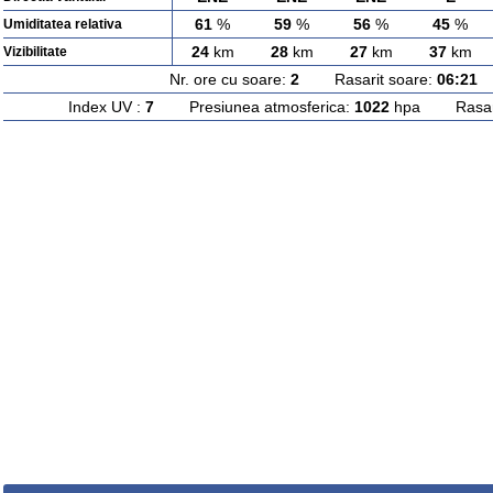
61
%
59
%
56
%
45
%
Umiditatea relativa
24
km
28
km
27
km
37
km
Vizibilitate
Nr. ore cu soare:
2
Rasarit soare:
06:21
A
Index UV :
7
Presiunea atmosferica:
1022
hpa Rasarit