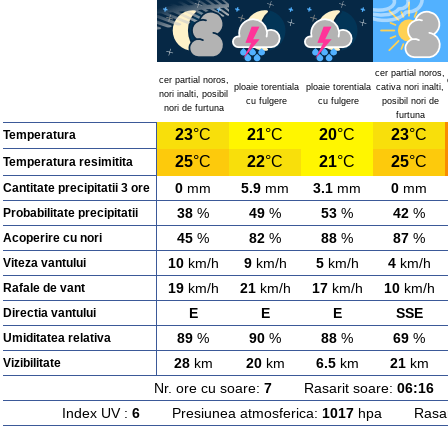
cer partial noros,
cer partial noros,
ploaie torentiala
ploaie torentiala
cativa nori inalti,
nori inalti, posibil
cu fulgere
cu fulgere
posibil nori de
nori de furtuna
furtuna
23
°C
21
°C
20
°C
23
°C
Temperatura
25
°C
22
°C
21
°C
25
°C
Temperatura resimitita
0
mm
5.9
mm
3.1
mm
0
mm
Cantitate precipitatii 3 ore
38
%
49
%
53
%
42
%
Probabilitate precipitatii
45
%
82
%
88
%
87
%
Acoperire cu nori
10
km/h
9
km/h
5
km/h
4
km/h
Viteza vantului
19
km/h
21
km/h
17
km/h
10
km/h
Rafale de vant
E
E
E
SSE
Directia vantului
89
%
90
%
88
%
69
%
Umiditatea relativa
28
km
20
km
6.5
km
21
km
Vizibilitate
Nr. ore cu soare:
7
Rasarit soare:
06:16
A
Index UV :
6
Presiunea atmosferica:
1017
hpa Rasarit