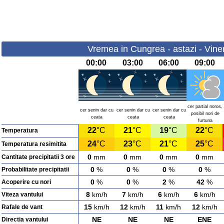
Vremea in Cungrea - astazi - Vine
00:00
03:00
06:00
09:00
cer partial noros,
cer senin dar cu
cer senin dar cu
cer senin dar cu
posibil nori de
ceata
ceata
ceata
furtuna
22
°C
21
°C
19
°C
22
°C
Temperatura
24
°C
23
°C
21
°C
25
°C
Temperatura resimitita
0
mm
0
mm
0
mm
0
mm
Cantitate precipitatii 3 ore
0
%
0
%
0
%
0
%
Probabilitate precipitatii
0
%
0
%
2
%
42
%
Acoperire cu nori
8
km/h
7
km/h
6
km/h
6
km/h
Viteza vantului
15
km/h
12
km/h
11
km/h
12
km/h
Rafale de vant
NE
NE
NE
ENE
Directia vantului