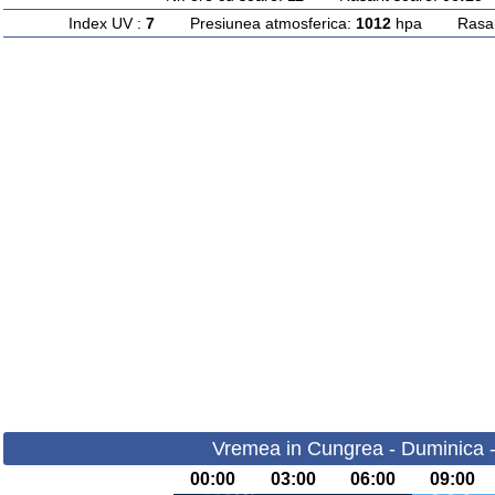
Index UV :
7
Presiunea atmosferica:
1012
hpa Rasarit
Vremea in Cungrea - Duminica 
00:00
03:00
06:00
09:00