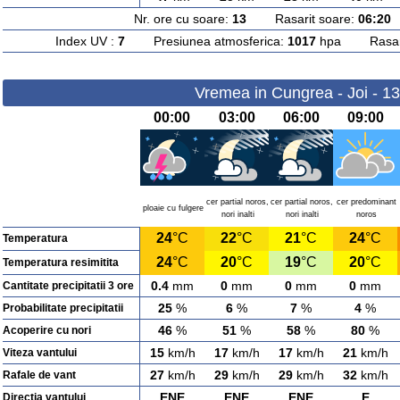
Nr. ore cu soare:
13
Rasarit soare:
06:20
A
Index UV :
7
Presiunea atmosferica:
1017
hpa Rasarit
Vremea in Cungrea - Joi - 1
00:00
03:00
06:00
09:00
cer partial noros,
cer partial noros,
cer predominant
ploaie cu fulgere
nori inalti
nori inalti
noros
24
°C
22
°C
21
°C
24
°C
Temperatura
24
°C
20
°C
19
°C
20
°C
Temperatura resimitita
0.4
mm
0
mm
0
mm
0
mm
Cantitate precipitatii 3 ore
25
%
6
%
7
%
4
%
Probabilitate precipitatii
46
%
51
%
58
%
80
%
Acoperire cu nori
15
km/h
17
km/h
17
km/h
21
km/h
Viteza vantului
27
km/h
29
km/h
29
km/h
32
km/h
Rafale de vant
ENE
ENE
ENE
E
Directia vantului