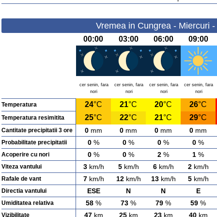
Vremea in Cungrea - Miercuri -
00:00
03:00
06:00
09:00
cer senin, fara
cer senin, fara
cer senin, fara
cer senin, fara
nori
nori
nori
nori
24
°C
21
°C
20
°C
26
°C
Temperatura
25
°C
22
°C
21
°C
29
°C
Temperatura resimitita
0
mm
0
mm
0
mm
0
mm
Cantitate precipitatii 3 ore
0
%
0
%
0
%
0
%
Probabilitate precipitatii
0
%
0
%
2
%
1
%
Acoperire cu nori
3
km/h
5
km/h
6
km/h
2
km/h
Viteza vantului
7
km/h
12
km/h
13
km/h
5
km/h
Rafale de vant
ESE
N
N
E
Directia vantului
58
%
73
%
79
%
59
%
Umiditatea relativa
47
km
25
km
23
km
40
km
Vizibilitate