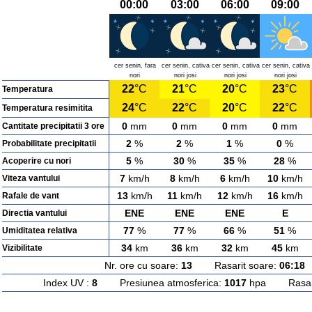
00:00
03:00
06:00
09:00
cer senin, fara
cer senin, cativa
cer senin, cativa
cer senin, cativa
nori
nori josi
nori josi
nori josi
22
°C
21
°C
20
°C
23
°C
Temperatura
24
°C
22
°C
20
°C
22
°C
Temperatura resimitita
0
mm
0
mm
0
mm
0
mm
Cantitate precipitatii 3 ore
2
%
2
%
1
%
0
%
Probabilitate precipitatii
5
%
30
%
35
%
28
%
Acoperire cu nori
7
km/h
8
km/h
6
km/h
10
km/h
Viteza vantului
13
km/h
11
km/h
12
km/h
16
km/h
Rafale de vant
ENE
ENE
ENE
E
Directia vantului
77
%
77
%
66
%
51
%
Umiditatea relativa
34
km
36
km
32
km
45
km
Vizibilitate
Nr. ore cu soare:
13
Rasarit soare:
06:18
A
Index UV :
8
Presiunea atmosferica:
1017
hpa Rasarit