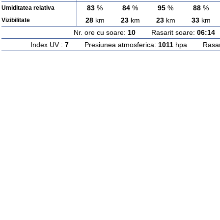
83
%
84
%
95
%
88
%
Umiditatea relativa
28
km
23
km
23
km
33
km
Vizibilitate
Nr. ore cu soare:
10
Rasarit soare:
06:14
A
Index UV :
7
Presiunea atmosferica:
1011
hpa Rasarit