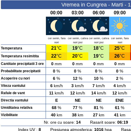
Vremea in Cungrea - Marti - 
00:00
03:00
06:00
09:00
cer senin, fara
cer senin, cativa
cer senin, cativa
cer senin, fara
nori
nori josi
nori josi
nori
21
°C
19
°C
18
°C
25
°C
Temperatura
22
°C
20
°C
19
°C
26
°C
Temperatura resimitita
0
mm
0
mm
0
mm
0
mm
Cantitate precipitatii 3 ore
0
%
0
%
0
%
0
%
Probabilitate precipitatii
6
%
12
%
10
%
2
%
Acoperire cu nori
6
km/h
3
km/h
7
km/h
4
km/h
Viteza vantului
11
km/h
12
km/h
14
km/h
12
km/h
Rafale de vant
E
NE
NE
ENE
Directia vantului
68
%
77
%
81
%
61
%
Umiditatea relativa
40
km
38
km
27
km
41
km
Vizibilitate
Nr. ore cu soare:
14
Rasarit soare:
06:19
A
Index UV :
8
Presiunea atmosferica:
1016
hpa Rasarit