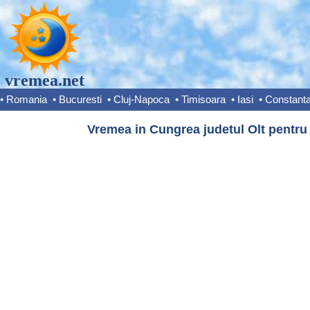
vremea.net
•
Romania
•
Bucuresti
•
Cluj-Napoca
•
Timisoara
•
Iasi
•
Constant
Vremea in Cungrea judetul Olt pentru 