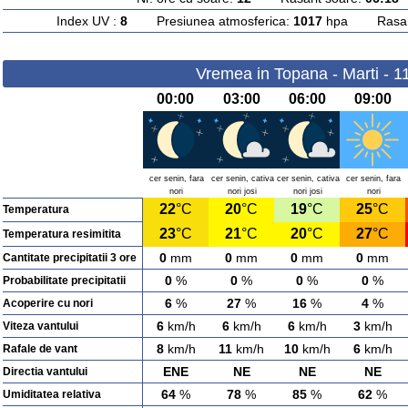
Index UV :
8
Presiunea atmosferica:
1017
hpa Rasarit
Vremea in Topana - Marti - 1
00:00
03:00
06:00
09:00
cer senin, fara
cer senin, cativa
cer senin, cativa
cer senin, fara
nori
nori josi
nori josi
nori
22
°C
20
°C
19
°C
25
°C
Temperatura
23
°C
21
°C
20
°C
27
°C
Temperatura resimitita
0
mm
0
mm
0
mm
0
mm
Cantitate precipitatii 3 ore
0
%
0
%
0
%
0
%
Probabilitate precipitatii
6
%
27
%
16
%
4
%
Acoperire cu nori
6
km/h
6
km/h
6
km/h
3
km/h
Viteza vantului
8
km/h
11
km/h
10
km/h
6
km/h
Rafale de vant
ENE
NE
NE
NE
Directia vantului
64
%
78
%
85
%
62
%
Umiditatea relativa