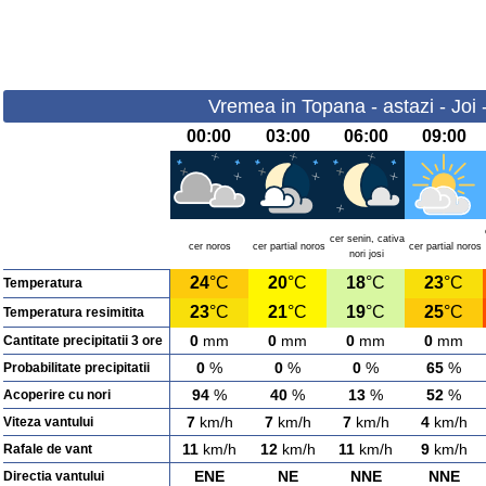
Vremea in Topana - astazi - Joi
00:00
03:00
06:00
09:00
cer senin, cativa
cer noros
cer partial noros
cer partial noros
nori josi
24
°C
20
°C
18
°C
23
°C
Temperatura
23
°C
21
°C
19
°C
25
°C
Temperatura resimitita
0
mm
0
mm
0
mm
0
mm
Cantitate precipitatii 3 ore
0
%
0
%
0
%
65
%
Probabilitate precipitatii
94
%
40
%
13
%
52
%
Acoperire cu nori
7
km/h
7
km/h
7
km/h
4
km/h
Viteza vantului
11
km/h
12
km/h
11
km/h
9
km/h
Rafale de vant
ENE
NE
NNE
NNE
Directia vantului