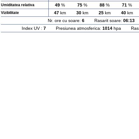
49
%
75
%
88
%
71
%
Umiditatea relativa
47
km
30
km
25
km
40
km
Vizibilitate
Nr. ore cu soare:
6
Rasarit soare:
06:13
A
Index UV :
7
Presiunea atmosferica:
1014
hpa Rasari