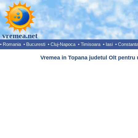
vremea.net
•
Romania
•
Bucuresti
•
Cluj-Napoca
•
Timisoara
•
Iasi
•
Constant
Vremea in Topana judetul Olt pentru 