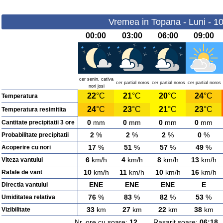
Vremea in Topana - Luni - 1
00:00
03:00
06:00
09:00
cer senin, cativa
cer partial noros
cer partial noros
cer partial noros
nori josi
22
°C
21
°C
20
°C
24
°C
Temperatura
24
°C
23
°C
21
°C
23
°C
Temperatura resimitita
0
mm
0
mm
0
mm
0
mm
Cantitate precipitatii 3 ore
2
%
2
%
2
%
0
%
Probabilitate precipitatii
17
%
51
%
57
%
49
%
Acoperire cu nori
6
km/h
4
km/h
8
km/h
13
km/h
Viteza vantului
10
km/h
11
km/h
10
km/h
16
km/h
Rafale de vant
ENE
ENE
ENE
E
Directia vantului
76
%
83
%
82
%
53
%
Umiditatea relativa
33
km
27
km
22
km
38
km
Vizibilitate
Nr. ore cu soare:
12
Rasarit soare:
06:18
A