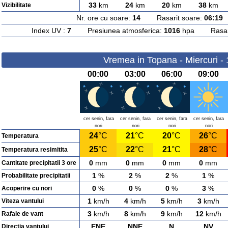
33
km
24
km
20
km
38
km
Vizibilitate
Nr. ore cu soare:
14
Rasarit soare:
06:19
A
Index UV :
7
Presiunea atmosferica:
1016
hpa Rasarit
Vremea in Topana - Miercuri -
00:00
03:00
06:00
09:00
cer senin, fara
cer senin, fara
cer senin, fara
cer senin, fara
nori
nori
nori
nori
24
°C
21
°C
20
°C
26
°C
Temperatura
25
°C
22
°C
21
°C
28
°C
Temperatura resimitita
0
mm
0
mm
0
mm
0
mm
Cantitate precipitatii 3 ore
1
%
2
%
2
%
1
%
Probabilitate precipitatii
0
%
0
%
0
%
3
%
Acoperire cu nori
1
km/h
4
km/h
5
km/h
3
km/h
Viteza vantului
3
km/h
8
km/h
9
km/h
12
km/h
Rafale de vant
ENE
NNE
N
NV
Directia vantului