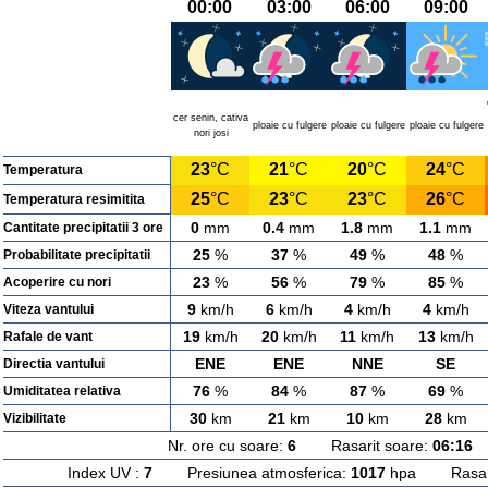
00:00
03:00
06:00
09:00
cer senin, cativa
ploaie cu fulgere
ploaie cu fulgere
ploaie cu fulgere
nori josi
23
°C
21
°C
20
°C
24
°C
Temperatura
25
°C
23
°C
23
°C
26
°C
Temperatura resimitita
0
mm
0.4
mm
1.8
mm
1.1
mm
Cantitate precipitatii 3 ore
25
%
37
%
49
%
48
%
Probabilitate precipitatii
23
%
56
%
79
%
85
%
Acoperire cu nori
9
km/h
6
km/h
4
km/h
4
km/h
Viteza vantului
19
km/h
20
km/h
11
km/h
13
km/h
Rafale de vant
ENE
ENE
NNE
SE
Directia vantului
76
%
84
%
87
%
69
%
Umiditatea relativa
30
km
21
km
10
km
28
km
Vizibilitate
Nr. ore cu soare:
6
Rasarit soare:
06:16
A
Index UV :
7
Presiunea atmosferica:
1017
hpa Rasarit