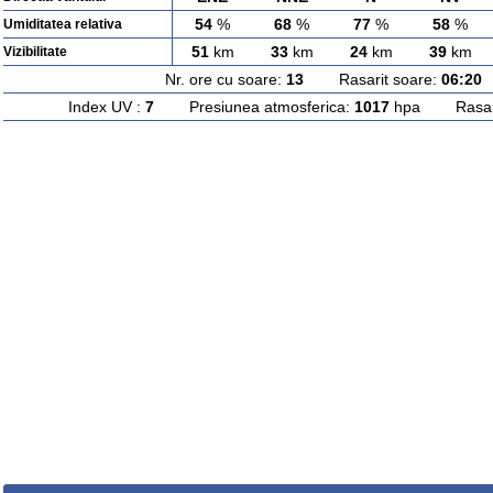
54
%
68
%
77
%
58
%
Umiditatea relativa
51
km
33
km
24
km
39
km
Vizibilitate
Nr. ore cu soare:
13
Rasarit soare:
06:20
A
Index UV :
7
Presiunea atmosferica:
1017
hpa Rasarit