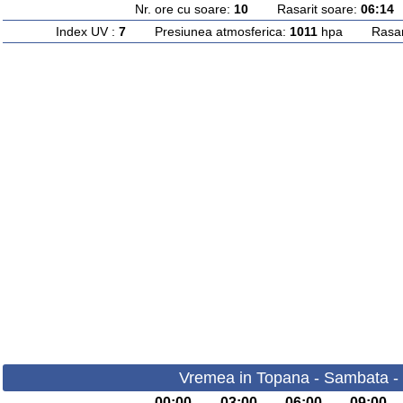
Nr. ore cu soare:
10
Rasarit soare:
06:14
A
Index UV :
7
Presiunea atmosferica:
1011
hpa Rasarit
Vremea in Topana - Sambata -
00:00
03:00
06:00
09:00