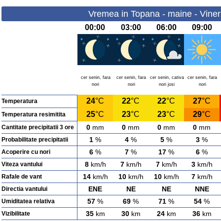
Vremea in Topana - maine - Viner
00:00
03:00
06:00
09:00
cer senin, fara
cer senin, fara
cer senin, cativa
cer senin, fara
nori
nori
nori josi
nori
24
°C
22
°C
22
°C
27
°C
Temperatura
25
°C
23
°C
23
°C
29
°C
Temperatura resimitita
0
mm
0
mm
0
mm
0
mm
Cantitate precipitatii 3 ore
1
%
4
%
5
%
3
%
Probabilitate precipitatii
6
%
7
%
17
%
6
%
Acoperire cu nori
8
km/h
7
km/h
7
km/h
3
km/h
Viteza vantului
14
km/h
10
km/h
10
km/h
7
km/h
Rafale de vant
ENE
NE
NE
NNE
Directia vantului
57
%
69
%
71
%
54
%
Umiditatea relativa
35
km
30
km
24
km
36
km
Vizibilitate