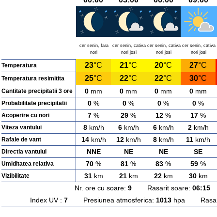
cer senin, fara
cer senin, cativa
cer senin, cativa
cer senin, cativa
nori
nori josi
nori josi
nori josi
23
°C
21
°C
20
°C
27
°C
Temperatura
25
°C
22
°C
22
°C
30
°C
Temperatura resimitita
0
mm
0
mm
0
mm
0
mm
Cantitate precipitatii 3 ore
0
%
0
%
0
%
0
%
Probabilitate precipitatii
7
%
29
%
12
%
17
%
Acoperire cu nori
8
km/h
6
km/h
6
km/h
2
km/h
Viteza vantului
14
km/h
12
km/h
8
km/h
11
km/h
Rafale de vant
NNE
NE
NE
SE
Directia vantului
70
%
81
%
83
%
59
%
Umiditatea relativa
31
km
21
km
22
km
30
km
Vizibilitate
Nr. ore cu soare:
9
Rasarit soare:
06:15
A
Index UV :
7
Presiunea atmosferica:
1013
hpa Rasarit