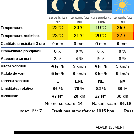
cer senin, fara
cer senin, fara
cer senin dar cu
cer senin, fara
nori
nori
ceata
nori
22
°C
20
°C
19
°C
25
°C
Temperatura
23
°C
21
°C
20
°C
27
°C
Temperatura resimitita
0
mm
0
mm
0
mm
0
mm
Cantitate precipitatii 3 ore
0
%
0
%
0
%
0
%
Probabilitate precipitatii
3
%
4
%
9
%
6
%
Acoperire cu nori
4
km/h
5
km/h
4
km/h
3
km/h
Viteza vantului
5
km/h
6
km/h
8
km/h
9
km/h
Rafale de vant
E
ENE
NE
NV
Directia vantului
66
%
78
%
82
%
66
%
Umiditatea relativa
47
km
28
km
27
km
38
km
Vizibilitate
Nr. ore cu soare:
14
Rasarit soare:
06:19
A
Index UV :
7
Presiunea atmosferica:
1015
hpa Rasarit
ADVERTISEMENT