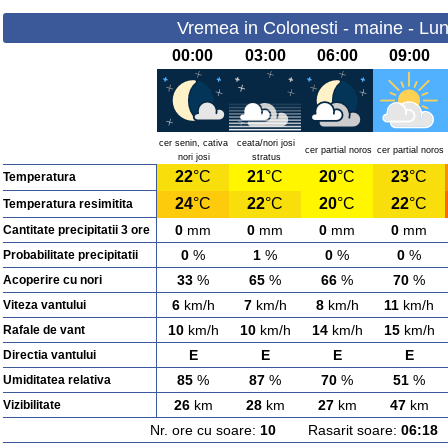
Vremea in Colonesti - maine - Lun
00:00
03:00
06:00
09:00
cer senin, cativa
ceata/nori josi
cer partial noros
cer partial noros
nori josi
stratus
22
°C
21
°C
20
°C
23
°C
Temperatura
24
°C
22
°C
20
°C
22
°C
Temperatura resimitita
0
mm
0
mm
0
mm
0
mm
Cantitate precipitatii 3 ore
0
%
1
%
0
%
0
%
Probabilitate precipitatii
33
%
65
%
66
%
70
%
Acoperire cu nori
6
km/h
7
km/h
8
km/h
11
km/h
Viteza vantului
10
km/h
10
km/h
14
km/h
15
km/h
Rafale de vant
E
E
E
E
Directia vantului
85
%
87
%
70
%
51
%
Umiditatea relativa
26
km
28
km
27
km
47
km
Vizibilitate
Nr. ore cu soare:
10
Rasarit soare:
06:18
A