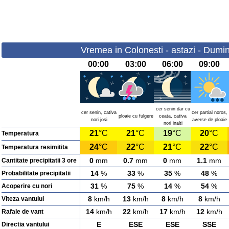
Vremea in Colonesti - astazi - Dumi
00:00
03:00
06:00
09:00
cer senin dar cu
cer senin, cativa
cer partial noros,
ploaie cu fulgere
ceata, cativa
nori josi
averse de ploaie
nori inalti
21
°C
21
°C
19
°C
20
°C
Temperatura
24
°C
22
°C
21
°C
22
°C
Temperatura resimitita
0
mm
0.7
mm
0
mm
1.1
mm
Cantitate precipitatii 3 ore
14
%
33
%
35
%
48
%
Probabilitate precipitatii
31
%
75
%
14
%
54
%
Acoperire cu nori
8
km/h
13
km/h
8
km/h
8
km/h
Viteza vantului
14
km/h
22
km/h
17
km/h
12
km/h
Rafale de vant
E
ESE
ESE
SSE
Directia vantului