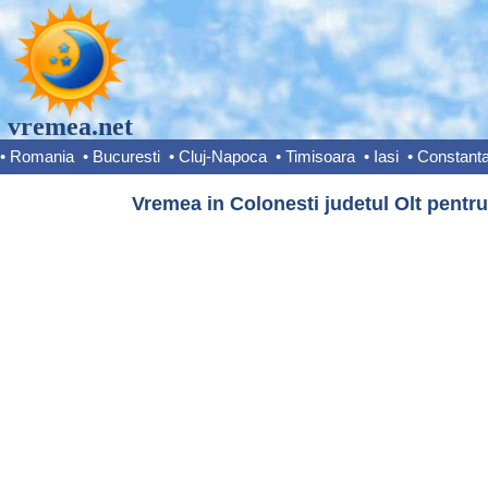
vremea.net
•
Romania
•
Bucuresti
•
Cluj-Napoca
•
Timisoara
•
Iasi
•
Constant
Vremea in Colonesti judetul Olt pentru