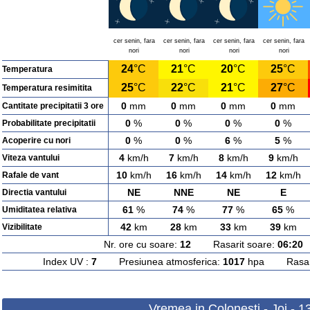
cer senin, fara
cer senin, fara
cer senin, fara
cer senin, fara
nori
nori
nori
nori
24
°C
21
°C
20
°C
25
°C
Temperatura
25
°C
22
°C
21
°C
27
°C
Temperatura resimitita
0
mm
0
mm
0
mm
0
mm
Cantitate precipitatii 3 ore
0
%
0
%
0
%
0
%
Probabilitate precipitatii
0
%
0
%
6
%
5
%
Acoperire cu nori
4
km/h
7
km/h
8
km/h
9
km/h
Viteza vantului
10
km/h
16
km/h
14
km/h
12
km/h
Rafale de vant
NE
NNE
NE
E
Directia vantului
61
%
74
%
77
%
65
%
Umiditatea relativa
42
km
28
km
33
km
39
km
Vizibilitate
Nr. ore cu soare:
12
Rasarit soare:
06:20
A
Index UV :
7
Presiunea atmosferica:
1017
hpa Rasarit
Vremea in Colonesti - Joi - 