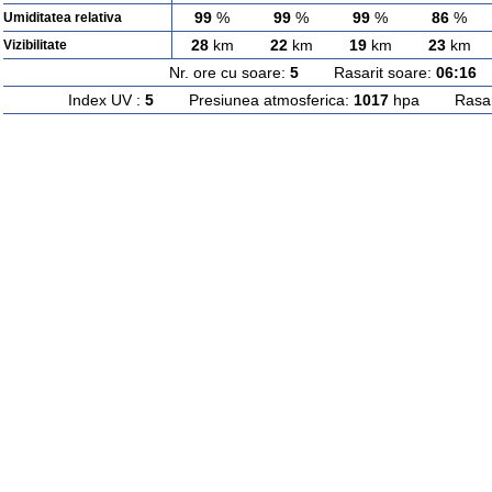
99
%
99
%
99
%
86
%
Umiditatea relativa
28
km
22
km
19
km
23
km
Vizibilitate
Nr. ore cu soare:
5
Rasarit soare:
06:16
A
Index UV :
5
Presiunea atmosferica:
1017
hpa Rasarit