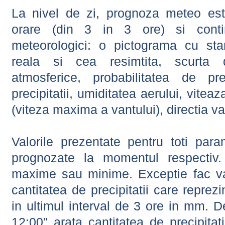
La nivel de zi, prognoza meteo este
orare (din 3 in 3 ore) si contin
meteorologici: o pictograma cu sta
reala si cea resimtita, scurta d
atmosferice, probabilitatea de prec
precipitatii, umiditatea aerului, viteaz
(viteza maxima a vantului), directia va
Valorile prezentate pentru toti param
prognozate la momentul respectiv.
maxime sau minime. Exceptie fac val
cantitatea de precipitatii care reprez
in ultimul interval de 3 ore in mm.
12:00" arata cantitatea de precipitat