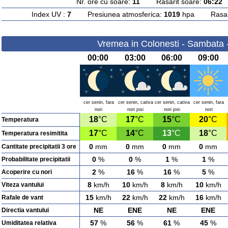
Nr. ore cu soare:
11
Rasarit soare:
06:22
A
Index UV :
7
Presiunea atmosferica:
1019
hpa Rasarit
Vremea in Colonesti - Sambata 
00:00
03:00
06:00
09:00
cer senin, fara
cer senin, cativa
cer senin, cativa
cer senin, fara
nori
nori josi
nori josi
nori
18
°C
17
°C
15
°C
20
°C
Temperatura
17
°C
14
°C
13
°C
18
°C
Temperatura resimitita
0
mm
0
mm
0
mm
0
mm
Cantitate precipitatii 3 ore
0
%
0
%
1
%
1
%
Probabilitate precipitatii
2
%
16
%
16
%
5
%
Acoperire cu nori
8
km/h
10
km/h
8
km/h
10
km/h
Viteza vantului
15
km/h
22
km/h
22
km/h
16
km/h
Rafale de vant
NE
ENE
NE
ENE
Directia vantului
57
%
56
%
61
%
45
%
Umiditatea relativa