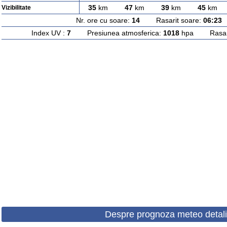
35
km
47
km
39
km
45
km
Vizibilitate
Nr. ore cu soare:
14
Rasarit soare:
06:23
A
Index UV :
7
Presiunea atmosferica:
1018
hpa Rasarit
Despre prognoza meteo detali