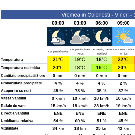
Vremea in Colonesti - Vineri -
00:00
03:00
06:00
09:00
cer predominant
cer senin, cativa
cer senin, cativa
cer partial noros
noros
nori josi
nori josi
21
°C
19
°C
18
°C
22
°C
Temperatura
20
°C
18
°C
16
°C
20
°C
Temperatura resimitita
0
mm
0
mm
0
mm
0
mm
Cantitate precipitatii 3 ore
4
%
4
%
4
%
2
%
Probabilitate precipitatii
45
%
78
%
35
%
37
%
Acoperire cu nori
9
km/h
10
km/h
10
km/h
10
km/h
Viteza vantului
15
km/h
18
km/h
23
km/h
19
km/h
Rafale de vant
ENE
ENE
ENE
ENE
Directia vantului
54
%
60
%
51
%
45
%
Umiditatea relativa
34
km
18
km
25
km
42
km
Vizibilitate