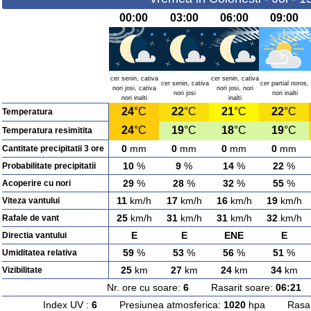
00:00
03:00
06:00
09:00
cer senin, cativa
cer senin, cativa
cer senin, cativa
cer partial noros,
nori josi, cativa
nori josi, nori
nori josi
nori inalti
nori inalti
inalti
24
°C
22
°C
21
°C
22
°C
Temperatura
24
°C
19
°C
18
°C
19
°C
Temperatura resimitita
0
mm
0
mm
0
mm
0
mm
Cantitate precipitatii 3 ore
10
%
9
%
14
%
22
%
Probabilitate precipitatii
29
%
28
%
32
%
55
%
Acoperire cu nori
11
km/h
17
km/h
16
km/h
19
km/h
Viteza vantului
25
km/h
31
km/h
31
km/h
32
km/h
Rafale de vant
E
E
ENE
E
Directia vantului
59
%
53
%
56
%
51
%
Umiditatea relativa
25
km
27
km
24
km
34
km
Vizibilitate
Nr. ore cu soare:
6
Rasarit soare:
06:21
A
Index UV :
6
Presiunea atmosferica:
1020
hpa Rasarit