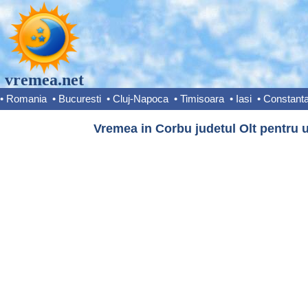
vremea.net
•
Romania
•
Bucuresti
•
Cluj-Napoca
•
Timisoara
•
Iasi
•
Constant
Vremea in Corbu judetul Olt pentru u