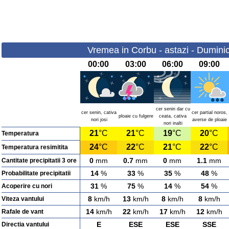
Vremea in Corbu - astazi - Dumini
00:00
03:00
06:00
09:00
cer senin dar cu
cer senin, cativa
cer partial noros,
ploaie cu fulgere
ceata, cativa
nori josi
averse de ploaie
nori inalti
21
°C
21
°C
19
°C
20
°C
Temperatura
24
°C
22
°C
21
°C
22
°C
Temperatura resimitita
0
mm
0.7
mm
0
mm
1.1
mm
Cantitate precipitatii 3 ore
14
%
33
%
35
%
48
%
Probabilitate precipitatii
31
%
75
%
14
%
54
%
Acoperire cu nori
8
km/h
13
km/h
8
km/h
8
km/h
Viteza vantului
14
km/h
22
km/h
17
km/h
12
km/h
Rafale de vant
E
ESE
ESE
SSE
Directia vantului