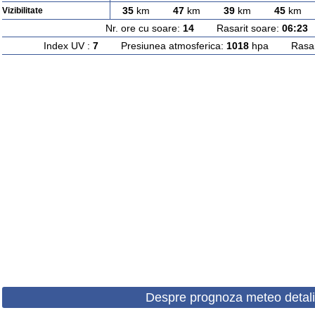
35
km
47
km
39
km
45
km
Vizibilitate
Nr. ore cu soare:
14
Rasarit soare:
06:23
A
Index UV :
7
Presiunea atmosferica:
1018
hpa Rasarit
Despre prognoza meteo detali