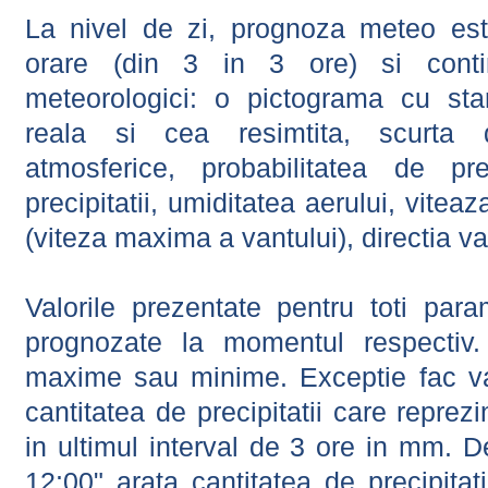
La nivel de zi, prognoza meteo este
orare (din 3 in 3 ore) si contin
meteorologici: o pictograma cu sta
reala si cea resimtita, scurta d
atmosferice, probabilitatea de prec
precipitatii, umiditatea aerului, viteaz
(viteza maxima a vantului), directia va
Valorile prezentate pentru toti param
prognozate la momentul respectiv.
maxime sau minime. Exceptie fac val
cantitatea de precipitatii care reprez
in ultimul interval de 3 ore in mm.
12:00" arata cantitatea de precipitat