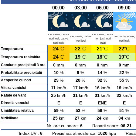
00:00
03:00
06:00
09:00
cer senin, cativa
cer senin, cativa
cer senin, cativa
cer partial noros,
nori josi, cativa
nori josi, nori
nori josi
nori inalti
nori inalti
inalti
24
°C
22
°C
21
°C
22
°C
Temperatura
24
°C
19
°C
18
°C
19
°C
Temperatura resimitita
0
mm
0
mm
0
mm
0
mm
Cantitate precipitatii 3 ore
10
%
9
%
14
%
22
%
Probabilitate precipitatii
29
%
28
%
32
%
55
%
Acoperire cu nori
11
km/h
17
km/h
16
km/h
19
km/h
Viteza vantului
25
km/h
31
km/h
31
km/h
32
km/h
Rafale de vant
E
E
ENE
E
Directia vantului
59
%
53
%
56
%
51
%
Umiditatea relativa
25
km
27
km
24
km
34
km
Vizibilitate
Nr. ore cu soare:
6
Rasarit soare:
06:21
A
Index UV :
6
Presiunea atmosferica:
1020
hpa Rasarit