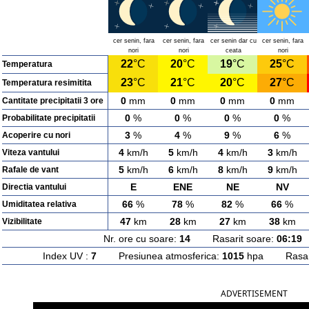
cer senin, fara
cer senin, fara
cer senin dar cu
cer senin, fara
nori
nori
ceata
nori
22
°C
20
°C
19
°C
25
°C
Temperatura
23
°C
21
°C
20
°C
27
°C
Temperatura resimitita
0
mm
0
mm
0
mm
0
mm
Cantitate precipitatii 3 ore
0
%
0
%
0
%
0
%
Probabilitate precipitatii
3
%
4
%
9
%
6
%
Acoperire cu nori
4
km/h
5
km/h
4
km/h
3
km/h
Viteza vantului
5
km/h
6
km/h
8
km/h
9
km/h
Rafale de vant
E
ENE
NE
NV
Directia vantului
66
%
78
%
82
%
66
%
Umiditatea relativa
47
km
28
km
27
km
38
km
Vizibilitate
Nr. ore cu soare:
14
Rasarit soare:
06:19
A
Index UV :
7
Presiunea atmosferica:
1015
hpa Rasarit
ADVERTISEMENT