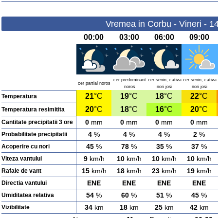
Vremea in Corbu - Vineri - 1
00:00
03:00
06:00
09:00
cer predominant
cer senin, cativa
cer senin, cativa
cer partial noros
noros
nori josi
nori josi
21
°C
19
°C
18
°C
22
°C
Temperatura
20
°C
18
°C
16
°C
20
°C
Temperatura resimitita
0
mm
0
mm
0
mm
0
mm
Cantitate precipitatii 3 ore
4
%
4
%
4
%
2
%
Probabilitate precipitatii
45
%
78
%
35
%
37
%
Acoperire cu nori
9
km/h
10
km/h
10
km/h
10
km/h
Viteza vantului
15
km/h
18
km/h
23
km/h
19
km/h
Rafale de vant
ENE
ENE
ENE
ENE
Directia vantului
54
%
60
%
51
%
45
%
Umiditatea relativa
34
km
18
km
25
km
42
km
Vizibilitate