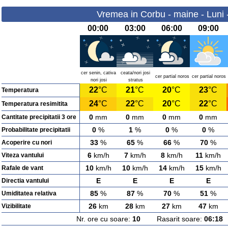
Vremea in Corbu - maine - Luni 
00:00
03:00
06:00
09:00
cer senin, cativa
ceata/nori josi
cer partial noros
cer partial noros
nori josi
stratus
22
°C
21
°C
20
°C
23
°C
Temperatura
24
°C
22
°C
20
°C
22
°C
Temperatura resimitita
0
mm
0
mm
0
mm
0
mm
Cantitate precipitatii 3 ore
0
%
1
%
0
%
0
%
Probabilitate precipitatii
33
%
65
%
66
%
70
%
Acoperire cu nori
6
km/h
7
km/h
8
km/h
11
km/h
Viteza vantului
10
km/h
10
km/h
14
km/h
15
km/h
Rafale de vant
E
E
E
E
Directia vantului
85
%
87
%
70
%
51
%
Umiditatea relativa
26
km
28
km
27
km
47
km
Vizibilitate
Nr. ore cu soare:
10
Rasarit soare:
06:18
A