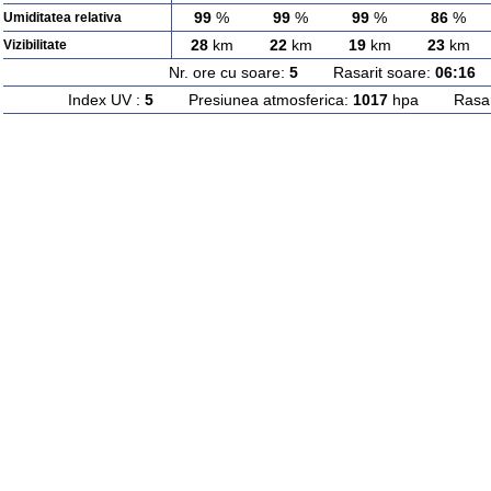
99
%
99
%
99
%
86
%
Umiditatea relativa
28
km
22
km
19
km
23
km
Vizibilitate
Nr. ore cu soare:
5
Rasarit soare:
06:16
A
Index UV :
5
Presiunea atmosferica:
1017
hpa Rasarit