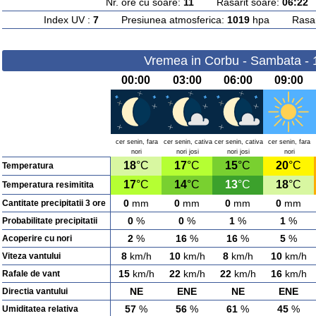
Nr. ore cu soare:
11
Rasarit soare:
06:22
A
Index UV :
7
Presiunea atmosferica:
1019
hpa Rasarit
Vremea in Corbu - Sambata - 
00:00
03:00
06:00
09:00
cer senin, fara
cer senin, cativa
cer senin, cativa
cer senin, fara
nori
nori josi
nori josi
nori
18
°C
17
°C
15
°C
20
°C
Temperatura
17
°C
14
°C
13
°C
18
°C
Temperatura resimitita
0
mm
0
mm
0
mm
0
mm
Cantitate precipitatii 3 ore
0
%
0
%
1
%
1
%
Probabilitate precipitatii
2
%
16
%
16
%
5
%
Acoperire cu nori
8
km/h
10
km/h
8
km/h
10
km/h
Viteza vantului
15
km/h
22
km/h
22
km/h
16
km/h
Rafale de vant
NE
ENE
NE
ENE
Directia vantului
57
%
56
%
61
%
45
%
Umiditatea relativa