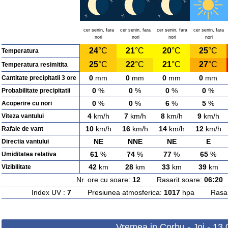
cer senin, fara
cer senin, fara
cer senin, fara
cer senin, fara
nori
nori
nori
nori
24
°C
21
°C
20
°C
25
°C
Temperatura
25
°C
22
°C
21
°C
27
°C
Temperatura resimitita
0
mm
0
mm
0
mm
0
mm
Cantitate precipitatii 3 ore
0
%
0
%
0
%
0
%
Probabilitate precipitatii
0
%
0
%
6
%
5
%
Acoperire cu nori
4
km/h
7
km/h
8
km/h
9
km/h
Viteza vantului
10
km/h
16
km/h
14
km/h
12
km/h
Rafale de vant
NE
NNE
NE
E
Directia vantului
61
%
74
%
77
%
65
%
Umiditatea relativa
42
km
28
km
33
km
39
km
Vizibilitate
Nr. ore cu soare:
12
Rasarit soare:
06:20
A
Index UV :
7
Presiunea atmosferica:
1017
hpa Rasarit
Vremea in Corbu - Joi - 13