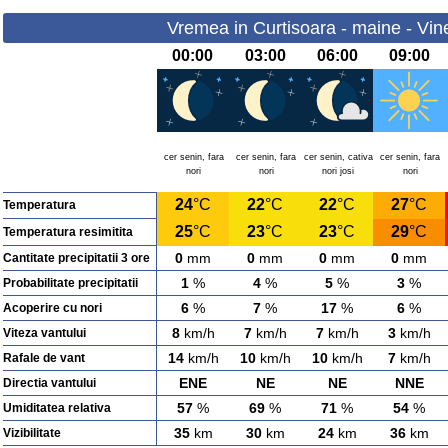
Vremea in Curtisoara - maine - Vin
00:00
03:00
06:00
09:00
cer senin, fara
cer senin, fara
cer senin, cativa
cer senin, fara
nori
nori
nori josi
nori
24
°C
22
°C
22
°C
27
°C
Temperatura
25
°C
23
°C
23
°C
29
°C
Temperatura resimitita
0
mm
0
mm
0
mm
0
mm
Cantitate precipitatii 3 ore
1
%
4
%
5
%
3
%
Probabilitate precipitatii
6
%
7
%
17
%
6
%
Acoperire cu nori
8
km/h
7
km/h
7
km/h
3
km/h
Viteza vantului
14
km/h
10
km/h
10
km/h
7
km/h
Rafale de vant
ENE
NE
NE
NNE
Directia vantului
57
%
69
%
71
%
54
%
Umiditatea relativa
35
km
30
km
24
km
36
km
Vizibilitate