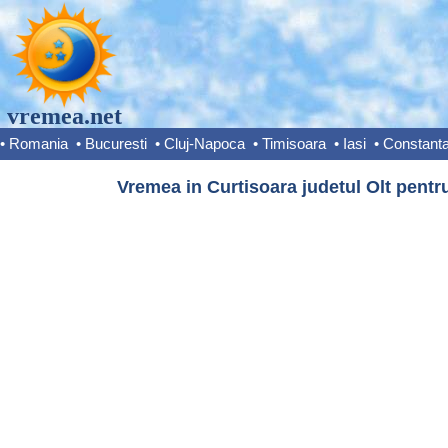
vremea.net
•
Romania
•
Bucuresti
•
Cluj-Napoca
•
Timisoara
•
Iasi
•
Constant
Vremea in Curtisoara judetul Olt pentru