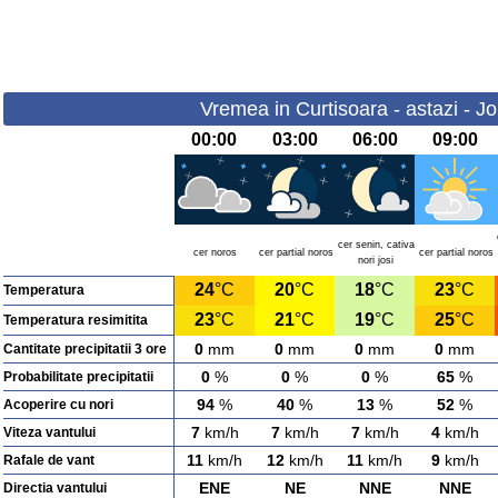
Vremea in Curtisoara - astazi - Jo
00:00
03:00
06:00
09:00
cer senin, cativa
cer noros
cer partial noros
cer partial noros
nori josi
24
°C
20
°C
18
°C
23
°C
Temperatura
23
°C
21
°C
19
°C
25
°C
Temperatura resimitita
0
mm
0
mm
0
mm
0
mm
Cantitate precipitatii 3 ore
0
%
0
%
0
%
65
%
Probabilitate precipitatii
94
%
40
%
13
%
52
%
Acoperire cu nori
7
km/h
7
km/h
7
km/h
4
km/h
Viteza vantului
11
km/h
12
km/h
11
km/h
9
km/h
Rafale de vant
ENE
NE
NNE
NNE
Directia vantului