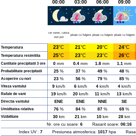
00:00
03:00
06:00
09:00
cer senin, cativa
ploaie cu fulgere
ploaie cu fulgere
ploaie cu fulgere
nori josi
23
°C
21
°C
20
°C
24
°C
Temperatura
25
°C
23
°C
23
°C
26
°C
Temperatura resimitita
0
mm
0.4
mm
1.8
mm
1.1
mm
Cantitate precipitatii 3 ore
25
%
37
%
49
%
48
%
Probabilitate precipitatii
23
%
56
%
79
%
85
%
Acoperire cu nori
9
km/h
6
km/h
4
km/h
4
km/h
Viteza vantului
19
km/h
20
km/h
11
km/h
13
km/h
Rafale de vant
ENE
ENE
NNE
SE
Directia vantului
76
%
84
%
87
%
69
%
Umiditatea relativa
30
km
21
km
10
km
28
km
Vizibilitate
Nr. ore cu soare:
6
Rasarit soare:
06:16
A
Index UV :
7
Presiunea atmosferica:
1017
hpa Rasarit