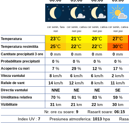
cer senin, fara
cer senin, cativa
cer senin, cativa
cer senin, cativa
nori
nori josi
nori josi
nori josi
23
°C
21
°C
20
°C
27
°C
Temperatura
25
°C
22
°C
22
°C
30
°C
Temperatura resimitita
0
mm
0
mm
0
mm
0
mm
Cantitate precipitatii 3 ore
0
%
0
%
0
%
0
%
Probabilitate precipitatii
7
%
29
%
12
%
17
%
Acoperire cu nori
8
km/h
6
km/h
6
km/h
2
km/h
Viteza vantului
14
km/h
12
km/h
8
km/h
11
km/h
Rafale de vant
NNE
NE
NE
SE
Directia vantului
70
%
81
%
83
%
59
%
Umiditatea relativa
31
km
21
km
22
km
30
km
Vizibilitate
Nr. ore cu soare:
9
Rasarit soare:
06:15
A
Index UV :
7
Presiunea atmosferica:
1013
hpa Rasarit