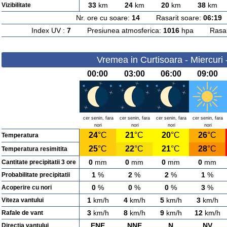
33
km
24
km
20
km
38
km
Vizibilitate
Nr. ore cu soare:
14
Rasarit soare:
06:19
A
Index UV :
7
Presiunea atmosferica:
1016
hpa Rasarit
Vremea in Curtisoara - Miercuri
00:00
03:00
06:00
09:00
cer senin, fara
cer senin, fara
cer senin, fara
cer senin, fara
nori
nori
nori
nori
24
°C
21
°C
20
°C
26
°C
Temperatura
25
°C
22
°C
21
°C
28
°C
Temperatura resimitita
0
mm
0
mm
0
mm
0
mm
Cantitate precipitatii 3 ore
1
%
2
%
2
%
1
%
Probabilitate precipitatii
0
%
0
%
0
%
3
%
Acoperire cu nori
1
km/h
4
km/h
5
km/h
3
km/h
Viteza vantului
3
km/h
8
km/h
9
km/h
12
km/h
Rafale de vant
ENE
NNE
N
NV
Directia vantului