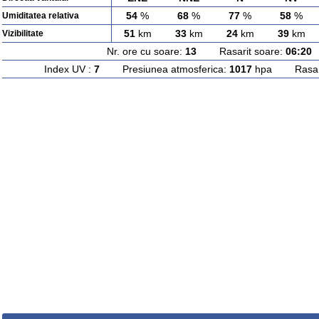
54
%
68
%
77
%
58
%
Umiditatea relativa
51
km
33
km
24
km
39
km
Vizibilitate
Nr. ore cu soare:
13
Rasarit soare:
06:20
A
Index UV :
7
Presiunea atmosferica:
1017
hpa Rasarit