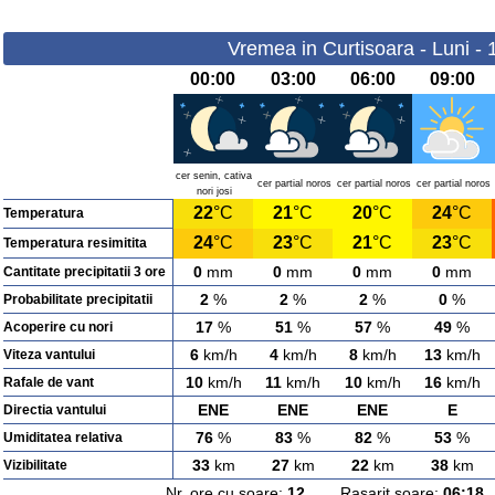
Vremea in Curtisoara - Luni -
00:00
03:00
06:00
09:00
cer senin, cativa
cer partial noros
cer partial noros
cer partial noros
nori josi
22
°C
21
°C
20
°C
24
°C
Temperatura
24
°C
23
°C
21
°C
23
°C
Temperatura resimitita
0
mm
0
mm
0
mm
0
mm
Cantitate precipitatii 3 ore
2
%
2
%
2
%
0
%
Probabilitate precipitatii
17
%
51
%
57
%
49
%
Acoperire cu nori
6
km/h
4
km/h
8
km/h
13
km/h
Viteza vantului
10
km/h
11
km/h
10
km/h
16
km/h
Rafale de vant
ENE
ENE
ENE
E
Directia vantului
76
%
83
%
82
%
53
%
Umiditatea relativa
33
km
27
km
22
km
38
km
Vizibilitate
Nr. ore cu soare:
12
Rasarit soare:
06:18
A