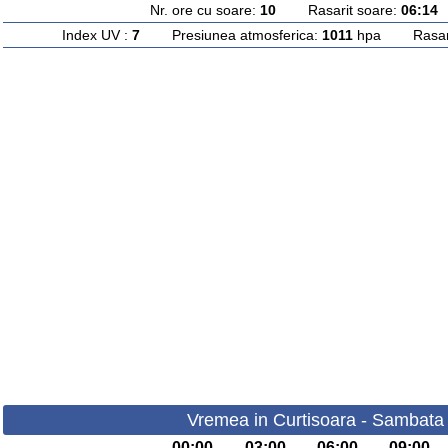
Nr. ore cu soare:
10
Rasarit soare:
06:14
A
Index UV :
7
Presiunea atmosferica:
1011
hpa Rasarit
Vremea in Curtisoara - Sambata
00:00
03:00
06:00
09:00