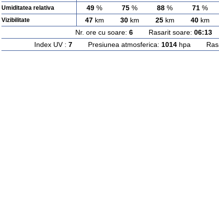
49
%
75
%
88
%
71
%
Umiditatea relativa
47
km
30
km
25
km
40
km
Vizibilitate
Nr. ore cu soare:
6
Rasarit soare:
06:13
A
Index UV :
7
Presiunea atmosferica:
1014
hpa Rasari