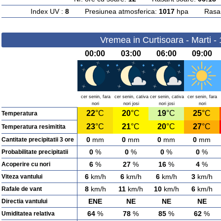
Index UV :
8
Presiunea atmosferica:
1017
hpa Rasarit
Vremea in Curtisoara - Marti -
00:00
03:00
06:00
09:00
cer senin, fara
cer senin, cativa
cer senin, cativa
cer senin, fara
nori
nori josi
nori josi
nori
22
°C
20
°C
19
°C
25
°C
Temperatura
23
°C
21
°C
20
°C
27
°C
Temperatura resimitita
0
mm
0
mm
0
mm
0
mm
Cantitate precipitatii 3 ore
0
%
0
%
0
%
0
%
Probabilitate precipitatii
6
%
27
%
16
%
4
%
Acoperire cu nori
6
km/h
6
km/h
6
km/h
3
km/h
Viteza vantului
8
km/h
11
km/h
10
km/h
6
km/h
Rafale de vant
ENE
NE
NE
NE
Directia vantului
64
%
78
%
85
%
62
%
Umiditatea relativa