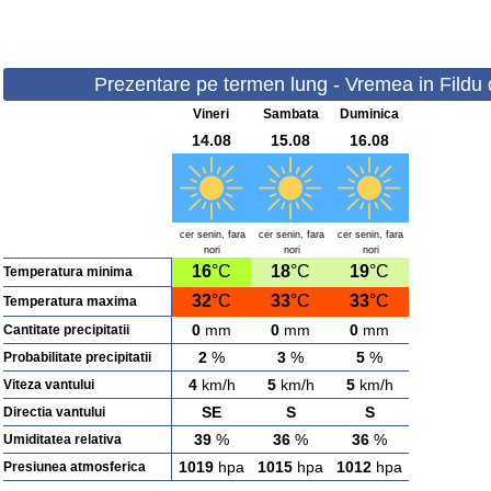
Prezentare pe termen lung - Vremea in Fildu d
Vineri
Sambata
Duminica
14.08
15.08
16.08
cer senin, fara
cer senin, fara
cer senin, fara
nori
nori
nori
16
°C
18
°C
19
°C
Temperatura minima
32
°C
33
°C
33
°C
Temperatura maxima
0
mm
0
mm
0
mm
Cantitate precipitatii
2
%
3
%
5
%
Probabilitate precipitatii
4
km/h
5
km/h
5
km/h
Viteza vantului
SE
S
S
Directia vantului
39
%
36
%
36
%
Umiditatea relativa
1019
hpa
1015
hpa
1012
hpa
Presiunea atmosferica