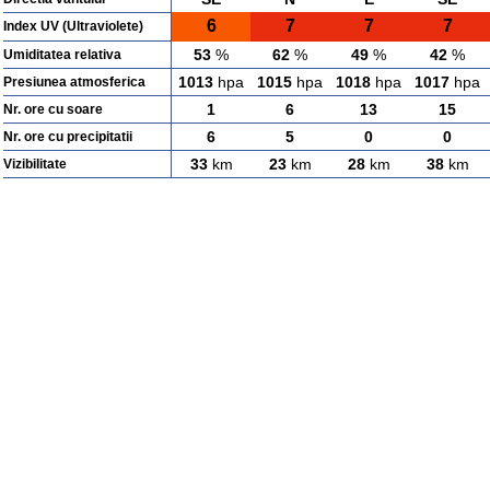
6
7
7
7
Index UV (Ultraviolete)
53
%
62
%
49
%
42
%
Umiditatea relativa
1013
hpa
1015
hpa
1018
hpa
1017
hpa
Presiunea atmosferica
1
6
13
15
Nr. ore cu soare
6
5
0
0
Nr. ore cu precipitatii
33
km
23
km
28
km
38
km
Vizibilitate