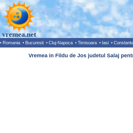
vremea.net
•
Romania
•
Bucuresti
•
Cluj-Napoca
•
Timisoara
•
Iasi
•
Constant
Vremea in Fildu de Jos judetul Salaj pent