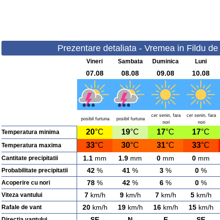
Prezentare detaliata - Vremea in Fildu de 
Vineri
Sambata
Duminica
Luni
07.08
08.08
09.08
10.08
cer senin, fara
cer senin, fara
posibil furtuna
posibil furtuna
nori
nori
20
°C
19
°C
17
°C
17
°C
Temperatura minima
33
°C
30
°C
31
°C
33
°C
Temperatura maxima
1.1
mm
1.9
mm
0
mm
0
mm
Cantitate precipitatii
42
%
41
%
3
%
0
%
Probabilitate precipitatii
78
%
42
%
6
%
0
%
Acoperire cu nori
7
km/h
9
km/h
7
km/h
5
km/h
Viteza vantului
20
km/h
19
km/h
16
km/h
15
km/h
Rafale de vant
SE
N
E
SE
Directia vantului