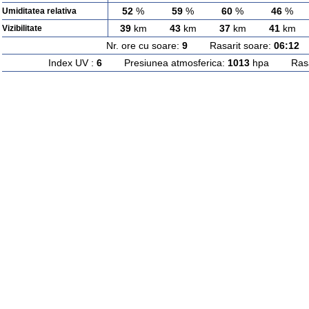
52
%
59
%
60
%
46
%
Umiditatea relativa
39
km
43
km
37
km
41
km
Vizibilitate
Nr. ore cu soare:
9
Rasarit soare:
06:12
A
Index UV :
6
Presiunea atmosferica:
1013
hpa Rasari