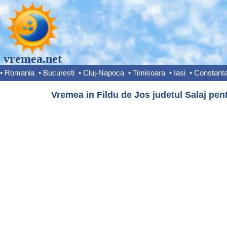
vremea.net
•
Romania
•
Bucuresti
•
Cluj-Napoca
•
Timisoara
•
Iasi
•
Constant
Vremea in Fildu de Jos judetul Salaj pent