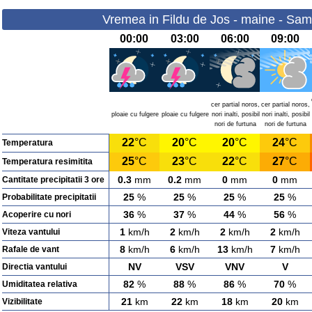
Vremea in Fildu de Jos - maine - Sam
00:00
03:00
06:00
09:00
cer partial noros,
cer partial noros,
ploaie cu fulgere
ploaie cu fulgere
nori inalti, posibil
nori inalti, posibil
nori de furtuna
nori de furtuna
22
°C
20
°C
20
°C
24
°C
Temperatura
25
°C
23
°C
22
°C
27
°C
Temperatura resimitita
0.3
mm
0.2
mm
0
mm
0
mm
Cantitate precipitatii 3 ore
25
%
25
%
25
%
25
%
Probabilitate precipitatii
36
%
37
%
44
%
56
%
Acoperire cu nori
1
km/h
2
km/h
2
km/h
2
km/h
Viteza vantului
8
km/h
6
km/h
13
km/h
7
km/h
Rafale de vant
NV
VSV
VNV
V
Directia vantului
82
%
88
%
86
%
70
%
Umiditatea relativa
21
km
22
km
18
km
20
km
Vizibilitate