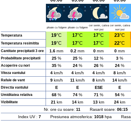
cer senin, cativa
cer senin, cativa
ploaie cu fulgere
ploaie cu fulgere
nori josi
nori josi
19
°C
17
°C
17
°C
23
°C
Temperatura
19
°C
17
°C
17
°C
22
°C
Temperatura resimitita
1.6
mm
0.2
mm
0
mm
0
mm
Cantitate precipitatii 3 ore
25
%
25
%
12
%
3
%
Probabilitate precipitatii
35
%
24
%
26
%
24
%
Acoperire cu nori
4
km/h
4
km/h
4
km/h
8
km/h
Viteza vantului
9
km/h
11
km/h
8
km/h
14
km/h
Rafale de vant
E
E
ESE
E
Directia vantului
68
%
74
%
71
%
54
%
Umiditatea relativa
21
km
14
km
13
km
24
km
Vizibilitate
Nr. ore cu soare:
11
Rasarit soare:
06:15
A
Index UV :
7
Presiunea atmosferica:
1018
hpa Rasarit