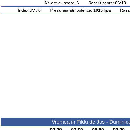
Nr. ore cu soare:
6
Rasarit soare:
06:13
A
Index UV :
6
Presiunea atmosferica:
1015
hpa Rasarit
Vremea in Fildu de Jos - Duminic
00:00
03:00
06:00
09:00