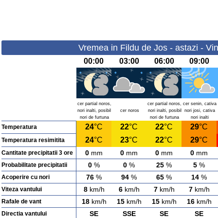
Vremea in Fildu de Jos - astazi - Vi
00:00
03:00
06:00
09:00
cer partial noros,
cer partial noros,
cer senin, cativa
nori inalti, posibil
cer noros
nori inalti, posibil
nori josi, cativa
nori de furtuna
nori de furtuna
nori inalti
24
°C
22
°C
22
°C
29
°C
Temperatura
24
°C
23
°C
22
°C
29
°C
Temperatura resimitita
0
mm
0
mm
0
mm
0
mm
Cantitate precipitatii 3 ore
0
%
0
%
25
%
5
%
Probabilitate precipitatii
76
%
94
%
65
%
14
%
Acoperire cu nori
8
km/h
6
km/h
7
km/h
7
km/h
Viteza vantului
18
km/h
15
km/h
15
km/h
16
km/h
Rafale de vant
SE
SSE
SE
SE
Directia vantului