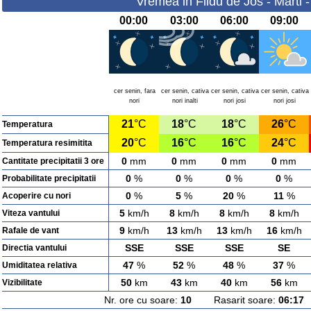
Vremea in Fildu de Jos - Marti 
00:00
03:00
06:00
09:00
cer senin, fara
cer senin, cativa
cer senin, cativa
cer senin, cativa
nori
nori inalti
nori josi
nori josi
21
°C
18
°C
18
°C
26
°C
Temperatura
20
°C
16
°C
16
°C
24
°C
Temperatura resimitita
0
mm
0
mm
0
mm
0
mm
Cantitate precipitatii 3 ore
0
%
0
%
0
%
0
%
Probabilitate precipitatii
0
%
5
%
20
%
11
%
Acoperire cu nori
5
km/h
8
km/h
8
km/h
8
km/h
Viteza vantului
9
km/h
13
km/h
13
km/h
16
km/h
Rafale de vant
SSE
SSE
SSE
SE
Directia vantului
47
%
52
%
48
%
37
%
Umiditatea relativa
50
km
43
km
40
km
56
km
Vizibilitate
Nr. ore cu soare:
10
Rasarit soare:
06:17
A