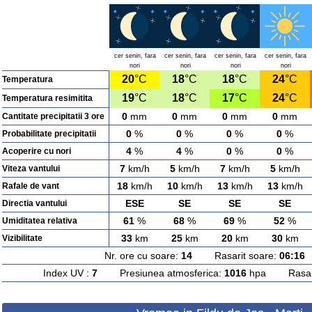
cer senin, fara
cer senin, fara
cer senin, fara
cer senin, fara
nori
nori
nori
nori
20
°C
18
°C
18
°C
24
°C
Temperatura
19
°C
18
°C
17
°C
24
°C
Temperatura resimitita
0
mm
0
mm
0
mm
0
mm
Cantitate precipitatii 3 ore
0
%
0
%
0
%
0
%
Probabilitate precipitatii
4
%
4
%
0
%
0
%
Acoperire cu nori
7
km/h
5
km/h
7
km/h
5
km/h
Viteza vantului
18
km/h
10
km/h
13
km/h
13
km/h
Rafale de vant
ESE
SE
SE
SE
Directia vantului
61
%
68
%
69
%
52
%
Umiditatea relativa
33
km
25
km
20
km
30
km
Vizibilitate
Nr. ore cu soare:
14
Rasarit soare:
06:16
A
Index UV :
7
Presiunea atmosferica:
1016
hpa Rasarit