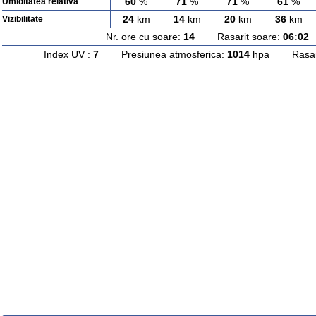
60
%
71
%
71
%
61
%
Umiditatea relativa
24
km
14
km
20
km
36
km
Vizibilitate
Nr. ore cu soare:
14
Rasarit soare:
06:02
A
Index UV :
7
Presiunea atmosferica:
1014
hpa Rasarit