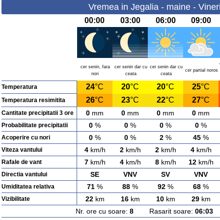
Vremea in Jegalia - maine - Viner
00:00
03:00
06:00
09:00
cer senin, fara
cer senin dar cu
cer senin dar cu
cer partial noros
nori
ceata
ceata
24
°C
20
°C
20
°C
25
°C
Temperatura
26
°C
23
°C
22
°C
27
°C
Temperatura resimitita
0
mm
0
mm
0
mm
0
mm
Cantitate precipitatii 3 ore
0
%
0
%
0
%
0
%
Probabilitate precipitatii
0
%
0
%
2
%
45
%
Acoperire cu nori
4
km/h
2
km/h
2
km/h
4
km/h
Viteza vantului
7
km/h
4
km/h
8
km/h
12
km/h
Rafale de vant
SE
VNV
SV
VNV
Directia vantului
71
%
88
%
92
%
68
%
Umiditatea relativa
22
km
16
km
10
km
29
km
Vizibilitate
Nr. ore cu soare:
8
Rasarit soare:
06:03
A