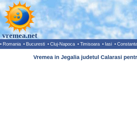
vremea.net
•
Romania
•
Bucuresti
•
Cluj-Napoca
•
Timisoara
•
Iasi
•
Constant
Vremea in Jegalia judetul Calarasi pentr