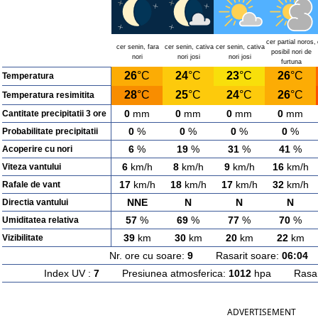
cer partial noros,
cer senin, fara
cer senin, cativa
cer senin, cativa
posibil nori de
nori
nori josi
nori josi
furtuna
26
°C
24
°C
23
°C
26
°C
Temperatura
28
°C
25
°C
24
°C
26
°C
Temperatura resimitita
0
mm
0
mm
0
mm
0
mm
Cantitate precipitatii 3 ore
0
%
0
%
0
%
0
%
Probabilitate precipitatii
6
%
19
%
31
%
41
%
Acoperire cu nori
6
km/h
8
km/h
9
km/h
16
km/h
Viteza vantului
17
km/h
18
km/h
17
km/h
32
km/h
Rafale de vant
NNE
N
N
N
Directia vantului
57
%
69
%
77
%
70
%
Umiditatea relativa
39
km
30
km
20
km
22
km
Vizibilitate
Nr. ore cu soare:
9
Rasarit soare:
06:04
A
Index UV :
7
Presiunea atmosferica:
1012
hpa Rasarit
ADVERTISEMENT