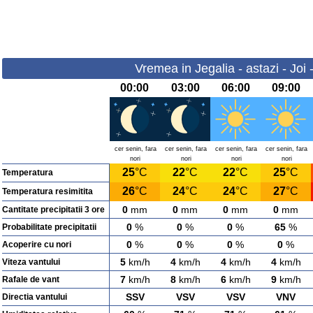
Vremea in Jegalia - astazi - Joi
00:00
03:00
06:00
09:00
cer senin, fara
cer senin, fara
cer senin, fara
cer senin, fara
nori
nori
nori
nori
25
°C
22
°C
22
°C
25
°C
Temperatura
26
°C
24
°C
24
°C
27
°C
Temperatura resimitita
0
mm
0
mm
0
mm
0
mm
Cantitate precipitatii 3 ore
0
%
0
%
0
%
65
%
Probabilitate precipitatii
0
%
0
%
0
%
0
%
Acoperire cu nori
5
km/h
4
km/h
4
km/h
4
km/h
Viteza vantului
7
km/h
8
km/h
6
km/h
9
km/h
Rafale de vant
SSV
VSV
VSV
VNV
Directia vantului