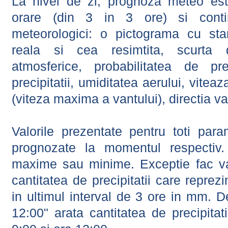
La nivel de zi, prognoza meteo este
orare (din 3 in 3 ore) si contin
meteorologici: o pictograma cu sta
reala si cea resimtita, scurta d
atmosferice, probabilitatea de prec
precipitatii, umiditatea aerului, viteaz
(viteza maxima a vantului), directia va
Valorile prezentate pentru toti param
prognozate la momentul respectiv.
maxime sau minime. Exceptie fac val
cantitatea de precipitatii care reprez
in ultimul interval de 3 ore in mm.
12:00" arata cantitatea de precipitat